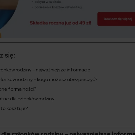
 się:
onków rodziny – najważniejsze informacje
złonków rodziny – kogo możesz ubezpieczyć?
dne formalności?
tne dla członków rodziny
 to kosztuje?
la członków rodziny – najważniejsze inform