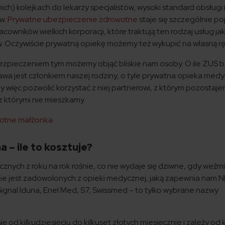
ich) kolejkach do lekarzy specjalistów, wysoki standard obsługi 
w.
Prywatne ubezpieczenie zdrowotne
staje się szczególnie p
owników wielkich korporacji, które traktują ten rodzaj usług ja
 Oczywiście prywatną opiekę możemy też wykupić na własną rę
ezpieczeniem tym możemy objąć bliskie nam osoby. O ile ZUS 
 prawa jest członkiem naszej rodziny, o tyle prywatna opieka med
więc pozwolić korzystać z niej partnerowi, z którym pozostaj
z którymi nie mieszkamy.
otne małżonka
– ile to kosztuje?
nych z roku na rok rośnie, co nie wydaje się dziwne, gdy weź
ie jest zadowolonych z opieki medycznej, jaką zapewnia nam N
gnal Iduna, Enel Med, S7, Swissmed – to tylko wybrane nazwy
.
ię od kilkudziesięciu do kilkuset złotych miesięcznie i zależy od k