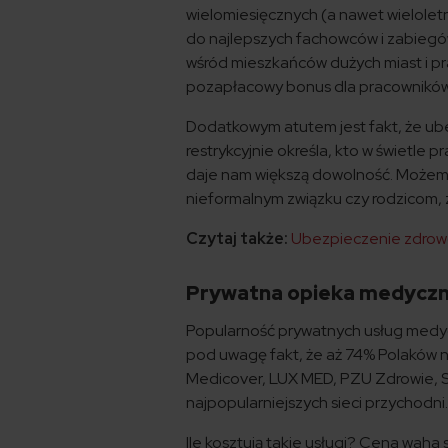
wielomiesięcznych (a nawet wieloletn
do najlepszych fachowców i zabiegó
wśród mieszkańców dużych miast i prac
pozapłacowy bonus dla pracowników.
Dodatkowym atutem jest fakt, że ub
restrykcyjnie określa, kto w świetle
daje nam większą dowolność. Możemy 
nieformalnym związku czy rodzicom, 
Czytaj także:
Ubezpieczenie zdrow
Prywatna opieka medyczna 
Popularność prywatnych usług medycz
pod uwagę fakt, że aż 74% Polaków n
Medicover, LUX MED, PZU Zdrowie, Si
najpopularniejszych sieci przychodni
Ile kosztują takie usługi? Cena waha s