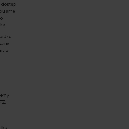
i dostęp
opularne
ko
kę.
bardzo
yczna
emy w
miemy
FZ.
ilku