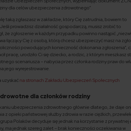
Zakładzie Ubezpieczeń Społecznych, wypełniając dokument ZCN
ziny dla celów ubezpieczenia zdrowotnego”.
lę taką zgłaszasz w zakładzie, który Cię zatrudnia, bowiem to
Jeśli prowadzisz działalność gospodarczą, musisz zrobić to
ł, że zgłoszenie w każdym przypadku powinno nastąpić „niezwł
wa łączący Cię z osobą, którą chcesz ubezpieczyć masz na zgł
koliczności powodujących konieczność dokonania zgłoszenia”, cz
ł pracę, urodziło Ci się dziecko, a rodzic, z którym mieszkasz st
otnego scenariusza – nabycia przez członka rodziny praw do w
na jego wyrejestrowanie.
na uzyskać
na stronach Zakładu Ubezpieczeń Społecznych
drowotne dla członków rodziny
kaniu ubezpieczenia zdrowotnego głównie dlatego, że daje o
ia z opieki państwowej służby zdrowia w razie ciężkich, przewle
 grupa Polaków decyduje się jednak na korzystanie z prywatnej 
ny, ma jednak szereg zalet – brak konieczności oczekiwania w