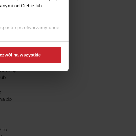
anymi od Ciebie lub
órego
ki sposób przetwarzamy dane
b
 26 lat.
bycie
ezwól na wszystkie
i rent,
obotną.
lub
e
awa do
ł to