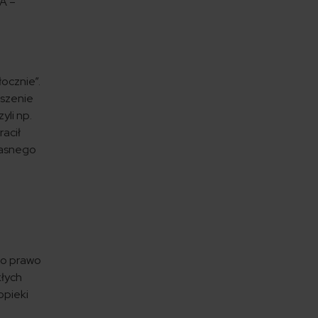
A –
ocznie”.
oszenie
yli np.
racił
łasnego
no prawo
kłych
opieki