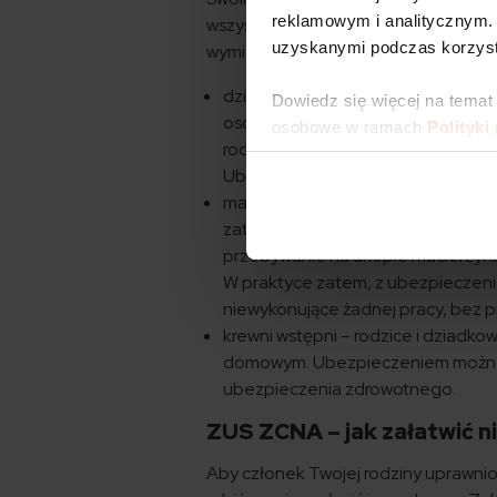
reklamowym i analitycznym. 
wszystkich. Ich listę określa Ustawa
uzyskanymi podczas korzysta
wymienia trzy grupy osób:
dziecko własne, dziecko małżonka
Dowiedz się więcej na temat
osoba ubezpieczona ma ustanowion
osobowe w ramach
Polityki
rodzinnego domu dziecka, do ukończe
Ubezpieczeniem – bez względu na 
małżonek, który nie posiada włas
zatrudnionym na umowę o pracę, um
przebywanie na urlopie macierzyń
W praktyce zatem, z ubezpieczenia
niewykonujące żadnej pracy, bez p
krewni wstępni – rodzice i dziad
domowym. Ubezpieczeniem można ob
ubezpieczenia zdrowotnego.
ZUS ZCNA – jak załatwić 
Aby członek Twojej rodziny uprawni