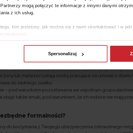
Partnerzy mogą połączyć te informacje z innymi danymi otrzym
 o świadczeniach opieki zdrowotnej ze środków publicznych, która
nia z ich usług.
, dziecko przysposobione, wnuka albo dziecko obce wobec kt
 tego, kim jesteśmy, jak można się z nami skontaktować i w ja
ą opiekę, albo dziecko obce w ramach rodziny zastępczej lu
 prywatności
.
nia przez nie 18 lat, a jeżeli kształci się dalej – do ukończenia
wiek – można też objąć dziecko niepełnosprawne.
nego prawa do ubezpieczenia zdrowotnego – prawo takie daje 
Spersonalizuj
Z
owę zlecenie, bycie studentem, pobieranie zasiłków, emerytur 
skim i wychowawczym, a także bycie zarejestrowaną osobą bezr
 żony lub męża korzystają osoby pracujące na umowę o dzieło 
rawa do żadnego zasiłku.
kowie – pod warunkiem pozostawania we wspólnym gospodarstwi
jąć także wnuki, pod warunkiem, że ich rodzice nie mają pr
niezbędne formalności?
ony do korzystania z Twojego ubezpieczenia zdrowotnego móg