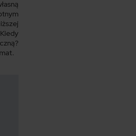
łasną
otnym
iższej
Kiedy
yczną?
emat.