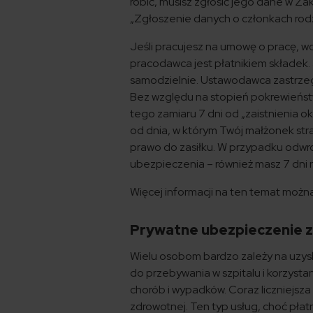
robić, musisz zgłosić jego dane w 
„Zgłoszenie danych o członkach rod
Jeśli pracujesz na umowę o pracę, wo
pracodawca jest płatnikiem składek. 
samodzielnie. Ustawodawca zastrzeg
Bez względu na stopień pokrewieńst
tego zamiaru 7 dni od „zaistnienia o
od dnia, w którym Twój małżonek straci
prawo do zasiłku. W przypadku odwr
ubezpieczenia – również masz 7 dni 
Więcej informacji na ten temat moż
Prywatne ubezpieczenie z
Wielu osobom bardzo zależy na uzys
do przebywania w szpitalu i korzystan
chorób i wypadków. Coraz liczniejsza
zdrowotnej. Ten typ usług, choć płat