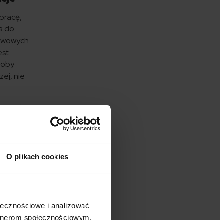
pracę,
a do
stwowych
est
osoby
zej, nie
tuacje),
 określa
 na
O plikach cookies
czyć?
ołecznościowe i analizować
artnerom społecznościowym,