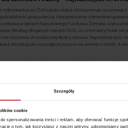
e odprowadza do ZUS każda osoba, która pracuje na umowę o 
ną działalność gospodarczą. Ubezpieczenie zdrowotne uprawni
żby zdrowia w ramach Narodowego Funduszu Zdrowia, czyli pań
atoriów. Według oficjalnych danych GUS, co czternasty Polak nie j
nie ma prawa do publicznej służby zdrowia. Najczęściej są to 
acji decydują się na podjęcie pracy w na umowę o dzieło. A rac
zbawiony tego rodzaju ubezpieczenia (poniżej opisujemy takie sy
em. Dzięki temu osoba zyskuje pełnię praw do korzystania ze
 mogą zostać objęte Twoim ubezpieczeniem zdrowotnym nie jest
Zakładzie Ubezpieczeń Społecznych jest bezpłatna. Bez względu
 świadczeń, wysokość składki pozostaje niezmienna.
Szczegóły
czenie zdrowotne?
 plików cookie
dla członków rodziny – kogo możesz ubezpie
do spersonalizowania treści i reklam, aby oferować funkcje sp
ormacje o tym, jak korzystasz z naszej witryny, udostępniamy p
esz objąć wielu członków bliższej i dalszej rodziny, ale nie