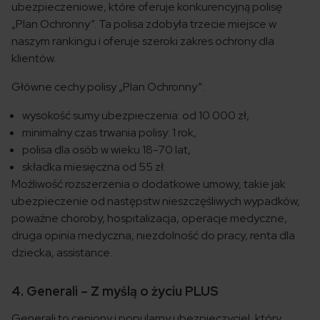
ubezpieczeniowe, które oferuje konkurencyjną polisę
„Plan Ochronny”. Ta polisa zdobyła trzecie miejsce w
naszym rankingu i oferuje szeroki zakres ochrony dla
klientów.
Główne cechy polisy „Plan Ochronny”:
wysokość sumy ubezpieczenia: od 10 000 zł,
minimalny czas trwania polisy: 1 rok,
polisa dla osób w wieku 18-70 lat,
składka miesięczna od 55 zł.
Możliwość rozszerzenia o dodatkowe umowy, takie jak
ubezpieczenie od następstw nieszczęśliwych wypadków,
poważne choroby, hospitalizacja, operacje medyczne,
druga opinia medyczna, niezdolność do pracy, renta dla
dziecka, assistance.
4. Generali – Z myślą o życiu PLUS
Generali to ceniony i popularny ubezpieczyciel, który