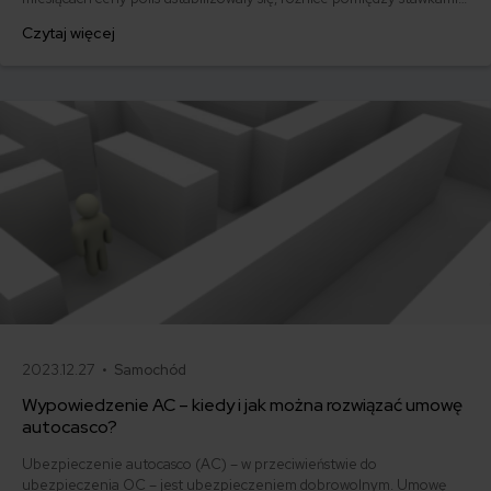
za ubezpieczenie są ogromne. Jedni płacą zaledwie nieco ponad
Czytaj więcej
500 zł, inni – powyżej 1500 zł. Gdzie znaleźć najtańsze OC w Polsce
i jak obniżyć koszty ubezpieczenia samochodu? Odpowiadamy na
podstawie najnowszych danych z rynku.
2023.12.27 •
Samochód
Wypowiedzenie AC – kiedy i jak można rozwiązać umowę
autocasco?
Ubezpieczenie autocasco (AC) – w przeciwieństwie do
ubezpieczenia OC – jest ubezpieczeniem dobrowolnym. Umowę