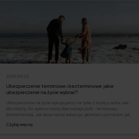
2019.09.02
Ubezpieczenie terminowe i bezterminowe: jakie
ubezpieczenie na życie wybrać?
Ubezpieczenie na życie wykupujemy nie tylko z myślą o sobie, ale i
dla rodziny. Do wyboru mamy dwa rodzaje polis - terminową i
bezterminową. Jak sama nazwa wskazuje, głównym czynnikiem, jaki
bierzemy pod uwagę przy ich wyborze, jest czas. Jaką polisę na życie
Czytaj więcej
wybrać?