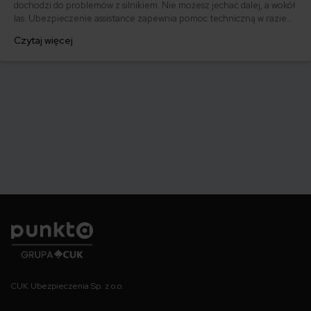
dochodzi do problemów z silnikiem. Nie możesz jechać dalej, a wokół
las. Ubezpieczenie assistance zapewnia pomoc techniczną w razie
takich problemów. Jeżeli często wyjeżdżasz albo masz awaryjny
Czytaj więcej
samochód, assistance może Ci bardzo ułatwić życie.
Punkta
CUK Ubezpieczenia Sp. z o.o.