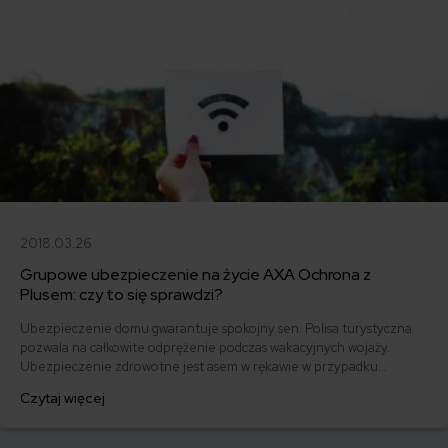
2018.03.26
Grupowe ubezpieczenie na życie AXA Ochrona z
Plusem: czy to się sprawdzi?
Ubezpieczenie domu gwarantuje spokojny sen. Polisa turystyczna
pozwala na całkowite odprężenie podczas wakacyjnych wojaży.
Ubezpieczenie zdrowotne jest asem w rękawie w przypadku
potrzeby pilnej konsultacji medycznej, a ubezpieczenie na życie
Czytaj więcej
chroni to, co najważniejsze. Tym razem sprawdzamy jak na tle innych
ubezpieczycieli wypada AXA i grupowe ubezpieczenie na życie
Ochrona z Plusem!