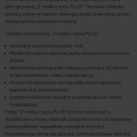
oferuje polisę „Z myślą o życiu PLUS”. Ta polisa zdobyła
wysoką ocenę w naszym rankingu dzięki atrakcyjnej cenie i
elastycznemu zakresowi ochrony.
Główne cechy polisy „Z myślą o życiu PLUS”:
minimalny czas trwania polisy: 1 rok,
Możliwość wyboru wysokiej sumy ubezpieczenia w razie
śmierci,
świadczenia w przypadku diagnozy jednej z 40 chorób –
w tym nowotworu, udaru, zawału serca,
dostęp do assistance w przypadku nieszczęśliwego
wypadku lub zachorowania,
wypłata świadczeń za pobyt w szpitalu już za 1 dzień
hospitalizacji.
Polisę “Z myślą o życiu PLUS” można rozszerzyć o
dodatkowe umowy, takie jak ubezpieczenie od następstw
nieszczęśliwych wypadków, poważne choroby,
hospitalizacja, renta dla dziecka, ochrona zdrowia dziecka,