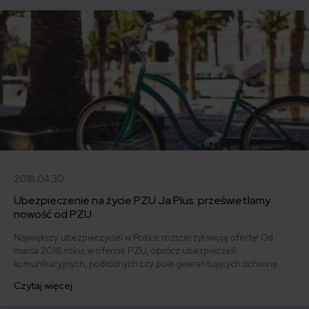
2018.04.30
Ubezpieczenie na życie PZU Ja Plus: prześwietlamy
nowość od PZU
Największy ubezpieczyciel w Polsce rozszerzył swoją ofertę! Od
marca 2018 roku, w ofercie PZU, oprócz ubezpieczeń
komunikacyjnych, podróżnych czy polis gwarantujących ochronę
domu lub mieszkania, znajdziemy ubezpieczenie na życie - polisę
Czytaj więcej
dostępną on line "JA PLUS".