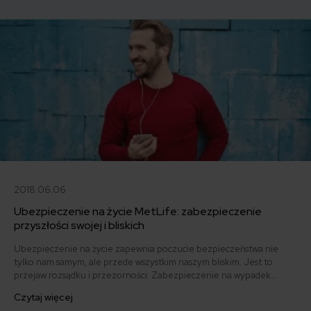
2018.06.06
Ubezpieczenie na życie MetLife: zabezpieczenie
przyszłości swojej i bliskich
Ubezpieczenie na życie zapewnia poczucie bezpieczeństwa nie
tylko nam samym, ale przede wszystkim naszym bliskim. Jest to
przejaw rozsądku i przezorności. Zabezpieczenie na wypadek
nieprzewidzianych zdarzeń i gwarancja pomocy naszej rodzinie w
Czytaj więcej
momencie, gdy nas zabraknie. Jak w tej roli spisuje się