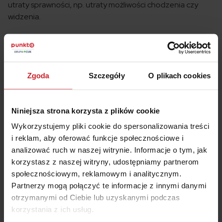
utraty sprawności, np. utraty możliwości chodzenia czy
widzenia.
8. Warta – Dla Ciebie i Rodziny
Firmy ubezpieczeniowej Warta nie trzeba nikomu
przedstawiać. W ofercie tego renomowanego
Zgoda
Szczegóły
O plikach cookies
towarzystwa znajdziemy ubezpieczenie na życie „Dla
Ciebie i Rodziny”. To szczególnie ciekawa propozycja dla
rodziców z dziećmi, ale nie tylko. To także jedna z dwóch w
Niniejsza strona korzysta z plików cookie
naszym rankingu polis dla osób powyżej 71 lat.
Wykorzystujemy pliki cookie do spersonalizowania treści
i reklam, aby oferować funkcje społecznościowe i
Główne cechy polisy „Dla Ciebie i Rodziny”:
analizować ruch w naszej witrynie. Informacje o tym, jak
wysokość sumy ubezpieczenia: od 10 000 do 150 000
korzystasz z naszej witryny, udostępniamy partnerom
zł
społecznościowym, reklamowym i analitycznym.
minimalny czas trwania polisy: 1 ro,
Partnerzy mogą połączyć te informacje z innymi danymi
oferta dla osób w wieku 18-80 lat,
otrzymanymi od Ciebie lub uzyskanymi podczas
miesięczna składka od 59 zł.
korzystania z ich usług.
Warta również oferuje możliwość zawarcia dodatkowych