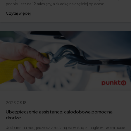
podpisujesz na 12 miesięcy, a składkę najczęściej opłacasz
jednorazowo. Co w przypadku, gdy udało Ci się znaleźć lepszą
Czytaj więcej
ofertę lub zdecydowałeś się sprzedać samochód w trakcie trwania
umowy? Sprawdź, w jakich sytuacjach ubezpieczenie AC wygasa
samo, a kiedy można odstąpić od umowy.
2023.08.18
Ubezpieczenie assistance: całodobowa pomoc na
drodze
Jest ciemna noc, jedziesz z rodziną na wakacje i nagle w Twoim aucie