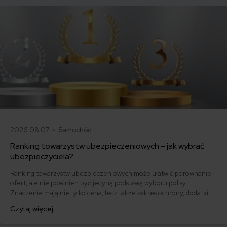
2026.08.07 •
Samochód
Ranking towarzystw ubezpieczeniowych – jak wybrać
ubezpieczyciela?
Ranking towarzystw ubezpieczeniowych może ułatwić porównanie
ofert, ale nie powinien być jedyną podstawą wyboru polisy.
Znaczenie mają nie tylko cena, lecz także zakres ochrony, dodatki,
assistance, obsługa klienta i sposób likwidacji szkód. Sprawdź, jak
Czytaj więcej
czytać rankingi ubezpieczycieli, korzystać z raportów rynkowych i
wybrać towarzystwo najlepiej dopasowane do swoich potrzeb.