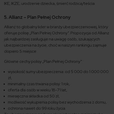
IKE, IKZE, urodzenie dziecka, śmierć rodzica/teścia.
5. Allianz – Plan Pełnej Ochrony
Allianz to globalny lider w branży ubezpieczeniowej, który
oferuje polisę „Plan Pełnej Ochrony”. Propozycja od Allianz
jak najbardziej zasługuje na uwagę osób, szukających
ubezpieczenia na życie, choć w naszym rankingu zajmuje
dopiero 5 miejsce.
Główne cechy polisy „Plan Pełnej Ochrony”:
wysokość sumy ubezpieczenia: od 5 000 do 1 000 000
zł,
minimalny czas trwania polisy: 1 rok,
oferta dla osób w wieku 18-71 lat,
miesięczna składka od 50 zł,
możliwość wykupienia polisy bez wychodzenia z domu,
ochrona nawet do 99 roku życia.