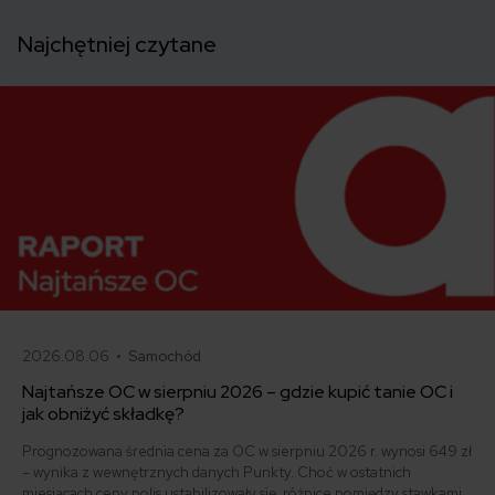
Najchętniej czytane
2026.08.06 •
Samochód
Najtańsze OC w sierpniu 2026 – gdzie kupić tanie OC i
jak obniżyć składkę?
Prognozowana średnia cena za OC w sierpniu 2026 r. wynosi 649 zł
– wynika z wewnętrznych danych Punkty. Choć w ostatnich
miesiącach ceny polis ustabilizowały się, różnice pomiędzy stawkami