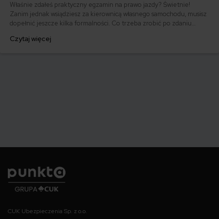
Właśnie zdałeś praktyczny egzamin na prawo jazdy? Świetnie!
Zanim jednak wsiądziesz za kierownicą własnego samochodu, musisz
dopełnić jeszcze kilka formalności. Co trzeba zrobić po zdaniu
egzaminu na prawo jazdy? Poznaj praktyczne wskazówki, dzięki
Czytaj więcej
którym szybko załatwisz sprawy urzędowe i będziesz mógł prowadzić
swoje auto.
Punkta
CUK Ubezpieczenia Sp. z o.o.