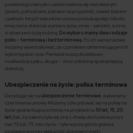
poważnego namysłu i zastanowienia się nad własnym
życiem, potrzebami, planami na przyszłość, nawet stanem
cywilnym. Innych warunków umowy poszukują więc młodzi,
innej nieco starsi lub w jesieni życia, innej – samotni, a innej
ci obarczeni dużą rodziną.
Do wyboru mamy dwa rodzaje
polis – terminową i bezterminową.
Po ich samej nazwie
możemy wywnioskować, że czynnikiem determinującym ich
wybór będzie czas. Pierwsze kuszą dodatkowo
możliwością zysku, drugie – choć odrobinę spokojniejszą
starością.
Ubezpieczenie na życie: polisa terminowa
Decydując się na
ubezpieczenie terminowe
, wybieramy
czas trwania umowy. Możemy zdecydować się na polisę na
życie gwarantującą ochronę na przykład na
10 lat, 15, 20
lat
(tak, by zakończyła się ona z chwilą ukończenia przez
nas 70 lub 75. roku życia – tyle wynosi górna granica
postawiona przez większość ubezpieczycieli).