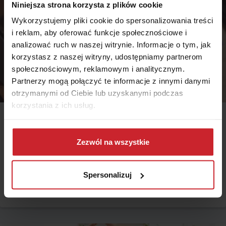
Niniejsza strona korzysta z plików cookie
Wykorzystujemy pliki cookie do spersonalizowania treści
i reklam, aby oferować funkcje społecznościowe i
analizować ruch w naszej witrynie. Informacje o tym, jak
korzystasz z naszej witryny, udostępniamy partnerom
społecznościowym, reklamowym i analitycznym.
Partnerzy mogą połączyć te informacje z innymi danymi
otrzymanymi od Ciebie lub uzyskanymi podczas
korzystania z ich usług.
2018.10.09
Dowiedz się więcej na temat tego, kim jesteśmy, jak
Ubezpieczenie bezterminowe – co to jest i jak działa?
można się z nami skontaktować i w jaki sposób
Zezwól na wszystkie
przetwarzamy dane osobowe w ramach
Polityki
Na polskim rynku ubezpieczeniowym istnieje szereg polis
prywatności
.
ubezpieczeniowych, jednak zdecydowana większość z nich
Spersonalizuj
zawierana jest na określony czas. Wśród ubezpieczeń na życie są
jednak też polisy i ubezpieczenia bezterminowe. Co to takiego?
Czytaj więcej