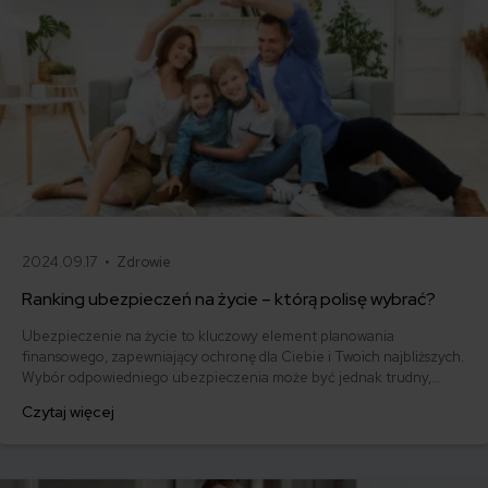
2024.09.17 •
Zdrowie
Ranking ubezpieczeń na życie – którą polisę wybrać?
Ubezpieczenie na życie to kluczowy element planowania
finansowego, zapewniający ochronę dla Ciebie i Twoich najbliższych.
Wybór odpowiedniego ubezpieczenia może być jednak trudny,
biorąc pod uwagę szeroki zakres ofert dostępnych na rynku. Dlatego
Czytaj więcej
przygotowaliśmy ranking ubezpieczeń na życie, który pomoże Ci
podjąć świadomą decyzję.