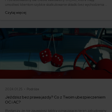
umożliwić klientom szybkie skalkulowanie składki bez wychodzenia z
domu i zachęcić do kupna polisy przez Internet. Zapoznaj się z
Czytaj więcej
naszym rankingiem i sprawdź, który zakład ubezpieczeń ma
najbardziej przystępne narzędzie.
2024.01.25 •
Podróże
Jeździsz bez prawa jazdy? Co z Twoim ubezpieczeniem
OC i AC?
Wystarczy, że nie zauważysz tablicy oznaczającej teren zabudowany