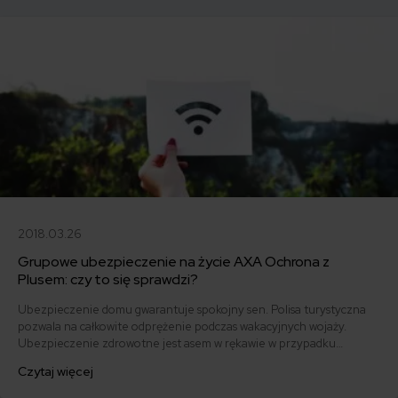
polisie na życie najważniejsze?
2018.03.26
Grupowe ubezpieczenie na życie AXA Ochrona z
Plusem: czy to się sprawdzi?
Ubezpieczenie domu gwarantuje spokojny sen. Polisa turystyczna
pozwala na całkowite odprężenie podczas wakacyjnych wojaży.
Ubezpieczenie zdrowotne jest asem w rękawie w przypadku
potrzeby pilnej konsultacji medycznej, a ubezpieczenie na życie
Czytaj więcej
chroni to, co najważniejsze. Tym razem sprawdzamy jak na tle innych
ubezpieczycieli wypada AXA i grupowe ubezpieczenie na życie