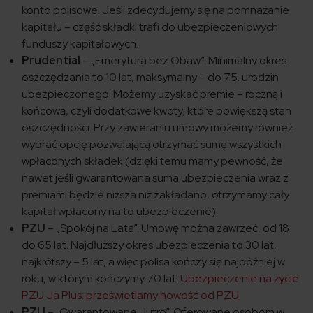
konto polisowe. Jeśli zdecydujemy się na pomnażanie
kapitału – część składki trafi do ubezpieczeniowych
funduszy kapitałowych.
Prudential
– „Emerytura bez Obaw”. Minimalny okres
oszczędzania to 10 lat, maksymalny – do 75. urodzin
ubezpieczonego. Możemy uzyskać premie – roczną i
końcową, czyli dodatkowe kwoty, które powiększą stan
oszczędności. Przy zawieraniu umowy możemy również
wybrać opcję pozwalającą otrzymać sumę wszystkich
wpłaconych składek (dzięki temu mamy pewność, że
nawet jeśli gwarantowana suma ubezpieczenia wraz z
premiami będzie niższa niż zakładano, otrzymamy cały
kapitał wpłacony na to ubezpieczenie).
PZU
– „Spokój na Lata”. Umowę ​można zawrzeć, od 18
do 65 lat. Najdłuższy okres ubezpieczenia to 30 lat,
najkrótszy – 5 lat, a więc polisa kończy się najpóźniej w
roku, w którym kończymy 70 lat.
Ubezpieczenie na życie
PZU Ja Plus: prześwietlamy nowość od PZU
PZU
– „Gwarantowane Jutro”. Oferowane osobom w