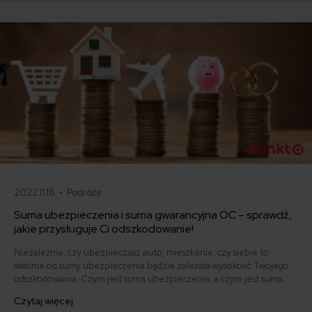
Ochrona z Plusem!
2022.11.18 •
Podróże
Suma ubezpieczenia i suma gwarancyjna OC – sprawdź,
jakie przysługuje Ci odszkodowanie!
Niezależnie, czy ubezpieczasz auto, mieszkanie, czy siebie to
właśnie od sumy ubezpieczenia będzie zależała wysokość Twojego
odszkodowania. Czym jest suma ubezpieczenia, a czym jest suma
gwarancyjna? Na jaką kwotę warto wybrać polisę mienia, aby potem
Czytaj więcej
dostać godziwe odszkodowanie?