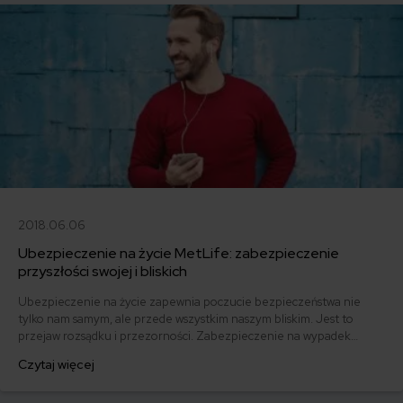
2018.06.06
Ubezpieczenie na życie MetLife: zabezpieczenie
przyszłości swojej i bliskich
Ubezpieczenie na życie zapewnia poczucie bezpieczeństwa nie
tylko nam samym, ale przede wszystkim naszym bliskim. Jest to
przejaw rozsądku i przezorności. Zabezpieczenie na wypadek
nieprzewidzianych zdarzeń i gwarancja pomocy naszej rodzinie w
Czytaj więcej
momencie, gdy nas zabraknie. Jak w tej roli spisuje się
ubezpieczenie na życie MetLife? Czy gwarantuje wszystko to, co w