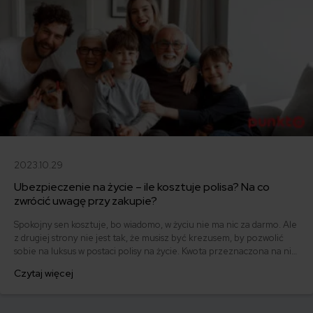
2023.10.29
Ubezpieczenie na życie – ile kosztuje polisa? Na co
zwrócić uwagę przy zakupie?
Spokojny sen kosztuje, bo wiadomo, w życiu nie ma nic za darmo. Ale
z drugiej strony nie jest tak, że musisz być krezusem, by pozwolić
sobie na luksus w postaci polisy na życie. Kwota przeznaczona na nią
może być relatywnie niewielka w stosunku do poczucia
Czytaj więcej
bezpieczeństwa, jakie zyskujesz.