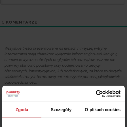
0
KOMENTARZE
Wszystkie treści prezentowane na łamach niniejszej witryny
internetowej mają charakter wyłącznie informacyjno-edukacyjny,
stanowiąc wyraz osobistych poglądów ich autora/ów oraz nie nie
powinny stanowić podstawy przy podejmowaniu decyzji
biznesowych, inwestycyjnych, lub podatkowych, za które to decyzje
właściciel strony internetowej ani autorzy nie ponoszą jakiejkolwiek
odpowiedzialności.
Zgoda
Szczegóły
O plikach cookies
Powiązane artykuły