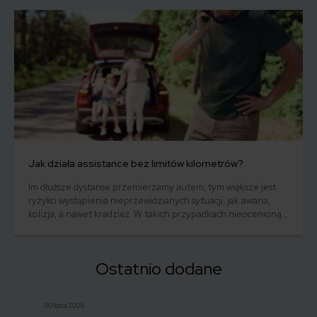
uzyskaniem indywidualnych tablic rejestracyjnych, ich koszt
oraz przepisy, z którymi trzeba się liczyć.
Jak działa assistance bez limitów kilometrów?
Im dłuższe dystanse przemierzamy autem, tym większe jest
ryzyko wystąpienia nieprzewidzianych sytuacji, jak awaria,
kolizja, a nawet kradzież. W takich przypadkach nieocenioną
pomocą będzie ubezpieczenie assistance, a w szczególności
wariant polisy bez limitu kilometrów. Czy wiesz, jak działa
ochrona assistance i jakie korzyści może Ci zapewnić?
Ostatnio dodane
30 lipca 2026