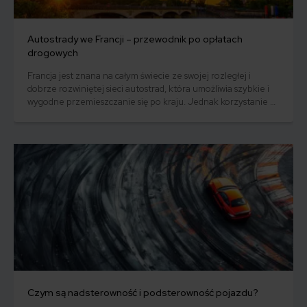
Autostrady we Francji – przewodnik po opłatach
drogowych
Francja jest znana na całym świecie ze swojej rozległej i
dobrze rozwiniętej sieci autostrad, która umożliwia szybkie i
wygodne przemieszczanie się po kraju. Jednak korzystanie z
tych dróg wiąże się z koniecznością uiszczania opłat. Ponadto,
we Francji obowiązują specyficzne przepisy dotyczące ruchu
drogowego, które warto poznać przed wyruszeniem w
podróż.
Czym są nadsterowność i podsterowność pojazdu?