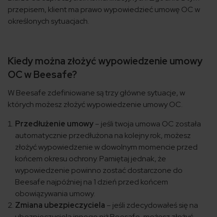
przepisem, klient ma prawo wypowiedzieć umowę OC w
określonych sytuacjach.
Kiedy można złożyć wypowiedzenie umowy
OC w Beesafe?
W Beesafe zdefiniowane są trzy główne sytuacje, w
których możesz złożyć wypowiedzenie umowy OC.
Przedłużenie umowy
– jeśli twoja umowa OC została
automatycznie przedłużona na kolejny rok, możesz
złożyć wypowiedzenie w dowolnym momencie przed
końcem okresu ochrony. Pamiętaj jednak, że
wypowiedzenie powinno zostać dostarczone do
Beesafe najpóźniej na 1 dzień przed końcem
obowiązywania umowy.
Zmiana ubezpieczyciela
– jeśli zdecydowałeś się na
ubezpieczyciela innego niż Beesafe, możesz złożyć