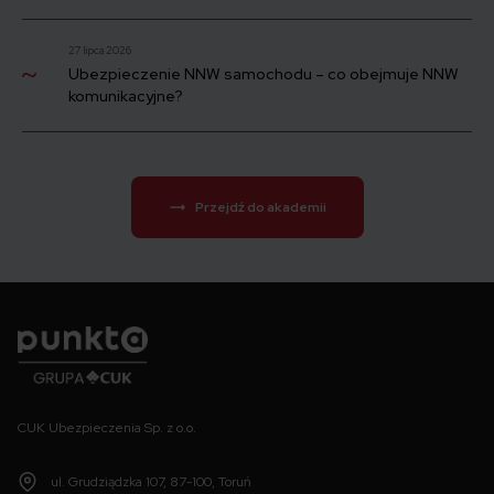
27 lipca 2026
Ubezpieczenie NNW samochodu – co obejmuje NNW
komunikacyjne?
Przejdź do akademii
Punkta
CUK Ubezpieczenia Sp. z o.o.
ul. Grudziądzka 107, 87-100, Toruń