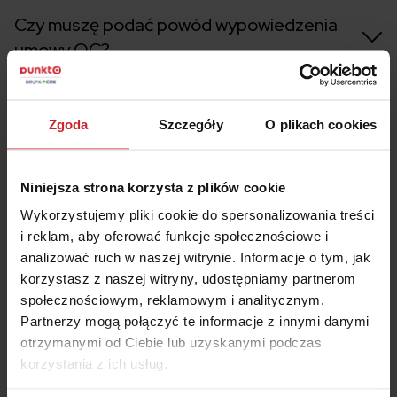
Czy muszę podać powód wypowiedzenia
umowy OC?
Czy muszę uiścić opłatę za wypowiedzenie
Zgoda
Szczegóły
O plikach cookies
umowy OC?
Jak długo trwa proces wypowiedzenia
Niniejsza strona korzysta z plików cookie
umowy OC w Beesafe?
Wykorzystujemy pliki cookie do spersonalizowania treści
i reklam, aby oferować funkcje społecznościowe i
analizować ruch w naszej witrynie. Informacje o tym, jak
Gdzie wysłać wypowiedzenie OC Beesafe?
korzystasz z naszej witryny, udostępniamy partnerom
społecznościowym, reklamowym i analitycznym.
Partnerzy mogą połączyć te informacje z innymi danymi
otrzymanymi od Ciebie lub uzyskanymi podczas
korzystania z ich usług.