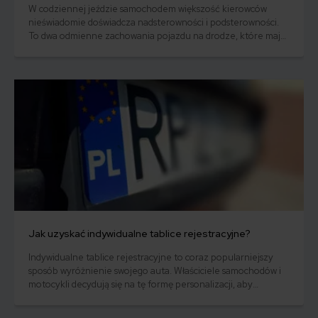
W codziennej jeździe samochodem większość kierowców
nieświadomie doświadcza nadsterowności i podsterowności.
To dwa odmienne zachowania pojazdu na drodze, które mają
znaczący wpływ na bezpieczeństwo jazdy, dlatego warto je
dokładnie zrozumieć. Poznanie istoty nadsterowności i
podsterowności, a także czynników, które na nie wpływają,
pozwoli Ci opanować te sytuacje w sposób pewny i skuteczny.
Jak uzyskać indywidualne tablice rejestracyjne?
Indywidualne tablice rejestracyjne to coraz popularniejszy
sposób wyróżnienie swojego auta. Właściciele samochodów i
motocykli decydują się na tę formę personalizacji, aby
zaistnieć na drodze, a także podkreślić swoją osobowość lub
markę. W tym artykule omówimy istotne aspekty związane z