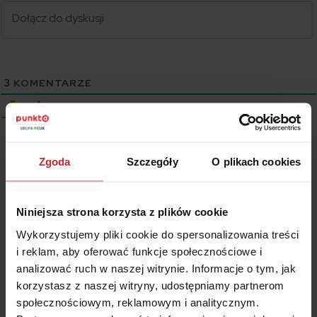
3
KOMENTARZE
Starsze
Wyświetl komentarze
Zgoda
Szczegóły
O plikach cookies
Wszystkie treści prezentowane na łamach niniejszej witryny
Niniejsza strona korzysta z plików cookie
internetowej mają charakter wyłącznie informacyjno-edukacyjny,
Wykorzystujemy pliki cookie do spersonalizowania treści
stanowiąc wyraz osobistych poglądów ich autora/ów oraz nie nie
powinny stanowić podstawy przy podejmowaniu decyzji
i reklam, aby oferować funkcje społecznościowe i
biznesowych, inwestycyjnych, lub podatkowych, za które to decyzje
analizować ruch w naszej witrynie. Informacje o tym, jak
właściciel strony internetowej ani autorzy nie ponoszą jakiejkolwiek
korzystasz z naszej witryny, udostępniamy partnerom
odpowiedzialności.
społecznościowym, reklamowym i analitycznym.