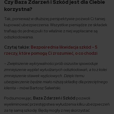
Czy Baza Zdarzeń i Szkód jest dla Ciebie
korzystna?
Tak, ponieważ w dłuższej perspektywie pozwoli Ci taniej
kupować ubezpieczenia. Wszystkie pieniądze ze składek
trafiają do jednej puli i to właśnie z niej wypłacane są
odszkodowania.
Czytaj także:
Bezpośrednia likwidacja szkód – 5
rzeczy, które pomogą Ci zrozumieć, o co chodzi
–
Zwiększenie wykrywalności prób oszustw spowoduje
zmniejszenie wypłat wyłudzanych odszkodowań, a to z kolei
zmniejszenie stawek wyjściowych. Dzięki temu
ubezpieczenie będzie miało niższą składkę dla przeciętnego
klienta
– mówi Bartosz Salwiński.
Podsumowując,
Baza Zdarzeń i Szkód
pozwoli
wyeliminować przestępstwa wyłudzenia kilku ubezpieczeń
za tę samą szkodę. Będą mogły z niej skorzystać