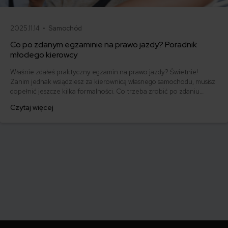
2025.11.14 •
Samochód
Co po zdanym egzaminie na prawo jazdy? Poradnik
młodego kierowcy
Właśnie zdałeś praktyczny egzamin na prawo jazdy? Świetnie!
Zanim jednak wsiądziesz za kierownicą własnego samochodu, musisz
dopełnić jeszcze kilka formalności. Co trzeba zrobić po zdaniu
egzaminu na prawo jazdy? Poznaj praktyczne wskazówki, dzięki
Czytaj więcej
którym szybko załatwisz sprawy urzędowe i będziesz mógł prowadzić
swoje auto.