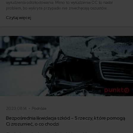
wyłudzenia odszkodowania. Mimo to wyłudzenia OC to nadal
problem, bo wykryte przypadki nie zniechęcają oszustów
prowokujących stłuczki - potwierdza Maciej Samcik, dziennikarz od
Czytaj więcej
lat zajmujący się rynkiem ubezpieczeniowym i finansowym.
Podpowiadamy, jak nie dać się im nabrać.
2023.08.14 •
Podróże
Bezpośrednia likwidacja szkód – 5 rzeczy, które pomogą
Ci zrozumieć, o co chodzi