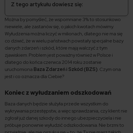
Z tego artykułu dowiesz się:
Można by pomyśleć, że wspomniane 3% to stosunkowo
niewiele, ale zastanów się, o jakich kwotach mówimy.
Wyłudzenia można liczyć w milionach, dlatego nie ma się
co dziwić, że w wielu państwach powstały specjalne bazy
danych zdarzeń i szkód, które mają walczyć z tym
zjawiskiem. Problem jest poważny również w Polsce i
dlatego do końca czerwca 2014 roku zostanie
uruchomiona
Baza Zdarzeń i Szkód (BZS)
. Czym ona
jest i co oznacza dla Ciebie?
Koniec z wyłudzaniem odszkodowań
Baza danych będzie służyła przede wszystkim do
wykrywania przestępstw, a więc sprawdzania, czy klient nie
zgłosił już danej szkody do innego ubezpieczyciela i nie
próbuje ponownie wyłudzić odszkodowania. Nie brzmi to
przyjaźnie, ale nie oszukuj się – to, że Ty nie masz takich