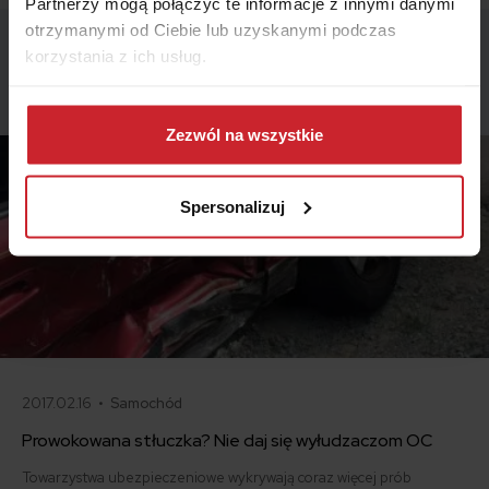
Partnerzy mogą połączyć te informacje z innymi danymi
otrzymanymi od Ciebie lub uzyskanymi podczas
korzystania z ich usług.
Podobne artykuły
Dowiedz się więcej na temat tego, kim jesteśmy, jak
można się z nami skontaktować i w jaki sposób
Zezwól na wszystkie
przetwarzamy dane osobowe w ramach
Polityki
prywatności
.
Spersonalizuj
2017.02.16 •
Samochód
Prowokowana stłuczka? Nie daj się wyłudzaczom OC
Towarzystwa ubezpieczeniowe wykrywają coraz więcej prób