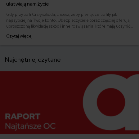
ułatwiają nam życie
Gdy przytrafi Ci się szkoda, chcesz, żeby pieniądze trafiły jak
najszybciej na Twoje konto. Ubezpieczyciele coraz częściej oferują
uproszczoną likwidację szkód i inne rozwiązania, które mają uczynić
dochodzenie odszkodowania lekkim i niemal przyjemnym. Sprawdź,
Czytaj więcej
czy Twoje towarzystwo daje taką możliwość.
Najchętniej czytane