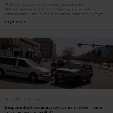
W 2015 r. nieuczciwi kierowcy naciągnęli towarzystwa
ubezpieczeniowe na 140 mln zł. Pomysłów na to, jak wyłudzić
odszkodowanie jest multum. Oszuści muszą jednak liczyć się z tym,
że zostaną złapani, a kara będzie bolesna. Jak wyłudzamy
Czytaj więcej
odszkodowania komunikacyjne?
2018.04.01 •
Podróże
Bezpośrednia likwidacja szkód stała się faktem. Jakie
towarzystwa oferują BLS?