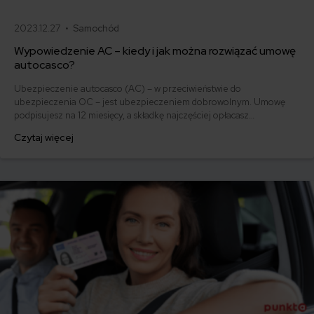
2023.12.27 •
Samochód
Wypowiedzenie AC – kiedy i jak można rozwiązać umowę
autocasco?
Ubezpieczenie autocasco (AC) – w przeciwieństwie do
ubezpieczenia OC – jest ubezpieczeniem dobrowolnym. Umowę
podpisujesz na 12 miesięcy, a składkę najczęściej opłacasz
jednorazowo. Co w przypadku, gdy udało Ci się znaleźć lepszą
Czytaj więcej
ofertę lub zdecydowałeś się sprzedać samochód w trakcie trwania
umowy? Sprawdź, w jakich sytuacjach ubezpieczenie AC wygasa
samo, a kiedy można odstąpić od umowy.