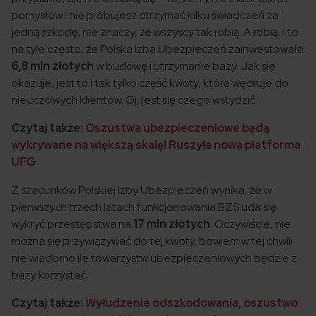
pomysłów i nie próbujesz otrzymać kilku świadczeń za
jedną szkodę, nie znaczy, że wszyscy tak robią. A robią, i to
na tyle często, że Polska Izba Ubezpieczeń zainwestowała
6,8 mln złotych
w budowę i utrzymanie bazy. Jak się
okazuje, jest to i tak tylko część kwoty, która wędruje do
nieuczciwych klientów. Oj, jest się czego wstydzić.
Czytaj także:
Oszustwa ubezpieczeniowe będą
wykrywane na większą skalę! Ruszyła nowa platforma
UFG
Z szacunków Polskiej Izby Ubezpieczeń wynika, że w
pierwszych trzech latach funkcjonowania BZS uda się
wykryć przestępstwa na
17 mln złotych
. Oczywiście, nie
można się przywiązywać do tej kwoty, bowiem w tej chwili
nie wiadomo ile towarzystw ubezpieczeniowych będzie z
bazy korzystać.
Czytaj także:
Wyłudzenie odszkodowania, oszustwo