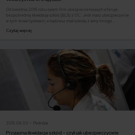
Od kwietnia 2015 roku osiem firm ubezpieczeniowych oferuje
bezpośrednią likwidację szkód (BLS) z OC. Jeśli masz ubezpieczenie
w tych towarzystwach, a będziesz miał szkodę z winy innego
kierowcy, możesz ją zgłosić do swojego ubezpieczyciela. Sprawdź,
Czytaj więcej
jakie to firmy i jakie warunki trzeba spełnić, aby szkoda mogła być
likwidowana bezpośrednio.
2015.06.03 •
Podróże
Przyjazna likwidacja szkód – czyli jak ubezpieczyciele