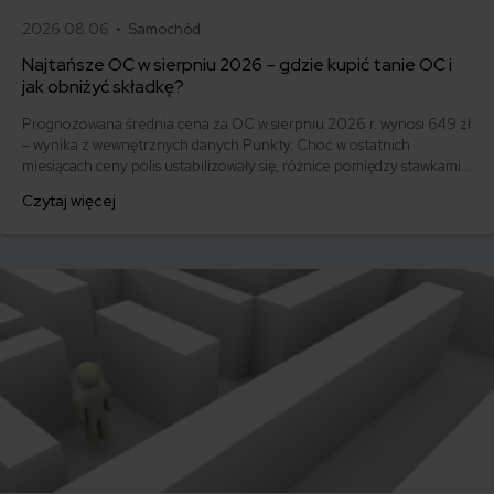
2026.08.06 •
Samochód
Najtańsze OC w sierpniu 2026 – gdzie kupić tanie OC i
jak obniżyć składkę?
Prognozowana średnia cena za OC w sierpniu 2026 r. wynosi 649 zł
– wynika z wewnętrznych danych Punkty. Choć w ostatnich
miesiącach ceny polis ustabilizowały się, różnice pomiędzy stawkami
za ubezpieczenie są ogromne. Jedni płacą zaledwie nieco ponad
Czytaj więcej
500 zł, inni – powyżej 1500 zł. Gdzie znaleźć najtańsze OC w Polsce
i jak obniżyć koszty ubezpieczenia samochodu? Odpowiadamy na
podstawie najnowszych danych z rynku.