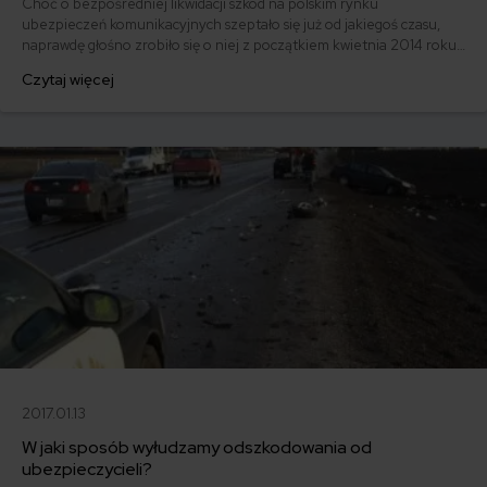
Choć o bezpośredniej likwidacji szkód na polskim rynku
ubezpieczeń komunikacyjnych szeptało się już od jakiegoś czasu,
naprawdę głośno zrobiło się o niej z początkiem kwietnia 2014 roku
za sprawą PZU. Czym jest bezpośrednia likwidacja szkód? Na czym
Czytaj więcej
polega? Kto na niej skorzysta a kto straci?
2017.01.13
W jaki sposób wyłudzamy odszkodowania od
ubezpieczycieli?