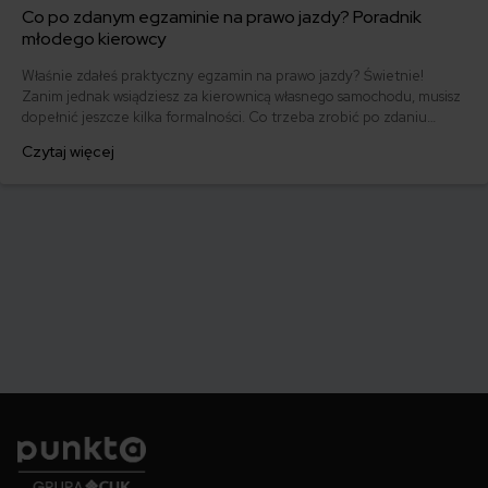
Co po zdanym egzaminie na prawo jazdy? Poradnik
młodego kierowcy
Właśnie zdałeś praktyczny egzamin na prawo jazdy? Świetnie!
Zanim jednak wsiądziesz za kierownicą własnego samochodu, musisz
dopełnić jeszcze kilka formalności. Co trzeba zrobić po zdaniu
egzaminu na prawo jazdy? Poznaj praktyczne wskazówki, dzięki
Czytaj więcej
którym szybko załatwisz sprawy urzędowe i będziesz mógł prowadzić
swoje auto.