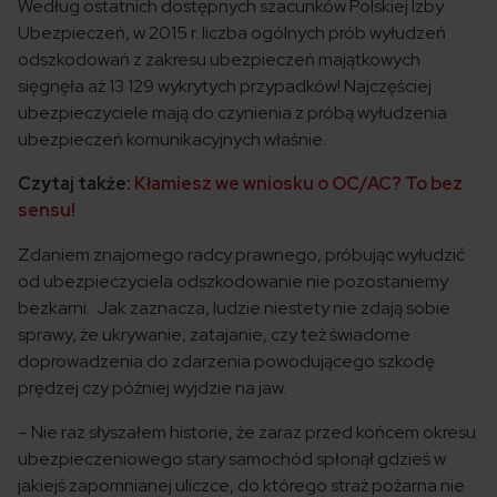
Według ostatnich dostępnych szacunków Polskiej Izby
Ubezpieczeń, w 2015 r. liczba ogólnych prób wyłudzeń
odszkodowań z zakresu ubezpieczeń majątkowych
sięgnęła aż 13 129 wykrytych przypadków! Najczęściej
ubezpieczyciele mają do czynienia z próbą wyłudzenia
ubezpieczeń komunikacyjnych właśnie.
Czytaj także:
Kłamiesz we wniosku o OC/AC? To bez
sensu!
Zdaniem znajomego radcy prawnego, próbując wyłudzić
od ubezpieczyciela odszkodowanie nie pozostaniemy
bezkarni. Jak zaznacza, ludzie niestety nie zdają sobie
sprawy, że ukrywanie, zatajanie, czy też świadome
doprowadzenia do zdarzenia powodującego szkodę
prędzej czy później wyjdzie na jaw.
– Nie raz słyszałem historie, że zaraz przed końcem okresu
ubezpieczeniowego stary samochód spłonął gdzieś w
jakiejś zapomnianej uliczce, do którego straż pożarna nie