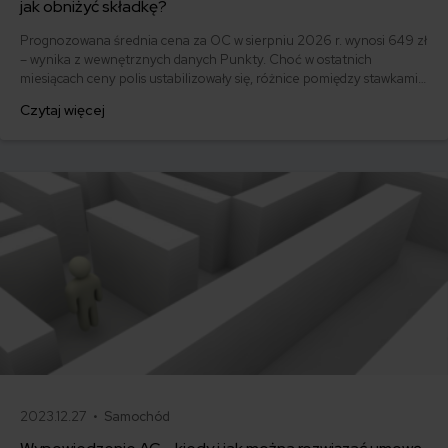
jak obniżyć składkę?
Prognozowana średnia cena za OC w sierpniu 2026 r. wynosi 649 zł
– wynika z wewnętrznych danych Punkty. Choć w ostatnich
miesiącach ceny polis ustabilizowały się, różnice pomiędzy stawkami
za ubezpieczenie są ogromne. Jedni płacą zaledwie nieco ponad
Czytaj więcej
500 zł, inni – powyżej 1500 zł. Gdzie znaleźć najtańsze OC w Polsce
i jak obniżyć koszty ubezpieczenia samochodu? Odpowiadamy na
podstawie najnowszych danych z rynku.
2023.12.27 •
Samochód