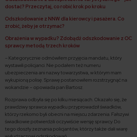
dostać? Przeczytaj, co robić krok po kroku
Odszkodowanie z NNW dla kierowcy i pasażera. Co
zrobić, żeby je otrzymać?
Obrażenia w wypadku? Zdobądź odszkodowanie z OC
sprawcy metodą trzech kroków
– Kategorycznie odmówiłem przyjęcia mandatu, który
wystawili policjanci. Nie podałem też numeru
ubezpieczenia ani nazwy towarzystwa, w którym mam
wykupioną polisę. Sprawę postanowiłem rozstrzygnąć na
wokandzie – opowiada pan Bartosz.
Rozprawa odbyła się po kilku miesiącach. Okazało się, że
prawdziwy sprawca wypadku przyprowadził świadków,
którzy rzekomo byli obecni na miejscu zdarzenia. Fałszywi
świadkowie potwierdzili oczywiście wersję sprawcy. Do
tego doszły zeznania policjantów, którzy także dali wiarę
wyłudzaczowi odszkodowań.