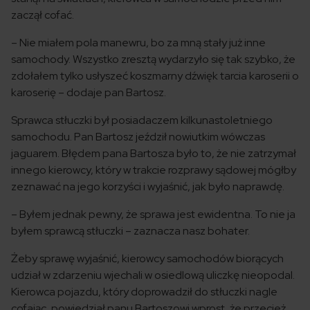
zaczął cofać.
– Nie miałem pola manewru, bo za mną stały już inne
samochody. Wszystko zresztą wydarzyło się tak szybko, że
zdołałem tylko usłyszeć koszmarny dźwięk tarcia karoserii o
karoserię – dodaje pan Bartosz.
Sprawca stłuczki był posiadaczem kilkunastoletniego
samochodu. Pan Bartosz jeździł nowiutkim wówczas
jaguarem. Błędem pana Bartosza było to, że nie zatrzymał
innego kierowcy, który w trakcie rozprawy sądowej mógłby
zeznawać na jego korzyści i wyjaśnić, jak było naprawdę.
– Byłem jednak pewny, że sprawa jest ewidentna. To nie ja
byłem sprawcą stłuczki – zaznacza nasz bohater.
Żeby sprawę wyjaśnić, kierowcy samochodów biorących
udział w zdarzeniu wjechali w osiedlową uliczkę nieopodal.
Kierowca pojazdu, który doprowadził do stłuczki nagle
cofając, powiedział panu Bartoszowi wprost, że przecież