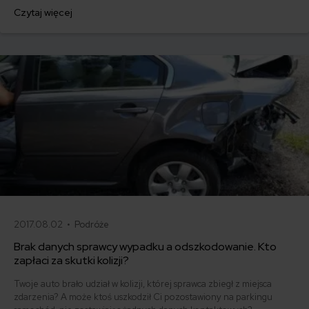
przyznają się niechętnie. Do tej pory, winy takiego stanu rzeczy
Czytaj więcej
mogliśmy upatrywać przede wszystkim w lukach w systemach, które
właśnie zostały zapełnione. UFG uruchomiło platformę do
identyfikowania przestępczości ubezpieczeniowej.
2017.08.02 •
Podróże
Brak danych sprawcy wypadku a odszkodowanie. Kto
zapłaci za skutki kolizji?
Twoje auto brało udział w kolizji, której sprawca zbiegł z miejsca
zdarzenia? A może ktoś uszkodził Ci pozostawiony na parkingu