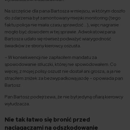
Na szczęście dla pana Bartosza w miejscu, w którym doszło
do zdarzenia był zamontowany miejski monitoring (tego
faktu policja nie miała czasu sprawdzić….), więc nagranie
mogło być dowodem w tej sprawie. Adwokatowi pana
Bartosza udało się również podważyć wiarygodność
świadków ze strony kierowcy oszusta.
– W konsekwencji nie zapłaciłem mandatu za
spowodowanie stłuczki, której nie spowodowałem. Co
więcej, z mojej polisy oszust nie dostał ani grosza, a ja nie
straciłem zniżek za bezwypadkową jazdę – opowiada pan
Bartosz.
Pan Bartosz podejrzewa, że nie był jedyną ofiarą kierowcy
wyłudzacza.
Nie tak łatwo się bronić przed
naciągaczami na odszkodowanie