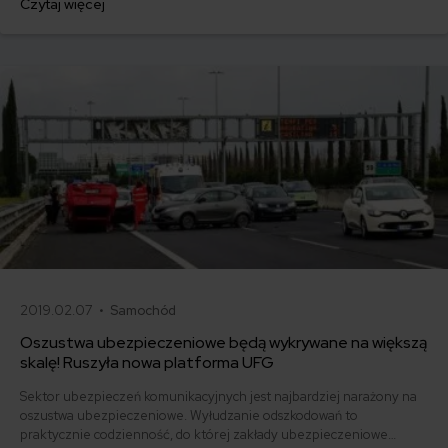
Czytaj więcej
z AB Port - Ubezpieczenia. Żebyśmy mieli całkowitą jasność - dwa
odszkodowania za jedną szkodę Ci się nie należą.
2019.02.07 •
Samochód
Oszustwa ubezpieczeniowe będą wykrywane na większą
skalę! Ruszyła nowa platforma UFG
Sektor ubezpieczeń komunikacyjnych jest najbardziej narażony na
oszustwa ubezpieczeniowe. Wyłudzanie odszkodowań to
praktycznie codzienność, do której zakłady ubezpieczeniowe