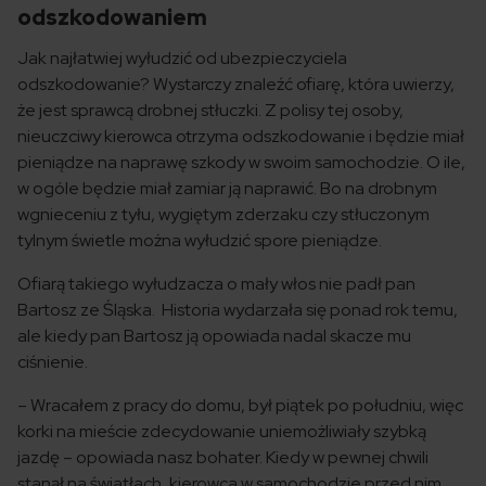
odszkodowaniem
Jak najłatwiej wyłudzić od ubezpieczyciela
odszkodowanie? Wystarczy znaleźć ofiarę, która uwierzy,
że jest sprawcą drobnej stłuczki. Z polisy tej osoby,
nieuczciwy kierowca otrzyma odszkodowanie i będzie miał
pieniądze na naprawę szkody w swoim samochodzie. O ile,
w ogóle będzie miał zamiar ją naprawić. Bo na drobnym
wgnieceniu z tyłu, wygiętym zderzaku czy stłuczonym
tylnym świetle można wyłudzić spore pieniądze.
Ofiarą takiego wyłudzacza o mały włos nie padł pan
Bartosz ze Śląska. Historia wydarzała się ponad rok temu,
ale kiedy pan Bartosz ją opowiada nadal skacze mu
ciśnienie.
– Wracałem z pracy do domu, był piątek po południu, więc
korki na mieście zdecydowanie uniemożliwiały szybką
jazdę – opowiada nasz bohater. Kiedy w pewnej chwili
stanął na światłach, kierowca w samochodzie przed nim