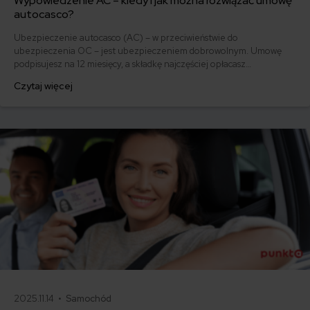
Wypowiedzenie AC – kiedy i jak można rozwiązać umowę
autocasco?
Ubezpieczenie autocasco (AC) – w przeciwieństwie do
ubezpieczenia OC – jest ubezpieczeniem dobrowolnym. Umowę
podpisujesz na 12 miesięcy, a składkę najczęściej opłacasz
jednorazowo. Co w przypadku, gdy udało Ci się znaleźć lepszą
Czytaj więcej
ofertę lub zdecydowałeś się sprzedać samochód w trakcie trwania
umowy? Sprawdź, w jakich sytuacjach ubezpieczenie AC wygasa
samo, a kiedy można odstąpić od umowy.
2025.11.14 •
Samochód