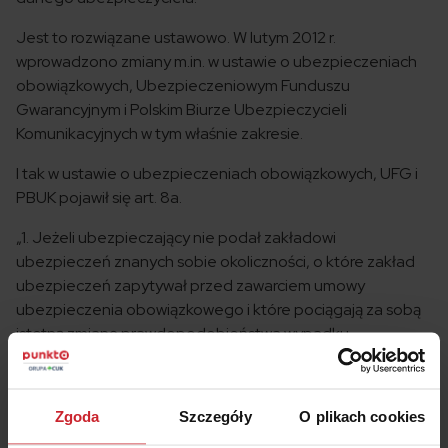
Jest to rozwiązane ustawowo. W lutym 2012 r.
wprowadzono zmiany m.in. w ustawie o ubezpieczeniach
obowiązkowych, Ubezpieczeniowym Funduszu
Gwarancyjnym i Polskim Biurze Ubezpieczycieli
Komunikacyjnych w tym właśnie zakresie.
I tak w ustawie o ubezpieczeniach obowiązkowych, UFG i
PBUK pojawił się art. 8a.
„1. Jeżeli ubezpieczający nie podał zakładowi
ubezpieczeń znanych sobie okoliczności, o które zakład
ubezpieczeń zapytywał przed zawarciem umowy
ubezpieczenia obowiązkowego i które pociągają za sobą
istotną zmianę prawdopodobieństwa wypadku
ubezpieczeniowego,
zakład ubezpieczeń ma prawo
żądać odpowiedniej zmiany wysokości składki
ubezpieczeniowej z uwzględnieniem zwiększenia
Zgoda
Szczegóły
O plikach cookies
prawdopodobieństwa wypadku ubezpieczeniowego