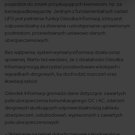
pojazdów do zniżek przysługujących kierowcom, np. za
bezwypadkową jazdę. Jednym z fundamentalnych zadań
UFG jest pełnienie funkcji Ośrodka Informacji, który jest
odpowiedzialny za zbieranie i udostępnianie uprawnionym
podmiotom, przewidzianych ustawowo danych
ubezpieczeniowych.
Bez wątpienia, system wymiany informacji działa coraz
sprawniej. Warto też wiedzieć, że z działalności Ośrodka
Informacji mogą skorzystać poszkodowani w kolizjach i
wypadkach drogowych, by dochodzić roszczeń oraz
likwidacji szkód.
Ośrodek Informacji gromadzi dane dotyczące: zawartych
polis ubezpieczenia komunikacyjnego OC i AC, zdarzeń
drogowych skutkujących odpowiedzialnością zakładu
ubezpieczeń, odszkodowań, wypłaconych z zawartych
polis ubezpieczeniowych.
– Skłamanie na temat dotychczasowej szkodowości w