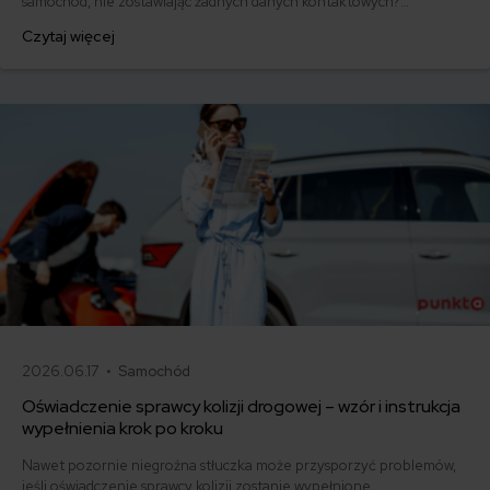
samochód, nie zostawiając żadnych danych kontaktowych?
Podpowiadamy co zrobić, gdy sprawca wypadku jest nieznany.
Czytaj więcej
Sprawdź, czy należy Ci się odszkodowanie i jak je uzyskać.
2026.06.17 •
Samochód
Oświadczenie sprawcy kolizji drogowej – wzór i instrukcja
wypełnienia krok po kroku
Nawet pozornie niegroźna stłuczka może przysporzyć problemów,
jeśli oświadczenie sprawcy kolizji zostanie wypełnione