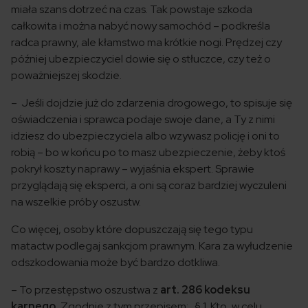
miała szans dotrzeć na czas. Tak powstaje szkoda
całkowita i można nabyć nowy samochód – podkreśla
radca prawny, ale kłamstwo ma krótkie nogi. Prędzej czy
później ubezpieczyciel dowie się o stłuczce, czy też o
poważniejszej skodzie.
– Jeśli dojdzie już do zdarzenia drogowego, to spisuje się
oświadczenia i sprawca podaje swoje dane, a Ty z nimi
idziesz do ubezpieczyciela albo wzywasz policję i oni to
robią – bo w końcu po to masz ubezpieczenie, żeby ktoś
pokrył koszty naprawy – wyjaśnia ekspert. Sprawie
przyglądają się eksperci, a oni są coraz bardziej wyczuleni
na wszelkie próby oszustw.
Co więcej, osoby które dopuszczają się tego typu
matactw podlegaj sankcjom prawnym. Kara za wyłudzenie
odszkodowania może być bardzo dotkliwa.
– To przestępstwo oszustwa z
art. 286 kodeksu
karnego.
Zgodnie z tym przepisem: „§ 1. Kto, w celu