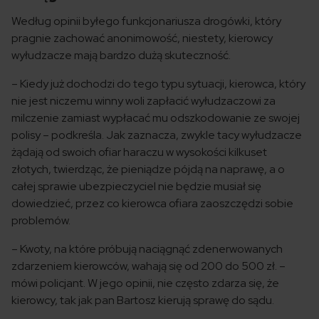
Według opinii byłego funkcjonariusza drogówki, który
pragnie zachować anonimowość, niestety, kierowcy
wyłudzacze mają bardzo dużą skuteczność.
– Kiedy już dochodzi do tego typu sytuacji, kierowca, który
nie jest niczemu winny woli zapłacić wyłudzaczowi za
milczenie zamiast wypłacać mu odszkodowanie ze swojej
polisy – podkreśla. Jak zaznacza, zwykle tacy wyłudzacze
żądają od swoich ofiar haraczu w wysokości kilkuset
złotych, twierdząc, że pieniądze pójdą na naprawę, a o
całej sprawie ubezpieczyciel nie będzie musiał się
dowiedzieć, przez co kierowca ofiara zaoszczędzi sobie
problemów.
– Kwoty, na które próbują naciągnąć zdenerwowanych
zdarzeniem kierowców, wahają się od 200 do 500 zł. –
mówi policjant. W jego opinii, nie często zdarza się, że
kierowcy, tak jak pan Bartosz kierują sprawę do sądu.