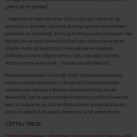
„jakoś się dogadają”.
– Najpierw chciał ode mnie 500 zł do ręki i obiecał, że
wówczas o sprawie zapomni. Kategorycznie odmówiłem
płacenia za cokolwiek, bo to ja byłem poszkodowanym. Na
szczęście na moim samochodzie były widoczne jedynie
otarcia. Auto sprawcy było zdecydowanie bardziej
pokiereszowane. Wgniecenie z tyłu, pęknięte światło
stopu i porysowany bok – zaznacza pan Bartosz.
Ponieważ panowie nie mogli dojść do porozumienia na
miejscu zjawiła się policja z drogówki. Funkcjonariusze
niestety nie dali wiary słowom pana Bartosza, bo jak
stwierdzili, był za samochodem bardziej poszkodowanym,
więc to logiczne, że to pan Bartosz jest sprawcą stłuczki i
że to on wjechał drugiemu kierowcy w tył samochodu.
CZYTAJ TAKŻE
Odszkodowanie z ubezpieczenia turystycznego – jak