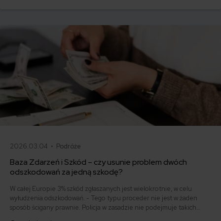
Podpowiadamy, jak nie dać się im nabrać.
2026.03.04 •
Podróże
Baza Zdarzeń i Szkód – czy usunie problem dwóch
odszkodowań za jedną szkodę?
W całej Europie 3% szkód zgłaszanych jest wielokrotnie, w celu
wyłudzenia odszkodowań. - Tego typu proceder nie jest w żaden
sposób ścigany prawnie. Policja w zasadzie nie podejmuje takich
spraw. To ośmiela potencjalnych wyłudzaczy - mówi Bartosz Salwiński