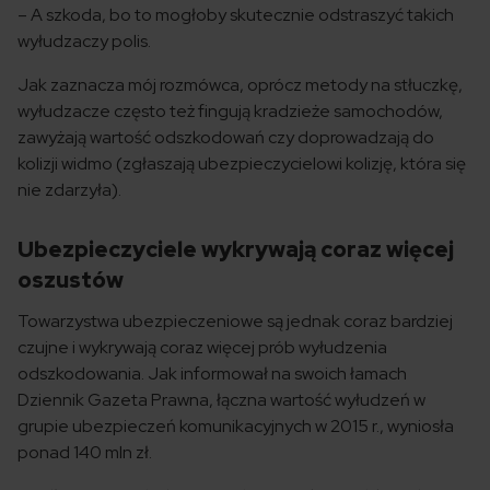
– A szkoda, bo to mogłoby skutecznie odstraszyć takich
wyłudzaczy polis.
Jak zaznacza mój rozmówca, oprócz metody na stłuczkę,
wyłudzacze często też fingują kradzieże samochodów,
zawyżają wartość odszkodowań czy doprowadzają do
kolizji widmo (zgłaszają ubezpieczycielowi kolizję, która się
nie zdarzyła).
Ubezpieczyciele wykrywają coraz więcej
oszustów
Towarzystwa ubezpieczeniowe są jednak coraz bardziej
czujne i wykrywają coraz więcej prób wyłudzenia
odszkodowania. Jak informował na swoich łamach
Dziennik Gazeta Prawna, łączna wartość wyłudzeń w
grupie ubezpieczeń komunikacyjnych w 2015 r., wyniosła
ponad 140 mln zł.