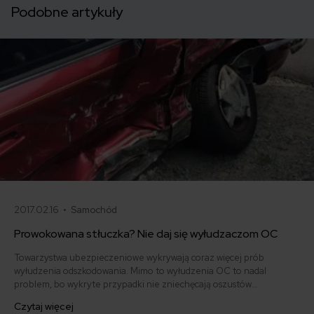
Podobne artykuły
2017.02.16 •
Samochód
Prowokowana stłuczka? Nie daj się wyłudzaczom OC
Towarzystwa ubezpieczeniowe wykrywają coraz więcej prób
wyłudzenia odszkodowania. Mimo to wyłudzenia OC to nadal
problem, bo wykryte przypadki nie zniechęcają oszustów
prowokujących stłuczki - potwierdza Maciej Samcik, dziennikarz od
Czytaj więcej
lat zajmujący się rynkiem ubezpieczeniowym i finansowym.