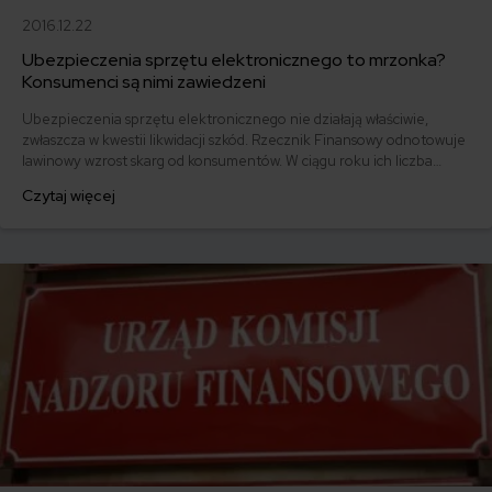
2016.12.22
Ubezpieczenia sprzętu elektronicznego to mrzonka?
Konsumenci są nimi zawiedzeni
Ubezpieczenia sprzętu elektronicznego nie działają właściwie,
zwłaszcza w kwestii likwidacji szkód. Rzecznik Finansowy odnotowuje
lawinowy wzrost skarg od konsumentów. W ciągu roku ich liczba
zwiększa się nawet o 100 proc. Czy kupując sprzęt RTV lub AGD
Czytaj więcej
warto zatem dopłacić do ubezpieczenia?