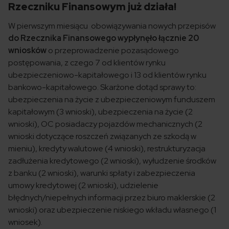
Rzeczniku Finansowym już działa!
W pierwszym miesiącu obowiązywania nowych przepisów
do Rzecznika Finansowego wypłynęło łącznie 20
wniosków
o przeprowadzenie pozasądowego
postępowania, z czego 7 od klientów rynku
ubezpieczeniowo-kapitałowego i 13 od klientów rynku
bankowo-kapitałowego. Skarżone dotąd sprawy to:
ubezpieczenia na życie z ubezpieczeniowym funduszem
kapitałowym (3 wnioski), ubezpieczenia na życie (2
wnioski), OC posiadaczy pojazdów mechanicznych (2
wnioski dotyczące roszczeń związanych ze szkodą w
mieniu), kredyty walutowe (4 wnioski), restrukturyzacja
zadłużenia kredytowego (2 wnioski), wyłudzenie środków
z banku (2 wnioski), warunki spłaty i zabezpieczenia
umowy kredytowej (2 wnioski), udzielenie
błędnych/niepełnych informacji przez biuro maklerskie (2
wnioski) oraz ubezpieczenie niskiego wkładu własnego (1
wniosek).