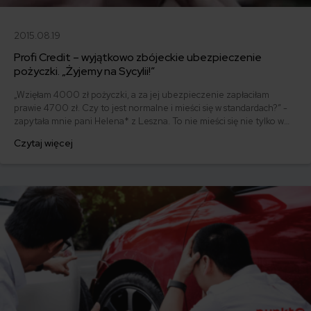
2015.08.19
Profi Credit – wyjątkowo zbójeckie ubezpieczenie
pożyczki. „Żyjemy na Sycylii!”
„Wzięłam 4000 zł pożyczki, a za jej ubezpieczenie zapłaciłam
prawie 4700 zł. Czy to jest normalne i mieści się w standardach?” -
zapytała mnie pani Helena* z Leszna. To nie mieści się nie tylko w
żadnych standardach, ale nawet w głowie. Dziś opisuję, jak firma
Czytaj więcej
pożyczkowa Profi Credit doi swoich klientów za pomocą
ubezpieczenia.