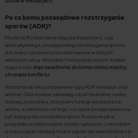
udział w mediacjach.
Po co komu pozasądowe rozstrzyganie
sporów (ADR)?
Model ADR (Alternative Dispute Resolution), czyli
alternatywnego, pozasądowego rozstrzygania sporów
jest znany i stosowany na całym świecie w różnych
sektorach usług. Wszystkie formy polubownych działań
mają na celu
doprowadzenie do kompromisu między
stronami konfliktu
.
Rozróżnia się dwa podstawowe typy ADR: mediacje oraz
arbitraż. Oba modele zakładają udział neutralnej osoby
trzeciej, pośrednika, który pełni funkcję mediatora lub
arbitra, w zależności od tego, czy wynik postępowania ma
być wiążący dla uczestników sporu. Podobnie jak w
przypadku podejmowania działań sądowych, z wnioskiem
o rozpoczęcie mediacji można zgłosić się samodzielnie lub