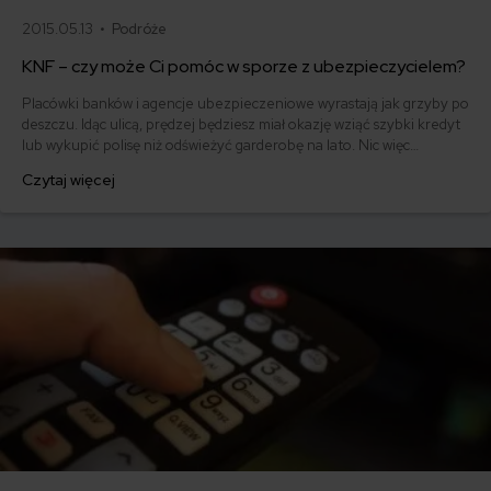
2015.05.13 •
Podróże
KNF – czy może Ci pomóc w sporze z ubezpieczycielem?
Placówki banków i agencje ubezpieczeniowe wyrastają jak grzyby po
deszczu. Idąc ulicą, prędzej będziesz miał okazję wziąć szybki kredyt
lub wykupić polisę niż odświeżyć garderobę na lato. Nic więc
dziwnego, że nad skomplikowanym, ale powszechnie dostępnym
Czytaj więcej
rynkiem finansowym musi być nadzór. W Polsce tę rolę pełni KNF.
Czy ta instytucja może Ci jakoś pomóc w razie problemów z
ubezpieczycielem?