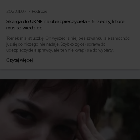
2023.11.07 •
Podróże
Skarga do UKNF na ubezpieczyciela – 5 rzeczy, które
musisz wiedzieć
Tomek miał stłuczkę. On wyszedł z niej bez szwanku, ale samochód
już się do niczego nie nadaje. Szybko zgłosił sprawę do
ubezpieczyciela sprawcy, ale ten nie kwapił się do wypłaty
odszkodowania. Zwlekał do ostatniego możliwego terminu, a później
Czytaj więcej
odmówił świadczenia, podając przy tym absurdalne argumenty. Nie
tylko zaniżył wartość szkody, ale również zbagatelizował niezależną
wycenę warsztatu samochodowego.