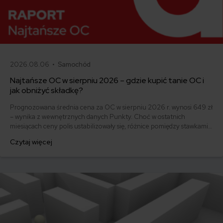
2026.08.06 •
Samochód
Najtańsze OC w sierpniu 2026 – gdzie kupić tanie OC i
jak obniżyć składkę?
Prognozowana średnia cena za OC w sierpniu 2026 r. wynosi 649 zł
– wynika z wewnętrznych danych Punkty. Choć w ostatnich
miesiącach ceny polis ustabilizowały się, różnice pomiędzy stawkami
za ubezpieczenie są ogromne. Jedni płacą zaledwie nieco ponad
Czytaj więcej
500 zł, inni – powyżej 1500 zł. Gdzie znaleźć najtańsze OC w Polsce
i jak obniżyć koszty ubezpieczenia samochodu? Odpowiadamy na
podstawie najnowszych danych z rynku.