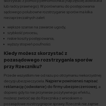
skorzystać z pomocy pełnomocnika (najczęściej adwokata
lub radcy prawnego). W porównaniu do postępowania
sądowego polubowne rozstrzyganie sporów ma kilka
niezaprzeczalnych zalet:
większe szanse na zawarcie ugody,
szybkość procesu,
niskie koszty postępowania,
wyższy stopień poufności.
Kiedy możesz skorzystać z
pozasądowego rozstrzygania sporów
przy Rzeczniku?
Przede wszystkim nie od razu po otrzymaniu niekorzystnej
decyzji ubezpieczyciela.
Najpierw powinieneś napisać
reklamację (odwołanie) do firmy ubezpieczeniowej
, a
dopiero gdy to nie przyniesie pozytywnego efektu,
możesz zwrócić się do Rzecznika z wnioskiem o
pozasądowe rozstrzygnięcie sprawy. Rzecznik nie zajmie