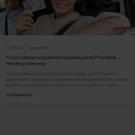
2025.11.14 •
Samochód
Co po zdanym egzaminie na prawo jazdy? Poradnik
młodego kierowcy
Właśnie zdałeś praktyczny egzamin na prawo jazdy? Świetnie!
Zanim jednak wsiądziesz za kierownicą własnego samochodu, musisz
dopełnić jeszcze kilka formalności. Co trzeba zrobić po zdaniu
egzaminu na prawo jazdy? Poznaj praktyczne wskazówki, dzięki
Czytaj więcej
którym szybko załatwisz sprawy urzędowe i będziesz mógł prowadzić
swoje auto.