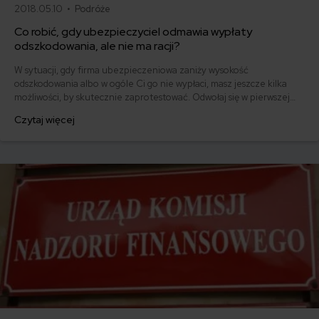
2018.05.10 •
Podróże
Co robić, gdy ubezpieczyciel odmawia wypłaty
odszkodowania, ale nie ma racji?
W sytuacji, gdy firma ubezpieczeniowa zaniży wysokość
odszkodowania albo w ogóle Ci go nie wypłaci, masz jeszcze kilka
możliwości, by skutecznie zaprotestować. Odwołaj się w pierwszej
kolejności do ubezpieczyciela. Jeśli to nic nie da, możesz skorzystać
Czytaj więcej
z pomocy Rzecznika Finansowego. W ostateczności, wystąpisz do
sądu. Warto walczyć o swoje, wiele takich spraw kończy się sukcesem!