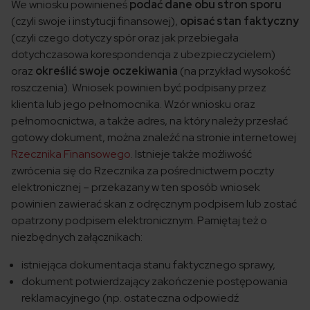
We wniosku powinieneś
podać dane obu stron sporu
(czyli swoje i instytucji finansowej),
opisać stan faktyczny
(czyli czego dotyczy spór oraz jak przebiegała
dotychczasowa korespondencja z ubezpieczycielem)
oraz
określić swoje oczekiwani
a
(na przykład wysokość
roszczenia). Wniosek powinien być podpisany przez
klienta lub jego pełnomocnika. Wzór wniosku oraz
pełnomocnictwa, a także adres, na który należy przesłać
gotowy dokument, można znaleźć na stronie internetowej
Rzecznika Finansowego
. Istnieje także możliwość
zwrócenia się do Rzecznika za pośrednictwem poczty
elektronicznej – przekazany w ten sposób wniosek
powinien zawierać skan z odręcznym podpisem lub zostać
opatrzony podpisem elektronicznym. Pamiętaj też o
niezbędnych załącznikach:
istniejąca dokumentacja stanu faktycznego sprawy,
dokument potwierdzający zakończenie postępowania
reklamacyjnego (np. ostateczna odpowiedź