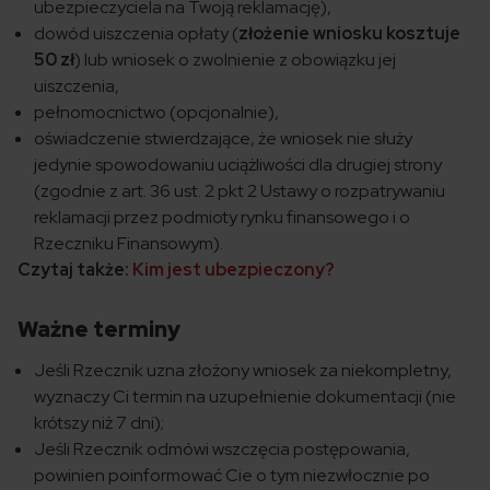
ubezpieczyciela na Twoją reklamację),
dowód uiszczenia opłaty (
złożenie wniosku kosztuje
50 zł
) lub wniosek o zwolnienie z obowiązku jej
uiszczenia,
pełnomocnictwo (opcjonalnie),
oświadczenie stwierdzające, że wniosek nie służy
jedynie spowodowaniu uciążliwości dla drugiej strony
(zgodnie z art. 36 ust. 2 pkt 2 Ustawy o rozpatrywaniu
reklamacji przez podmioty rynku finansowego i o
Rzeczniku Finansowym).
Czytaj także:
Kim jest ubezpieczony?
Ważne terminy
Jeśli Rzecznik uzna złożony wniosek za niekompletny,
wyznaczy Ci termin na uzupełnienie dokumentacji (nie
krótszy niż 7 dni);
Jeśli Rzecznik odmówi wszczęcia postępowania,
powinien poinformować Cie o tym niezwłocznie po