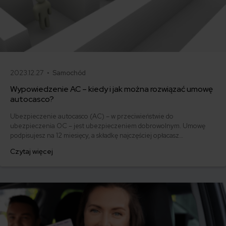
2023.12.27 •
Samochód
Wypowiedzenie AC – kiedy i jak można rozwiązać umowę
autocasco?
Ubezpieczenie autocasco (AC) – w przeciwieństwie do
ubezpieczenia OC – jest ubezpieczeniem dobrowolnym. Umowę
podpisujesz na 12 miesięcy, a składkę najczęściej opłacasz
jednorazowo. Co w przypadku, gdy udało Ci się znaleźć lepszą
Czytaj więcej
ofertę lub zdecydowałeś się sprzedać samochód w trakcie trwania
umowy? Sprawdź, w jakich sytuacjach ubezpieczenie AC wygasa
samo, a kiedy można odstąpić od umowy.