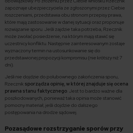
obowiązkowy. Po złożeniu przez Ciebie wniosku Rzecznik
zapoznaje ubezpieczyciela ze zgłoszonymi przez Ciebie
roszczeniami, przedstawia obu stronom przepisy prawa,
które mają zastosowanie w danej sytuacji oraz proponuje
rozwiązanie sporu. Jeśli zajdzie taka potrzeba, Rzecznik
może zwołać posiedzenie, na którym mają stawić się
uczestnicy konfliktu. Następnie zainteresowanym zostaje
wyznaczony termin na ustosunkowanie się do
przedstawionej propozycji kompromisu (nie krótszy niż 7
dni).
Jeśli nie dojdzie do polubownego zakończenia sporu,
Rzecznik
sporządza opinię, w której znajduje się ocena
prawna stanu faktycznego
. Jest to bardzo ważne dla
poszkodowanych, ponieważ taka opinia może stanowić
pomocny materiał, jeśli dojdzie do dalszego
postępowania na drodze sądowej.
Pozasądowe rozstrzyganie sporów przy