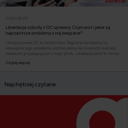
2024.08.29
Likwidacja szkody z OC sprawcy. Czym jest i jakie są
najczęstsze problemy z nią związane?
Ubezpieczenie OC to temat rzeka. Najpierw narzekamy na
obowiązek jego posiadania, później żalimy się na sposób realizacji
świadczeń przysługujących z tego tytułu. Likwidacja szkód to temat,
który sprawia wielu z nas ciągle problemy. Sprawdź, co musisz
Czytaj więcej
wiedzieć i jakie najczęściej problemy sprawia cały proces.
Najchętniej czytane