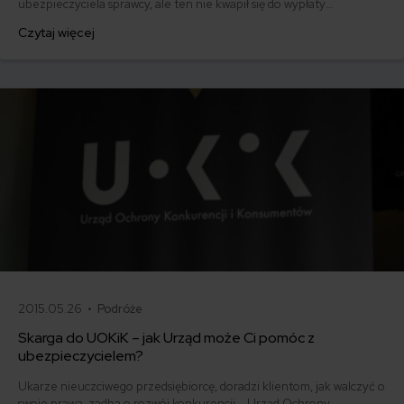
ubezpieczyciela sprawcy, ale ten nie kwapił się do wypłaty
odszkodowania. Zwlekał do ostatniego możliwego terminu, a później
Czytaj więcej
odmówił świadczenia, podając przy tym absurdalne argumenty. Nie
tylko zaniżył wartość szkody, ale również zbagatelizował niezależną
wycenę warsztatu samochodowego.
2015.05.26 •
Podróże
Skarga do UOKiK – jak Urząd może Ci pomóc z
ubezpieczycielem?
Ukarze nieuczciwego przedsiębiorcę, doradzi klientom, jak walczyć o
swoje prawa, zadba o rozwój konkurencji – Urząd Ochrony