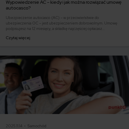
Wypowiedzenie AC – kiedy i jak można rozwiązać umowę
autocasco?
Ubezpieczenie autocasco (AC) – w przeciwieństwie do
ubezpieczenia OC – jest ubezpieczeniem dobrowolnym. Umowę
podpisujesz na 12 miesięcy, a składkę najczęściej opłacasz
jednorazowo. Co w przypadku, gdy udało Ci się znaleźć lepszą
Czytaj więcej
ofertę lub zdecydowałeś się sprzedać samochód w trakcie trwania
umowy? Sprawdź, w jakich sytuacjach ubezpieczenie AC wygasa
samo, a kiedy można odstąpić od umowy.
2025.11.14 •
Samochód