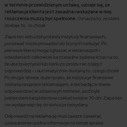
w terminie przewidzianym ustawą, uznaje się, że
reklamacja klienta jest zasadna i wskazane w niej
roszczenia muszą być spełnione.
Oznacza to, że klient
dostaje to, co chciał.
Zapis ten wzbudził protesty instytucji finansowych,
ponieważ może prowadzić do licznych nadużyć. Po
pierwsze klienci mogą zgłaszać w reklamacjach i
odwołaniach całkowicie bezzasadne żądania licząc na to,
że ubezpieczyciel lub bank po prostu nie zdąży z
odpowiedzią – i automatycznie dostaną to, czego chcieli.
Po drugie istnieje duże ryzyko, że instytucje finansowe
zostaną zasypane reklamacjami, a nie będąc w stanie
odpowiedzieć w ustawowym terminie, pod byle
pretekstem każą klientowi czekać kolejne 30 dni. Zapis ten
nie wydaje więc się do końca przemyślany.
Odpowiedź na reklamację musi zawsze zawierać
uzasadnienie i pełne informacje na temat sprawy