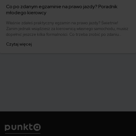
Co po zdanym egzaminie na prawo jazdy? Poradnik
młodego kierowcy
Właśnie zdałeś praktyczny egzamin na prawo jazdy? Świetnie!
Zanim jednak wsiądziesz za kierownicą własnego samochodu, musisz
dopełnić jeszcze kilka formalności. Co trzeba zrobić po zdaniu
egzaminu na prawo jazdy? Poznaj praktyczne wskazówki, dzięki
Czytaj więcej
którym szybko załatwisz sprawy urzędowe i będziesz mógł prowadzić
swoje auto.