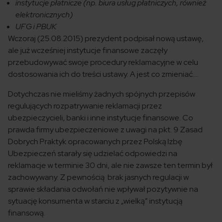
instytucje płatnicze (np. biura usług płatniczych, również
elektronicznych)
UFG i PBUK
Wczoraj (25.08.2015) prezydent podpisał nową ustawę,
ale już wcześniej instytucje finansowe zaczęły
przebudowywać swoje procedury reklamacyjne w celu
dostosowania ich do treści ustawy. A jest co zmieniać….
Dotychczas nie mieliśmy żadnych spójnych przepisów
regulujących rozpatrywanie reklamacji przez
ubezpieczycieli, banki i inne instytucje finansowe. Co
prawda firmy ubezpieczeniowe z uwagi na pkt. 9 Zasad
Dobrych Praktyk opracowanych przez Polską Izbę
Ubezpieczeń starały się udzielać odpowiedzi na
reklamacje w terminie 30 dni, ale nie zawsze ten termin był
zachowywany.
Z pewnością brak jasnych regulacji w
sprawie składania odwołań nie wpływał pozytywnie na
sytuację konsumenta w starciu z „wielką” instytucją
finansową.