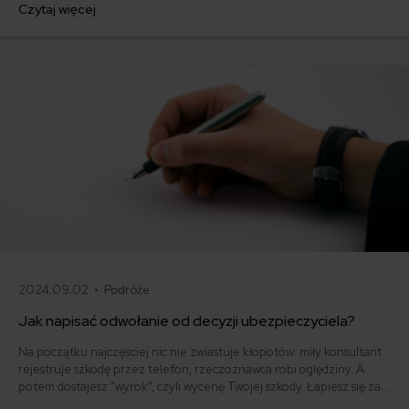
Czytaj więcej
z pomocy Rzecznika Finansowego. W ostateczności, wystąpisz do
sądu. Warto walczyć o swoje, wiele takich spraw kończy się sukcesem!
2024.09.02 •
Podróże
Jak napisać odwołanie od decyzji ubezpieczyciela?
Na początku najczęściej nic nie zwiastuje kłopotów: miły konsultant
rejestruje szkodę przez telefon, rzeczoznawca robi oględziny. A
potem dostajesz “wyrok”, czyli wycenę Twojej szkody. Łapiesz się za
głowę a niecenzuralne słowa cisną Ci się na usta. Nie panikuj, napisz