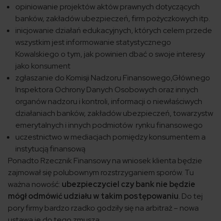
opiniowanie projektów aktów prawnych dotyczących
banków, zakładów ubezpieczeń, firm pożyczkowych itp.
inicjowanie działań edukacyjnych, których celem przede
wszystkim jest informowanie statystycznego
Kowalskiego o tym, jak powinien dbać o swoje interesy
jako konsument
zgłaszanie do Komisji Nadzoru Finansowego,Głównego
Inspektora Ochrony Danych Osobowych oraz innych
organów nadzoru i kontroli, informacji o niewłaściwych
działaniach banków, zakładów ubezpieczeń, towarzystw
emerytalnych i innych podmiotów rynku finansowego
uczestnictwo w mediacjach pomiędzy konsumentem a
instytucją finansową
Ponadto Rzecznik Finansowy na wniosek klienta będzie
zajmował się polubownym rozstrzyganiem sporów. Tu
ważna nowość:
ubezpieczyciel czy bank nie będzie
mógł odmówić udziału w takim postępowaniu
. Do tej
pory firmy bardzo rzadko godziły się na arbitraż – nowa
ustawa je do tego zmusza.