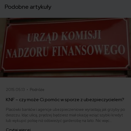
Podobne artykuły
2015.05.13 •
Podróże
KNF – czy może Ci pomóc w sporze z ubezpieczycielem?
Placówki banków i agencje ubezpieczeniowe wyrastają jak grzyby po
deszczu. Idąc ulicą, prędzej będziesz miał okazję wziąć szybki kredyt
lub wykupić polisę niż odświeżyć garderobę na lato. Nic więc
dziwnego, że nad skomplikowanym, ale powszechnie dostępnym
Czytaj więcej