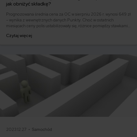
jak obniżyć składkę?
Prognozowana średnia cena za OC w sierpniu 2026 r. wynosi 649 zł
– wynika z wewnętrznych danych Punkty. Choć w ostatnich
miesiącach ceny polis ustabilizowały się, różnice pomiędzy stawkami
za ubezpieczenie są ogromne. Jedni płacą zaledwie nieco ponad
Czytaj więcej
500 zł, inni – powyżej 1500 zł. Gdzie znaleźć najtańsze OC w Polsce
i jak obniżyć koszty ubezpieczenia samochodu? Odpowiadamy na
podstawie najnowszych danych z rynku.
2023.12.27 •
Samochód