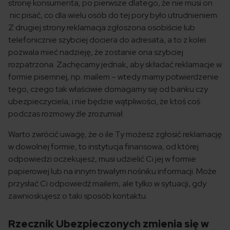
stronę konsumenta, po pierwsze dlatego, że nie musi on
nic pisać, co dla wielu osób do tej pory było utrudnieniem.
Z drugiej strony reklamacja zgłoszona osobiście lub
telefonicznie szybciej dociera do adresata, a to z kolei
pozwala mieć nadzieję, że zostanie ona szybciej
rozpatrzona. Zachęcamy jednak, aby składać reklamacje w
formie pisemnej, np. mailem – wtedy mamy potwierdzenie
tego, czego tak właściwie domagamy się od banku czy
ubezpieczyciela, i nie będzie wątpliwości, że ktoś coś
podczas rozmowy źle zrozumiał.
Warto zwrócić uwagę, że o ile Ty możesz zgłosić reklamację
w dowolnej formie, to instytucja finansowa, od której
odpowiedzi oczekujesz, musi udzielić Ci jej w formie
papierowej lub na innym trwałym nośniku informacji. Może
przysłać Ci odpowiedź mailem, ale tylko w sytuacji, gdy
zawnioskujesz o taki sposób kontaktu.
Rzecznik Ubezpieczonych zmienia się w