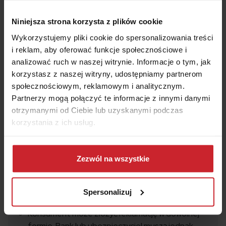
Podsumowanie
Niniejsza strona korzysta z plików cookie
Wykorzystujemy pliki cookie do spersonalizowania treści
Prezydent podpisał ustawę o reklamacjach.
i reklam, aby oferować funkcje społecznościowe i
Nowe przepisy zaczną obowiązywać jesienią.
analizować ruch w naszej witrynie. Informacje o tym, jak
korzystasz z naszej witryny, udostępniamy partnerom
Nowe przepisy dotyczą instytucji finansowych
społecznościowym, reklamowym i analitycznym.
takich jak banki, SKOK-i, zakłady ubezpieczeń,
Partnerzy mogą połączyć te informacje z innymi danymi
firmy pożyczkowe itp.
otrzymanymi od Ciebie lub uzyskanymi podczas
Instytucja finansowa będzie miała 30 dni na
korzystania z ich usług.
rozpatrzenie reklamacji. Jeśli w tym terminie nie
odpowie, reklamację uważa się za zasadną.
Dowiedz się więcej na temat tego, kim jesteśmy, jak
można się z nami skontaktować i w jaki sposób
Zezwól na wszystkie
Reklamacją jest każde zastrzeżenie dotyczące
przetwarzamy dane osobowe w ramach
Polityki
obsługi przez instytucję finansową, np.
prywatności
.
odwołanie od niekorzystnej decyzji
Spersonalizuj
odszkodowawczej.
Konsument może złożyć reklamację w dowolnej
formie. Bank lub ubezpieczyciel muszą jednak