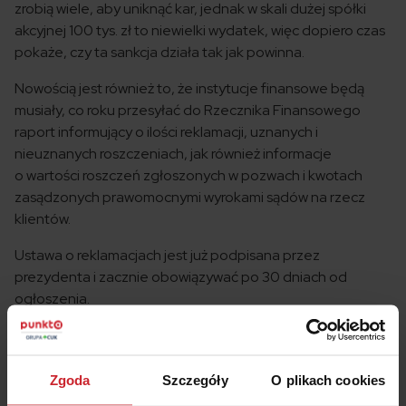
zrobią wiele, aby uniknąć kar, jednak w skali dużej spółki
akcyjnej 100 tys. zł to niewielki wydatek, więc dopiero czas
pokaże, czy ta sankcja działa tak jak powinna.
Nowością jest również to, że instytucje finansowe będą
musiały, co roku przesyłać do Rzecznika Finansowego
raport informujący o ilości reklamacji, uznanych i
nieuznanych roszczeniach, jak również informacje
o wartości roszczeń zgłoszonych w pozwach i kwotach
zasądzonych prawomocnymi wyrokami sądów na rzecz
klientów.
Ustawa o reklamacjach jest już podpisana przez
prezydenta i zacznie obowiązywać po 30 dniach od
ogłoszenia.
Zgoda
Szczegóły
O plikach cookies