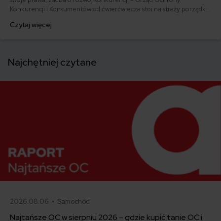
Konkurencji i Konsumentów od ćwierćwiecza stoi na straży porządku
w świecie zdominowanym przez pieniądz. Czy skarga do UOKiK
Czytaj więcej
może Ci pomóc w Twoim indywidualnym sporze z
ubezpieczycielem?
Najchętniej czytane
2026.08.06 •
Samochód
Najtańsze OC w sierpniu 2026 – gdzie kupić tanie OC i