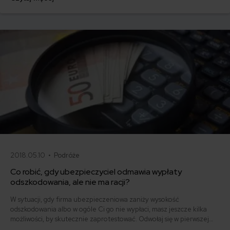
rynkiem finansowym musi być nadzór. W Polsce tę rolę pełni KNF.
Czy ta instytucja może Ci jakoś pomóc w razie problemów z
ubezpieczycielem?
2018.05.10 •
Podróże
Co robić, gdy ubezpieczyciel odmawia wypłaty
odszkodowania, ale nie ma racji?
W sytuacji, gdy firma ubezpieczeniowa zaniży wysokość
odszkodowania albo w ogóle Ci go nie wypłaci, masz jeszcze kilka
możliwości, by skutecznie zaprotestować. Odwołaj się w pierwszej
kolejności do ubezpieczyciela. Jeśli to nic nie da, możesz skorzystać