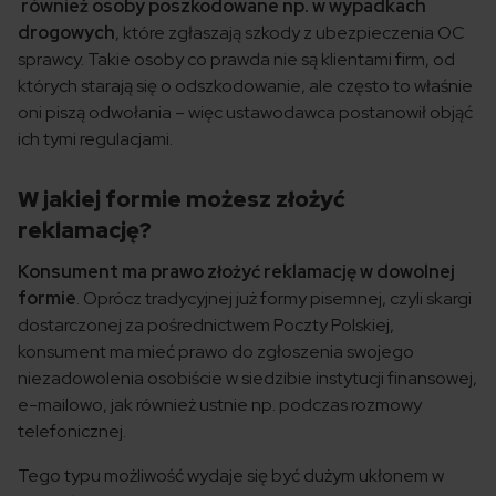
również osoby poszkodowane np. w wypadkach
drogowych
, które zgłaszają szkody z ubezpieczenia OC
sprawcy. Takie osoby co prawda nie są klientami firm, od
których starają się o odszkodowanie, ale często to właśnie
oni piszą odwołania – więc ustawodawca postanowił objąć
ich tymi regulacjami.
W jakiej formie możesz złożyć
reklamację?
Konsument ma prawo złożyć reklamację w dowolnej
formie
. Oprócz tradycyjnej już formy pisemnej, czyli skargi
dostarczonej za pośrednictwem Poczty Polskiej,
konsument ma mieć prawo do zgłoszenia swojego
niezadowolenia osobiście w siedzibie instytucji finansowej,
e-mailowo, jak również ustnie np. podczas rozmowy
telefonicznej.
Tego typu możliwość wydaje się być dużym ukłonem w