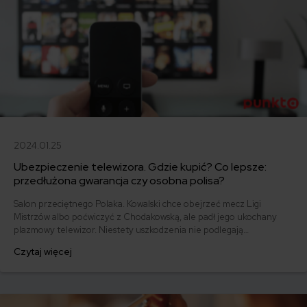
2024.01.25
Ubezpieczenie telewizora. Gdzie kupić? Co lepsze:
przedłużona gwarancja czy osobna polisa?
Salon przeciętnego Polaka. Kowalski chce obejrzeć mecz Ligi
Mistrzów albo poćwiczyć z Chodakowską, ale padł jego ukochany
plazmowy telewizor. Niestety uszkodzenia nie podlegają
standardowej reklamacji. Kiedy gwarancja zawiedzie, przydatne
Czytaj więcej
może okazać się wykupione zawczasu ubezpieczenie telewizora.