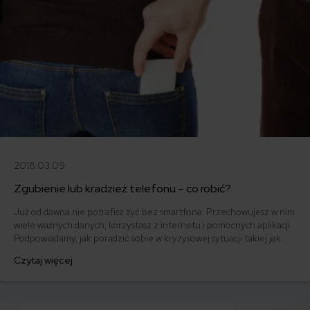
2018.03.09
Zgubienie lub kradzież telefonu – co robić?
Już od dawna nie potrafisz żyć bez smartfona. Przechowujesz w nim
wiele ważnych danych, korzystasz z internetu i pomocnych aplikacji.
Podpowiadamy, jak poradzić sobie w kryzysowej sytuacji takiej jak
zgubienie telefonu lub jego kradzież. Czy można się ubezpieczyć
Czytaj więcej
od tego typu zdarzeń?