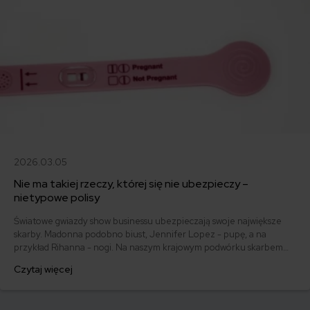
2026.03.05
Nie ma takiej rzeczy, której się nie ubezpieczy –
nietypowe polisy
Światowe gwiazdy show businessu ubezpieczają swoje największe
skarby. Madonna podobno biust, Jennifer Lopez - pupę, a na
przykład Rihanna - nogi. Na naszym krajowym podwórku skarbem
dla zwykłej Kowalskiej może być nowy smartfon albo drogi telewizor.
Czytaj więcej
Czy da się ubezpieczyć telefon na przykład na wypadek, gdyby miał
zamiar spaść ze schodów? Tak.