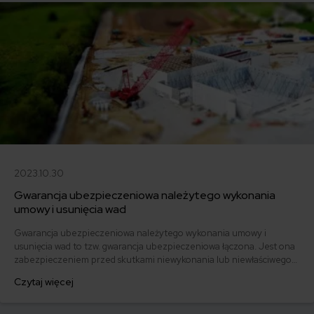
2023.10.30
Gwarancja ubezpieczeniowa należytego wykonania
umowy i usunięcia wad
Gwarancja ubezpieczeniowa należytego wykonania umowy i
usunięcia wad to tzw. gwarancja ubezpieczeniowa łączona. Jest ona
zabezpieczeniem przed skutkami niewykonania lub niewłaściwego
wykonania przez wykonawcę zobowiązań, które wynikają z zawartej
Czytaj więcej
umowy. Gwarancja ta składa się z dwóch części: zabezpieczenia
należytego wykonania umowy oraz zobowiązania polegającego na
usunięciu wad. Co warto o niej wiedzieć?