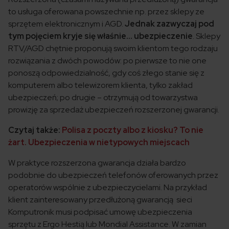
to usługa oferowana powszechnie np. przez sklepy ze
sprzętem elektronicznym i AGD.
Jednak zazwyczaj pod
tym pojęciem kryje się właśnie… ubezpieczenie
. Sklepy
RTV/AGD chętnie proponują swoim klientom tego rodzaju
rozwiązania z dwóch powodów: po pierwsze to nie one
ponoszą odpowiedzialność, gdy coś złego stanie się z
komputerem albo telewizorem klienta, tylko zakład
ubezpieczeń; po drugie – otrzymują od towarzystwa
prowizję za sprzedaż ubezpieczeń rozszerzonej gwarancji.
Czytaj także:
Polisa z poczty albo z kiosku? To nie
żart. Ubezpieczenia w nietypowych miejscach
W praktyce rozszerzona gwarancja działa bardzo
podobnie do ubezpieczeń telefonów oferowanych przez
operatorów wspólnie z ubezpieczycielami. Na przykład
klient zainteresowany przedłużoną gwarancją sieci
Komputronik musi podpisać umowę ubezpieczenia
sprzętu z Ergo Hestią lub Mondial Assistance. W zamian