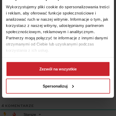
Wykorzystujemy pliki cookie do spersonalizowania treści
i reklam, aby oferować funkcje społecznościowe i
analizować ruch w naszej witrynie. Informacje o tym, jak
#telefon
korzystasz z naszej witryny, udostępniamy partnerom
społecznościowym, reklamowym i analitycznym.
Partnerzy mogą połączyć te informacje z innymi danymi
otrzymanymi od Ciebie lub uzyskanymi podczas
korzystania z ich usług.
Dowiedz się więcej na temat tego, kim jesteśmy, jak
można się z nami skontaktować i w jaki sposób
Zezwól na wszystkie
przetwarzamy dane osobowe w ramach
Polityki
prywatności
.
Spersonalizuj
4
KOMENTARZE
Starsze