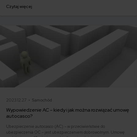
za ubezpieczenie są ogromne. Jedni płacą zaledwie nieco ponad
Czytaj więcej
500 zł, inni – powyżej 1500 zł. Gdzie znaleźć najtańsze OC w Polsce
i jak obniżyć koszty ubezpieczenia samochodu? Odpowiadamy na
podstawie najnowszych danych z rynku.
2023.12.27 •
Samochód
Wypowiedzenie AC – kiedy i jak można rozwiązać umowę
autocasco?
Ubezpieczenie autocasco (AC) – w przeciwieństwie do
ubezpieczenia OC – jest ubezpieczeniem dobrowolnym. Umowę