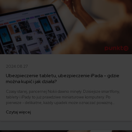
2024.08.27
Ubezpieczenie tabletu, ubezpieczenie iPada – gdzie
można kupić i jak działa?
Czasy starej, pancernej Nokii dawno minęły. Dzisiejsze smartfony,
tablety i iPady to już prawdziwe miniaturowe komputery. Po
pierwsze - delikatne, każdy upadek może oznaczać poważną
naprawę. Po drugie - coraz droższe, w związku z tym narażone na
Czytaj więcej
kradzież. Odpowiadamy na pytanie, gdzie można kupić
ubezpieczenie tabletu i ubezpieczenie iPada.