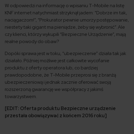
W odpowiedzi na informację o wpisaniu T-Mobile na listę
KNF internet natychmiast strzyknął jadem: “Dobrze im tak,
naciągaczom!”, “Prokurator pewnie umorzy postępowanie,
niestety taki gigant ma pieniądze, żeby się wybronić”. Ale
czy klienci, którzy wykupili “Bezpieczne Urządzenie”, mają
realne powody do obaw?
Dopóki sprawa jest w toku, “ubezpieczenie” działa tak jak
działało. Później możliwe jest całkowite wycofanie
produktu z oferty operatora lub, co bardziej
prawdopodobne, że T-Mobile przeprosi się z branżą
ubezpieczeniową i jednak zacznie oferować swoją
rozszerzoną gwarancję we współpracy z jakimś
towarzystwem.
[EDIT: Oferta produktu Bezpieczne urządzenie
przestała obowiązywać z końcem 2016 roku]