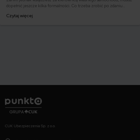
dopełnić jeszcze kilka formalności. Co trzeba zrobić po zdaniu
egzaminu na prawo jazdy? Poznaj praktyczne wskazówki, dzięki
Czytaj więcej
którym szybko załatwisz sprawy urzędowe i będziesz mógł prowadzić
swoje auto.
Punkta
CUK Ubezpieczenia Sp. z o.o.