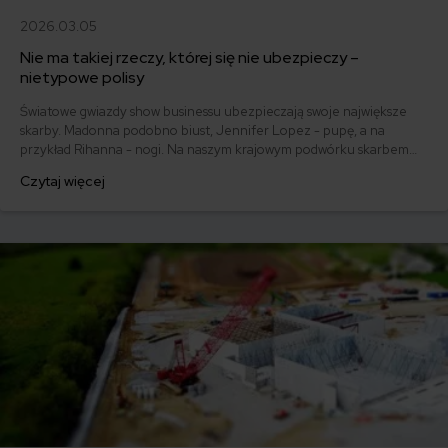
2026.03.05
Nie ma takiej rzeczy, której się nie ubezpieczy –
nietypowe polisy
Światowe gwiazdy show businessu ubezpieczają swoje największe
skarby. Madonna podobno biust, Jennifer Lopez - pupę, a na
przykład Rihanna - nogi. Na naszym krajowym podwórku skarbem
dla zwykłej Kowalskiej może być nowy smartfon albo drogi telewizor.
Czytaj więcej
Czy da się ubezpieczyć telefon na przykład na wypadek, gdyby miał
zamiar spaść ze schodów? Tak.