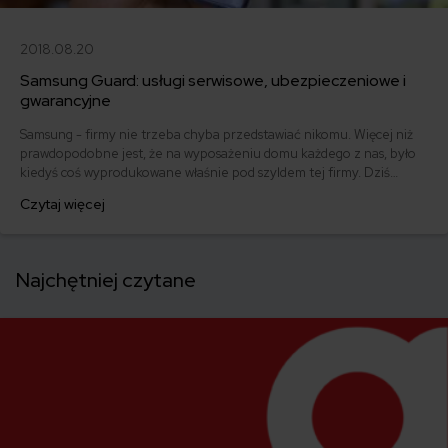
2018.08.20
Samsung Guard: usługi serwisowe, ubezpieczeniowe i
gwarancyjne
Samsung - firmy nie trzeba chyba przedstawiać nikomu. Więcej niż
prawdopodobne jest, że na wyposażeniu domu każdego z nas, było
kiedyś coś wyprodukowane właśnie pod szyldem tej firmy. Dziś
przyjrzymy się jednej z ofert Samsung, a konkretniej Samsung
Czytaj więcej
Guard. Program ten obejmuje usługi serwisowe, ubezpieczeniowe i
gwarancyjne. Na czym dokładniej polega Samsung Guard i do kogo
jest skierowany?
Najchętniej czytane