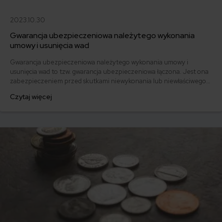
2023.10.30
Gwarancja ubezpieczeniowa należytego wykonania
umowy i usunięcia wad
Gwarancja ubezpieczeniowa należytego wykonania umowy i
usunięcia wad to tzw. gwarancja ubezpieczeniowa łączona. Jest ona
zabezpieczeniem przed skutkami niewykonania lub niewłaściwego
wykonania przez wykonawcę zobowiązań, które wynikają z zawartej
Czytaj więcej
umowy. Gwarancja ta składa się z dwóch części: zabezpieczenia
należytego wykonania umowy oraz zobowiązania polegającego na
usunięciu wad. Co warto o niej wiedzieć?