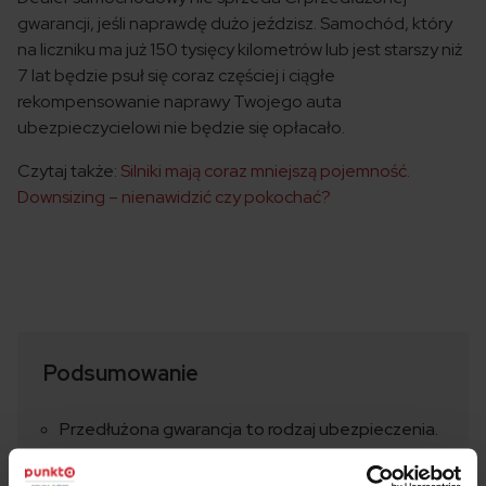
gwarancji, jeśli naprawdę dużo jeździsz. Samochód, który
na liczniku ma już 150 tysięcy kilometrów lub jest starszy niż
7 lat będzie psuł się coraz częściej i ciągłe
rekompensowanie naprawy Twojego auta
ubezpieczycielowi nie będzie się opłacało.
Czytaj także:
Silniki mają coraz mniejszą pojemność.
Downsizing – nienawidzić czy pokochać?
Podsumowanie
Przedłużona gwarancja to rodzaj ubezpieczenia.
Ubezpieczyciel zwraca pieniądze za naprawę