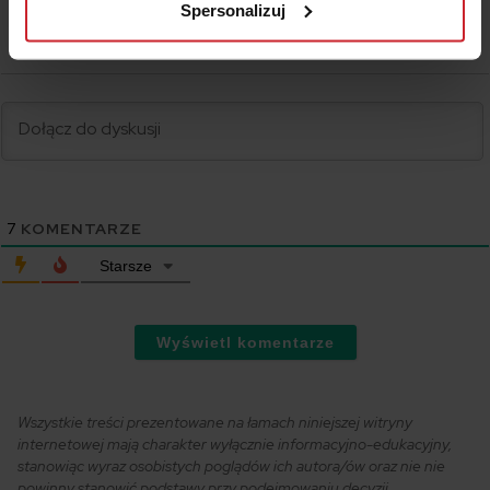
Spersonalizuj
7
KOMENTARZE
Starsze
Wyświetl komentarze
Wszystkie treści prezentowane na łamach niniejszej witryny
internetowej mają charakter wyłącznie informacyjno-edukacyjny,
stanowiąc wyraz osobistych poglądów ich autora/ów oraz nie nie
powinny stanowić podstawy przy podejmowaniu decyzji