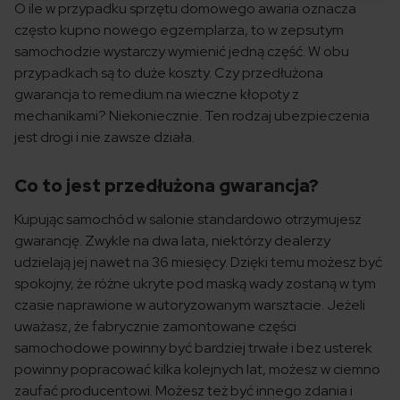
O ile w przypadku sprzętu domowego awaria oznacza
często kupno nowego egzemplarza, to w zepsutym
samochodzie wystarczy wymienić jedną część. W obu
przypadkach są to duże koszty. Czy przedłużona
gwarancja to remedium na wieczne kłopoty z
mechanikami? Niekoniecznie. Ten rodzaj ubezpieczenia
jest drogi i nie zawsze działa.
Co to jest przedłużona gwarancja?
Kupując samochód w salonie standardowo otrzymujesz
gwarancję. Zwykle na dwa lata, niektórzy dealerzy
udzielają jej nawet na 36 miesięcy. Dzięki temu możesz być
spokojny, że różne ukryte pod maską wady zostaną w tym
czasie naprawione w autoryzowanym warsztacie. Jeżeli
uważasz, że fabrycznie zamontowane części
samochodowe powinny być bardziej trwałe i bez usterek
powinny popracować kilka kolejnych lat, możesz w ciemno
zaufać producentowi. Możesz też być innego zdania i