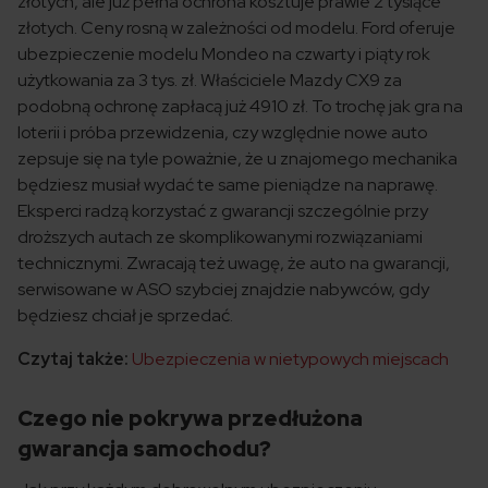
złotych, ale już pełna ochrona kosztuje prawie 2 tysiące
złotych. Ceny rosną w zależności od modelu. Ford oferuje
ubezpieczenie modelu Mondeo na czwarty i piąty rok
użytkowania za 3 tys. zł. Właściciele Mazdy CX9 za
podobną ochronę zapłacą już 4910 zł. To trochę jak gra na
loterii i próba przewidzenia, czy względnie nowe auto
zepsuje się na tyle poważnie, że u znajomego mechanika
będziesz musiał wydać te same pieniądze na naprawę.
Eksperci radzą korzystać z gwarancji szczególnie przy
droższych autach ze skomplikowanymi rozwiązaniami
technicznymi. Zwracają też uwagę, że auto na gwarancji,
serwisowane w ASO szybciej znajdzie nabywców, gdy
będziesz chciał je sprzedać.
Czytaj także:
Ubezpieczenia w nietypowych miejscach
Czego nie pokrywa przedłużona
gwarancja samochodu?