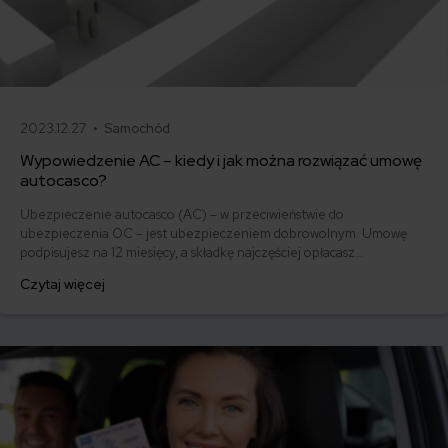
2023.12.27 •
Samochód
Wypowiedzenie AC – kiedy i jak można rozwiązać umowę
autocasco?
Ubezpieczenie autocasco (AC) – w przeciwieństwie do
ubezpieczenia OC – jest ubezpieczeniem dobrowolnym. Umowę
podpisujesz na 12 miesięcy, a składkę najczęściej opłacasz
jednorazowo. Co w przypadku, gdy udało Ci się znaleźć lepszą
Czytaj więcej
ofertę lub zdecydowałeś się sprzedać samochód w trakcie trwania
umowy? Sprawdź, w jakich sytuacjach ubezpieczenie AC wygasa
samo, a kiedy można odstąpić od umowy.