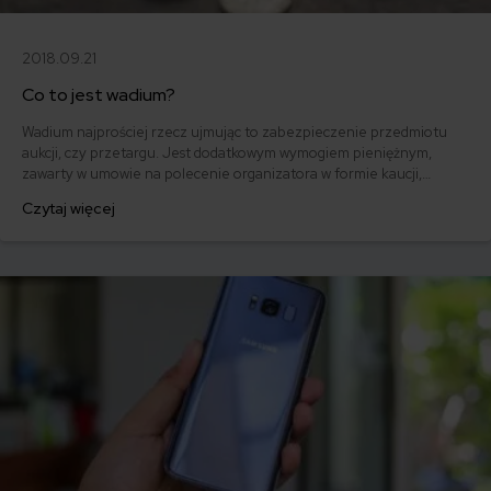
2018.09.21
Co to jest wadium?
Wadium najprościej rzecz ujmując to zabezpieczenie przedmiotu
aukcji, czy przetargu. Jest dodatkowym wymogiem pieniężnym,
zawarty w umowie na polecenie organizatora w formie kaucji,
mającej na celu zabezpieczenia interesów obu stron przyszłej
Czytaj więcej
transakcji. Wadium uwierzytelnia wiarygodność finansową oferenta,
zmniejsza ryzyko przyłączenia się do przetargu osób działającej w
złej wierze.