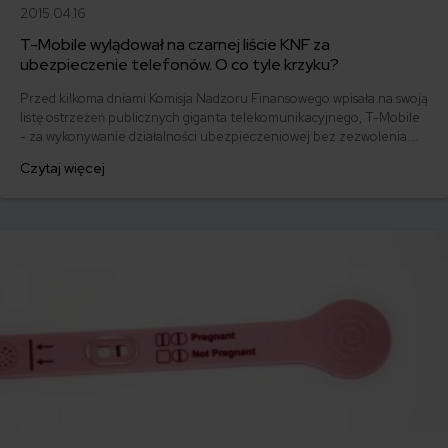
2015.04.16
T-Mobile wylądował na czarnej liście KNF za
ubezpieczenie telefonów. O co tyle krzyku?
Przed kilkoma dniami Komisja Nadzoru Finansowego wpisała na swoją
listę ostrzeżeń publicznych giganta telekomunikacyjnego, T-Mobile
- za wykonywanie działalności ubezpieczeniowej bez zezwolenia.
Teraz firmę czeka postępowanie w prokuraturze. Co to oznacza dla
Czytaj więcej
klientów sieci?