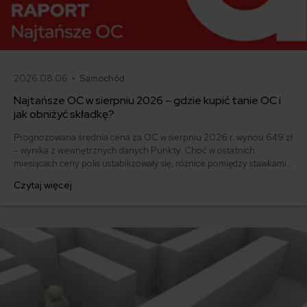
2026.08.06 •
Samochód
Najtańsze OC w sierpniu 2026 – gdzie kupić tanie OC i
jak obniżyć składkę?
Prognozowana średnia cena za OC w sierpniu 2026 r. wynosi 649 zł
– wynika z wewnętrznych danych Punkty. Choć w ostatnich
miesiącach ceny polis ustabilizowały się, różnice pomiędzy stawkami
za ubezpieczenie są ogromne. Jedni płacą zaledwie nieco ponad
Czytaj więcej
500 zł, inni – powyżej 1500 zł. Gdzie znaleźć najtańsze OC w Polsce
i jak obniżyć koszty ubezpieczenia samochodu? Odpowiadamy na
podstawie najnowszych danych z rynku.