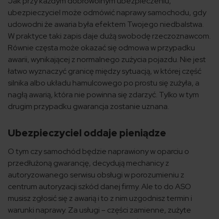
Jak przy każdym dobrowolnym ubezpieczeniu,
ubezpieczyciel może odmówić naprawy samochodu, gdy
udowodni że awaria była efektem Twojego niedbalstwa.
W praktyce taki zapis daje dużą swobodę rzeczoznawcom.
Równie częsta może okazać się odmowa w przypadku
awarii, wynikającej z normalnego zużycia pojazdu. Nie jest
łatwo wyznaczyć granicę między sytuacją, w której część
silnika albo układu hamulcowego po prostu się zużyła, a
nagłą awarią, która nie powinna się zdarzyć. Tylko w tym
drugim przypadku gwarancja zostanie uznana.
Ubezpieczyciel oddaje pieniądze
O tym czy samochód będzie naprawiony w oparciu o
przedłużoną gwarancję, decydują mechanicy z
autoryzowanego serwisu obsługi w porozumieniu z
centrum autoryzacji szkód danej firmy. Ale to do ASO
musisz zgłosić się z awarią i to z nim uzgodnisz termin i
warunki naprawy. Za usługi – części zamienne, zużyte