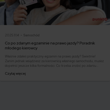
2025.11.14 •
Samochód
Co po zdanym egzaminie na prawo jazdy? Poradnik
młodego kierowcy
Właśnie zdałeś praktyczny egzamin na prawo jazdy? Świetnie!
Zanim jednak wsiądziesz za kierownicą własnego samochodu, musisz
dopełnić jeszcze kilka formalności. Co trzeba zrobić po zdaniu
egzaminu na prawo jazdy? Poznaj praktyczne wskazówki, dzięki
Czytaj więcej
którym szybko załatwisz sprawy urzędowe i będziesz mógł prowadzić
swoje auto.