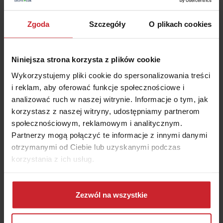
auta w ASO. Wcześniej jednak serwis informuje
co i za ile może naprawić.
Zgoda
Szczegóły
O plikach cookies
Zakres ubezpieczenia zależy od pakietu.
Najdroższe pokrywają niemal wszystkie usterki.
W najtańszej opcji za naprawę elektroniki,
Niniejsza strona korzysta z plików cookie
niektórych części w układzie hamulcowym, czy
Wykorzystujemy pliki cookie do spersonalizowania treści
kierowniczym będziesz musiał zapłacić z własnej
i reklam, aby oferować funkcje społecznościowe i
kieszeni.
analizować ruch w naszej witrynie. Informacje o tym, jak
Przedłużona gwarancja działa w przypadku
korzystasz z naszej witryny, udostępniamy partnerom
nieoczekiwanej usterki, czyli ukrytej wady.
społecznościowym, reklamowym i analitycznym.
Partnerzy mogą połączyć te informacje z innymi danymi
Części samochodowe, które standardowo się
otrzymanymi od Ciebie lub uzyskanymi podczas
zużywają (np. klocki hamulcowe, zawieszenie) nie
korzystania z ich usług.
są objęte przedłużoną gwarancją.
Dowiedz się więcej na temat tego, kim jesteśmy, jak
można się z nami skontaktować i w jaki sposób
Zezwól na wszystkie
przetwarzamy dane osobowe w ramach
Polityki
prywatności
.