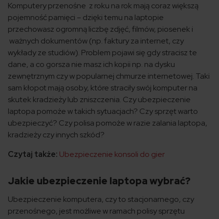
Komputery przenośne z roku na rok mają coraz większą
pojemność pamięci – dzięki temu na laptopie
przechowasz ogromną liczbę zdjęć, filmów, piosenek i
ważnych dokumentów (np. faktury za internet, czy
wykłady ze studiów). Problem pojawi się gdy stracisz te
dane, a co gorsza nie masz ich kopii np. na dysku
zewnętrznym czy w popularnej chmurze internetowej. Taki
sam kłopot mają osoby, które straciły swój komputer na
skutek kradzieży lub zniszczenia. Czy ubezpieczenie
laptopa pomoże w takich sytuacjach? Czy sprzęt warto
ubezpieczyć? Czy polisa pomoże w razie zalania laptopa,
kradzieży czy innych szkód?
Czytaj także:
Ubezpieczenie konsoli do gier
Jakie ubezpieczenie laptopa wybrać?
Ubezpieczenie komputera, czy to stacjonarnego, czy
przenośnego, jest możliwe w ramach polisy sprzętu