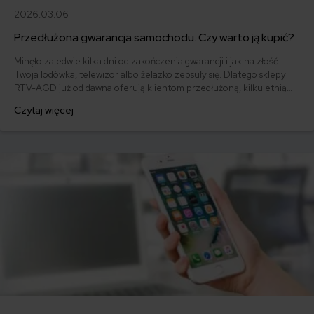
2026.03.06
Przedłużona gwarancja samochodu. Czy warto ją kupić?
Minęło zaledwie kilka dni od zakończenia gwarancji i jak na złość
Twoja lodówka, telewizor albo żelazko zepsuły się. Dlatego sklepy
RTV-AGD już od dawna oferują klientom przedłużoną, kilkuletnią
gwarancję, oczywiście dodatkowo płatną. Mechanizm ten skopiowali
Czytaj więcej
też dealerzy samochodowi.