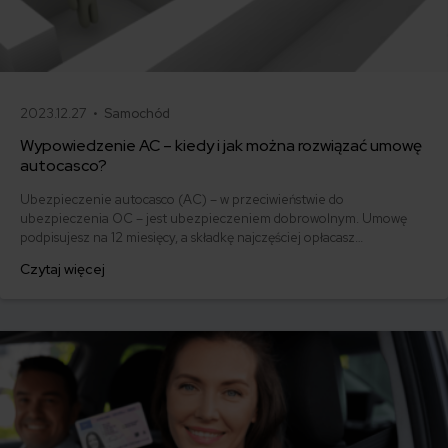
2023.12.27 •
Samochód
Wypowiedzenie AC – kiedy i jak można rozwiązać umowę
autocasco?
Ubezpieczenie autocasco (AC) – w przeciwieństwie do
ubezpieczenia OC – jest ubezpieczeniem dobrowolnym. Umowę
podpisujesz na 12 miesięcy, a składkę najczęściej opłacasz
jednorazowo. Co w przypadku, gdy udało Ci się znaleźć lepszą
Czytaj więcej
ofertę lub zdecydowałeś się sprzedać samochód w trakcie trwania
umowy? Sprawdź, w jakich sytuacjach ubezpieczenie AC wygasa
samo, a kiedy można odstąpić od umowy.