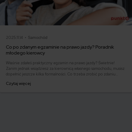
2025.11.14 •
Samochód
Co po zdanym egzaminie na prawo jazdy? Poradnik
młodego kierowcy
Właśnie zdałeś praktyczny egzamin na prawo jazdy? Świetnie!
Zanim jednak wsiądziesz za kierownicą własnego samochodu, musisz
dopełnić jeszcze kilka formalności. Co trzeba zrobić po zdaniu
egzaminu na prawo jazdy? Poznaj praktyczne wskazówki, dzięki
Czytaj więcej
którym szybko załatwisz sprawy urzędowe i będziesz mógł prowadzić
swoje auto.