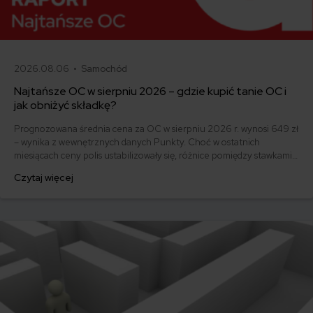
2026.08.06 •
Samochód
Najtańsze OC w sierpniu 2026 – gdzie kupić tanie OC i
jak obniżyć składkę?
Prognozowana średnia cena za OC w sierpniu 2026 r. wynosi 649 zł
– wynika z wewnętrznych danych Punkty. Choć w ostatnich
miesiącach ceny polis ustabilizowały się, różnice pomiędzy stawkami
za ubezpieczenie są ogromne. Jedni płacą zaledwie nieco ponad
Czytaj więcej
500 zł, inni – powyżej 1500 zł. Gdzie znaleźć najtańsze OC w Polsce
i jak obniżyć koszty ubezpieczenia samochodu? Odpowiadamy na
podstawie najnowszych danych z rynku.