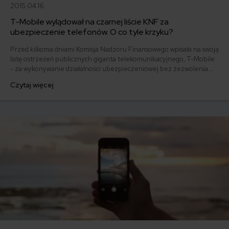
2015.04.16
T-Mobile wylądował na czarnej liście KNF za
ubezpieczenie telefonów. O co tyle krzyku?
Przed kilkoma dniami Komisja Nadzoru Finansowego wpisała na swoją
listę ostrzeżeń publicznych giganta telekomunikacyjnego, T-Mobile
- za wykonywanie działalności ubezpieczeniowej bez zezwolenia.
Teraz firmę czeka postępowanie w prokuraturze. Co to oznacza dla
Czytaj więcej
klientów sieci?