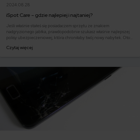
2024.08.28
iSpot Care – gdzie najlepiej i najtaniej?
Jeśli właśnie stałeś się posiadaczem sprzętu ze znakiem
nadgryzionego jabłka, prawdopodobnie szukasz właśnie najlepszej
polisy ubezpieczeniowej, która chroniłaby twój nowy nabytek. Oto
dwie propozycje, które warto rozważyć. Jak działa iSpot Care?
Czytaj więcej