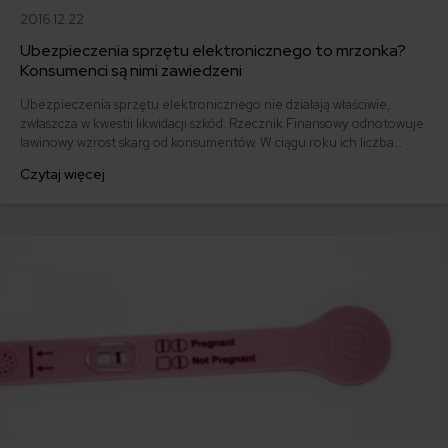
2016.12.22
Ubezpieczenia sprzętu elektronicznego to mrzonka?
Konsumenci są nimi zawiedzeni
Ubezpieczenia sprzętu elektronicznego nie działają właściwie,
zwłaszcza w kwestii likwidacji szkód. Rzecznik Finansowy odnotowuje
lawinowy wzrost skarg od konsumentów. W ciągu roku ich liczba
zwiększa się nawet o 100 proc. Czy kupując sprzęt RTV lub AGD
Czytaj więcej
warto zatem dopłacić do ubezpieczenia?