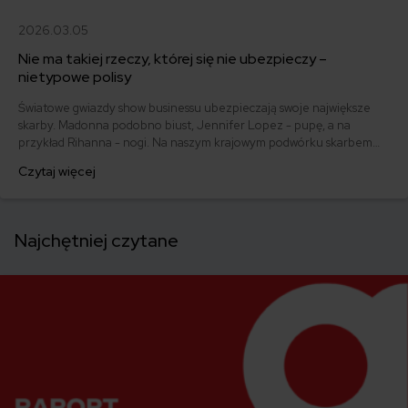
2026.03.05
Nie ma takiej rzeczy, której się nie ubezpieczy –
nietypowe polisy
Światowe gwiazdy show businessu ubezpieczają swoje największe
skarby. Madonna podobno biust, Jennifer Lopez - pupę, a na
przykład Rihanna - nogi. Na naszym krajowym podwórku skarbem
dla zwykłej Kowalskiej może być nowy smartfon albo drogi telewizor.
Czytaj więcej
Czy da się ubezpieczyć telefon na przykład na wypadek, gdyby miał
zamiar spaść ze schodów? Tak.
Najchętniej czytane