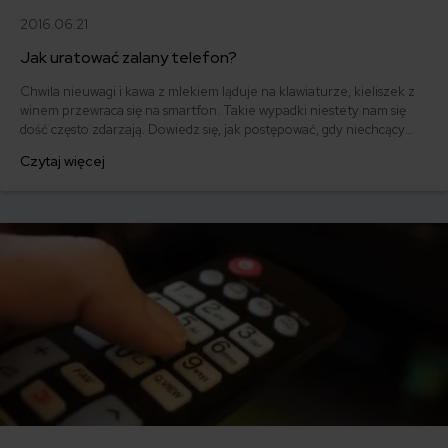
2016.06.21
Jak uratować zalany telefon?
Chwila nieuwagi i kawa z mlekiem ląduje na klawiaturze, kieliszek z
winem przewraca się na smartfon. Takie wypadki niestety nam się
dość często zdarzają. Dowiedz się, jak postępować, gdy niechcący
zamoczysz telefon, zalejesz laptopa lub tablet. Od szybkiej reakcji
Czytaj więcej
zależy, czy uda się uratować zalany sprzęt!