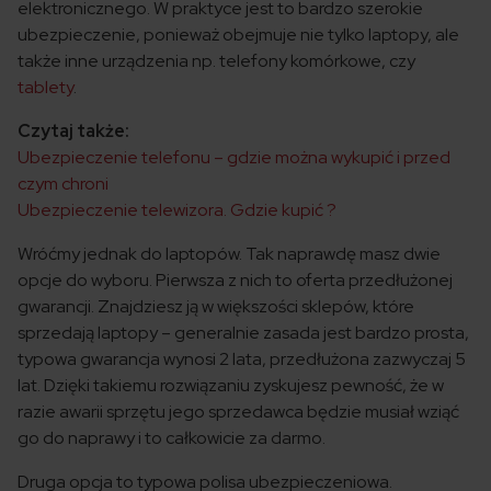
elektronicznego. W praktyce jest to bardzo szerokie
ubezpieczenie, ponieważ obejmuje nie tylko laptopy, ale
także inne urządzenia np. telefony komórkowe, czy
tablety
.
Czytaj także:
Ubezpieczenie telefonu – gdzie można wykupić i przed
czym chroni
Ubezpieczenie telewizora. Gdzie kupić ?
Wróćmy jednak do laptopów. Tak naprawdę masz dwie
opcje do wyboru. Pierwsza z nich to oferta przedłużonej
gwarancji. Znajdziesz ją w większości sklepów, które
sprzedają laptopy – generalnie zasada jest bardzo prosta,
typowa gwarancja wynosi 2 lata, przedłużona zazwyczaj 5
lat. Dzięki takiemu rozwiązaniu zyskujesz pewność, że w
razie awarii sprzętu jego sprzedawca będzie musiał wziąć
go do naprawy i to całkowicie za darmo.
Druga opcja to typowa polisa ubezpieczeniowa.