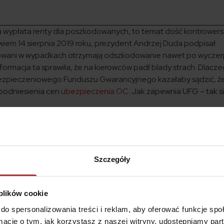
 wypłata renty dla poszkodowanych, to temat dość kontrowersy
owiem 14 sierpnia 2019 roku, prezydent Andrzej Duda podpisał
dowani w wypadkach otrzymają odszkodowanie nawet po wyczerp
formacja ta sprawiła, że na kierowców padł blady strach. Dlacz
ezpieczeniowego Funduszu Gwarancyjnego kazałaby sądzić, ż
podniesienia cen
ubezpieczenia OC
. Jak zapewnia UFG – tak s
wypadków: zmiana w przepisach
h przepisów, wyczerpanie się sumy gwarancyjnej oznaczało, że
Szczegóły
nie być wypłacane świadczenie odszkodowawcze. W praktyc
 że w przypadku,
kiedy poszkodowany w wypadku pobierał re
rpanie sumy gwarancyjnej, renta ta przestała być
 plików cookie
 poszkodowany musiał walczyć o przyznanie środków drogą sądo
lizacja sprawią, że nawet po wyczerpaniu sumy gwarancyjnej,
do spersonalizowania treści i reklam, aby oferować funkcje sp
.
ormacje o tym, jak korzystasz z naszej witryny, udostępniamy p