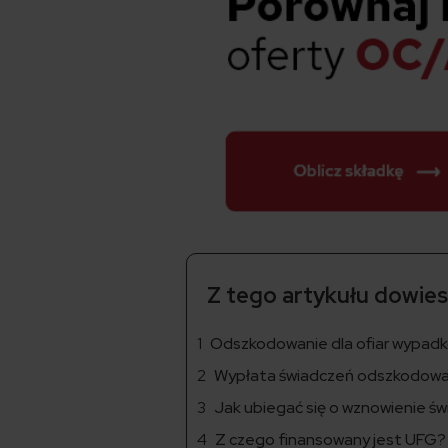
Z tego artykułu dowiesz
Odszkodowanie dla ofiar wypadk
Wypłata świadczeń odszkodowa
Jak ubiegać się o wznowienie ś
Z czego finansowany jest UFG?