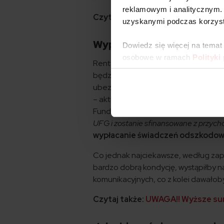
reklamowym i analitycznym. 
Czytaj także:
Wyczerpanie sumy g
uzyskanymi podczas korzysta
Wypłata świadczeń odsz
Dowiedz się więcej na temat
osobowe w ramach
Polityki
Renty będą wypłacane z przychodó
będzie zakład ubezpieczeń, który b
ubezpieczenia. Niemniej UFG zapewn
– aktualnie jest to 1,3 proc. przypis
Funduszu, Elżbieta Wanat-Połeć: –
P
UFG i zostanie sfinansowane z przych
wypłacanie świadczeń odszkodowa
Co jednak najciekawsze, według zap
bardzo dobrą kondycję, wystąpiłby n
komunikacyjnych, co z kolei dawałob
Czytaj także:
UWAGA!! Wyższe sum