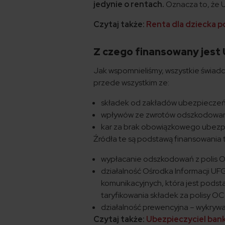
jedynie o rentach.
Oznacza to, że U
Czytaj także:
Renta dla dziecka p
Z czego finansowany jest
Jak wspomnieliśmy, wszystkie świadc
przede wszystkim ze:
składek od zakładów ubezpieczeń
wpływów ze zwrotów odszkodowan
kar za brak obowiązkowego ubezpie
Źródła te są podstawą finansowania 
wypłacanie odszkodowań z polis 
działalność Ośrodka Informacji U
komunikacyjnych, która jest pods
taryfikowania składek za polisy OC 
działalność prewencyjna – wykryw
Czytaj także:
Ubezpieczyciel bank