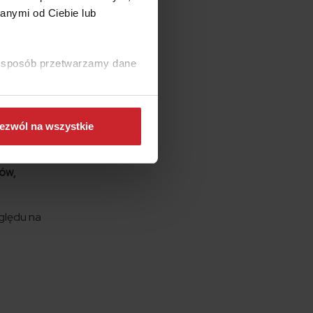
anymi od Ciebie lub
ki sposób przetwarzamy dane
iem
 składek
ezwól na wszystkie
s
a budżetu
ów,
ględu na