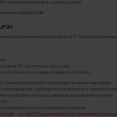
FG nie będzie wypłacał np. zadośćuczynień.
o śmierci rodzica 2018
 UFG?
zenia będą finansowane ze środków UFG. Ten z kolei finansowa
,
ia,
czenia OC, które rosną z roku na rok.
trzech głównych obszarów działalności Funduszu:
OC za nieubezpieczonych i nieznanych sprawców wypadków,
FG administrującego ogólnopolską bazą danych o ubezpieczeni
tawowym źródłem informacji zakładów ubezpieczeniowych dla
i AC,
anie nieubezpieczonych posiadaczy pojazdów.
rutuje – co robić? Czy pieniądze z tzw. polisolokat przep