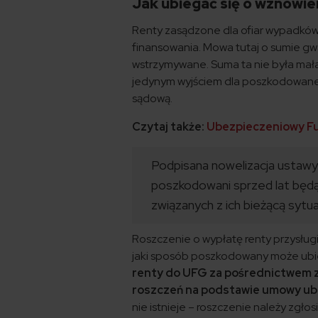
Jak ubiegać się o wznowie
Renty zasądzone dla ofiar wypadków
finansowania. Mowa tutaj o sumie gwa
wstrzymywane. Suma ta nie była mała
jedynym wyjściem dla poszkodowane
sądową.
Czytaj także:
Ubezpieczeniowy F
Podpisana nowelizacja ustawy
poszkodowani sprzed lat będą
związanych z ich bieżącą sytua
Roszczenie o wypłatę renty przysług
jaki sposób poszkodowany może ubi
renty do UFG za pośrednictwem z
roszczeń na podstawie umowy ub
nie istnieje – roszczenie należy zgł