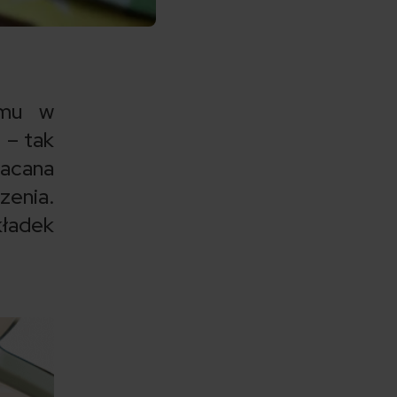
emu w
 – tak
łacana
enia.
ładek