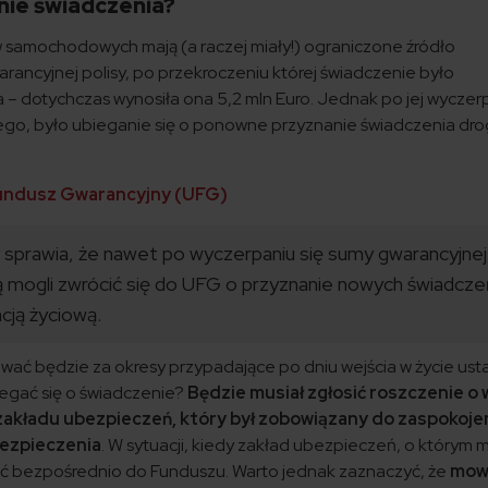
nie świadczenia?
 samochodowych mają (a raczej miały!) ograniczone źródło
rancyjnej polisy, po przekroczeniu której świadczenie było
 – dotychczas wynosiła ona 5,2 mln Euro. Jednak po jej wyczer
go, było ubieganie się o ponowne przyznanie świadczenia dro
undusz Gwarancyjny (UFG)
 sprawia, że nawet po wyczerpaniu się sumy gwarancyjnej
 mogli zwrócić się do UFG o przyznanie nowych świadcz
cją życiową.
iwać będzie za okresy przypadające po dniu wejścia w życie ust
egać się o świadczenie?
Będzie musiał zgłosić roszczenie o
akładu ubezpieczeń, który był zobowiązany do zaspokoje
ezpieczenia
. W sytuacji, kiedy zakład ubezpieczeń, o którym 
osić bezpośrednio do Funduszu. Warto jednak zaznaczyć, że
mowa