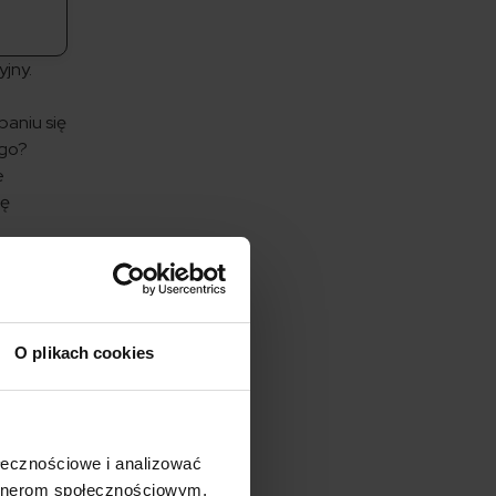
jny.
aniu się
ego?
e
ię
O plikach cookies
e
ntę
wą.
ołecznościowe i analizować
artnerom społecznościowym,