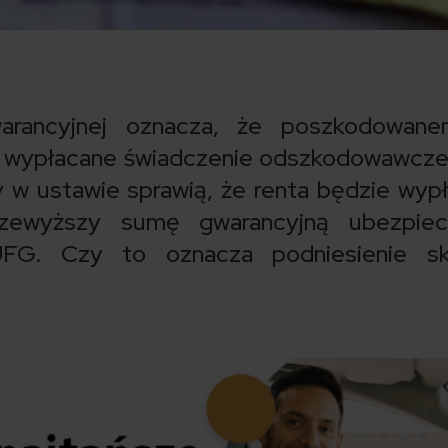
arancyjnej oznacza, że poszkodowan
 wypłacane świadczenie odszkodowawcze
y w ustawie sprawią, że renta będzie wyp
ewyższy sumę gwarancyjną ubezpiecz
UFG. Czy to oznacza podniesienie sk