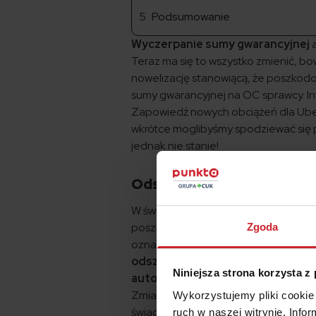
Podsumowanie
Wyczerpanie sumy gwarancyjnej
a
Teraz ma się to wszystko zmienić, b
nowelizację stanowiącą, że poszko
sumy gwarancyjnej na OC sprawcy. In
Zapowiedź nowych obciążeń dla Ub
wkrótce moglibyśmy spodziewać się 
jednak nie stanie!
Odszkodowanie dla ofiar 
W świetle dotychczas obowiązującyc
poszkodowanemu w wypadku przesta
Zgoda
oznaczało to ni mniej ni więcej tyle,
odszkodowawczą i nastąpiło wycze
Niniejsza strona korzysta z
automatycznie wypłacana
. Dalej
Zmiany, które niesie podpisana nowe
Wykorzystujemy pliki cookie 
świadczenie nadal będzie wypłacane
ruch w naszej witrynie. Inf