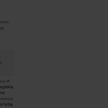
paniu,
gą
,
eń
awy. W
 wypłatę
nia
mowa już
 tutaj