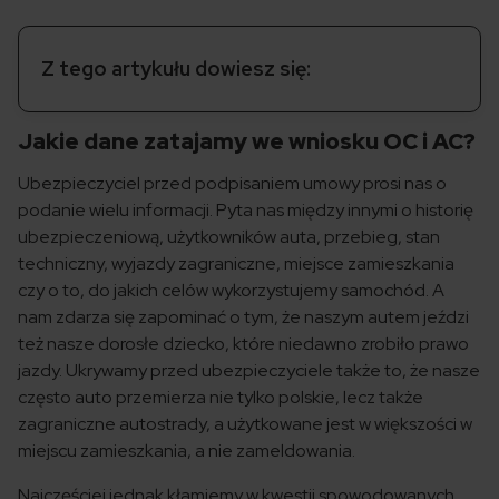
Z tego artykułu dowiesz się:
Jakie dane zatajamy we wniosku OC i AC?
Ubezpieczyciel przed podpisaniem umowy prosi nas o
podanie wielu informacji. Pyta nas między innymi o historię
ubezpieczeniową, użytkowników auta, przebieg, stan
techniczny, wyjazdy zagraniczne, miejsce zamieszkania
czy o to, do jakich celów wykorzystujemy samochód. A
nam zdarza się zapominać o tym, że naszym autem jeździ
też nasze dorosłe dziecko, które niedawno zrobiło prawo
jazdy. Ukrywamy przed ubezpieczyciele także to, że nasze
często auto przemierza nie tylko polskie, lecz także
zagraniczne autostrady, a użytkowane jest w większości w
miejscu zamieszkania, a nie zameldowania.
Najczęściej jednak kłamiemy w kwestii spowodowanych