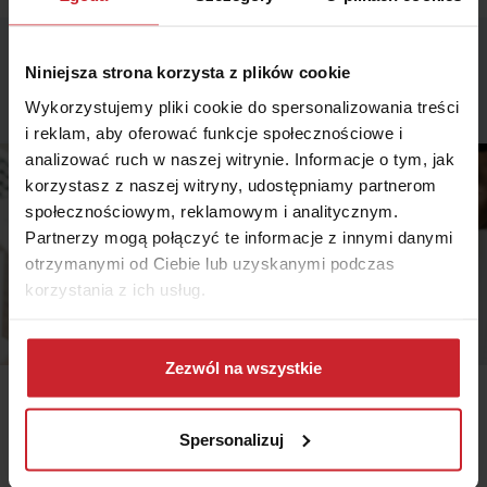
Niniejsza strona korzysta z plików cookie
Podobne artykuły
Wykorzystujemy pliki cookie do spersonalizowania treści
i reklam, aby oferować funkcje społecznościowe i
analizować ruch w naszej witrynie. Informacje o tym, jak
korzystasz z naszej witryny, udostępniamy partnerom
społecznościowym, reklamowym i analitycznym.
Partnerzy mogą połączyć te informacje z innymi danymi
otrzymanymi od Ciebie lub uzyskanymi podczas
korzystania z ich usług.
Dowiedz się więcej na temat tego, kim jesteśmy, jak
można się z nami skontaktować i w jaki sposób
Zezwól na wszystkie
przetwarzamy dane osobowe w ramach
Polityki
2024.11.22
prywatności
.
Spersonalizuj
Ogólne warunki ubezpieczenia (OWU) od A do Z
Ogólne Warunki Ubezpieczenia (OWU) to bardzo ważny załącznik