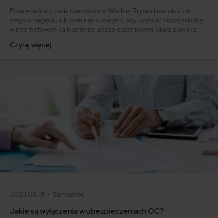
Prawie jedna trzecia kierowców w Wielkiej Brytanii nie widzi nic
złego w nagięciu lub pominięciu danych, aby uzyskać niższą składkę
w internetowym kalkulatorze ubezpieczeniowym. Skala zjawiska
zaniepokoiła tamtejszy urząd ds. zwalczania oszustw
Czytaj więcej
ubezpieczeniowych.
2023.08.31 •
Samochód
Jakie są wyłączenia w ubezpieczeniach OC?