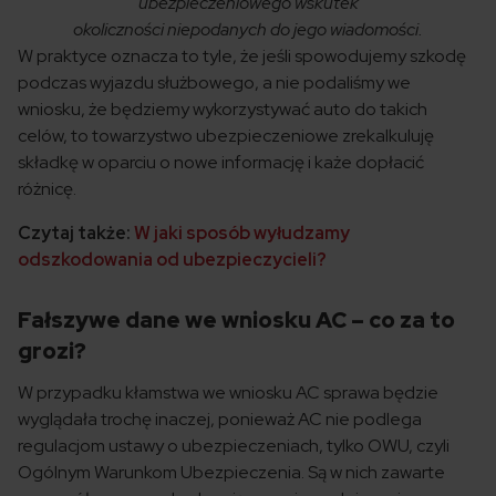
ubezpieczeniowego wskutek
okoliczności niepodanych do jego wiadomości.
W praktyce oznacza to tyle, że jeśli spowodujemy szkodę
podczas wyjazdu służbowego, a nie podaliśmy we
wniosku, że będziemy wykorzystywać auto do takich
celów, to towarzystwo ubezpieczeniowe zrekalkuluję
składkę w oparciu o nowe informację i każe dopłacić
różnicę.
Czytaj także:
W jaki sposób wyłudzamy
odszkodowania od ubezpieczycieli?
Fałszywe dane we wniosku AC – co za to
grozi?
W przypadku kłamstwa we wniosku AC sprawa będzie
wyglądała trochę inaczej, ponieważ AC nie podlega
regulacjom ustawy o ubezpieczeniach, tylko OWU, czyli
Ogólnym Warunkom Ubezpieczenia. Są w nich zawarte