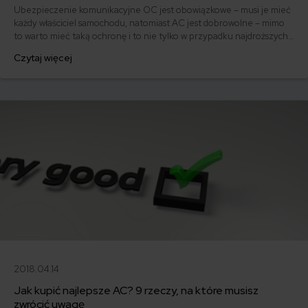
Ubezpieczenie komunikacyjne OC jest obowiązkowe – musi je mieć
każdy właściciel samochodu, natomiast AC jest dobrowolne – mimo
to warto mieć taką ochronę i to nie tylko w przypadku najdroższych
samochodów. Wysokość składki ubezpieczeniowej zależy od wielu
Czytaj więcej
czynników, takich jak m.in. marka samochodu, pojemność silnika czy
rok produkcji auta. Dodatkowo na koszt polisy wpływa miejsce
zamieszkania właściciela.
2018.04.14
Jak kupić najlepsze AC? 9 rzeczy, na które musisz
zwrócić uwagę