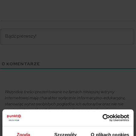
0
KOMENTARZE
Wszystkie treści prezentowane na łamach niniejszej witryny
internetowej mają charakter wyłącznie informacyjno-edukacyjny,
stanowiąc wyraz osobistych poglądów ich autora/ów oraz nie nie
powinny stanowić podstawy przy podejmowaniu decyzji
biznesowych, inwestycyjnych, lub podatkowych, za które to decyzje
właściciel strony internetowej ani autorzy nie ponoszą jakiejkolwiek
odpowiedzialności.
Zgoda
Szczegóły
O plikach cookies