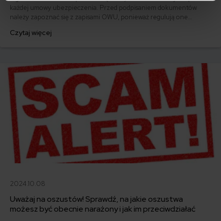
każdej umowy ubezpieczenia. Przed podpisaniem dokumentów
należy zapoznać się z zapisami OWU, ponieważ regulują one
obowiązki stron, czyli ubezpieczającego, ubezpieczonego i
Czytaj więcej
ubezpieczyciela. OWU precyzują między innymi, co jest
przedmiotem ubezpieczenia, jaka jest jego suma i zakres, jakie są
wyłączenia odpowiedzialności.
2024.10.08
Uważaj na oszustów! Sprawdź, na jakie oszustwa
możesz być obecnie narażony i jak im przeciwdziałać