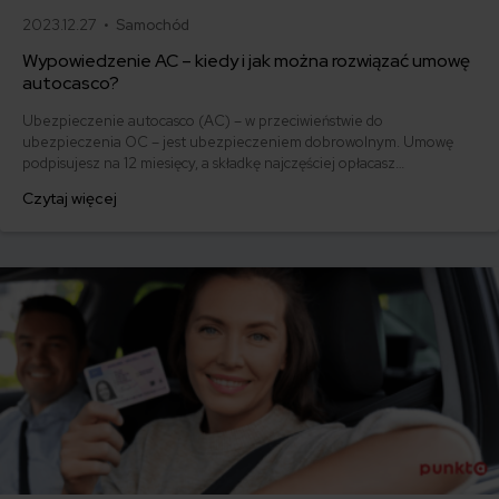
2023.12.27 •
Samochód
Wypowiedzenie AC – kiedy i jak można rozwiązać umowę
autocasco?
Ubezpieczenie autocasco (AC) – w przeciwieństwie do
ubezpieczenia OC – jest ubezpieczeniem dobrowolnym. Umowę
podpisujesz na 12 miesięcy, a składkę najczęściej opłacasz
jednorazowo. Co w przypadku, gdy udało Ci się znaleźć lepszą
Czytaj więcej
ofertę lub zdecydowałeś się sprzedać samochód w trakcie trwania
umowy? Sprawdź, w jakich sytuacjach ubezpieczenie AC wygasa
samo, a kiedy można odstąpić od umowy.