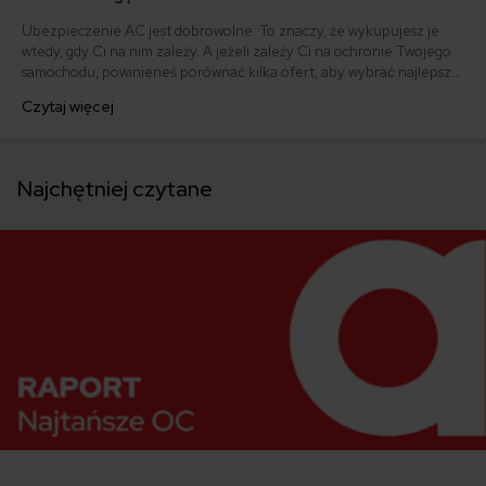
Ubezpieczenie AC jest dobrowolne. To znaczy, że wykupujesz je
wtedy, gdy Ci na nim zależy. A jeżeli zależy Ci na ochronie Twojego
samochodu, powinieneś porównać kilka ofert, aby wybrać najlepsze
AC w ramach funduszu, który możesz na nią przeznaczyć. Dziś
Czytaj więcej
podpowiadamy Ci, jak wybrać najlepsze ubezpieczenie autocasco?
Najchętniej czytane