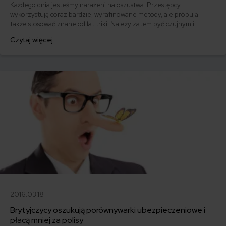
Każdego dnia jesteśmy narażeni na oszustwa. Przestępcy
wykorzystują coraz bardziej wyrafinowane metody, ale próbują
także stosować znane od lat triki. Należy zatem być czujnym i
stosować zasadę ograniczonego zaufania. Na jakie oszustwa
Czytaj więcej
jesteśmy narażeni najczęściej?
2016.03.18
Brytyjczycy oszukują porównywarki ubezpieczeniowe i
płacą mniej za polisy