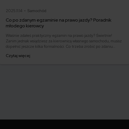
2025.11.14 •
Samochód
Co po zdanym egzaminie na prawo jazdy? Poradnik
młodego kierowcy
Właśnie zdałeś praktyczny egzamin na prawo jazdy? Świetnie!
Zanim jednak wsiądziesz za kierownicą własnego samochodu, musisz
dopełnić jeszcze kilka formalności. Co trzeba zrobić po zdaniu
egzaminu na prawo jazdy? Poznaj praktyczne wskazówki, dzięki
Czytaj więcej
którym szybko załatwisz sprawy urzędowe i będziesz mógł prowadzić
swoje auto.