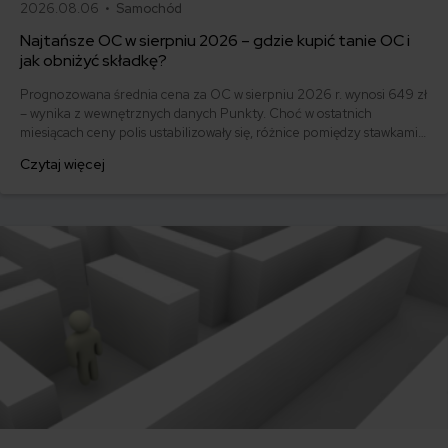
2026.08.06 •
Samochód
Najtańsze OC w sierpniu 2026 – gdzie kupić tanie OC i
jak obniżyć składkę?
Prognozowana średnia cena za OC w sierpniu 2026 r. wynosi 649 zł
– wynika z wewnętrznych danych Punkty. Choć w ostatnich
miesiącach ceny polis ustabilizowały się, różnice pomiędzy stawkami
za ubezpieczenie są ogromne. Jedni płacą zaledwie nieco ponad
Czytaj więcej
500 zł, inni – powyżej 1500 zł. Gdzie znaleźć najtańsze OC w Polsce
i jak obniżyć koszty ubezpieczenia samochodu? Odpowiadamy na
podstawie najnowszych danych z rynku.