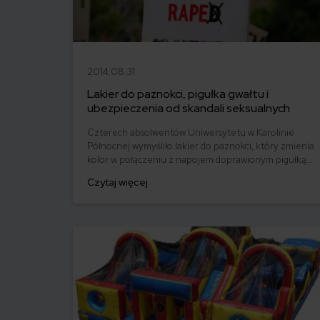
2014.08.31
Lakier do paznokci, pigułka gwałtu i
ubezpieczenia od skandali seksualnych
Czterech absolwentów Uniwersytetu w Karolinie
Północnej wymyśliło lakier do paznokci, który zmienia
kolor w połączeniu z napojem doprawionym pigułką
gwałtu. Co prawda wynalazek zbiera równie dużo
Czytaj więcej
krytyki co poklasku, niemniej wzniecił na nowo
dyskusję na temat przestępstw na tle seksualnym i
podejmowanych w związku z tym akcji
prewencyjnych.