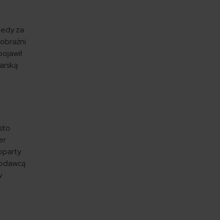
iedy za
obraźni
pojawił
karską
sto
er
oparty
acodawcą
w