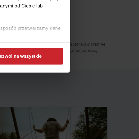
anymi od Ciebie lub
ki sposób przetwarzamy dane
owiąc wyraz osobistych poglądów ich autora/ów oraz nie
ciciel strony internetowej ani autorzy nie ponoszą
ezwól na wszystkie