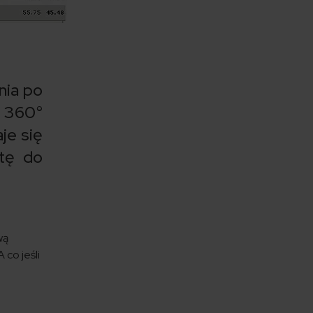
nia po
 360°
je się
ętę do
wą
 co jeśli