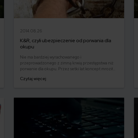
2014.08.26
K&R, czyli ubezpieczenie od porwania dla
okupu
Nie ma bardziej wyrachowanego i
przeprowadzonego z zimną krwią przestępstwa niż
porwanie dla okupu. Przez setki lat koncept mroził
krew w żyłach fanów pirackich opowieści
Czytaj więcej
awanturniczych, później rodził przestrach wśród
śmietanki finansowej krajów pierwszego świata na
wielkich ekranach sensacyjnego kina, żeby na koniec
zmaterializować się w poczynaniach terrorystów w
Syrii i Iraku.