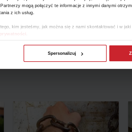
Partnerzy mogą połączyć te informacje z innymi danymi otrzym
nia z ich usług.
 tego, kim jesteśmy, jak można się z nami skontaktować i w ja
 prywatności
.
ryny internetowej mają charakter wyłącznie informacyjno-edukacyjny, stan
i biznesowych, inwestycyjnych, lub podatkowych, za które to decyzje właś
Spersonalizuj
Z