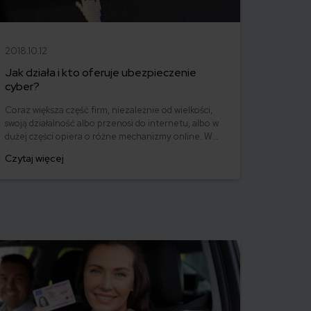
2018.10.12
Jak działa i kto oferuje ubezpieczenie
cyber?
Coraz większa część firm, niezależnie od wielkości,
swoją działalność albo przenosi do internetu, albo w
dużej części opiera o różne mechanizmy online. W
związku z tym coraz częściej przedsiębiorcy
Czytaj więcej
interesują się ubezpieczeniem od zagrożeń
cybernetycznych. W końcu często nie chodzi tylko o
same procesy w firmie, ale też ochronę danych
osobowych klientów.