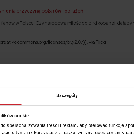
ynienia przyczyną pożarów i obrażeń
ę fanów w Polsce. Czy narodowa miłość do piłki kopanej dałaby
/creativecommons.org/licenses/by/2.0/)], via Flickr
Szczegóły
 plików cookie
do spersonalizowania treści i reklam, aby oferować funkcje sp
ormacje o tym, jak korzystasz z naszej witryny, udostępniamy p