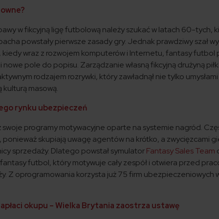
sowne?
awy w fikcyjną ligę futbolową należy szukać w latach 60-tych, k
acha powstały pierwsze zasady gry. Jednak prawdziwy szał wy
kiedy wraz z rozwojem komputerów i Internetu, fantasy futbol 
mi nowe pole do popisu. Zarządzanie własną fikcyjną drużyną pił
aktywnym rodzajem rozrywki, który zawładnął nie tylko umysłami
 kulturą masową.
iego rynku ubezpieczeń
ż swoje programy motywacyjne oparte na systemie nagród. Czę
, ponieważ skupiają uwagę agentów na krótko, a zwycięzcami gi
wnicy sprzedaży. Dlatego powstał symulator
Fantasy Sales Team
fantasy futbol, który motywuje cały zespół i otwiera przed pr
ży. Z oprogramowania korzysta już 75 firm ubezpieczeniowych 
zapłaci okupu – Wielka Brytania zaostrza ustawę