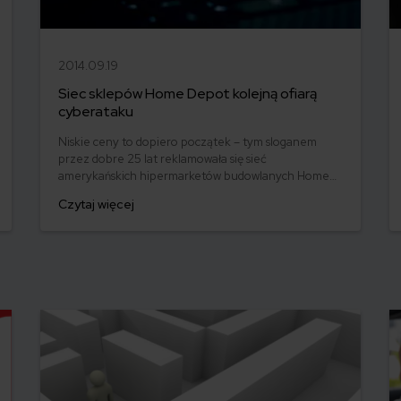
2014.09.19
Siec sklepów Home Depot kolejną ofiarą
cyberataku
Niskie ceny to dopiero początek – tym sloganem
przez dobre 25 lat reklamowała się sieć
amerykańskich hipermarketów budowlanych Home
Depot. Po ćwierci wieku padła ofiarą cyberataku. A
Czytaj więcej
że do dziś nie udało się ustalić, czy dane klientów
ponad dwóch tysięcy sklepów w Stanach
Zjednoczonych i Kanadzie mogą być wykorzystane w
złym celu, można zapytać ze złośliwością: czy
włamanie do bazy danych to dopiero początek?