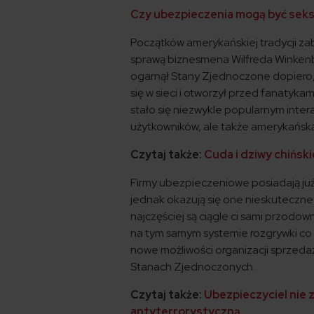
Czy ubezpieczenia mogą być sek
Początków amerykańskiej tradycji zab
sprawą biznesmena Wilfreda Winkenb
ogarnął Stany Zjednoczone dopiero, 
się w sieci i otworzył przed fanatyka
stało się niezwykle popularnym inter
użytkowników, ale także amerykańską
Czytaj także:
Cuda i dziwy chińsk
Firmy ubezpieczeniowe posiadają ju
jednak okazują się one nieskuteczne
najczęściej są ciągle ci sami przodo
na tym samym systemie rozgrywki co 
nowe możliwości organizacji sprzeda
Stanach Zjednoczonych.
Czytaj także:
Ubezpieczyciel nie 
antyterrorystyczną