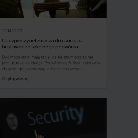
2014.10.07
Ubezpieczyciel zmusza do usunięcia
huśtawek ze szkolnego podwórka
Być może starsi mają rację i dzisiejsza młodzież nie
jest już taka jak kiedyś. Podwórkowy futbol i zabawa w
chowanego zostały wyparte przez nowego,
elektronicznego mistrza gier, a opustoszałe
Czytaj więcej
osiedlowe boisko poddało się dyktaturze Internetu,
konsoli i WoW-a. Bez względu jednak na to, jak
bardzo zmienił się świat dziecięcych zabaw, nie
istnieje taki amator domowych rozrywek, który nie
dałby się wyciągnąć na huśtawki.