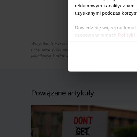
reklamowym i analitycznym. 
uzyskanymi podczas korzysta
0
KOMENTARZE
Dowiedz się więcej na temat
osobowe w ramach
Polityki
Wszystkie treści prezentowane na łamach niniejszej wit
nie powinny stanowić podstawy przy podejmowaniu decyzj
jakiejkolwiek odpowiedzialności.
Powiązane artykuły