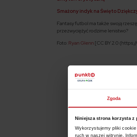
Smażony indyk na Święto Dziękcz
Fantasy futbol ma także swoją rzesz
przezwyciężyć rodzime lenistwo?
Foto:
Ryan Glenn
[CC BY 2.0 (https:/
Zgoda
Niniejsza strona korzysta z
Wykorzystujemy pliki cookie 
ruch w naszej witrynie. Inf