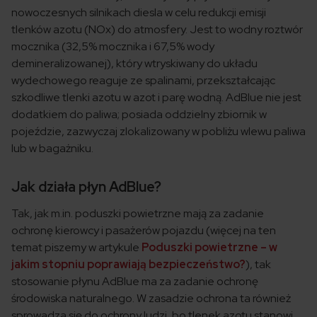
nowoczesnych silnikach diesla w celu redukcji emisji
tlenków azotu (NOx) do atmosfery.
Jest to wodny roztwór
mocznika (32,5% mocznika i 67,5% wody
demineralizowanej), który wtryskiwany do układu
wydechowego reaguje ze spalinami, przekształcając
szkodliwe tlenki azotu w azot i parę wodną.
AdBlue nie jest
dodatkiem do paliwa; posiada oddzielny zbiornik w
pojeździe, zazwyczaj zlokalizowany w pobliżu wlewu paliwa
lub w bagażniku.
Jak działa płyn AdBlue?
Tak, jak m.in. poduszki powietrzne mają za zadanie
ochronę kierowcy i pasażerów pojazdu (więcej na ten
temat piszemy w artykule
Poduszki powietrzne – w
jakim stopniu poprawiają bezpieczeństwo?
), tak
stosowanie płynu AdBlue ma za zadanie ochronę
środowiska naturalnego. W zasadzie ochrona ta również
sprowadza się do ochrony ludzi, bo tlenek azotu stanowi