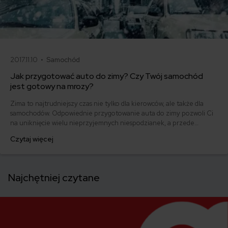
2017.11.10 •
Samochód
Jak przygotować auto do zimy? Czy Twój samochód
jest gotowy na mrozy?
Zima to najtrudniejszy czas nie tylko dla kierowców, ale także dla
samochodów. Odpowiednie przygotowanie auta do zimy pozwoli Ci
na uniknięcie wielu nieprzyjemnych niespodzianek, a przede
wszystkim wpłynie na Twoje bezpieczeństwo na drodze.
Czytaj więcej
Podpowiadamy, co i jak zrobić, aby nie dać się zaskoczyć
przymrozkom!
Najchętniej czytane