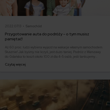
2022.07.13 •
Samochód
Przygotowanie auta do podróży – o tym musisz
pamiętać!
Aż 60 proc. ludzi wybiera wyjazd na wakacje własnym samochodem.
Słusznie! Jak byśmy nie liczyli, jest dużo taniej. Podróż z Warszawy
do Gdańska to koszt około 100 zł dla 4-5 osób, jeśli tankujemy
benzynę, pociąg dla takiej grupy to ponad 400 zł, gdy nie mamy
Czytaj więcej
zniżek. Ale koszty są niskie, pod warunkiem że jedziemy sprawnym
samochodem. Co koniecznie musisz sprawdzić przed wyjazdem, by
przygotować auto do podróży?