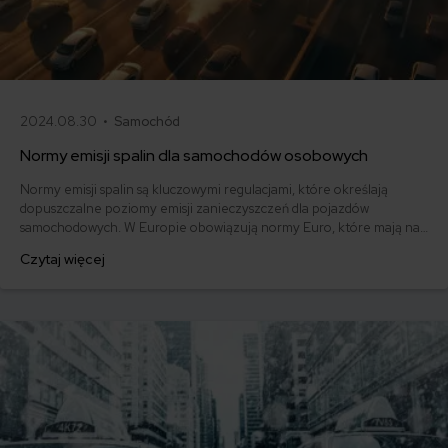
2024.08.30 •
Samochód
Normy emisji spalin dla samochodów osobowych
Normy emisji spalin są kluczowymi regulacjami, które określają
dopuszczalne poziomy emisji zanieczyszczeń dla pojazdów
samochodowych. W Europie obowiązują normy Euro, które mają na
celu ograniczenie negatywnego wpływu transportu drogowego na
Czytaj więcej
środowisko i zdrowie publiczne.