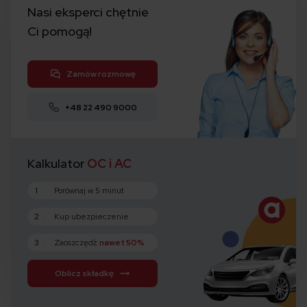
Nasi eksperci chętnie
Ci pomogą!
Zamów rozmowę
+48 22 490 9000
Kalkulator
OC i AC
1
Porównaj w 5 minut
2
Kup ubezpieczenie
3
Zaoszczędź
nawet 50%
Oblicz składkę