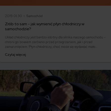
2019.01.30 •
Samochód
Zrób to sam – jak wymienić płyn chłodniczy w
samochodzie?
Układ chłodniczy jest bardzo istotny dla silnika naszego samochodu –
chroni go bowiem zarówno przed przegrzaniem, jak i przed
zamarznięciem. Płyn chłodniczy, choć może się wydawać mało
istotny, gwarantuje poprawne funkcjonowanie całego układu,
Czytaj więcej
zapewniając nam bezpieczne i spokojne podróżowanie. Jak
wymienić płyn chłodniczy w samochodzie?