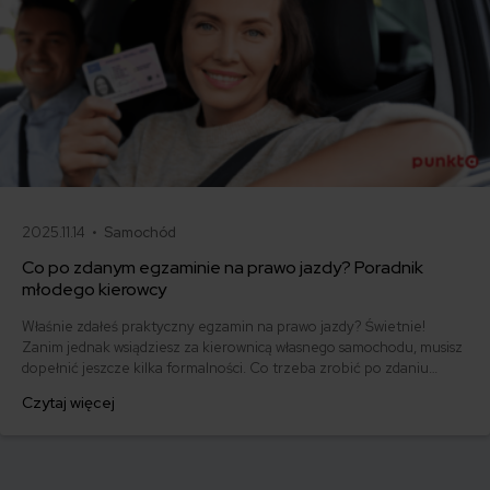
2025.11.14 •
Samochód
Co po zdanym egzaminie na prawo jazdy? Poradnik
młodego kierowcy
Właśnie zdałeś praktyczny egzamin na prawo jazdy? Świetnie!
Zanim jednak wsiądziesz za kierownicą własnego samochodu, musisz
dopełnić jeszcze kilka formalności. Co trzeba zrobić po zdaniu
egzaminu na prawo jazdy? Poznaj praktyczne wskazówki, dzięki
Czytaj więcej
którym szybko załatwisz sprawy urzędowe i będziesz mógł prowadzić
swoje auto.