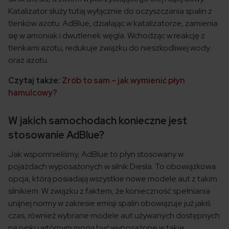
Katalizator służy tutaj wyłącznie do oczyszczania spalin z
tlenków azotu. AdBlue, działając w katalizatorze, zamienia
się w amoniak i dwutlenek węgla. Wchodząc w reakcję z
tlenkami azotu, redukuje związku do nieszkodliwej wody
oraz azotu.
Czytaj także:
Zrób to sam – jak wymienić płyn
hamulcowy?
W jakich samochodach konieczne jest
stosowanie AdBlue?
Jak wspomnieliśmy, AdBlue to płyn stosowany w
pojazdach wyposażonych w silnik Diesla. To obowiązkowa
opcja, którą posiadają wszystkie nowe modele aut z takim
silnikiem. W związku z faktem, że konieczność spełniania
unijnej normy w zakresie emisji spalin obowiązuje już jakiś
czas, również wybrane modele aut używanych dostępnych
na rynku wtórnym mogą być wyposażone w takie