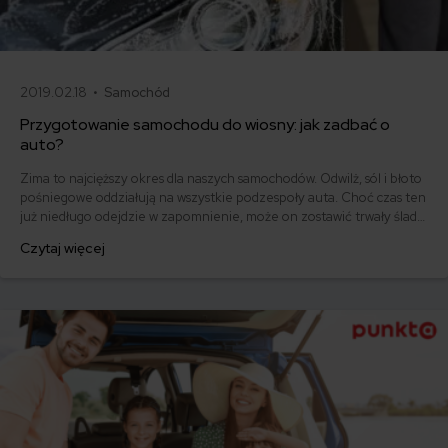
2019.02.18 •
Samochód
Przygotowanie samochodu do wiosny: jak zadbać o
auto?
Zima to najcięższy okres dla naszych samochodów. Odwilż, sól i błoto
pośniegowe oddziałują na wszystkie podzespoły auta. Choć czas ten
już niedługo odejdzie w zapomnienie, może on zostawić trwały ślad
na naszych czterech kółkach. W związku z tym, przeprowadzając
Czytaj więcej
wiosenne porządki, warto pamiętać także o naszym pojeździe. Jak
zadbać o auto po zimie? Jak powinno wyglądać przygotowanie
samochodu do wiosny?