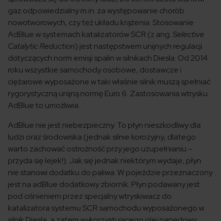
gaz odpowiedzialny m.in. za występowanie chorób
nowotworowych, czy też układu krążenia. Stosowanie
AdBlue w systemach katalizatorów SCR (z ang.
Selective
Catalytic Reduction
) jest następstwem unijnych regulacji
dotyczących norm emisji spalin w silnikach Diesla. Od 2014
roku wszystkie samochody osobowe, dostawcze i
ciężarowe wyposażone w taki właśnie silnik muszą spełniać
rygorystyczną unijną normę Euro 6. Zastosowania wtrysku
AdBlue to umożliwia.
AdBlue nie jest niebezpieczny. To płyn nieszkodliwy dla
ludzi oraz środowiska (jednak silnie korozyjny, dlatego
warto zachować ostrożność przy jego uzupełnianiu –
przyda się lejek!). Jak się jednak niektórym wydaje, płyn
nie stanowi dodatku do paliwa. W pojeździe przeznaczony
jest na adBlue dodatkowy zbiornik. Płyn podawany jest
pod ciśnieniem przez specjalny wtryskiwacz do
katalizatora systemu SCR samochodu wyposażonego w
silnik Diesla, a zatem wykorzystującego olej napędowy.