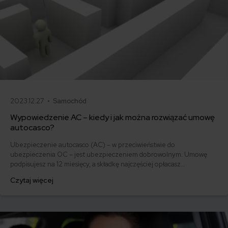
2023.12.27 •
Samochód
Wypowiedzenie AC – kiedy i jak można rozwiązać umowę
autocasco?
Ubezpieczenie autocasco (AC) – w przeciwieństwie do
ubezpieczenia OC – jest ubezpieczeniem dobrowolnym. Umowę
podpisujesz na 12 miesięcy, a składkę najczęściej opłacasz
jednorazowo. Co w przypadku, gdy udało Ci się znaleźć lepszą
Czytaj więcej
ofertę lub zdecydowałeś się sprzedać samochód w trakcie trwania
umowy? Sprawdź, w jakich sytuacjach ubezpieczenie AC wygasa
samo, a kiedy można odstąpić od umowy.