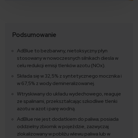
Podsumowanie
AdBlue to bezbarwny, nietoksyczny płyn
stosowany w nowoczesnych silnikach diesla w
celu redukcji emisji tlenków azotu (NOx).
Składa się w 32,5% z syntetycznego mocznika i
w 67,5% z wody demineralizowanej.
Wtryskiwany do układu wydechowego, reaguje
ze spalinami, przekształcając szkodliwe tlenki
azotu w azot i parę wodną.
AdBlue nie jest dodatkiem do paliwa; posiada
oddzielny zbiornik w pojeździe, zazwyczaj
zlokalizowany w pobliżu wlewu paliwa lub w