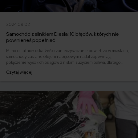
2024.09.02
Samochód z silnikiem Diesla: 10 błędów, których nie
powinieneś popełniać
Mimo ostatnich oskarżeń o zanieczyszczanie powietrza w miastach,
samochody zasilane olejem napędowym nadal zapewniają
połączenie wysokich osiągów z niskim zużyciem paliwa, dlatego
cieszą się w Polsce zasłużoną popularnością. Niestety, wciąż wielu
Czytaj więcej
kierowców nie wie, jak prawidłowo jeździć dieslem. Podpowiadamy,
jak ustrzec się 10 podstawowych błędów, aby samochód z silnikiem
Diesla służył Ci jak najdłużej.