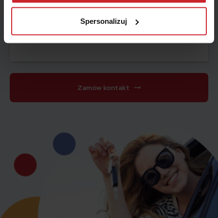
przetwarzamy dane osobowe w ramach
Polityki
prywatności
.
Telefon
E-mail
Spersonalizuj
Telefon
Zamów kontakt