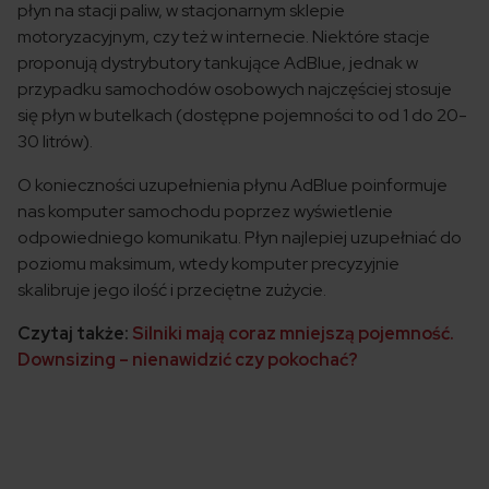
płyn na stacji paliw, w stacjonarnym sklepie
motoryzacyjnym, czy też w internecie. Niektóre stacje
proponują dystrybutory tankujące AdBlue, jednak w
przypadku samochodów osobowych najczęściej stosuje
się płyn w butelkach (dostępne pojemności to od 1 do 20-
30 litrów).
O konieczności uzupełnienia płynu AdBlue poinformuje
nas komputer samochodu poprzez wyświetlenie
odpowiedniego komunikatu. Płyn najlepiej uzupełniać do
poziomu maksimum, wtedy komputer precyzyjnie
skalibruje jego ilość i przeciętne zużycie.
Czytaj także:
Silniki mają coraz mniejszą pojemność.
Downsizing – nienawidzić czy pokochać?