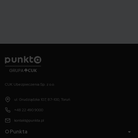
Punkta
CUK Ubezpieczenia Sp. z o.o.
ul. Grudziądzka 107, 87-100, Toruń
+48 22 490 9000
kontakt@punkta.pl
O Punkta