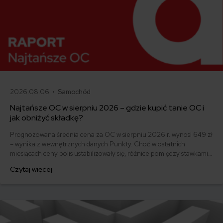
2026.08.06 •
Samochód
Najtańsze OC w sierpniu 2026 – gdzie kupić tanie OC i
jak obniżyć składkę?
Prognozowana średnia cena za OC w sierpniu 2026 r. wynosi 649 zł
– wynika z wewnętrznych danych Punkty. Choć w ostatnich
miesiącach ceny polis ustabilizowały się, różnice pomiędzy stawkami
za ubezpieczenie są ogromne. Jedni płacą zaledwie nieco ponad
Czytaj więcej
500 zł, inni – powyżej 1500 zł. Gdzie znaleźć najtańsze OC w Polsce
i jak obniżyć koszty ubezpieczenia samochodu? Odpowiadamy na
podstawie najnowszych danych z rynku.