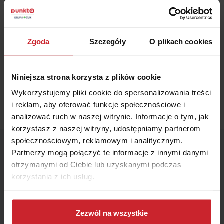
Informacje
o multiagencie i administratorze danych.
OBLICZ SKŁADKĘ OC/AC
Zgoda
Szczegóły
O plikach cookies
Niniejsza strona korzysta z plików cookie
Wykorzystujemy pliki cookie do spersonalizowania treści
i reklam, aby oferować funkcje społecznościowe i
analizować ruch w naszej witrynie. Informacje o tym, jak
korzystasz z naszej witryny, udostępniamy partnerom
społecznościowym, reklamowym i analitycznym.
Wskaż miesiąc końca polisy – zagwarantujemy Ci ofertę
Partnerzy mogą połączyć te informacje z innymi danymi
z najniższą ceną.
otrzymanymi od Ciebie lub uzyskanymi podczas
korzystania z ich usług.
Miesiąc
Dowiedz się więcej na temat tego, kim jesteśmy, jak
można się z nami skontaktować i w jaki sposób
Zezwól na wszystkie
Jak możemy się z Tobą skontaktować?