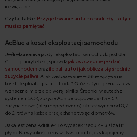
rozwiązanie.
Czytaj także:
Przygotowanie auta do podróży – o tym
musisz pamiętać!
AdBlue a koszt eksploatacji samochodu
Jeśli ekonomika jazdy i eksploatacji samochodu jest dla
Ciebie priorytetem, sprawdź
jak oszczędnie jeździć
samochodem
oraz
ile pali auto i jak oblicza się średnie
zużycie paliwa
. A jak zastosowanie AdBlue wpływa na
koszt eksploatacji samochodu? Otóż zużycie płynu zależy
w znacznej mierze od wersji silnika. Średnio, w autach z
systemem SCR, zużycie AdBlue odpowiada 4% – 5%
zużycia paliwa (oleju napędowego) lub też wynosi od 0,7
do 2 litrów na każde przejechane tysiąc kilometrów.
Jaka jest cena AdBlue? To wydatek rzędu 2 – 3 zł za litr
płynu. Na wysokość ceny wpływa m.in. to, czy kupujemy