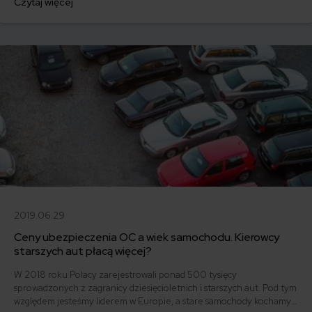
Czytaj więcej
najwięcej, gdzie najmniej i ile kosztuje najtańsza polisa OC po
pierwszym półroczu 2018? Sprawdzamy!
2019.06.29
Ceny ubezpieczenia OC a wiek samochodu. Kierowcy
starszych aut płacą więcej?
W 2018 roku Polacy zarejestrowali ponad 500 tysięcy
sprowadzonych z zagranicy dziesięcioletnich i starszych aut. Pod tym
względem jesteśmy liderem w Europie, a stare samochody kochamy