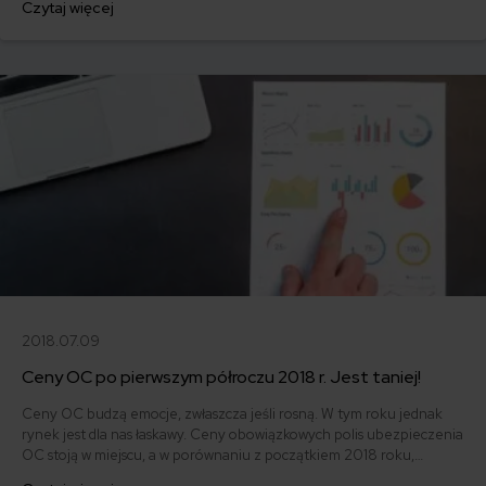
Czytaj więcej
by płacić za OC najmniej? W czołówce jest Dacia, Suzuki, Kia, ale też
inni faworyci.
2018.07.09
Ceny OC po pierwszym półroczu 2018 r. Jest taniej!
Ceny OC budzą emocje, zwłaszcza jeśli rosną. W tym roku jednak
rynek jest dla nas łaskawy. Ceny obowiązkowych polis ubezpieczenia
OC stoją w miejscu, a w porównaniu z początkiem 2018 roku,
obserwujemy nawet niewielkie spadki. Gdzie za OC płacimy