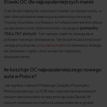
Stawki OC dla najpopularniejszych marek
O ile Smart należy do niszowych marek na naszym rynku, o
tyle zdecydowanie większą popularnością cieszą się
Toyoty, Hyundaie czy Nissany. Ich właściciele średnio płacą
za ubezpieczenie zbliżone kwoty, oscylujące
pomiędzy
756 a 767 złotych
. Tym samym marki te plasują się w
połowie naszego zestawienia. Ten koszt musisz brać pod
uwagę przy kupnie,
popularna marka
to łatwiejszy dostęp
do serwisów i części, choć wcale nie najtańsze
ubezpieczenie.
Ile kosztuje OC najpopularniejszego nowego
auta w Polsce?
Jak wynika z danych Polskiego Związku Przemysłu
Motoryzacyjnego, w 2018 roku najczęściej kupowanym
nowym samochodem w naszym kraju była Skoda. W
naszym zestawieniu marka ta uplasowała się w grupie