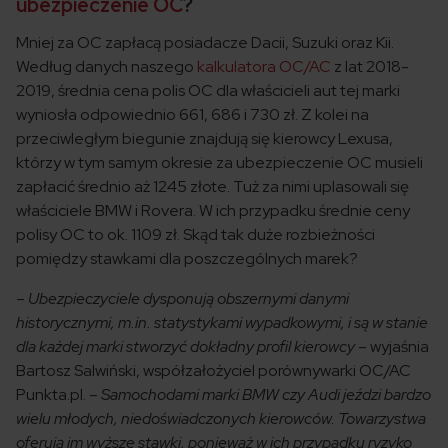
ubezpieczenie OC
?
Mniej za OC zapłacą posiadacze Dacii, Suzuki oraz Kii.
Według danych naszego
kalkulatora OC/AC
z lat 2018-
2019, średnia cena polis OC dla właścicieli aut tej marki
wyniosła odpowiednio 661, 686 i 730 zł. Z kolei na
przeciwległym biegunie znajdują się kierowcy Lexusa,
którzy w tym samym okresie za ubezpieczenie OC musieli
zapłacić średnio aż 1245 złote. Tuż za nimi uplasowali się
właściciele BMW i Rovera. W ich przypadku średnie ceny
polisy OC to ok. 1109 zł. Skąd tak duże rozbieżności
pomiędzy stawkami dla poszczególnych marek?
–
Ubezpieczyciele dysponują obszernymi danymi
historycznymi, m.in. statystykami wypadkowymi, i są w stanie
dla każdej marki stworzyć dokładny profil kierowcy
– wyjaśnia
Bartosz Salwiński, współzałożyciel porównywarki OC/AC
Punkta.pl. –
Samochodami marki BMW czy Audi jeździ bardzo
wielu młodych, niedoświadczonych kierowców. Towarzystwa
oferują im wyższe stawki, ponieważ w ich przypadku ryzyko