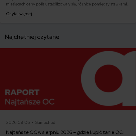
miesiącach ceny polis ustabilizowały się, różnice pomiędzy stawkami
za ubezpieczenie są ogromne. Jedni płacą zaledwie nieco ponad
Czytaj więcej
500 zł, inni – powyżej 1500 zł. Gdzie znaleźć najtańsze OC w Polsce
i jak obniżyć koszty ubezpieczenia samochodu? Odpowiadamy na
podstawie najnowszych danych z rynku.
Najchętniej czytane
2026.08.06 •
Samochód
Najtańsze OC w sierpniu 2026 – gdzie kupić tanie OC i