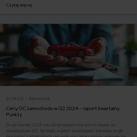
przede wszystkim za ich cenę! Ale czy na pewno oszczędzamy?
Czytaj więcej
Sprawdziliśmy, jak zmieniają się ceny ubezpieczenia OC w zależności
od wieku auta. Im starsze, tym tańsze? Nie zawsze!
2024.11.12 •
Samochód
Ceny OC samochodu w Q2 2024 – raport kwartalny
Punkty
Drugi kwartał 2024 roku to konsekwentny wzrost stawek za
obowiązkowe OC. Sprawdź, w jakich lokalizacjach kierowcy mogli
skorzystać z atrakcyjnych cen polis oraz jakie czynniki wpłynęły na