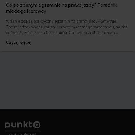
Co po zdanym egzaminie na prawo jazdy? Poradnik
młodego kierowcy
Właśnie zdałeś praktyczny egzamin na prawo jazdy? Świetnie!
Zanim jednak wsiądziesz za kierownicą własnego samochodu, musisz
dopełnić jeszcze kilka formalności. Co trzeba zrobić po zdaniu
egzaminu na prawo jazdy? Poznaj praktyczne wskazówki, dzięki
Czytaj więcej
którym szybko załatwisz sprawy urzędowe i będziesz mógł prowadzić
swoje auto.