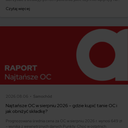
kształtowanie się tych stawek. Przygotowana analiza zmian, które
Czytaj więcej
zachodzą na rynku, pozwoli lepiej zrozumieć aktualną sytuację i
podjąć racjonalne decyzje dotyczące ubezpieczenia.
2026.08.06 •
Samochód
Najtańsze OC w sierpniu 2026 – gdzie kupić tanie OC i
jak obniżyć składkę?
Prognozowana średnia cena za OC w sierpniu 2026 r. wynosi 649 zł
– wynika z wewnętrznych danych Punkty. Choć w ostatnich