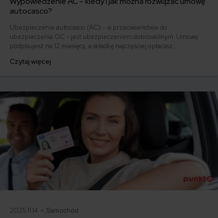
Wypowiedzenie AC – kiedy i jak można rozwiązać umowę
autocasco?
Ubezpieczenie autocasco (AC) – w przeciwieństwie do
ubezpieczenia OC – jest ubezpieczeniem dobrowolnym. Umowę
podpisujesz na 12 miesięcy, a składkę najczęściej opłacasz
jednorazowo. Co w przypadku, gdy udało Ci się znaleźć lepszą
Czytaj więcej
ofertę lub zdecydowałeś się sprzedać samochód w trakcie trwania
umowy? Sprawdź, w jakich sytuacjach ubezpieczenie AC wygasa
samo, a kiedy można odstąpić od umowy.
2025.11.14 •
Samochód