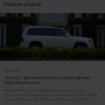
Podobne artykuły
2019.01.16
Tanie OC – jaki samochód kupić, by płacić najmniej?
Dacia, Suzuki a może…
Planujesz zakup auta? Analizujesz koszty związane z jego
utrzymaniem? Decydując się na zakup samochodu, weź pod uwagę
ceny ubezpieczenia OC. Różnice pomiędzy poszczególnymi
markami mogą sięgnąć nawet kilkuset złotych! Jaki samochód kupić