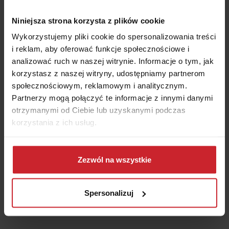
Niniejsza strona korzysta z plików cookie
Wykorzystujemy pliki cookie do spersonalizowania treści
i reklam, aby oferować funkcje społecznościowe i
Martyna Osmańska
analizować ruch w naszej witrynie. Informacje o tym, jak
Ekspert ds. ubezpieczeń
korzystasz z naszej witryny, udostępniamy partnerom
społecznościowym, reklamowym i analitycznym.
Partnerzy mogą połączyć te informacje z innymi danymi
Główny Specjalista ds. Ubezpieczeń. Sprawnie łączy
otrzymanymi od Ciebie lub uzyskanymi podczas
wiedzę o ubezpieczeniach z wiedzą o finansach, a także
korzystania z ich usług.
sprzedaży i marketingu. Od ponad 6 lat dzieli się tą wiedzą
z klientami, w imieniu grupy Punkta. Powiedzielibyśmy, że
Dowiedz się więcej na temat tego, kim jesteśmy, jak
kocha ubezpieczenia, ale to nieprawda – kocha zwierzaki,
można się z nami skontaktować i w jaki sposób
Zezwól na wszystkie
przetwarzamy dane osobowe w ramach
Polityki
po równo foki i alpaki. Na ubezpieczeniach po prostu się
prywatności
.
dobrze zna.
Spersonalizuj