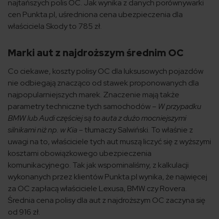
najtańszych polis OC. Jak wynika z danych porównywarki
cen Punkta.pl, uśredniona cena ubezpieczenia dla
właściciela Skody to 785 zł.
Marki aut z najdroższym średnim OC
Co ciekawe, koszty polisy OC dla luksusowych pojazdów
nie odbiegają znacząco od stawek proponowanych dla
najpopularniejszych marek. Znaczenie mają także
parametry techniczne tych samochodów –
W przypadku
BMW lub Audi częściej są to auta z dużo mocniejszymi
silnikami niż np. w Kia
– tłumaczy Salwiński. To właśnie z
uwagi na to, właściciele tych aut muszą liczyć się z wyższymi
kosztami obowiązkowego ubezpieczenia
komunikacyjnego. Tak jak wspominaliśmy, z kalkulacji
wykonanych przez klientów Punkta.pl wynika, że najwięcej
za OC zapłacą właściciele Lexusa, BMW czy Rovera.
Średnia cena polisy dla aut z najdroższym OC zaczyna się
od 916 zł.