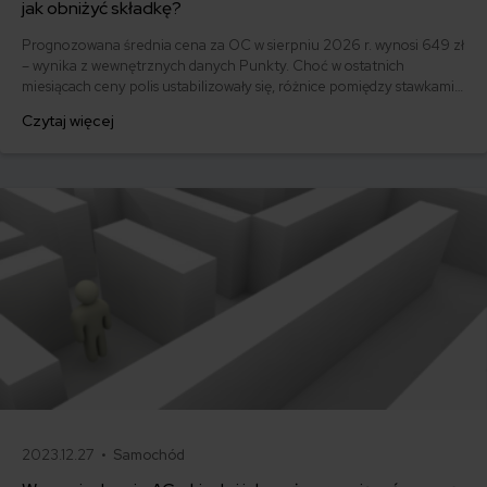
jak obniżyć składkę?
Prognozowana średnia cena za OC w sierpniu 2026 r. wynosi 649 zł
– wynika z wewnętrznych danych Punkty. Choć w ostatnich
miesiącach ceny polis ustabilizowały się, różnice pomiędzy stawkami
za ubezpieczenie są ogromne. Jedni płacą zaledwie nieco ponad
Czytaj więcej
500 zł, inni – powyżej 1500 zł. Gdzie znaleźć najtańsze OC w Polsce
i jak obniżyć koszty ubezpieczenia samochodu? Odpowiadamy na
podstawie najnowszych danych z rynku.
2023.12.27 •
Samochód