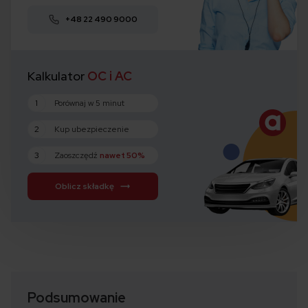
+48 22 490 9000
Kalkulator
OC i AC
1
Porównaj w 5 minut
2
Kup ubezpieczenie
3
Zaoszczędź
nawet 50%
Oblicz składkę
Podsumowanie