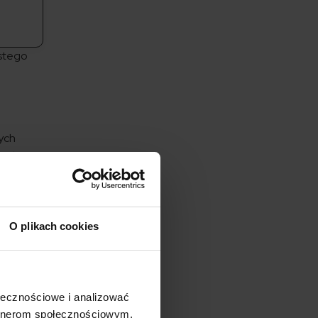
ystego
rych
jest
ego
giczne i
O plikach cookies
tego
 także
ołecznościowe i analizować
artnerom społecznościowym,