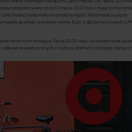
ziło strefę czystego transportu, jest Kraków. Od 1 lipca 2024 r
tały zarejestrowane przed 1 marca 2023 roku i mają normę emisj
 2 (dla Diesla) będą miały dozwolony wjazd. Natomiast pojazdy
 musiały spełniać surowsze normy: Euro 3 dla benzynowych i L
aostrzenie norm emisji po 1 lipca 2026 roku, co ostatecznie spo
 całkowicie wykluczonych z ruchu w strefach czystego transpor