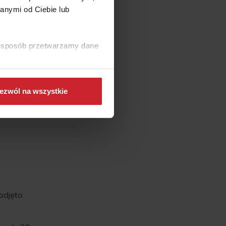
anymi od Ciebie lub
z
y
ki sposób przetwarzamy dane
zwolenie
eślone
ezwól na wszystkie
logiczne
podjęto