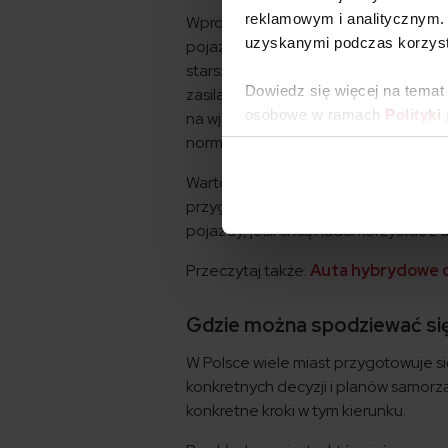
reklamowym i analitycznym. 
Wprowadzenie stref czystego transp
uzyskanymi podczas korzysta
pojazdów. Głównymi „niechcianymi” 
starsze modele benzynowe, które nie
Dowiedz się więcej na temat
zasilane gazem LPG czy benzyną będ
osobowe w ramach
Polityki
na wjazd. Do SCT będą mogły wjeżd
normy emisji.
Warto zaznaczyć, że właściciele poja
przygotowani na poszukiwanie alter
pojazdy, jeśli chcą nadal korzystać z
Przeczytaj także:
Auta hybrydowe co
Gdzie można spodziewać się
W Polsce wiele miast przygotowuje s
konkretnych decyzji i planów samorz
konkretne kroki w tym kierunku.