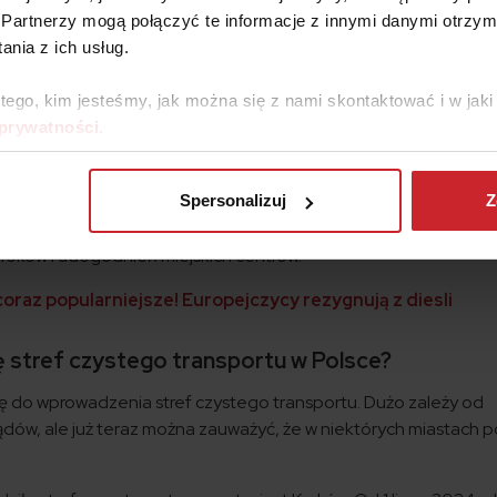
Partnerzy mogą połączyć te informacje z innymi danymi otrzym
ortu wiąże się z ograniczeniem dostępu dla określonych typów
nia z ich usług.
na ulicach będą samochody z
silnikami spalinowymi
: diesla ora
 spełniają współczesnych norm emisji spalin. Z kolei samochod
 tego, kim jesteśmy, jak można się z nami skontaktować i w ja
ą musiały spełniać określone normy emisyjne, aby uzyskać po
 prywatności
.
żać
samochody elektryczne
oraz hybrydowe, jeśli spełnią okr
zdów, które nie spełniają określonych kryteriów, powinni być
Spersonalizuj
Z
natywnych środków transportu lub inwestowanie w bardziej eko
 uroków i udogodnień miejskich centrów.
raz popularniejsze! Europejczycy rezygnują z diesli
 stref czystego transportu w Polsce?
ię do wprowadzenia stref czystego transportu. Dużo zależy od
ądów, ale już teraz można zauważyć, że w niektórych miastach 