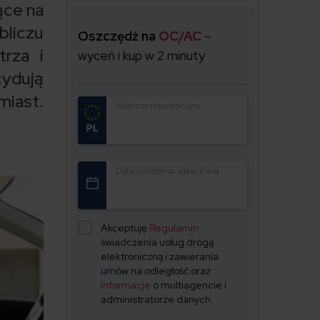
ące na
liczu
Oszczędź na
OC/AC
–
rza i
wyceń i kup w 2 minuty
ydują
miast.
Wpisz nr rejestracyjny
Data urodzenia właściciela
Akceptuję
Regulamin
świadczenia usług drogą
elektroniczną i zawierania
umów na odległość oraz
Informacje
o multiagencie i
administratorze danych.