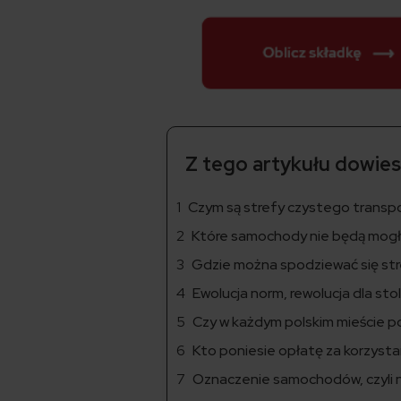
Z tego artykułu dowiesz
Czym są strefy czystego transp
Które samochody nie będą mogł
Gdzie można spodziewać się str
Ewolucja norm, rewolucja dla stol
Czy w każdym polskim mieście 
Kto poniesie opłatę za korzyst
Oznaczenie samochodów, czyli n