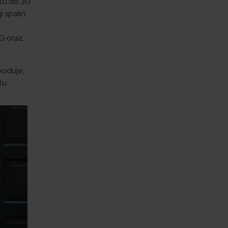
oku do 30
i spalin
PG oraz
woduje,
tu.