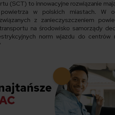
rtu (SCT) to innowacyjne rozwiązanie maj
 powietrza w polskich miastach. W ob
wiązanych z zanieczyszczeniem powiet
ansportu na środowisko samorządy dec
estrykcyjnych norm wjazdu do centrów 
?