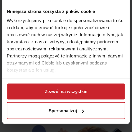
Wskaż miesiąc końca polisy – zagwarantujemy Ci ofertę
z najniższą ceną.
Niniejsza strona korzysta z plików cookie
Miesiąc
Wykorzystujemy pliki cookie do spersonalizowania treści
i reklam, aby oferować funkcje społecznościowe i
analizować ruch w naszej witrynie. Informacje o tym, jak
korzystasz z naszej witryny, udostępniamy partnerom
Jak możemy się z Tobą skontaktować?
społecznościowym, reklamowym i analitycznym.
Telefon
E-mail
Partnerzy mogą połączyć te informacje z innymi danymi
otrzymanymi od Ciebie lub uzyskanymi podczas
Telefon
korzystania z ich usług.
Dowiedz się więcej na temat tego, kim jesteśmy, jak
można się z nami skontaktować i w jaki sposób
Zezwól na wszystkie
Zamów kontakt
przetwarzamy dane osobowe w ramach
Polityki
prywatności
.
Spersonalizuj