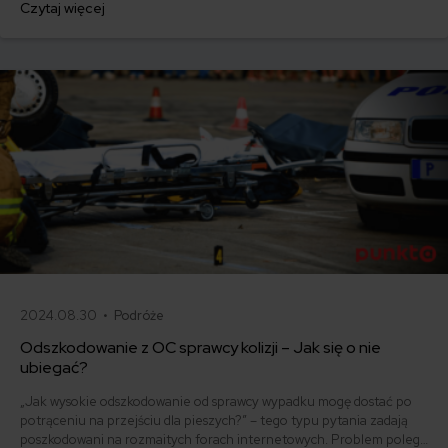
Czytaj więcej
bierze pod uwagę przy wycenie i jak samodzielnie oszacować realną
wartość pojazdu.
2024.08.30 •
Podróże
Odszkodowanie z OC sprawcy kolizji – Jak się o nie
ubiegać?
„Jak wysokie odszkodowanie od sprawcy wypadku mogę dostać po
potrąceniu na przejściu dla pieszych?” – tego typu pytania zadają
poszkodowani na rozmaitych forach internetowych. Problem polega