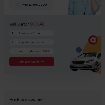
+48 22 490 9000
Kalkulator
OC i AC
1
Porównaj w 5 minut
2
Kup ubezpieczenie
3
Zaoszczędź
nawet 50%
Oblicz składkę
Podsumowanie