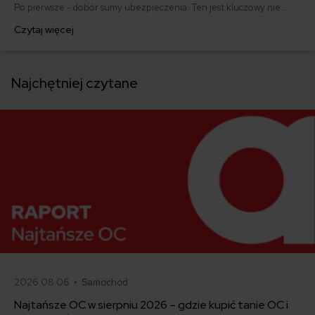
Po pierwsze - dobór sumy ubezpieczenia. Ten jest kluczowy nie
tylko ze względu na wysokość składki polisy. Złe oszacowanie
Czytaj więcej
wartości chronionych dóbr może doprowadzić do nadubezpieczenia
lub niedoubezpieczenia. Niedoubezpieczenie i nadubezpieczenie:
co to jest i jakie są tego konsekwencje?
Najchętniej czytane
2026.08.06 •
Samochód
Najtańsze OC w sierpniu 2026 – gdzie kupić tanie OC i