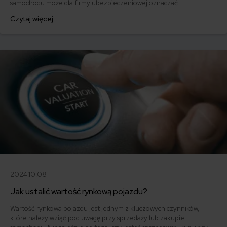
samochodu może dla firmy ubezpieczeniowej oznaczać
nieopłacalność naprawy. Kiedy ubezpieczyciel może stwierdzić
Czytaj więcej
szkodę całkowitą i jak ustalana jest wysokość odszkodowania po jej
powstaniu? Sprawdzamy!
2024.10.08
Jak ustalić wartość rynkową pojazdu?
Wartość rynkowa pojazdu jest jednym z kluczowych czynników,
które należy wziąć pod uwagę przy sprzedaży lub zakupie