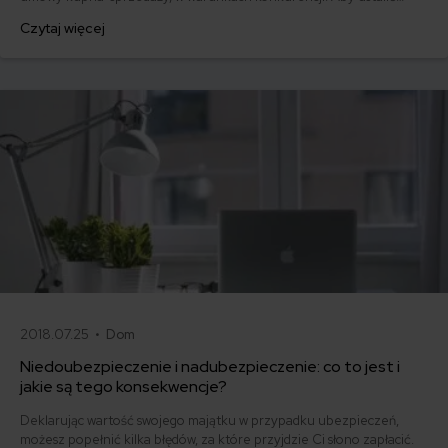
realną wartość rynkową pojazdu, muszą być spełnione określone
Czytaj więcej
warunki, jak np. strony umowy działają rozsądnie, niezależnie, a
także dysponują pełną wiedzą na temat samochodu będącego
przedmiotem umowy.
2018.07.25 •
Dom
Niedoubezpieczenie i nadubezpieczenie: co to jest i
jakie są tego konsekwencje?
Deklarując wartość swojego majątku w przypadku ubezpieczeń,
możesz popełnić kilka błędów, za które przyjdzie Ci słono zapłacić.