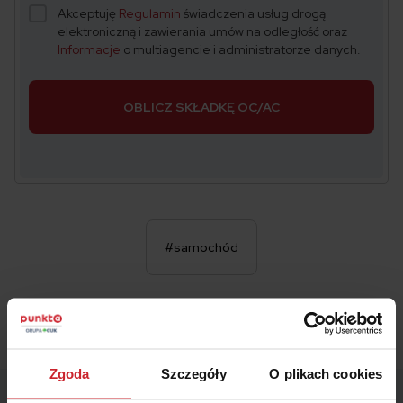
Akceptuję
Regulamin
świadczenia usług drogą
elektroniczną i zawierania umów na odległość oraz
Informacje
o multiagencie i administratorze danych.
OBLICZ SKŁADKĘ OC/AC
#samochód
Zgoda
Szczegóły
O plikach cookies