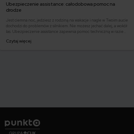
Ubezpieczenie assistance: całodobowa pomoc na
drodze
Jest ciemna noc, jedziesz z rodziną na wakacje i nagle w Twoim aucie
dochodzi do problemów z silnikiem. Nie możesz jechać dalej, a wokół
las. Ubezpieczenie assistance zapewnia pomoc techniczną w razie
takich problemów. Jeżeli często wyjeżdżasz albo masz awaryjny
Czytaj więcej
samochód, assistance może Ci bardzo ułatwić życie.