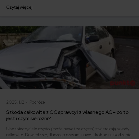
na wycenie takiego uszczerbku. Twoje zdrowie to nie samochód,
Czytaj więcej
który wyceni za rzeczoznawca. Zobacz, jak dostać odszkodowanie z
OC sprawcy kolizji.
2025.11.12 •
Podróże
Szkoda całkowita z OC sprawcy i z własnego AC – co to
jest i czym się różni?
Ubezpieczyciele często (może nawet za często) stwierdzają szkody
całkowite. Dowiedz się, dlaczego czasami nawet drobne uszkodzenie