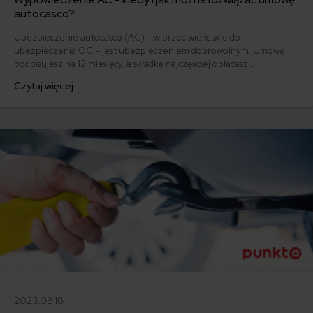
autocasco?
Ubezpieczenie autocasco (AC) – w przeciwieństwie do
ubezpieczenia OC – jest ubezpieczeniem dobrowolnym. Umowę
podpisujesz na 12 miesięcy, a składkę najczęściej opłacasz
jednorazowo. Co w przypadku, gdy udało Ci się znaleźć lepszą
Czytaj więcej
ofertę lub zdecydowałeś się sprzedać samochód w trakcie trwania
umowy? Sprawdź, w jakich sytuacjach ubezpieczenie AC wygasa
samo, a kiedy można odstąpić od umowy.
2023.08.18