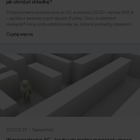
jak obniżyć składkę?
Prognozowana średnia cena za OC w sierpniu 2026 r. wynosi 649 zł
– wynika z wewnętrznych danych Punkty. Choć w ostatnich
miesiącach ceny polis ustabilizowały się, różnice pomiędzy stawkami
za ubezpieczenie są ogromne. Jedni płacą zaledwie nieco ponad
Czytaj więcej
500 zł, inni – powyżej 1500 zł. Gdzie znaleźć najtańsze OC w Polsce
i jak obniżyć koszty ubezpieczenia samochodu? Odpowiadamy na
podstawie najnowszych danych z rynku.
2023.12.27 •
Samochód
Wypowiedzenie AC – kiedy i jak można rozwiązać umowę