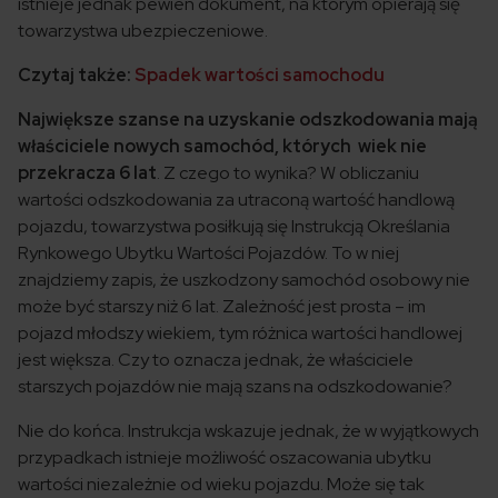
istnieje jednak pewien dokument, na którym opierają się
towarzystwa ubezpieczeniowe.
Czytaj także:
Spadek wartości samochodu
Największe szanse na uzyskanie odszkodowania mają
właściciele nowych samochód, których wiek nie
przekracza 6 lat
. Z czego to wynika? W obliczaniu
wartości odszkodowania za utraconą wartość handlową
pojazdu, towarzystwa posiłkują się Instrukcją Określania
Rynkowego Ubytku Wartości Pojazdów. To w niej
znajdziemy zapis, że uszkodzony samochód osobowy nie
może być starszy niż 6 lat. Zależność jest prosta – im
pojazd młodszy wiekiem, tym różnica wartości handlowej
jest większa. Czy to oznacza jednak, że właściciele
starszych pojazdów nie mają szans na odszkodowanie?
Nie do końca. Instrukcja wskazuje jednak, że w wyjątkowych
przypadkach istnieje możliwość oszacowania ubytku
wartości niezależnie od wieku pojazdu. Może się tak