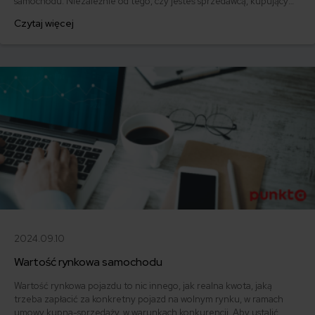
samochodu. Niezależnie od tego, czy jesteś sprzedawcą, kupującym
czy pośrednikiem, zrozumienie tego, jak ją ustalić jest niezbędne,
Czytaj więcej
aby przeprowadzić skuteczną transakcję.
2024.09.10
Wartość rynkowa samochodu
Wartość rynkowa pojazdu to nic innego, jak realna kwota, jaką
trzeba zapłacić za konkretny pojazd na wolnym rynku, w ramach
umowy kupna-sprzedaży, w warunkach konkurencji. Aby ustalić