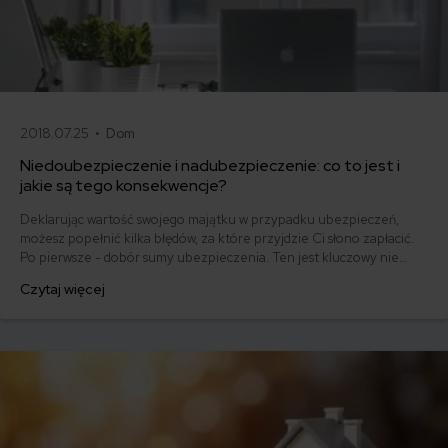
2018.07.25 •
Dom
Niedoubezpieczenie i nadubezpieczenie: co to jest i
jakie są tego konsekwencje?
Deklarując wartość swojego majątku w przypadku ubezpieczeń,
możesz popełnić kilka błędów, za które przyjdzie Ci słono zapłacić.
Po pierwsze - dobór sumy ubezpieczenia. Ten jest kluczowy nie
tylko ze względu na wysokość składki polisy. Złe oszacowanie
Czytaj więcej
wartości chronionych dóbr może doprowadzić do nadubezpieczenia
lub niedoubezpieczenia. Niedoubezpieczenie i nadubezpieczenie:
co to jest i jakie są tego konsekwencje?