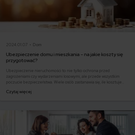
2024.01.07 •
Dom
Ubezpieczenie domu i mieszkania – na jakie koszty się
przygotować?
Ubezpieczenie nieruchomości to nie tylko ochrona przed
zagrożeniami czy wydarzeniami losowymi, ale przede wszystkim
poczucie bezpieczeństwa. Wiele osób zastanawia się, ile kosztuje
polisa i jakie czynniki wpływają na jej cenę. Przyjrzymy się temu
Czytaj więcej
zagadnieniu i postaramy odpowiedzieć na pytanie „ile kosztuje
ubezpieczenie domu/mieszkania?”.