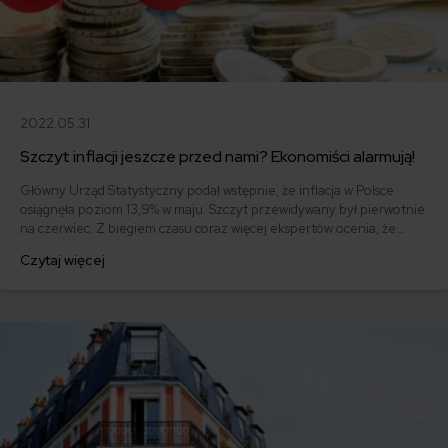
2022.05.31
Szczyt inflacji jeszcze przed nami? Ekonomiści alarmują!
Główny Urząd Statystyczny podał wstępnie, że inflacja w Polsce
osiągnęła poziom 13,9% w maju. Szczyt przewidywany był pierwotnie
na czerwiec. Z biegiem czasu coraz więcej ekspertów ocenia, że
będzie miał miejsce w II połowie roku. Jak wygląda sytuacja na rynku?
Czytaj więcej
Punkta sprawadza!