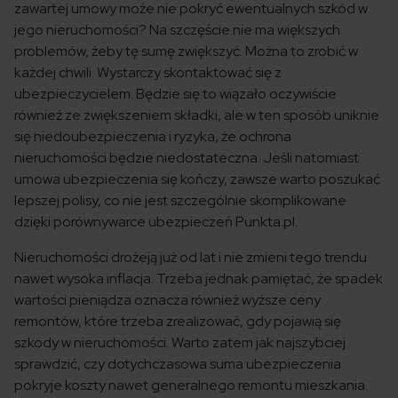
zawartej umowy może nie pokryć ewentualnych szkód w
jego nieruchomości? Na szczęście nie ma większych
problemów, żeby tę sumę zwiększyć. Można to zrobić w
każdej chwili. Wystarczy skontaktować się z
ubezpieczycielem. Będzie się to wiązało oczywiście
również ze zwiększeniem składki, ale w ten sposób uniknie
się niedoubezpieczenia i ryzyka, że ochrona
nieruchomości będzie niedostateczna. Jeśli natomiast
umowa ubezpieczenia się kończy, zawsze warto poszukać
lepszej polisy, co nie jest szczególnie skomplikowane
dzięki porównywarce ubezpieczeń Punkta.pl.
Nieruchomości drożeją już od lat i nie zmieni tego trendu
nawet wysoka inflacja. Trzeba jednak pamiętać, że spadek
wartości pieniądza oznacza również wyższe ceny
remontów, które trzeba zrealizować, gdy pojawią się
szkody w nieruchomości. Warto zatem jak najszybciej
sprawdzić, czy dotychczasowa suma ubezpieczenia
pokryje koszty nawet generalnego remontu mieszkania.