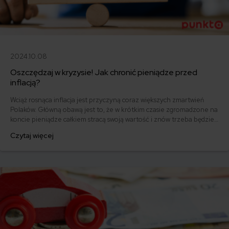
2024.10.08
Oszczędzaj w kryzysie! Jak chronić pieniądze przed
inflacją?
Wciąż rosnąca inflacja jest przyczyną coraz większych zmartwień
Polaków. Główną obawą jest to, że w krótkim czasie zgromadzone na
koncie pieniądze całkiem stracą swoją wartość i znów trzeba będzie
zaciskać pasa, aby zbudować wystarczającą poduszkę finansową. Jak
Czytaj więcej
chronić oszczędności przed inflacją?