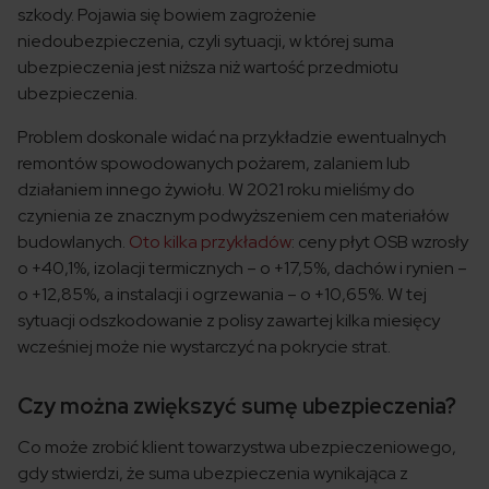
szkody. Pojawia się bowiem zagrożenie
niedoubezpieczenia, czyli sytuacji, w której suma
ubezpieczenia jest niższa niż wartość przedmiotu
ubezpieczenia.
Problem doskonale widać na przykładzie ewentualnych
remontów spowodowanych pożarem, zalaniem lub
działaniem innego żywiołu. W 2021 roku mieliśmy do
czynienia ze znacznym podwyższeniem cen materiałów
budowlanych.
Oto kilka przykładów
: ceny płyt OSB wzrosły
o +40,1%, izolacji termicznych – o +17,5%, dachów i rynien –
o +12,85%, a instalacji i ogrzewania – o +10,65%. W tej
sytuacji odszkodowanie z polisy zawartej kilka miesięcy
wcześniej może nie wystarczyć na pokrycie strat.
Czy można zwiększyć sumę ubezpieczenia?
Co może zrobić klient towarzystwa ubezpieczeniowego,
gdy stwierdzi, że suma ubezpieczenia wynikająca z