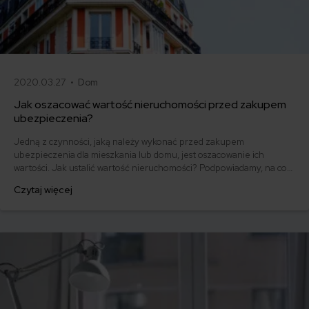
2020.03.27 •
Dom
Jak oszacować wartość nieruchomości przed zakupem
ubezpieczenia?
Jedną z czynności, jaką należy wykonać przed zakupem
ubezpieczenia dla mieszkania lub domu, jest oszacowanie ich
wartości. Jak ustalić wartość nieruchomości? Podpowiadamy, na co
należy zwrócić szczególną uwagę, by prawidłowo określić sumę
Czytaj więcej
ubezpieczenia. Parametr ten jest kluczowy przy wypłacie
odszkodowania z polisy.