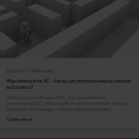
2023.12.27 •
Samochód
Wypowiedzenie AC – kiedy i jak można rozwiązać umowę
autocasco?
Ubezpieczenie autocasco (AC) – w przeciwieństwie do
ubezpieczenia OC – jest ubezpieczeniem dobrowolnym. Umowę
podpisujesz na 12 miesięcy, a składkę najczęściej opłacasz
jednorazowo. Co w przypadku, gdy udało Ci się znaleźć lepszą
Czytaj więcej
ofertę lub zdecydowałeś się sprzedać samochód w trakcie trwania
umowy? Sprawdź, w jakich sytuacjach ubezpieczenie AC wygasa
samo, a kiedy można odstąpić od umowy.