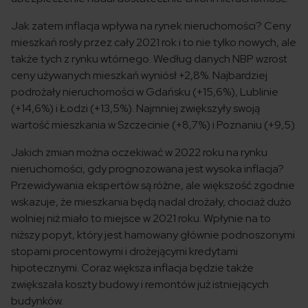
Jak zatem inflacja wpływa na rynek nieruchomości? Ceny
mieszkań rosły przez cały 2021 rok i to nie tylko nowych, ale
także tych z rynku wtórnego. Według danych NBP wzrost
ceny używanych mieszkań wyniósł +2,8%. Najbardziej
podrożały nieruchomości w Gdańsku (+15,6%), Lublinie
(+14,6%) i Łodzi (+13,5%). Najmniej zwiększyły swoją
wartość mieszkania w Szczecinie (+8,7%) i Poznaniu (+9,5).
Jakich zmian można oczekiwać w 2022 roku na rynku
nieruchomości, gdy prognozowana jest wysoka inflacja?
Przewidywania ekspertów są różne, ale większość zgodnie
wskazuje, że mieszkania będą nadal drożały, chociaż dużo
wolniej niż miało to miejsce w 2021 roku. Wpłynie na to
niższy popyt, który jest hamowany głównie podnoszonymi
stopami procentowymi i drożejącymi kredytami
hipotecznymi. Coraz większa inflacja będzie także
zwiększała koszty budowy i remontów już istniejących
budynków.