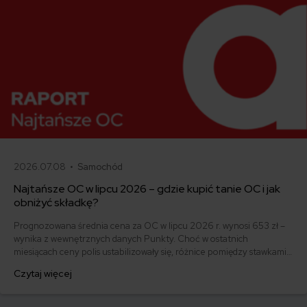
2026.07.08 •
Samochód
Najtańsze OC w lipcu 2026 – gdzie kupić tanie OC i jak
obniżyć składkę?
Prognozowana średnia cena za OC w lipcu 2026 r. wynosi 653 zł –
wynika z wewnętrznych danych Punkty. Choć w ostatnich
miesiącach ceny polis ustabilizowały się, różnice pomiędzy stawkami
za ubezpieczenie są ogromne. Jedni płacą zaledwie nieco ponad
Czytaj więcej
500 zł, inni – więcej niż 1500 zł. Gdzie znaleźć najtańsze OC w
Polsce i jak obniżyć koszty ubezpieczenia samochodu?
Odpowiadamy na podstawie najnowszych danych z rynku.