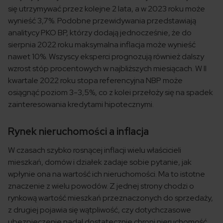
się utrzymywać przez kolejne 2 lata, a w 2023 roku może
wynieść 3,7%. Podobne przewidywania przedstawiają
analitycy PKO BP, którzy dodają jednocześnie, że do
sierpnia 2022 roku maksymalna inflacja może wynieść
nawet 10%. Wszyscy eksperci prognozują również dalszy
wzrost stóp procentowych w najbliższych miesiącach. W II
kwartale 2022 roku stopa referencyjna NBP może
osiągnąć poziom 3-3,5%, co z kolei przełoży się na spadek
zainteresowania kredytami hipotecznymi.
Rynek nieruchomości a inflacja
W czasach szybko rosnącej inflacji wielu właścicieli
mieszkań, domów i działek zadaje sobie pytanie, jak
wpłynie ona na wartość ich nieruchomości. Ma to istotne
znaczenie z wielu powodów. Z jednej strony chodzi o
rynkową wartość mieszkań przeznaczonych do sprzedaży,
z drugiej pojawia się wątpliwość, czy dotychczasowe
ubezpieczenie nadal dostatecznie chroni nieruchomość.