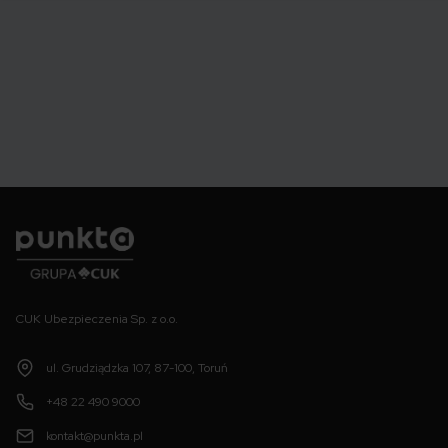
Punkta
CUK Ubezpieczenia Sp. z o.o.
ul. Grudziądzka 107, 87-100, Toruń
+48 22 490 9000
kontakt@punkta.pl