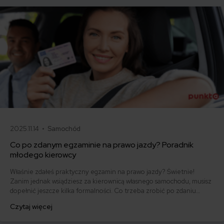
2025.11.14 •
Samochód
Co po zdanym egzaminie na prawo jazdy? Poradnik
młodego kierowcy
Właśnie zdałeś praktyczny egzamin na prawo jazdy? Świetnie!
Zanim jednak wsiądziesz za kierownicą własnego samochodu, musisz
dopełnić jeszcze kilka formalności. Co trzeba zrobić po zdaniu
egzaminu na prawo jazdy? Poznaj praktyczne wskazówki, dzięki
Czytaj więcej
którym szybko załatwisz sprawy urzędowe i będziesz mógł prowadzić
swoje auto.