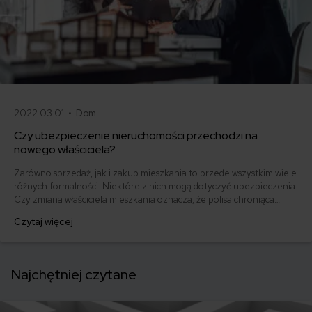
2022.03.01 •
Dom
Czy ubezpieczenie nieruchomości przechodzi na
nowego właściciela?
Zarówno sprzedaż, jak i zakup mieszkania to przede wszystkim wiele
różnych formalności. Niektóre z nich mogą dotyczyć ubezpieczenia.
Czy zmiana właściciela mieszkania oznacza, że polisa chroniąca
nieruchomość przechodzi także na nowego właściciela? A może
Czytaj więcej
trzeba poszukać nowego ubezpieczenia?
Najchętniej czytane