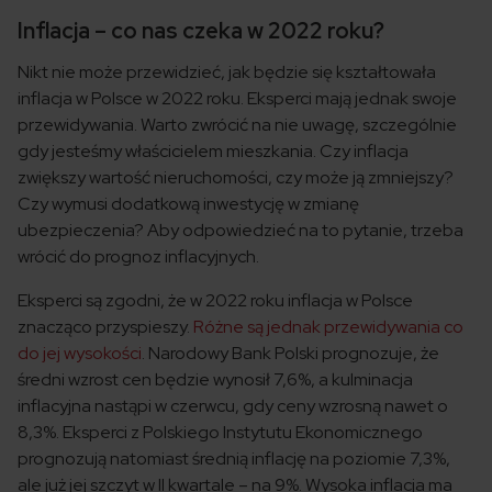
Inflacja – co nas czeka w 2022 roku?
Nikt nie może przewidzieć, jak będzie się kształtowała
inflacja w Polsce w 2022 roku. Eksperci mają jednak swoje
przewidywania. Warto zwrócić na nie uwagę, szczególnie
gdy jesteśmy właścicielem mieszkania. Czy inflacja
zwiększy wartość nieruchomości, czy może ją zmniejszy?
Czy wymusi dodatkową inwestycję w zmianę
ubezpieczenia? Aby odpowiedzieć na to pytanie, trzeba
wrócić do prognoz inflacyjnych.
Eksperci są zgodni, że w 2022 roku inflacja w Polsce
znacząco przyspieszy.
Różne są jednak przewidywania co
do jej wysokości
. Narodowy Bank Polski prognozuje, że
średni wzrost cen będzie wynosił 7,6%, a kulminacja
inflacyjna nastąpi w czerwcu, gdy ceny wzrosną nawet o
8,3%. Eksperci z Polskiego Instytutu Ekonomicznego
prognozują natomiast średnią inflację na poziomie 7,3%,
ale już jej szczyt w II kwartale – na 9%. Wysoka inflacja ma