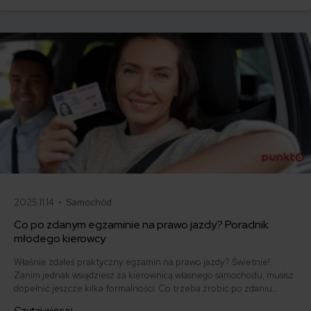
umowy? Sprawdź, w jakich sytuacjach ubezpieczenie AC wygasa
samo, a kiedy można odstąpić od umowy.
2025.11.14 •
Samochód
Co po zdanym egzaminie na prawo jazdy? Poradnik
młodego kierowcy
Właśnie zdałeś praktyczny egzamin na prawo jazdy? Świetnie!
Zanim jednak wsiądziesz za kierownicą własnego samochodu, musisz
dopełnić jeszcze kilka formalności. Co trzeba zrobić po zdaniu
egzaminu na prawo jazdy? Poznaj praktyczne wskazówki, dzięki
Czytaj więcej