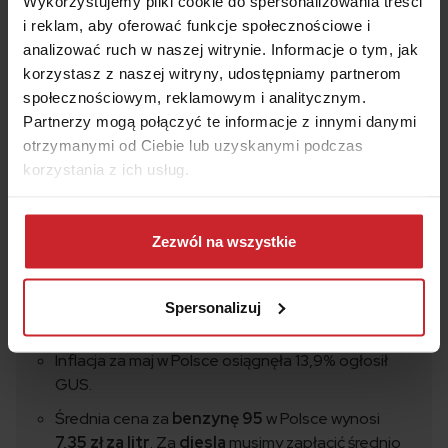
Wykorzystujemy pliki cookie do spersonalizowania treści
i reklam, aby oferować funkcje społecznościowe i
analizować ruch w naszej witrynie. Informacje o tym, jak
Źródła:
korzystasz z naszej witryny, udostępniamy partnerom
https://twitter.com/nbppl
społecznościowym, reklamowym i analitycznym.
https://www.autocentrum.pl/paliwa/ceny-paliw
Partnerzy mogą połączyć te informacje z innymi danymi
https://www.pap.pl
otrzymanymi od Ciebie lub uzyskanymi podczas
korzystania z ich usług.
Dowiedz się więcej na temat tego, kim jesteśmy, jak
można się z nami skontaktować i w jaki sposób
Zezwól na wszystkie
przetwarzamy dane osobowe w ramach
Polityki
prywatności
.
Podsumowanie
Spersonalizuj
Inflacja za maj w Polsce osiągnęła 13,9% ogłosił
GUS.
Średnia cena za
benzynę 95
w Polsce wynosi
7,35 zł za litr
. Za
diesla
musimy zapłacić średnio