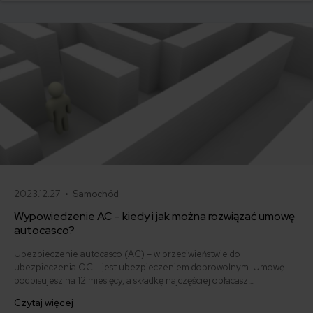
podstawie najnowszych danych z rynku.
2023.12.27 •
Samochód
Wypowiedzenie AC – kiedy i jak można rozwiązać umowę
autocasco?
Ubezpieczenie autocasco (AC) – w przeciwieństwie do
ubezpieczenia OC – jest ubezpieczeniem dobrowolnym. Umowę
podpisujesz na 12 miesięcy, a składkę najczęściej opłacasz
jednorazowo. Co w przypadku, gdy udało Ci się znaleźć lepszą
Czytaj więcej
ofertę lub zdecydowałeś się sprzedać samochód w trakcie trwania