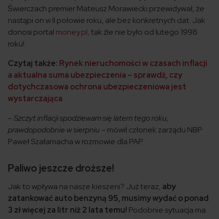
Świerczach premier Mateusz Morawiecki przewidywał, że
nastąpi on w II połowie roku, ale bez konkretnych dat. Jak
donosi portal
money.pl,
tak źle nie było od lutego 1998
roku!
Czytaj także:
Rynek nieruchomości w czasach inflacji
a aktualna suma ubezpieczenia – sprawdź, czy
dotychczasowa ochrona ubezpieczeniowa jest
wystarczająca
– Szczyt inflacji spodziewam się latem tego roku,
prawdopodobnie w sierpniu
– mówił członek zarządu NBP
Paweł Szałamacha w rozmowie dla PAP.
Paliwo jeszcze droższe!
Jak to wpływa na nasze kieszeni? Już teraz,
aby
zatankować auto benzyną 95, musimy wydać o ponad
3 zł więcej za litr niż 2 lata temu!
Podobnie sytuacja ma