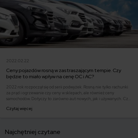
2022.02.22
Ceny pojazdów rosną w zastraszającym tempie. Czy
będzie to miało wpływ na cenę OC i AC?
2022 rok rozpoczął się od serii podwyżek. Rosną nie tylko rachunki
za prąd i ogrzewanie czy ceny w sklepach, ale również ceny
samochodów. Dotyczy to zarówno aut nowych, jak i używanych. Czy
ich wyższa cena przełoży się na droższe ubezpieczenie
Czytaj więcej
komunikacyjne?
Najchętniej czytane