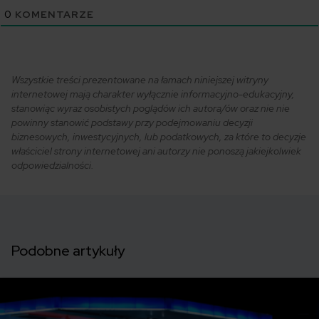
0
KOMENTARZE
Wszystkie treści prezentowane na łamach niniejszej witryny
internetowej mają charakter wyłącznie informacyjno-edukacyjny,
stanowiąc wyraz osobistych poglądów ich autora/ów oraz nie nie
powinny stanowić podstawy przy podejmowaniu decyzji
biznesowych, inwestycyjnych, lub podatkowych, za które to decyzje
właściciel strony internetowej ani autorzy nie ponoszą jakiejkolwiek
odpowiedzialności.
Podobne artykuły