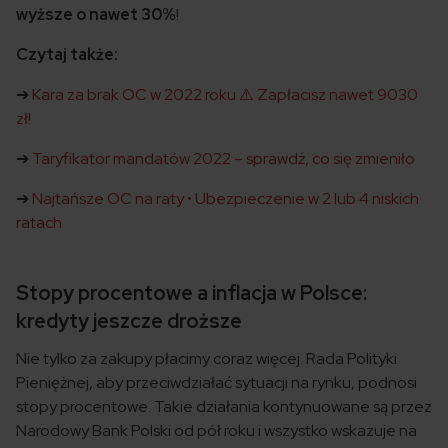
wyższe o nawet 30%
!
Czytaj także:
➔
Kara za brak OC w 2022 roku ⚠️ Zapłacisz nawet 9030
zł!
➔
Taryfikator mandatów 2022 – sprawdź, co się zmieniło
➔
Najtańsze OC na raty • Ubezpieczenie w 2 lub 4 niskich
ratach
Stopy procentowe a inflacja w Polsce:
kredyty jeszcze droższe
Nie tylko za zakupy płacimy coraz więcej. Rada Polityki
Pieniężnej, aby przeciwdziałać sytuacji na rynku, podnosi
stopy procentowe. Takie działania kontynuowane są przez
Narodowy Bank Polski od pół roku i wszystko wskazuje na