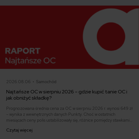
2026.08.06 •
Samochód
Najtańsze OC w sierpniu 2026 – gdzie kupić tanie OC i
jak obniżyć składkę?
Prognozowana średnia cena za OC w sierpniu 2026 r. wynosi 649 zł
– wynika z wewnętrznych danych Punkty. Choć w ostatnich
miesiącach ceny polis ustabilizowały się, różnice pomiędzy stawkami
za ubezpieczenie są ogromne. Jedni płacą zaledwie nieco ponad
Czytaj więcej
500 zł, inni – powyżej 1500 zł. Gdzie znaleźć najtańsze OC w Polsce
i jak obniżyć koszty ubezpieczenia samochodu? Odpowiadamy na