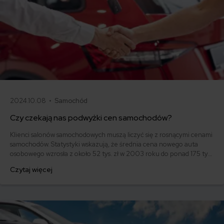
2024.10.08 •
Samochód
Czy czekają nas podwyżki cen samochodów?
Klienci salonów samochodowych muszą liczyć się z rosnącymi cenami
samochodów. Statystyki wskazują, że średnia cena nowego auta
osobowego wzrosła z około 52 tys. zł w 2003 roku do ponad 175 tys.
zł w 2023 roku. Ten niebywały wzrost był spowodowany kumulacją
Czytaj więcej
wielu czynników, od inflacji po zmiany w przepisach unijnych
dotyczących bezpieczeństwa i emisji CO2. Co nas czeka w 2024
roku?