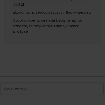
7,73 zł
.
Ekonomiści przewidują szczyt inflacji w sierpniu.
Stopy procentowe nadal będą rosnąć, co
oznacza, że raty kredytu
będą jeszcze
droższe
.