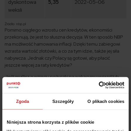
dyskontowa
5,35
2022-05-06
weksli
Źródło: nbp.pl
Pomimo ciągłego wzrostu cen kredytów, ekonomiści
przekonują, że jest to słuszna decyzja. W ten sposób NBP
ma możliwość hamowania inflacji. Dzięki temu zabiegowi
wzrasta wartość złotówki, a co za tym idzie, także jej siła
nabywcza. Jednak czy Polacy są gotowi, aby płacić
jeszcze więcej za raty kredytów?
Jeśli myślisz o wzięciu pożyczki na wakacyjny wyjazd lub
połączenie kilku rat w jedną, niższą – nie przepłacaj!
Sprawdź, gdzie najtaniej możesz uzyskać kredyt
gotówkowy.
Zgoda
Szczegóły
O plikach cookies
Sprawdź najniższą ratę!
Niniejsza strona korzysta z plików cookie