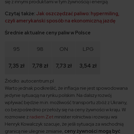
się z innymi produktami w tym żywnością i energią.
Czytaj także:
Jak oszczędzać paliwo: hypermiling,
czyli amerykański sposób na ekonomiczną jazdę
Średnie aktualne ceny paliw w Polsce
95
98
ON
LPG
7,35 zł
7,78 zł
7,73 zł
3,54 zł
Źródło: autocentrum.pl
Warto jednak podkreślić, że inflacja nie jest spowodowana
jedynie sytuacją na rynku polskim. Na dalszy rozwój
wpływać będzie m.in. możliwość transportu zbóż z Ukrainy,
co bezpośrednio przełoży się na ceny żywności w kraju. W
rozmowie z
radiem Zet
minister rolnictwa i rozwoju wsi
Henryk Kowalczyk szacuje, że jeśli sytuacja za wschodnią
granicą nie ulegnie zmianie,
ceny żywności mogą być