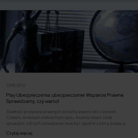
2018.01.12
Play Ubezpieczenia: ubezpieczenie Wsparcie Prawne.
Sprawdzamy, czy warto!
Zawiłości przepisów prawnych potrafią spędzić sen z powiek.
Czasem, w naszym codziennym życiu, musimy stawić czoła
sytuacjom, których rozwiązanie musi być zgodne z literą prawa, a
usługi prawnicze kosztują: nieraz słono. Jak działa oferowane przez
Czytaj więcej
PLAY Ubezpieczenia "Wsparcie Prawne" i czy warto je mieć?