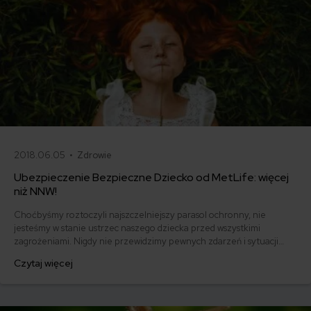
2018.06.05 •
Zdrowie
Ubezpieczenie Bezpieczne Dziecko od MetLife: więcej
niż NNW!
Choćbyśmy roztoczyli najszczelniejszy parasol ochronny, nie
jesteśmy w stanie ustrzec naszego dziecka przed wszystkimi
zagrożeniami. Nigdy nie przewidzimy pewnych zdarzeń i sytuacji
życiowych, którym będziemy musieli stawić czoła. Względny spokój i
Czytaj więcej
poczucie bezpieczeństwa może zagwarantować nam odpowiednia
polisa. Czy ubezpieczenie Bezpieczne Dziecko od MetLife jest
właśnie jedną z nich? To więcej niż zwykle NNW!