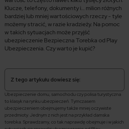
wartość to często nawet kilku tysięcy złotych.
Klucze, telefony, dokumenty i... milion różnych
bardziej lub mniej wartościowych rzeczy - tyle
możemy stracić, w razie kradzieży. Na pomoc
w takich sytuacjach może przyjść
ubezpieczenie Bezpieczna Torebka od Play
Ubezpieczenia. Czy warto je kupić?
Z tego artykułu dowiesz się:
Ubezpieczenie domu, samochodu czy polisa turystyczna
to klasyk na rynku ubezpieczeń. Tymczasem
ubezpieczeniem obejmujemy także mniej oczywiste
przedmioty. Jednym z nich jest na przykład damska
torebka. Sprawdzamy, co tak naprawdę obejmuje i w jakich
sytuacjach się sprawdzi ubezpieczenie od Play –