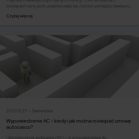
– wynika z wewnętrznych danych Punkty. Choć w ostatnich
miesiącach ceny polis ustabilizowały się, różnice pomiędzy stawkami
za ubezpieczenie są ogromne. Jedni płacą zaledwie nieco ponad
Czytaj więcej
500 zł, inni – powyżej 1500 zł. Gdzie znaleźć najtańsze OC w Polsce
i jak obniżyć koszty ubezpieczenia samochodu? Odpowiadamy na
podstawie najnowszych danych z rynku.
2023.12.27 •
Samochód
Wypowiedzenie AC – kiedy i jak można rozwiązać umowę
autocasco?
Ubezpieczenie autocasco (AC) – w przeciwieństwie do