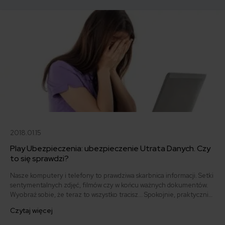
zda ono egzamin.
2018.01.15
Play Ubezpieczenia: ubezpieczenie Utrata Danych. Czy
to się sprawdzi?
Nasze komputery i telefony to prawdziwa skarbnica informacji. Setki
sentymentalnych zdjęć, filmów czy w końcu ważnych dokumentów.
Wyobraź sobie, że teraz to wszystko tracisz... Spokojnie, praktycznie
w przypadku każdej awarii możesz liczyć na całkowite lub częściowe
Czytaj więcej
odzyskanie danych. Z pomocą w takich sytuacjach przyjdzie Play
Ubezpieczenia i polisa „Utrata Danych”. Jak to działa?