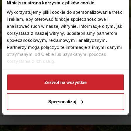
Niniejsza strona korzysta z plików cookie
Wykorzystujemy pliki cookie do spersonalizowania treści
i reklam, aby oferować funkcje społecznościowe i
analizować ruch w naszej witrynie. Informacje o tym, jak
korzystasz z naszej witryny, udostępniamy partnerom
społecznościowym, reklamowym i analitycznym.
Partnerzy mogą połączyć te informacje z innymi danymi
otrzymanymi od Ciebie lub uzyskanymi podczas
korzystania z ich usług.
2018.01.18
Play Ubezpieczenia: ubezpieczenie Bezpieczny Pupil.
Dowiedz się więcej na temat tego, kim jesteśmy, jak
Czy warto ubezpieczyć zwierzęta?
można się z nami skontaktować i w jaki sposób
Zezwól na wszystkie
Ubezpieczenie psa lub kota dla wielu z nas może wydawać się
przetwarzamy dane osobowe w ramach
Polityki
pomysłem niedorzecznym. Tymczasem na Zachodzie, polisy dla
prywatności
.
posiadaczy zwierząt domowych są oferowane od kilkudziesięciu lat i
Spersonalizuj
cieszą się niesłabnącą popularnością. W jakich sytuacjach sprawdzi się
Czytaj więcej
ubezpieczenie zwierząt? Prześwietlamy nowość na rynku
ubezpieczeń Play - polisę „Bezpieczny pupil”.