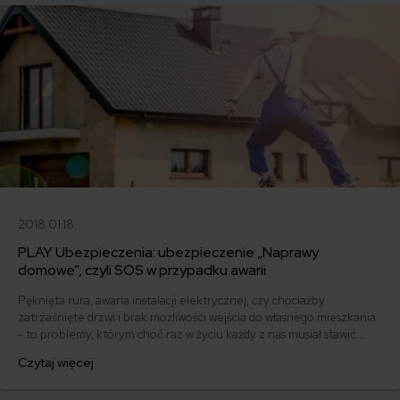
2018.01.18
PLAY Ubezpieczenia: ubezpieczenie „Naprawy
domowe”, czyli SOS w przypadku awarii
Pęknięta rura, awaria instalacji elektrycznej, czy chociażby
zatrzaśnięte drzwi i brak możliwości wejścia do własnego mieszkania
- to problemy, którym choć raz w życiu każdy z nas musiał stawić
czoła. Szczęściarzami ci, który mają do dyspozycji własną i osobistą
Czytaj więcej
„złotą rączkę”. Dla wszystkich innych Play przygotował
ubezpieczenie „Naprawy domowe”. Sprawdzamy, w jakich sytuacjach