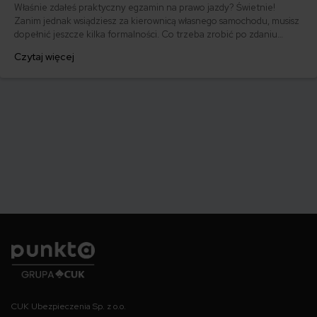
Właśnie zdałeś praktyczny egzamin na prawo jazdy? Świetnie!
Zanim jednak wsiądziesz za kierownicą własnego samochodu, musisz
dopełnić jeszcze kilka formalności. Co trzeba zrobić po zdaniu
egzaminu na prawo jazdy? Poznaj praktyczne wskazówki, dzięki
Czytaj więcej
którym szybko załatwisz sprawy urzędowe i będziesz mógł prowadzić
swoje auto.
Punkta
CUK Ubezpieczenia Sp. z o.o.