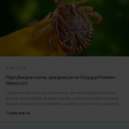
2018.01.09
Play Ubezpieczenia: ubezpieczenie Gryzący Problem
(kleszcze).
Ugryzienie kleszcza nie jest bolesne, ale może okazać się bardzo
groźne i doprowadzić do wielu chorób. Jedną z nich jest borelioza.
Zdiagnozowanie jej nie jest łatwe, a wykrycie tej choroby zaraz po
zakażeniu - niemożliwe. Potrzeba odpowiednich testów i
Czytaj więcej
specjalistycznej diagnostyki by wykryć tę podstępną chorobę.
Pomocną dłoń w takich sytuacjach wyciąga Play, który wprowadził na
rynek ubezpieczenie Gryzący Problem.