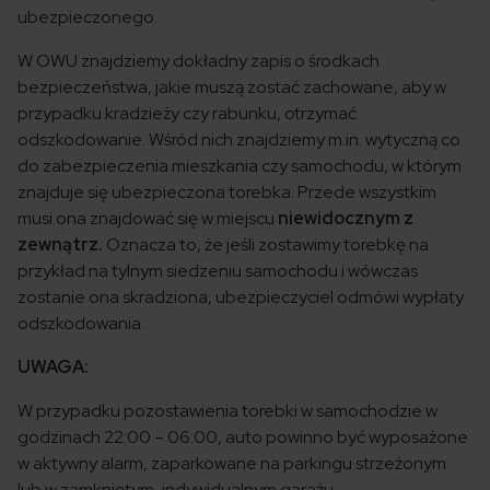
ubezpieczonego.
W OWU znajdziemy dokładny zapis o środkach
bezpieczeństwa, jakie muszą zostać zachowane, aby w
przypadku kradzieży czy rabunku, otrzymać
odszkodowanie. Wśród nich znajdziemy m.in. wytyczną co
do zabezpieczenia mieszkania czy samochodu, w którym
znajduje się ubezpieczona torebka. Przede wszystkim
musi ona znajdować się w miejscu
niewidocznym z
zewnątrz.
Oznacza to, że jeśli zostawimy torebkę na
przykład na tylnym siedzeniu samochodu i wówczas
zostanie ona skradziona, ubezpieczyciel odmówi wypłaty
odszkodowania.
UWAGA:
W przypadku pozostawienia torebki w samochodzie w
godzinach 22:00 – 06:00, auto powinno być wyposażone
w aktywny alarm, zaparkowane na parkingu strzeżonym
lub w zamkniętym, indywidualnym garażu.