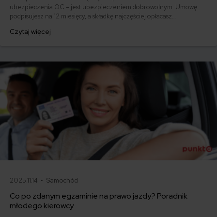
ubezpieczenia OC – jest ubezpieczeniem dobrowolnym. Umowę
podpisujesz na 12 miesięcy, a składkę najczęściej opłacasz
jednorazowo. Co w przypadku, gdy udało Ci się znaleźć lepszą
Czytaj więcej
ofertę lub zdecydowałeś się sprzedać samochód w trakcie trwania
umowy? Sprawdź, w jakich sytuacjach ubezpieczenie AC wygasa
samo, a kiedy można odstąpić od umowy.
2025.11.14 •
Samochód
Co po zdanym egzaminie na prawo jazdy? Poradnik
młodego kierowcy