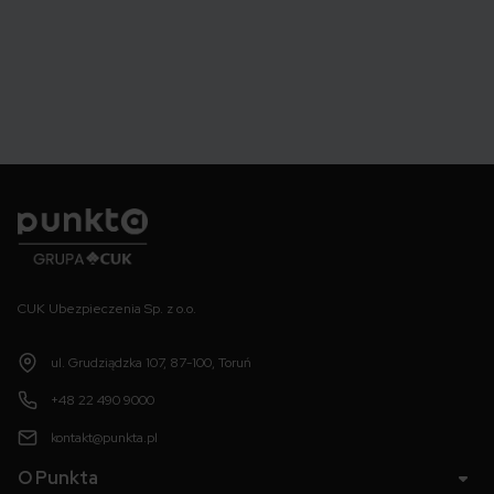
Punkta
CUK Ubezpieczenia Sp. z o.o.
ul. Grudziądzka 107, 87-100, Toruń
+48 22 490 9000
kontakt@punkta.pl
O Punkta