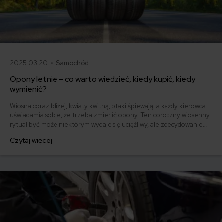
2025.03.20 •
Samochód
Opony letnie – co warto wiedzieć, kiedy kupić, kiedy
wymienić?
Wiosna coraz bliżej, kwiaty kwitną, ptaki śpiewają, a każdy kierowca
uświadamia sobie, że trzeba zmienić opony. Ten coroczny wiosenny
rytuał być może niektórym wydaje się uciążliwy, ale zdecydowanie
jest konieczny. Letnie opony są przecież projektowane przez
Czytaj więcej
producentów po to, by auto jak najlepiej prowadziło się wiosną i
latem. Oto kilka ważnych informacji na ich temat.