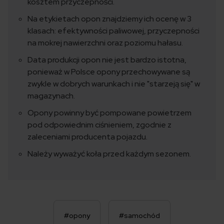
kosztem przyczepności.
Na etykietach opon znajdziemy ich ocenę w 3
klasach: efektywności paliwowej, przyczepności
na mokrej nawierzchni oraz poziomu hałasu.
Data produkcji opon nie jest bardzo istotna,
ponieważ w Polsce opony przechowywane są
zwykle w dobrych warunkach i nie "starzeją się" w
magazynach.
Opony powinny być pompowane powietrzem
pod odpowiednim ciśnieniem, zgodnie z
zaleceniami producenta pojazdu.
Należy wyważyć koła przed każdym sezonem.
#opony
#samochód