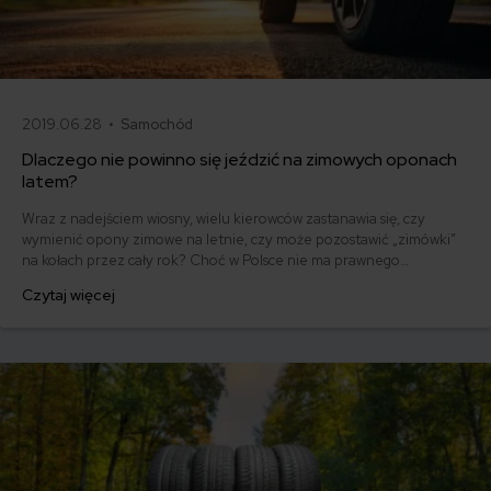
2019.06.28 •
Samochód
Dlaczego nie powinno się jeździć na zimowych oponach
latem?
Wraz z nadejściem wiosny, wielu kierowców zastanawia się, czy
wymienić opony zimowe na letnie, czy może pozostawić „zimówki”
na kołach przez cały rok? Choć w Polsce nie ma prawnego
obowiązku sezonowej wymiany opon, warto dobrze przemyśleć tę
Czytaj więcej
kwestię. Jazda na oponach zimowych latem może okazać się nie
tylko niebezpieczna, ale również kosztowna w dłuższej
perspektywie.