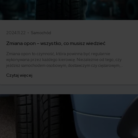
2024.11.22 •
Samochód
Zmiana opon – wszystko, co musisz wiedzieć
Zmiana opon to czynność, która powinna być regularnie
wykonywana przez każdego kierowcę. Niezależnie od tego, czy
jeździsz samochodem osobowym, dostawczym czy ciężarowym,
odpowiednio dobrane opony to gwarancja bezpieczeństwa na
Czytaj więcej
drodze. W tym artykule wyjaśnimy, kiedy należy zmieniać opony,
jakie czynniki należy wziąć pod uwagę przy wyborze nowych opon
oraz jak prawidłowo przeprowadzić wymianę.