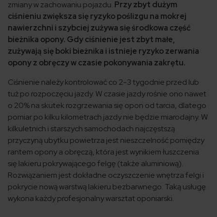
zmiany w zachowaniu pojazdu.
Przy zbyt dużym
ciśnieniu zwiększa się ryzyko poślizgu na mokrej
nawierzchni i szybciej zużywa się środkowa część
bieżnika opony. Gdy ciśnienie jest zbyt małe,
zużywają się boki bieżnika i istnieje ryzyko zerwania
opony z obręczy w czasie pokonywania zakrętu.
Ciśnienie należy kontrolować co 2-3 tygodnie przed lub
tuż po rozpoczęciu jazdy. W czasie jazdy rośnie ono nawet
o 20% na skutek rozgrzewania się opon od tarcia, dlatego
pomiar po kilku kilometrach jazdy nie będzie miarodajny. W
kilkuletnich i starszych samochodach najczęstszą
przyczyną ubytku powietrza jest nieszczelność pomiędzy
rantem opony a obręczą, która jest wynikiem łuszczenia
się lakieru pokrywającego felgę (także aluminiową).
Rozwiązaniem jest dokładne oczyszczenie wnętrza felgi i
pokrycie nową warstwą lakieru bezbarwnego. Taką usługę
wykona każdy profesjonalny warsztat oponiarski.