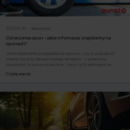
2023.10.30 •
Samochód
Oznaczenia opon – jakie informacje znajdziemy na
oponach?
Jeśli kiedykolwiek przyglądałeś się oponom - czy to podczas ich
zmiany, czy przy zakupie nowego kompletu – z pewnością
zauważyłeś, że są one oznaczane. Litery i cyfry widniejące na
oponach, nie są przypadkowym ciągiem znaków. Tak naprawdę niosą
Czytaj więcej
szereg istotnych informacji. Jakich? Sprawdź, co mówią
poszczególne cyfry i litery na oponie!