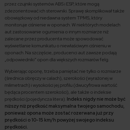
przez czujniki systemów ABS i ESP, które mogą
zdezorientować ich sterowniki. Sprawę skomplikował także
obowiązkowy od niedawna system TPMS, który
monitoruje ciśnienie w oponach. W niektórych modelach
aut zastosowanie ogumienia o innym rozmiarze niż
zalecane przez producenta może spowodować
wyświetlanie komunikatu o niewłaściwym ciśnieniu w
oponach. Na szczęście, producenci aut zawsze podają
„odpowiedniki” opon dla większych rozmiarów felg.
Wybierając oponę, trzeba pamiętać nie tylko o rozmiarze
(średnica obręczy w calach), szerokości (wyrażonej w
milimetrach) i wysokości jej profilu (dwucyfrowa wartość
będąca procentem szerokości), ale także o indeksie
prędkości (pojedyncza litera).
Indeks nigdy nie może być
niższy niż prędkość maksymalna twojego samochodu,
ponieważ opona może zostać rozerwana już przy
prędkości o 10-15 km/h powyżej swojego indeksu
prędkości.