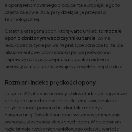
a oponą renomowanego producenta europejskiego to
często zaledwie 20%, przy dzielącej je przepaści
technologicznej.
Ostatnią kategorią opon, którą warto unikać, to
modele
opon o obniżonym współczynniku tarcia
, co ma
redukować zużycie paliwa. W praktyce oznacza to, że dla
kilkuprocentowej oszczędności paliwa poświęcono
naprawdę dużo przyczepności i z punktu widzenia
kierowcy samochód zachowuje się o wiele mniej stabilnie.
Rozmiar i indeks prędkości opony
Jeszcze 20 lat temu kierowcy lubili zakładać jak najszersze
opony do samochodów, bo dzięki temu zwiększała się
przyczepność i powierzchnia kontaktu opony z
nawierzchnią. Dziś elektroniczne systemy wspomagania
wymagają stosowania określonych opon. W przeciwnym
razie istnieje ryzyko nieprawidłowego odczytu wartości