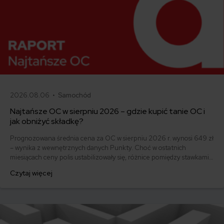
2026.08.06 •
Samochód
Najtańsze OC w sierpniu 2026 – gdzie kupić tanie OC i
jak obniżyć składkę?
Prognozowana średnia cena za OC w sierpniu 2026 r. wynosi 649 zł
– wynika z wewnętrznych danych Punkty. Choć w ostatnich
miesiącach ceny polis ustabilizowały się, różnice pomiędzy stawkami
za ubezpieczenie są ogromne. Jedni płacą zaledwie nieco ponad
Czytaj więcej
500 zł, inni – powyżej 1500 zł. Gdzie znaleźć najtańsze OC w Polsce
i jak obniżyć koszty ubezpieczenia samochodu? Odpowiadamy na
podstawie najnowszych danych z rynku.