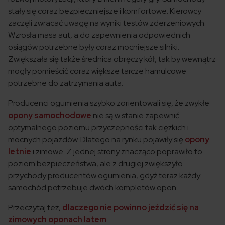
stały się coraz bezpieczniejsze i komfortowe. Kierowcy
zaczęli zwracać uwagę na wyniki testów zderzeniowych.
Wzrosła masa aut, a do zapewnienia odpowiednich
osiągów potrzebne były coraz mocniejsze silniki.
Zwiększała się także średnica obręczy kół, tak by wewnątrz
mogły pomieścić coraz większe tarcze hamulcowe
potrzebne do zatrzymania auta.
Producenci ogumienia szybko zorientowali się, że zwykłe
opony samochodowe
nie są w stanie zapewnić
optymalnego poziomu przyczepności tak ciężkich i
mocnych pojazdów. Dlatego na rynku pojawiły się
opony
letnie
i zimowe. Z jednej strony znacząco poprawiło to
poziom bezpieczeństwa, ale z drugiej zwiększyło
przychody producentów ogumienia, gdyż teraz każdy
samochód potrzebuje dwóch kompletów opon.
Przeczytaj też,
dlaczego nie powinno jeździć się na
zimowych oponach latem
.