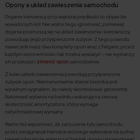
Opony a układ zawieszenia samochodu
Drganie kierownicy przy większej prędkości to objaw źle
wyważonych kół. Nie wolno tego ignorować, ponieważ
drgania przenoszą się na układ zawieszenia i kierowniczy,
powodując jego przyśpieszone zużycie. Z tego powodu
nawet jeśli masz dwa komplety opon wraz z felgami, przed
każdym sezonem koła i tak trzeba wyważyć – nie wystarczy
ich przełożyć i
zmienić opon
samodzielnie.
Z kolei usterki zawieszenia powodują przyśpieszone
zużycie opon. Nierównomierne starcie bieżnika jest
wyraźnym sygnałem, że należy skontrolować geometrię.
Natomiast wytarcia na bieżniku wskazują na zerową
skuteczność amortyzatora, który wymaga
natychmiastowej wymiany.
Warto też wspomnieć, że zarzucenie tyłu samochodu
przez zaciągnięcie hamulca ręcznego wykonane na suchej
nawierzchni może spłaszczyć bieżnik opony i spowodować