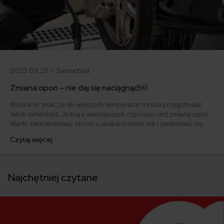
2023.09.29 •
Samochód
Zmiana opon – nie daj się naciągnąć!￼
Wiosna to znak, że do wyższych temperatur trzeba przygotować
także samochód. Jedną z ważniejszych czynności jest zmiana opon.
Warto zarezerwować termin u wulkanizatora, ale i zastanowić się,
gdzie i jak przechowywać opony, które znowu założy się na
Czytaj więcej
początku zimy.
Najchętniej czytane