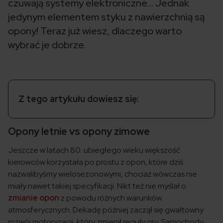
czuwają systemy elektroniczne… Jednak
jedynym elementem styku z nawierzchnią są
opony! Teraz już wiesz, dlaczego warto
wybrać je dobrze.
Z tego artykułu dowiesz się:
Opony letnie vs opony zimowe
Jeszcze w latach 80. ubiegłego wieku większość
kierowców korzystała po prostu z opon, które dziś
nazwalibyśmy wielosezonowymi, chociaż wówczas nie
miały nawet takiej specyfikacji. Nikt też nie myślał o
zmianie opon
z powodu różnych warunków
atmosferycznych. Dekadę później zaczął się gwałtowny
rozwój motoryzacji, który zmienił reguły gry. Samochody