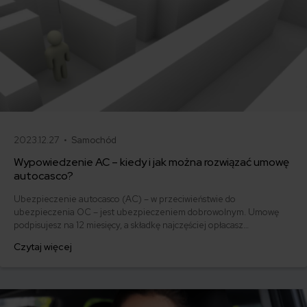
2023.12.27 •
Samochód
Wypowiedzenie AC – kiedy i jak można rozwiązać umowę
autocasco?
Ubezpieczenie autocasco (AC) – w przeciwieństwie do
ubezpieczenia OC – jest ubezpieczeniem dobrowolnym. Umowę
podpisujesz na 12 miesięcy, a składkę najczęściej opłacasz
jednorazowo. Co w przypadku, gdy udało Ci się znaleźć lepszą
Czytaj więcej
ofertę lub zdecydowałeś się sprzedać samochód w trakcie trwania
umowy? Sprawdź, w jakich sytuacjach ubezpieczenie AC wygasa
samo, a kiedy można odstąpić od umowy.