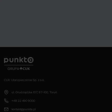
Punkta
CUK Ubezpieczenia Sp. z o.o.
ul. Grudziądzka 107, 87-100, Toruń
+48 22 490 9000
kontakt@punkta.pl