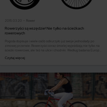
2015.03.20 •
Rower
Rowerzyści są wszędzie! Nie tylko na ścieżkach
rowerowych
Pogoda dopisuje i wiele osób odkurzyło już swoje jednoślady po
zimowej przerwie. Rowerzyści coraz śmielej wyjeżdżają nie tylko na
ścieżki rowerowe, ale też na ulice i chodniki. Według badania Europ
Assistance tylko 48 proc. rowerzystów jeździ po wyznaczonych
Czytaj więcej
trasach. Im więcej rowerzystów, tym większą czujność muszą wykazać
kierowcy samochodów i piesi.