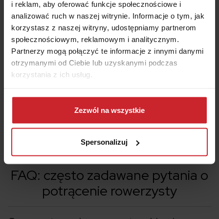
To również może Cię zainteresować:
i reklam, aby oferować funkcje społecznościowe i
>>
Ubezpieczenie roweru. Czy ma sens? Jak można
analizować ruch w naszej witrynie. Informacje o tym, jak
ubezpieczyć rower?
korzystasz z naszej witryny, udostępniamy partnerom
>>
Wypadek elektryczną hulajnogą? Przez luki w
społecznościowym, reklamowym i analitycznym.
prawie możesz zapłacić miliony!
Partnerzy mogą połączyć te informacje z innymi danymi
otrzymanymi od Ciebie lub uzyskanymi podczas
korzystania z ich usług.
Dowiedz się więcej na temat tego, kim jesteśmy, jak
można się z nami skontaktować i w jaki sposób
Zezwól na wszystkie
przetwarzamy dane osobowe w ramach
Polityki
Kalkulator OC/AC
prywatności
.
Spersonalizuj
FAQ: często zadawane pytania o
potrącenie rowerzysty