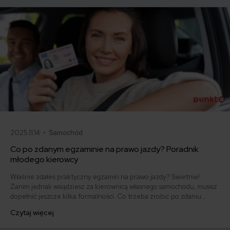
2025.11.14 •
Samochód
Co po zdanym egzaminie na prawo jazdy? Poradnik
młodego kierowcy
Właśnie zdałeś praktyczny egzamin na prawo jazdy? Świetnie!
Zanim jednak wsiądziesz za kierownicą własnego samochodu, musisz
dopełnić jeszcze kilka formalności. Co trzeba zrobić po zdaniu
egzaminu na prawo jazdy? Poznaj praktyczne wskazówki, dzięki
Czytaj więcej
którym szybko załatwisz sprawy urzędowe i będziesz mógł prowadzić
swoje auto.