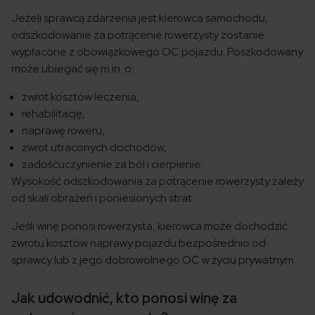
Jeżeli sprawcą zdarzenia jest kierowca samochodu,
odszkodowanie za potrącenie rowerzysty zostanie
wypłacone z obowiązkowego OC pojazdu. Poszkodowany
może ubiegać się m.in. o:
zwrot kosztów leczenia,
rehabilitację,
naprawę roweru,
zwrot utraconych dochodów,
zadośćuczynienie za ból i cierpienie.
Wysokość odszkodowania za potrącenie rowerzysty zależy
od skali obrażeń i poniesionych strat.
Jeśli winę ponosi rowerzysta, kierowca może dochodzić
zwrotu kosztów naprawy pojazdu bezpośrednio od
sprawcy lub z jego dobrowolnego OC w życiu prywatnym.
Jak udowodnić, kto ponosi winę za