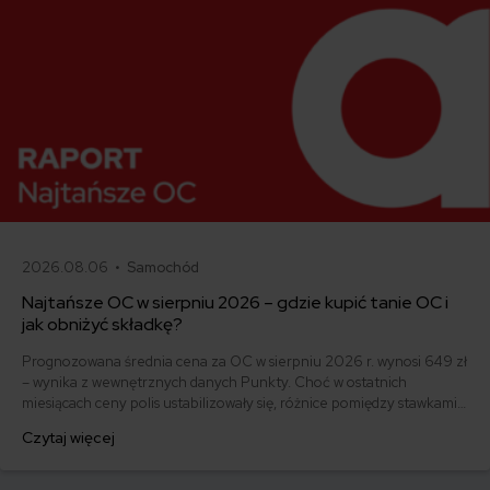
2026.08.06 •
Samochód
Najtańsze OC w sierpniu 2026 – gdzie kupić tanie OC i
jak obniżyć składkę?
Prognozowana średnia cena za OC w sierpniu 2026 r. wynosi 649 zł
– wynika z wewnętrznych danych Punkty. Choć w ostatnich
miesiącach ceny polis ustabilizowały się, różnice pomiędzy stawkami
za ubezpieczenie są ogromne. Jedni płacą zaledwie nieco ponad
Czytaj więcej
500 zł, inni – powyżej 1500 zł. Gdzie znaleźć najtańsze OC w Polsce
i jak obniżyć koszty ubezpieczenia samochodu? Odpowiadamy na
podstawie najnowszych danych z rynku.