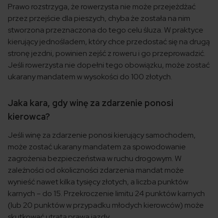
Prawo rozstrzyga, że rowerzysta nie może przejeżdżać
przez przejście dla pieszych, chyba że została na nim
stworzona przeznaczona do tego celu śluza. W praktyce
kierujący jednośladem, który chce przedostać się na drugą
stronę jezdni, powinien zejść z roweru i go przeprowadzić.
Jeśli rowerzysta nie dopełni tego obowiązku, może zostać
ukarany mandatem w wysokości do 100 złotych.
Jaka kara, gdy winę za zdarzenie ponosi
kierowca?
Jeśli winę za zdarzenie ponosi kierujący samochodem,
może zostać ukarany mandatem za spowodowanie
zagrożenia bezpieczeństwa w ruchu drogowym. W
zależności od okoliczności zdarzenia mandat może
wynieść nawet kilka tysięcy złotych, a liczba punktów
karnych – do 15. Przekroczenie limitu 24 punktów karnych
(lub 20 punktów w przypadku młodych kierowców) może
skutkować utratą prawa jazdy.