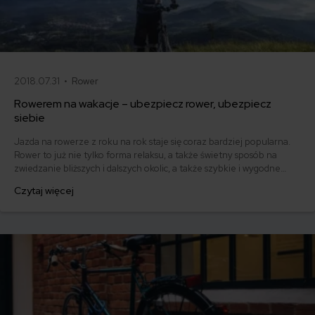
2018.07.31 •
Rower
Rowerem na wakacje – ubezpiecz rower, ubezpiecz
siebie
Jazda na rowerze z roku na rok staje się coraz bardziej popularna.
Rower to już nie tylko forma relaksu, a także świetny sposób na
zwiedzanie bliższych i dalszych okolic, a także szybkie i wygodne
poruszanie się po mieście. Wiele zafascynowanych rowerem osób
Czytaj więcej
postanawia spędzić urlop na dwóch kółkach. Szczególnie, gdy robimy
to po raz pierwszy, warto sensownie się do tego przygotować. I
dobrze ubezpieczyć.