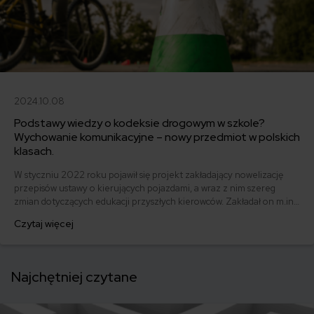
2024.10.08
Podstawy wiedzy o kodeksie drogowym w szkole?
Wychowanie komunikacyjne – nowy przedmiot w polskich
klasach.
W styczniu 2022 roku pojawił się projekt zakładający nowelizację
przepisów ustawy o kierujących pojazdami, a wraz z nim szereg
zmian dotyczących edukacji przyszłych kierowców. Zakładał on m.in.
wdrożenie nowego przedmiotu obowiązkowego dla uczniów szkół
Czytaj więcej
podstawowych – wychowanie komunikacyjne. Czy projekt wszedł w
życie? Czy od września będzie on obowiązywał? Przeczytaj
koniecznie!
Najchętniej czytane