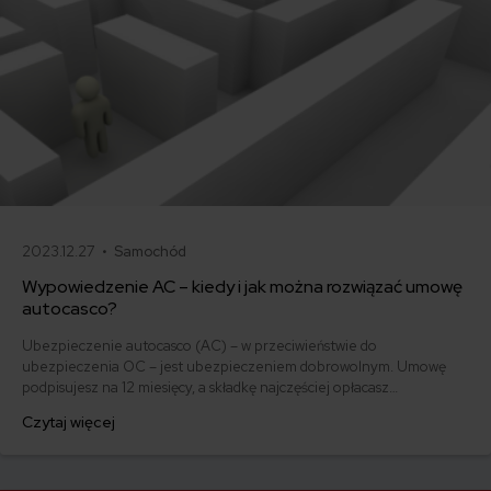
2023.12.27 •
Samochód
Wypowiedzenie AC – kiedy i jak można rozwiązać umowę
autocasco?
Ubezpieczenie autocasco (AC) – w przeciwieństwie do
ubezpieczenia OC – jest ubezpieczeniem dobrowolnym. Umowę
podpisujesz na 12 miesięcy, a składkę najczęściej opłacasz
jednorazowo. Co w przypadku, gdy udało Ci się znaleźć lepszą
Czytaj więcej
ofertę lub zdecydowałeś się sprzedać samochód w trakcie trwania
umowy? Sprawdź, w jakich sytuacjach ubezpieczenie AC wygasa
samo, a kiedy można odstąpić od umowy.