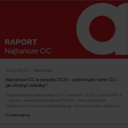
2026.08.06 •
Samochód
Najtańsze OC w sierpniu 2026 – gdzie kupić tanie OC i
jak obniżyć składkę?
Prognozowana średnia cena za OC w sierpniu 2026 r. wynosi 649 zł
– wynika z wewnętrznych danych Punkty. Choć w ostatnich
miesiącach ceny polis ustabilizowały się, różnice pomiędzy stawkami
za ubezpieczenie są ogromne. Jedni płacą zaledwie nieco ponad
Czytaj więcej
500 zł, inni – powyżej 1500 zł. Gdzie znaleźć najtańsze OC w Polsce
i jak obniżyć koszty ubezpieczenia samochodu? Odpowiadamy na
podstawie najnowszych danych z rynku.