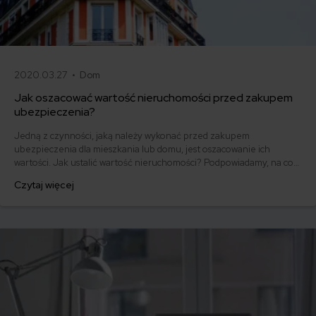
2020.03.27 •
Dom
Jak oszacować wartość nieruchomości przed zakupem
ubezpieczenia?
Jedną z czynności, jaką należy wykonać przed zakupem
ubezpieczenia dla mieszkania lub domu, jest oszacowanie ich
wartości. Jak ustalić wartość nieruchomości? Podpowiadamy, na co
należy zwrócić szczególną uwagę, by prawidłowo określić sumę
Czytaj więcej
ubezpieczenia. Parametr ten jest kluczowy przy wypłacie
odszkodowania z polisy.