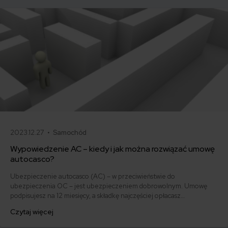
2023.12.27 •
Samochód
Wypowiedzenie AC – kiedy i jak można rozwiązać umowę
autocasco?
Ubezpieczenie autocasco (AC) – w przeciwieństwie do
ubezpieczenia OC – jest ubezpieczeniem dobrowolnym. Umowę
podpisujesz na 12 miesięcy, a składkę najczęściej opłacasz
jednorazowo. Co w przypadku, gdy udało Ci się znaleźć lepszą
Czytaj więcej
ofertę lub zdecydowałeś się sprzedać samochód w trakcie trwania
umowy? Sprawdź, w jakich sytuacjach ubezpieczenie AC wygasa