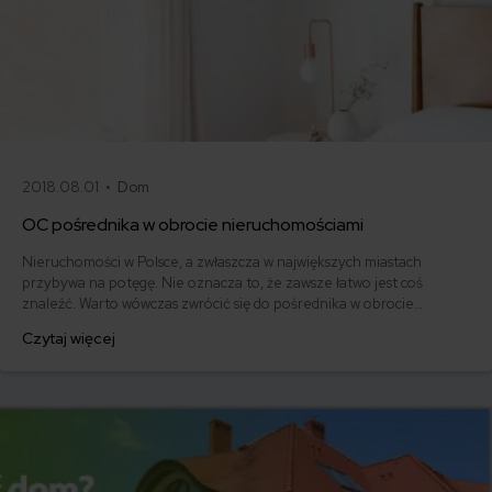
2018.08.01 •
Dom
OC pośrednika w obrocie nieruchomościami
Nieruchomości w Polsce, a zwłaszcza w największych miastach
przybywa na potęgę. Nie oznacza to, że zawsze łatwo jest coś
znaleźć. Warto wówczas zwrócić się do pośrednika w obrocie
nieruchomościami. Jak działa taki pośrednik? Jak wygląda kwestia
Czytaj więcej
OC pośrednika w obrocie nieruchomości?