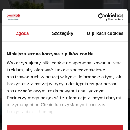
Zgoda
Szczegóły
O plikach cookies
2018.07.25 •
Dom
Niedoubezpieczenie i nadubezpieczenie: co to jest i
jakie są tego konsekwencje?
Niniejsza strona korzysta z plików cookie
Deklarując wartość swojego majątku w przypadku ubezpieczeń,
Wykorzystujemy pliki cookie do spersonalizowania treści
możesz popełnić kilka błędów, za które przyjdzie Ci słono zapłacić.
i reklam, aby oferować funkcje społecznościowe i
Po pierwsze - dobór sumy ubezpieczenia. Ten jest kluczowy nie
analizować ruch w naszej witrynie. Informacje o tym, jak
tylko ze względu na wysokość składki polisy. Złe oszacowanie
Czytaj więcej
wartości chronionych dóbr może doprowadzić do nadubezpieczenia
korzystasz z naszej witryny, udostępniamy partnerom
lub niedoubezpieczenia. Niedoubezpieczenie i nadubezpieczenie:
społecznościowym, reklamowym i analitycznym.
co to jest i jakie są tego konsekwencje?
Partnerzy mogą połączyć te informacje z innymi danymi
otrzymanymi od Ciebie lub uzyskanymi podczas
korzystania z ich usług.
Dowiedz się więcej na temat tego, kim jesteśmy, jak