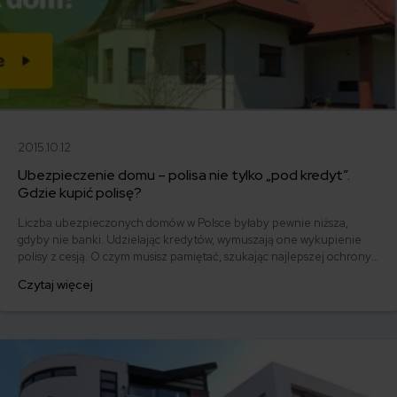
2015.10.12
Ubezpieczenie domu – polisa nie tylko „pod kredyt”.
Gdzie kupić polisę?
Liczba ubezpieczonych domów w Polsce byłaby pewnie niższa,
gdyby nie banki. Udzielając kredytów, wymuszają one wykupienie
polisy z cesją. O czym musisz pamiętać, szukając najlepszej ochrony?
Co musi znaleźć się w umowie, jeżeli swoją nieruchomość
Czytaj więcej
ubezpieczasz „dla banku"? Przeczytaj porady Akademii
ubezpieczeń mfind.