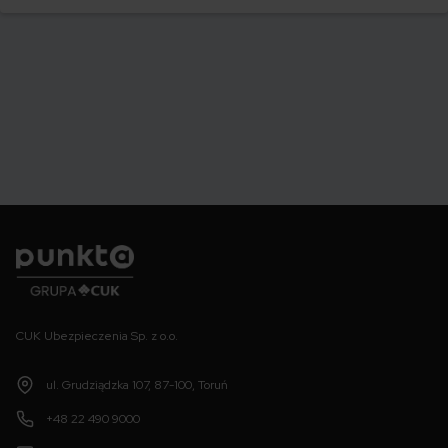
swoje auto.
Punkta
CUK Ubezpieczenia Sp. z o.o.
ul. Grudziądzka 107, 87-100, Toruń
+48 22 490 9000