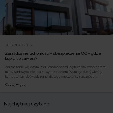
2018.08.01 •
Dom
Zarządca nieruchomości – ubezpieczenie OC – gdzie
kupić, co zawiera?
Zarządzanie większymi nieruchomościami, bądź całymi wspólnotami
mieszkaniowymi nie jest łatwym zadaniem. Wymaga dużej wiedzy,
kompetencji i doświadczenia, dlatego mieszkańcy najczęściej
powierzają je w ręce osób o ściśle określonych kwalifikacjach. Kim
Czytaj więcej
jest i jak wygląda OC zarządcy nieruchomości?
Najchętniej czytane