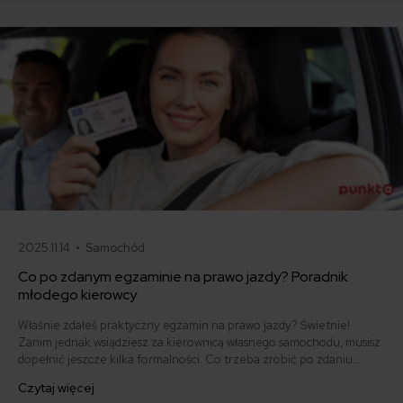
samo, a kiedy można odstąpić od umowy.
2025.11.14 •
Samochód
Co po zdanym egzaminie na prawo jazdy? Poradnik
młodego kierowcy
Właśnie zdałeś praktyczny egzamin na prawo jazdy? Świetnie!
Zanim jednak wsiądziesz za kierownicą własnego samochodu, musisz
dopełnić jeszcze kilka formalności. Co trzeba zrobić po zdaniu
egzaminu na prawo jazdy? Poznaj praktyczne wskazówki, dzięki
Czytaj więcej
którym szybko załatwisz sprawy urzędowe i będziesz mógł prowadzić