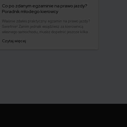
Co po zdanym egzaminie na prawo jazdy?
Poradnik młodego kierowcy
Właśnie zdałeś praktyczny egzamin na prawo jazdy?
Świetnie! Zanim jednak wsiądziesz za kierownicą
własnego samochodu, musisz dopełnić jeszcze kilka
formalności. Co trzeba zrobić po zdaniu egzaminu
Czytaj więcej
na prawo jazdy? Poznaj praktyczne wskazówki, dzięki
którym szybko załatwisz sprawy urzędowe i będziesz
mógł prowadzić swoje auto.