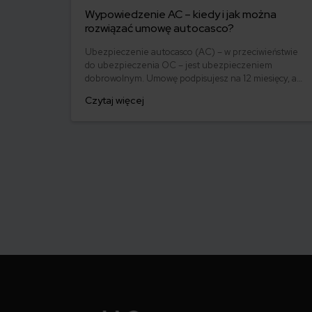
Wypowiedzenie AC – kiedy i jak można
rozwiązać umowę autocasco?
Ubezpieczenie autocasco (AC) – w przeciwieństwie
do ubezpieczenia OC – jest ubezpieczeniem
dobrowolnym. Umowę podpisujesz na 12 miesięcy, a
składkę najczęściej opłacasz jednorazowo. Co w
Czytaj więcej
przypadku, gdy udało Ci się znaleźć lepszą ofertę lub
zdecydowałeś się sprzedać samochód w trakcie
trwania umowy? Sprawdź, w jakich sytuacjach
ubezpieczenie AC wygasa samo, a kiedy można
odstąpić od umowy.