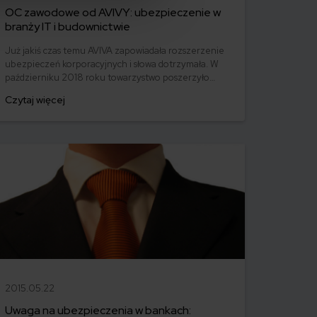
OC zawodowe od AVIVY: ubezpieczenie w
branży IT i budownictwie
Już jakiś czas temu AVIVA zapowiadała rozszerzenie
ubezpieczeń korporacyjnych i słowa dotrzymała. W
październiku 2018 roku towarzystwo poszerzyło
ofertę o kolejną kategorię ubezpieczeń
Czytaj więcej
odpowiedzialności cywilnej, a mianowicie OC z tytułu
wykonywania zawodu. Nowa oferta obejmuje trzy
produkty dostosowane do specyfiki branży
budowlanej, informatycznej oraz OC zawodowe
uniwersalne.
2015.05.22
Uwaga na ubezpieczenia w bankach: