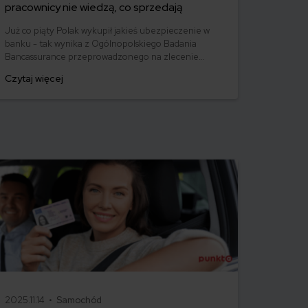
pracownicy nie wiedzą, co sprzedają
Już co piąty Polak wykupił jakieś ubezpieczenie w
banku - tak wynika z Ogólnopolskiego Badania
Bancassurance przeprowadzonego na zlecenie
Europ Assistance. Jednak poziom wiedzy
Czytaj więcej
ubezpieczeniowej pracowników banków jest daleki
od ideału. Bankowcy wiedzą, że mają sprzedać polisę -
i niewiele poza tym.
2025.11.14 •
Samochód