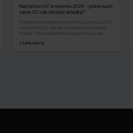
Najtańsze OC w sierpniu 2026 – gdzie kupić
tanie OC i jak obniżyć składkę?
Prognozowana średnia cena za OC w sierpniu 2026
r. wynosi 649 zł – wynika z wewnętrznych danych
Punkty. Choć w ostatnich miesiącach ceny polis
ustabilizowały się, różnice pomiędzy stawkami za
Czytaj więcej
ubezpieczenie są ogromne. Jedni płacą zaledwie
nieco ponad 500 zł, inni – powyżej 1500 zł. Gdzie
znaleźć najtańsze OC w Polsce i jak obniżyć koszty
ubezpieczenia samochodu? Odpowiadamy na
podstawie najnowszych danych z rynku.