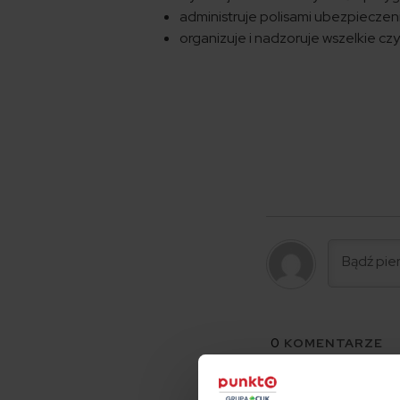
administruje polisami ubezpieczen
organizuje i nadzoruje wszelkie cz
0
KOMENTARZE