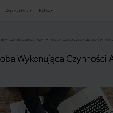
Zdrowie i życie
Podróż
Słowniczek ubezpieczeniowy
OWCA, czyli Osoba Wykonująca Czynności
oba Wykonująca Czynności 