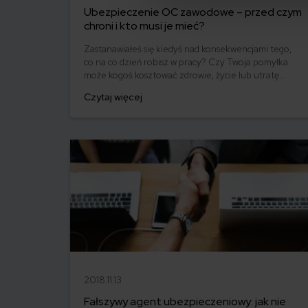
Ubezpieczenie OC zawodowe – przed czym
chroni i kto musi je mieć?
Zastanawiałeś się kiedyś nad konsekwencjami tego,
co na co dzień robisz w pracy? Czy Twoja pomyłka
może kogoś kosztować zdrowie, życie lub utratę
majątku? Jeśli tak, to czy stać Cię na pokrycie
Czytaj więcej
ewentualnych strat klienta? To pytanie już ktoś
kiedyś zadał. Dlatego powstał wykaz zawodów, w
przypadku których ubezpieczenie o
odpowiedzialności cywilnej (OC) jest obowiązkowe.
2018.11.13
Fałszywy agent ubezpieczeniowy: jak nie