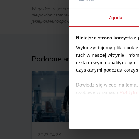
Wszystkie treści prezentowane na łamach niniejszej wit
nie powinny stanowić podstawy przy podejmowaniu decyzj
Zgoda
jakiejkolwiek odpowiedzialności.
Niniejsza strona korzysta z
Wykorzystujemy pliki cookie 
ruch w naszej witrynie. Inf
Podobne artykuły
reklamowym i analitycznym. 
uzyskanymi podczas korzysta
Dowiedz się więcej na temat
osobowe w ramach
Polityki
2023.04.28