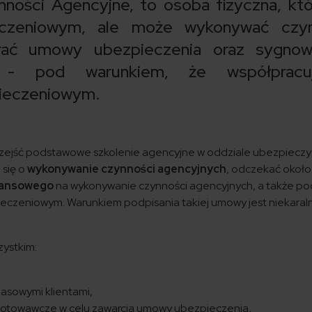
ości Agencyjne, to osoba fizyczna, któ
czeniowym, ale może wykonywać czyn
erać umowy ubezpieczenia oraz sygnow
m - pod warunkiem, że współprac
ieczeniowym.
zejść podstawowe szkolenie agencyjne w oddziale ubezpieczyc
 się o
wykonywanie czynności agencyjnych
, odczekać około 
nansowego
na wykonywanie czynności agencyjnych, a także po
zeniowym. Warunkiem podpisania takiej umowy jest niekaral
ystkim:
zasowymi klientami,
gotowawcze w celu zawarcia umowy ubezpieczenia,