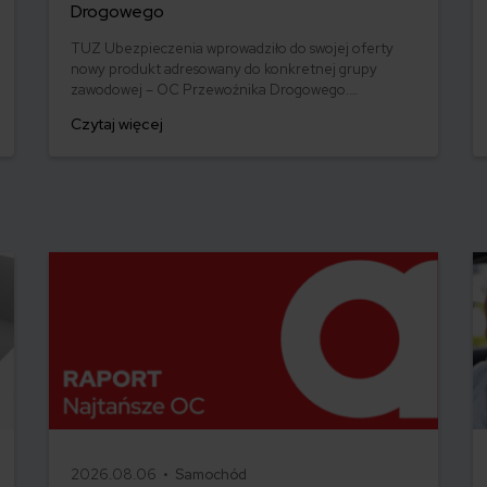
Drogowego
TUZ Ubezpieczenia wprowadziło do swojej oferty
nowy produkt adresowany do konkretnej grupy
zawodowej – OC Przewoźnika Drogowego.
Sprawdziliśmy co trzeba wiedzieć o takim
Czytaj więcej
ubezpieczeniu.
2026.08.06 •
Samochód