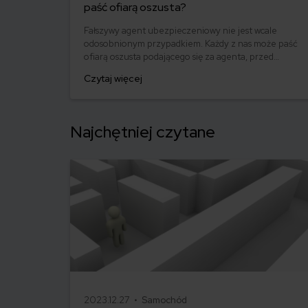
paść ofiarą oszusta?
Fałszywy agent ubezpieczeniowy nie jest wcale
odosobnionym przypadkiem. Każdy z nas może paść
ofiarą oszusta podającego się za agenta, przed
którym żadna polisa nas nie ochroni. Przed przykrymi
Czytaj więcej
konsekwencjami „transakcji” przeprowadzonych z
fałszywym agentem możemy ochronić się jedynie
sami – kierując się zdrowym rozsądkiem i zachowując
ostrożność. Jak nie paść ofiarą fałszywego agenta
Najchętniej czytane
ubezpieczeniowego?
2023.12.27 •
Samochód