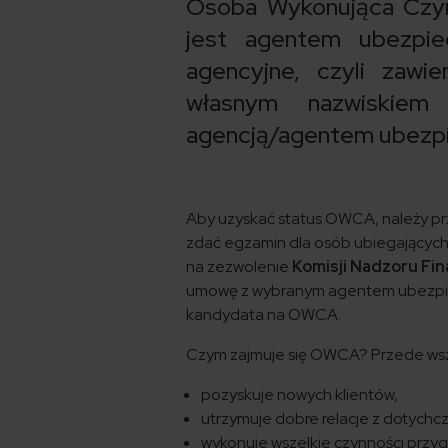
Osoba Wykonująca Czynn
jest agentem ubezpie
agencyjne, czyli zawi
własnym nazwiskie
agencją/agentem ubezp
Aby uzyskać status OWCA, należy pr
zdać egzamin dla osób ubiegających
na zezwolenie
Komisji Nadzoru Fi
umowę z wybranym agentem ubezpiec
kandydata na OWCA.
Czym zajmuje się OWCA? Przede wsz
pozyskuje nowych klientów,
utrzymuje dobre relacje z dotychc
wykonuje wszelkie czynności przy