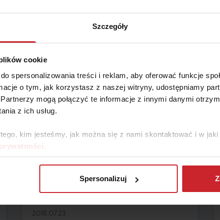
ryny internetowej mają charakter wyłącznie informacyjno-edukacyjny, stan
i biznesowych, inwestycyjnych, lub podatkowych, za które to decyzje właś
Szczegóły
 plików cookie
do spersonalizowania treści i reklam, aby oferować funkcje sp
ormacje o tym, jak korzystasz z naszej witryny, udostępniamy p
Partnerzy mogą połączyć te informacje z innymi danymi otrzym
nia z ich usług.
 tego, kim jesteśmy, jak można się z nami skontaktować i w ja
 prywatności
.
Spersonalizuj
Z
2018.07.23