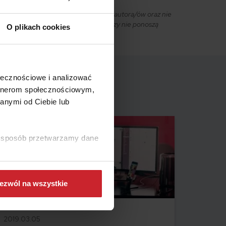
owiąc wyraz osobistych poglądów ich autora/ów oraz nie
ciciel strony internetowej ani autorzy nie ponoszą
O plikach cookies
ołecznościowe i analizować
artnerom społecznościowym,
anymi od Ciebie lub
ki sposób przetwarzamy dane
ezwól na wszystkie
2019.03.05