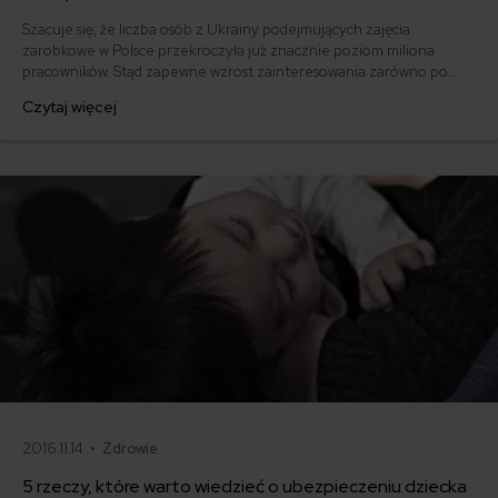
Szacuje się, że liczba osób z Ukrainy podejmujących zajęcia
zarobkowe w Polsce przekroczyła już znacznie poziom miliona
pracowników. Stąd zapewne wzrost zainteresowania zarówno po
stronie ukraińskich imigrantów, jak i zatrudniających ich
Czytaj więcej
pracodawców, zasadami dotyczącymi zatrudnienia i ubezpieczenia, w
tym zdrowotnego.
2016.11.14 •
Zdrowie
5 rzeczy, które warto wiedzieć o ubezpieczeniu dziecka