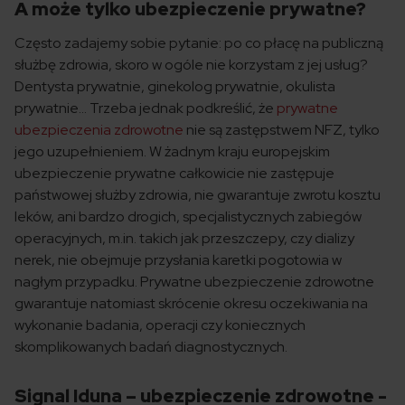
A może tylko ubezpieczenie prywatne?
Często zadajemy sobie pytanie: po co płacę na publiczną
służbę zdrowia, skoro w ogóle nie korzystam z jej usług?
Dentysta prywatnie, ginekolog prywatnie, okulista
prywatnie… Trzeba jednak podkreślić, że
prywatne
ubezpieczenia zdrowotne
nie są zastępstwem NFZ, tylko
jego uzupełnieniem. W żadnym kraju europejskim
ubezpieczenie prywatne całkowicie nie zastępuje
państwowej służby zdrowia, nie gwarantuje zwrotu kosztu
leków, ani bardzo drogich, specjalistycznych zabiegów
operacyjnych, m.in. takich jak przeszczepy, czy dializy
nerek, nie obejmuje przysłania karetki pogotowia w
nagłym przypadku. Prywatne ubezpieczenie zdrowotne
gwarantuje natomiast skrócenie okresu oczekiwania na
wykonanie badania, operacji czy koniecznych
skomplikowanych badań diagnostycznych.
Signal Iduna – ubezpieczenie zdrowotne -