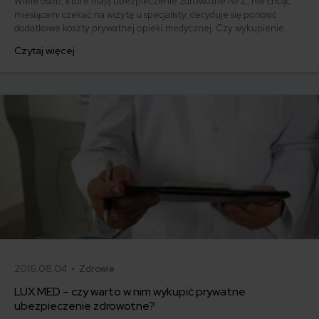
Wiele osób, które mają ubezpieczenie zdrowotne NFZ, nie chcąc
miesiącami czekać na wizytę u specjalisty, decyduje się ponosić
dodatkowe koszty prywatnej opieki medycznej. Czy wykupienie
dobrowolnego ubezpieczenia zdrowotnego zapewnia oczekiwaną
Czytaj więcej
ochronę w najtrudniejszym okresie? W tym artykule dowiesz się,
jakie wyłączenia i karencje stosują najczęściej ubezpieczyciele
oferujący prywatne ubezpieczenie zdrowotne.
2016.08.04 •
Zdrowie
LUX MED – czy warto w nim wykupić prywatne
ubezpieczenie zdrowotne?