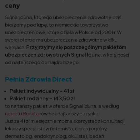
ceny
Signal Iduna, którego ubezpieczenia zdrowotne dziś
bierzemy pod lupę, to niemieckie towarzystwo
ubezpieczeniowe, które działa w Polsce od 2001 r. W
swojej ofercie ma ubezpieczenia zdrowotne w kilku
wersjach.
Przyjrzyjmy się poszczególnym pakietom
ubezpieczeń zdrowotnych
Signal Iduna
, w kolejności
od najtańszego do najdroższego.
Pełnia Zdrowia Direct
Pakiet indywidualny – 41 zł
Pakiet rodzinny – 143,50 zł
to najtańszy pakiet w ofercie Signal Iduna, a według
raportu Punkta
również najtańszy na rynku.
Już za 41 zł miesięcznie można skorzystać z konsultacji
lekarzy specjalistów (internista, chirurg ogólny,
dermatolog, endokrynolog, okulista), badań