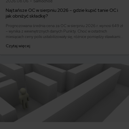
2026.08.06 •
Samochód
Najtańsze OC w sierpniu 2026 – gdzie kupić tanie OC i
jak obniżyć składkę?
Prognozowana średnia cena za OC w sierpniu 2026 r. wynosi 649 zł
– wynika z wewnętrznych danych Punkty. Choć w ostatnich
miesiącach ceny polis ustabilizowały się, różnice pomiędzy stawkami
za ubezpieczenie są ogromne. Jedni płacą zaledwie nieco ponad
Czytaj więcej
500 zł, inni – powyżej 1500 zł. Gdzie znaleźć najtańsze OC w Polsce
i jak obniżyć koszty ubezpieczenia samochodu? Odpowiadamy na
podstawie najnowszych danych z rynku.