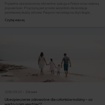
Prywatne ubezpieczenia zdrowotne zyskują w Polsce coraz większą
popularność. Przyczyną jest przede wszystkim zła kondycja
państwowej służby zdrowia. Pacjenci narzekają na zbyt długie
oczekiwanie na wizytę, niedogodne godziny przyjęć, złe traktowanie
Czytaj więcej
przez lekarzy oraz konieczność odbycia kilku wizyt, żeby coś
załatwić. Sprawdzamy, czy warto wykupić prywatne ubezpieczenie
zdrowotne w LUX MED.
2016.09.23 •
Zdrowie
Ubezpieczenie zdrowotne dla członków rodziny – co
warto o nim wiedzieć?