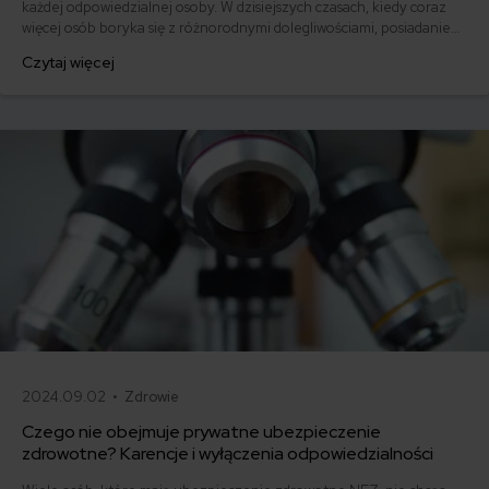
każdej odpowiedzialnej osoby. W dzisiejszych czasach, kiedy coraz
więcej osób boryka się z różnorodnymi dolegliwościami, posiadanie
prywatnego ubezpieczenia medycznego staje się coraz bardziej
Czytaj więcej
popularne. Ranking pakietów medycznych 2024 to kompleksowe
zestawienie najlepszych ofert, które pozwoli Ci wybrać optymalną
ochronę.
2024.09.02 •
Zdrowie
Czego nie obejmuje prywatne ubezpieczenie
zdrowotne? Karencje i wyłączenia odpowiedzialności