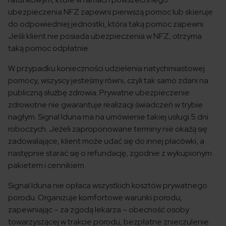
ubezpieczenia NFZ zapewni pierwszą pomoc lub skieruje
do odpowiedniej jednostki, która taką pomoc zapewni.
Jeśli klient nie posiada ubezpieczenia w NFZ, otrzyma
taką pomoc odpłatnie.
W przypadku konieczności udzielenia natychmiastowej
pomocy, wszyscy jesteśmy równi, czyli tak samo zdani na
publiczną służbę zdrowia. Prywatne ubezpieczenie
zdrowotne nie gwarantuje realizacji świadczeń w trybie
nagłym. Signal Iduna ma na umówienie takiej usługi 5 dni
roboczych. Jeżeli zaproponowane terminy nie okażą się
zadowalające, klient może udać się do innej placówki, a
następnie starać się o refundację, zgodnie z wykupionym
pakietem i cennikiem.
Signal Iduna nie opłaca wszystkich kosztów prywatnego
porodu. Organizuje komfortowe warunki porodu,
zapewniając – za zgodą lekarza – obecność osoby
towarzyszącej w trakcie porodu, bezpłatne znieczulenie