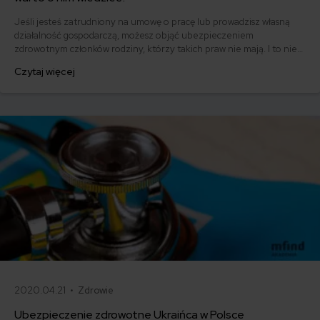
Jeśli jesteś zatrudniony na umowę o pracę lub prowadzisz własną
działalność gospodarczą, możesz objąć ubezpieczeniem
zdrowotnym członków rodziny, którzy takich praw nie mają. I to nie
tylko najbliższej rodziny! Jak to zrobić? Jakich formalności
Czytaj więcej
dopełnić? Kiedy ubezpieczenie zdrowotne warto wesprzeć
prywatną opieką medyczną? W jednym miejscu zebraliśmy wszystkie
ważne informacje na ten temat.
2020.04.21 •
Zdrowie
Ubezpieczenie zdrowotne Ukraińca w Polsce