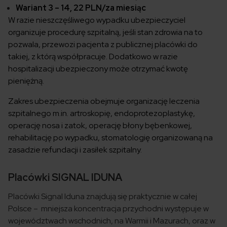
Wariant 3 – 14, 22 PLN/za miesiąc
W razie nieszczęśliwego wypadku ubezpieczyciel
organizuje procedurę szpitalną, jeśli stan zdrowia na to
pozwala, przewozi pacjenta z publicznej placówki do
takiej, z którą współpracuje. Dodatkowo w razie
hospitalizacji ubezpieczony może otrzymać kwotę
pieniężną.
Zakres ubezpieczenia obejmuje organizację leczenia
szpitalnego m.in. artroskopię, endoprotezoplastykę,
operację nosa i zatok, operację błony bębenkowej,
rehabilitację po wypadku, stomatologię organizowaną na
zasadzie refundacji i zasiłek szpitalny.
Placówki SIGNAL IDUNA
Placówki Signal Iduna znajdują się praktycznie w całej
Polsce – mniejsza koncentracja przychodni występuje w
województwach wschodnich, na Warmii i Mazurach, oraz w