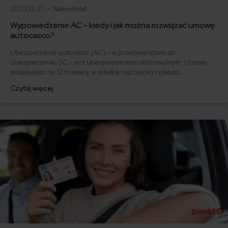
2023.12.27 •
Samochód
Wypowiedzenie AC – kiedy i jak można rozwiązać umowę
autocasco?
Ubezpieczenie autocasco (AC) – w przeciwieństwie do
ubezpieczenia OC – jest ubezpieczeniem dobrowolnym. Umowę
podpisujesz na 12 miesięcy, a składkę najczęściej opłacasz
jednorazowo. Co w przypadku, gdy udało Ci się znaleźć lepszą
Czytaj więcej
ofertę lub zdecydowałeś się sprzedać samochód w trakcie trwania
umowy? Sprawdź, w jakich sytuacjach ubezpieczenie AC wygasa
samo, a kiedy można odstąpić od umowy.