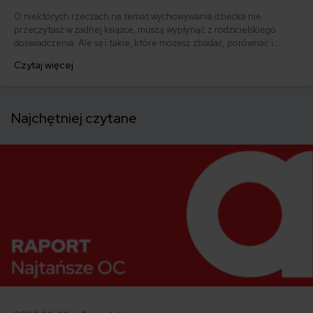
O niektórych rzeczach na temat wychowywania dziecka nie
przeczytasz w żadnej książce, muszą wypłynąć z rodzicielskiego
doświadczenia. Ale są i takie, które możesz zbadać, porównać i
przekalkulować na chłodno. Ubezpieczenie dziecka - oto, co warto
Czytaj więcej
o nim wiedzieć.
Najchętniej czytane