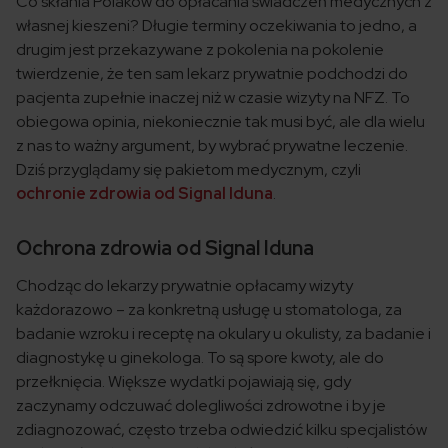
Co skłania Polaków do opłacania świadczeń medycznych z
własnej kieszeni? Długie terminy oczekiwania to jedno, a
drugim jest przekazywane z pokolenia na pokolenie
twierdzenie, że ten sam lekarz prywatnie podchodzi do
pacjenta zupełnie inaczej niż w czasie wizyty na NFZ. To
obiegowa opinia, niekoniecznie tak musi być, ale dla wielu
z nas to ważny argument, by wybrać prywatne leczenie.
Dziś przyglądamy się pakietom medycznym, czyli
ochronie zdrowia od Signal Iduna
.
Ochrona zdrowia od Signal Iduna
Chodząc do lekarzy prywatnie opłacamy wizyty
każdorazowo – za konkretną usługę u stomatologa, za
badanie wzroku i receptę na okulary u okulisty, za badanie i
diagnostykę u ginekologa. To są spore kwoty, ale do
przełknięcia. Większe wydatki pojawiają się, gdy
zaczynamy odczuwać dolegliwości zdrowotne i by je
zdiagnozować, często trzeba odwiedzić kilku specjalistów