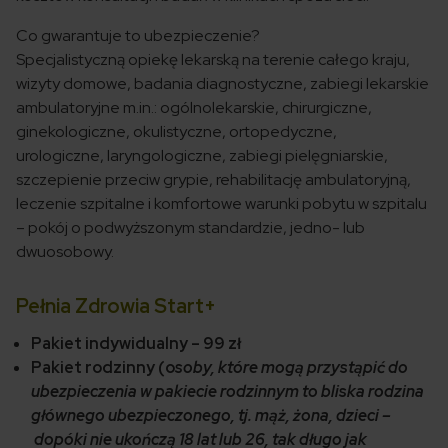
Co gwarantuje to ubezpieczenie?
Specjalistyczną opiekę lekarską na terenie całego kraju,
wizyty domowe, badania diagnostyczne, zabiegi lekarskie
ambulatoryjne m.in.: ogólnolekarskie, chirurgiczne,
ginekologiczne, okulistyczne, ortopedyczne,
urologiczne, laryngologiczne, zabiegi pielęgniarskie,
szczepienie przeciw grypie, rehabilitację ambulatoryjną,
leczenie szpitalne i komfortowe warunki pobytu w szpitalu
– pokój o podwyższonym standardzie, jedno- lub
dwuosobowy.
Pełnia Zdrowia Start+
Pakiet indywidualny – 99 zł
Pakiet rodzinny (o
soby, które mogą przystąpić do
ubezpieczenia w pakiecie rodzinnym to bliska rodzina
głównego ubezpieczonego, tj. mąż, żona, dzieci –
dopóki nie ukończą 18 lat lub 26, tak długo jak