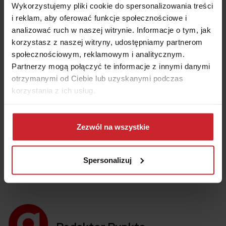
ubezpieczeniem, dziecko mogą zgłosić do
Wykorzystujemy pliki cookie do spersonalizowania treści
ubezpieczenia posiadający te prawa dziadkowie.
i reklam, aby oferować funkcje społecznościowe i
analizować ruch w naszej witrynie. Informacje o tym, jak
Zgłoszenie członka rodziny do ubezpieczenia
korzystasz z naszej witryny, udostępniamy partnerom
zdrowotnego dokonuje się za pośrednictwem
społecznościowym, reklamowym i analitycznym.
pracodawcy lub zleceniodawcy.
Partnerzy mogą połączyć te informacje z innymi danymi
Ubezpieczenie dziecka daje mu prawo do
otrzymanymi od Ciebie lub uzyskanymi podczas
korzystania z opieki zdrowotnej finansowanej ze
korzystania z ich usług.
składek osób ubezpieczonych.
Dowiedz się więcej na temat tego, kim jesteśmy, jak
można się z nami skontaktować i w jaki sposób
Zezwól na wszystkie
przetwarzamy dane osobowe w ramach
Polityki
prywatności
.
#praca
#wnioski
#zus
Spersonalizuj