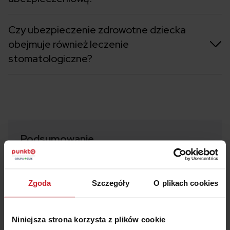
Czy ubezpieczenie zdrowotne dziecka
obejmuje również leczenie
stomatologiczne?
Podsumowanie
Obowiązkiem pracującego rodzica objętego
ubezpieczeniem zdrowotnym jest wpisanie
Zgoda
Szczegóły
O plikach cookies
dziecka do ubezpieczenia w ciągu 7 dni od
narodzin.
Gdy żadne z rodziców nie jest objęte
Niniejsza strona korzysta z plików cookie