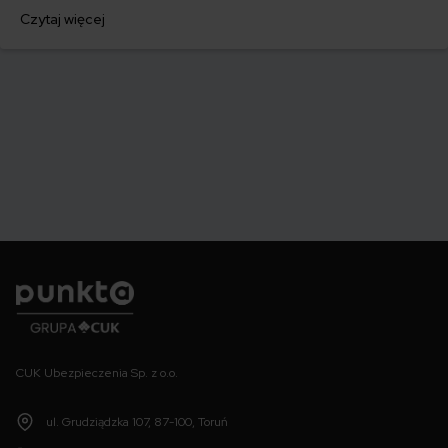
egzaminu na prawo jazdy? Poznaj praktyczne wskazówki, dzięki
Czytaj więcej
którym szybko załatwisz sprawy urzędowe i będziesz mógł prowadzić
swoje auto.
Punkta
CUK Ubezpieczenia Sp. z o.o.
ul. Grudziądzka 107, 87-100, Toruń