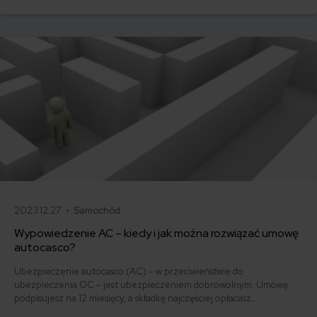
i jak obniżyć koszty ubezpieczenia samochodu? Odpowiadamy na
podstawie najnowszych danych z rynku.
2023.12.27 •
Samochód
Wypowiedzenie AC – kiedy i jak można rozwiązać umowę
autocasco?
Ubezpieczenie autocasco (AC) – w przeciwieństwie do
ubezpieczenia OC – jest ubezpieczeniem dobrowolnym. Umowę
podpisujesz na 12 miesięcy, a składkę najczęściej opłacasz
jednorazowo. Co w przypadku, gdy udało Ci się znaleźć lepszą