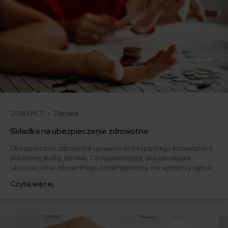
2018.09.21 •
Zdrowie
Składka na ubezpieczenie zdrowotne
Ubezpieczenie zdrowotne uprawnia do bezpłatnego korzystania z
publicznej służby zdrowia. Co najważniejsze, aby obowiązek
ubezpieczenia zdrowotnego został spełniony, nie wystarczy zgłosić
osoby do NFZ, ale należy opłacić składkę na ubezpieczenie
Czytaj więcej
zdrowotne w terminie. Ile wynosi składka zdrowotna? Jaka jest
podstawa jej naliczania? I w końcu - kto jest płatnikiem składki na
ubezpieczenie zdrowotne?