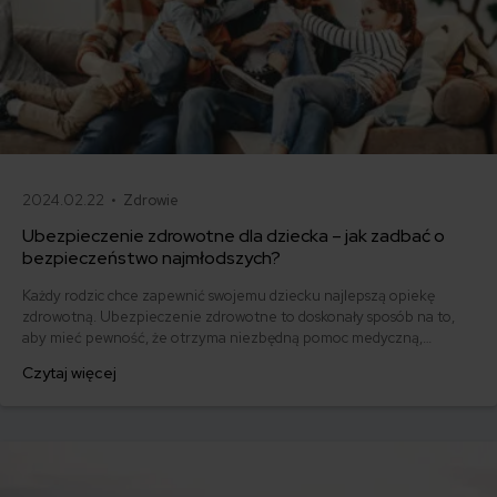
2024.02.22 •
Zdrowie
Ubezpieczenie zdrowotne dla dziecka – jak zadbać o
bezpieczeństwo najmłodszych?
Każdy rodzic chce zapewnić swojemu dziecku najlepszą opiekę
zdrowotną. Ubezpieczenie zdrowotne to doskonały sposób na to,
aby mieć pewność, że otrzyma niezbędną pomoc medyczną,
zarówno w Polsce, jak i za granicą. Sprawdź, jakie rodzaje
Czytaj więcej
ubezpieczeń zdrowotnych dla dzieci są dostępne na rynku, na co
zwrócić uwagę przy wyborze ubezpieczenia, jakie świadczenia
obejmuje ubezpieczenie i ile kosztuje ubezpieczenie.