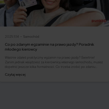
2025.11.14 •
Samochód
Co po zdanym egzaminie na prawo jazdy? Poradnik
młodego kierowcy
Właśnie zdałeś praktyczny egzamin na prawo jazdy? Świetnie!
Zanim jednak wsiądziesz za kierownicą własnego samochodu, musisz
dopełnić jeszcze kilka formalności. Co trzeba zrobić po zdaniu
egzaminu na prawo jazdy? Poznaj praktyczne wskazówki, dzięki
Czytaj więcej
którym szybko załatwisz sprawy urzędowe i będziesz mógł prowadzić
swoje auto.