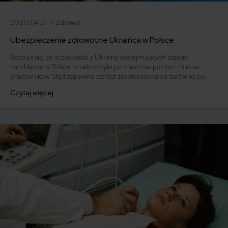
2020.04.21 •
Zdrowie
Ubezpieczenie zdrowotne Ukraińca w Polsce
Szacuje się, że liczba osób z Ukrainy podejmujących zajęcia
zarobkowe w Polsce przekroczyła już znacznie poziom miliona
pracowników. Stąd zapewne wzrost zainteresowania zarówno po
stronie ukraińskich imigrantów, jak i zatrudniających ich
Czytaj więcej
pracodawców, zasadami dotyczącymi zatrudnienia i ubezpieczenia, w
tym zdrowotnego.