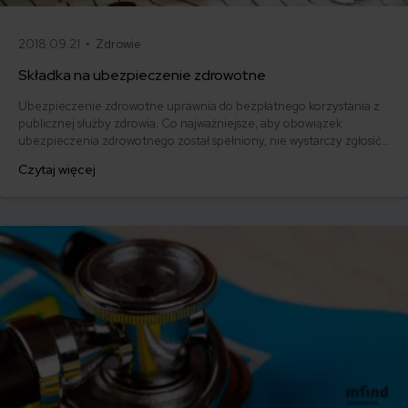
2018.09.21 •
Zdrowie
Składka na ubezpieczenie zdrowotne
Ubezpieczenie zdrowotne uprawnia do bezpłatnego korzystania z
publicznej służby zdrowia. Co najważniejsze, aby obowiązek
ubezpieczenia zdrowotnego został spełniony, nie wystarczy zgłosić
osoby do NFZ, ale należy opłacić składkę na ubezpieczenie
Czytaj więcej
zdrowotne w terminie. Ile wynosi składka zdrowotna? Jaka jest
podstawa jej naliczania? I w końcu - kto jest płatnikiem składki na
ubezpieczenie zdrowotne?