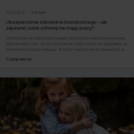
2023.12.27 •
Zdrowie
Ubezpieczenie zdrowotne bezrobotnego – jak
zapewnić sobie ochronę nie mając pracy?
Utrata pracy w dzisiejszych czasach jest bardzo realną perspektywą.
Można nawet rzec, że nie ma obecnie osoby, która nie spędziłaby na
bezrobociu chociaż miesiąca. W takich realiach warto dowiedzieć się
co nieco na temat ubezpieczenia zdrowotnego bezrobotnego -
Czytaj więcej
wszak nigdy nie wiadomo, kiedy nam się ta wiedza przyda.