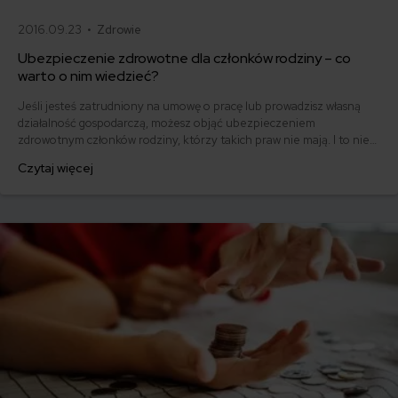
2016.09.23 •
Zdrowie
Ubezpieczenie zdrowotne dla członków rodziny – co
warto o nim wiedzieć?
Jeśli jesteś zatrudniony na umowę o pracę lub prowadzisz własną
działalność gospodarczą, możesz objąć ubezpieczeniem
zdrowotnym członków rodziny, którzy takich praw nie mają. I to nie
tylko najbliższej rodziny! Jak to zrobić? Jakich formalności
Czytaj więcej
dopełnić? Kiedy ubezpieczenie zdrowotne warto wesprzeć
prywatną opieką medyczną? W jednym miejscu zebraliśmy wszystkie
ważne informacje na ten temat.