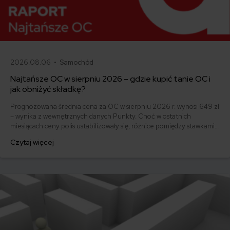
2026.08.06 •
Samochód
Najtańsze OC w sierpniu 2026 – gdzie kupić tanie OC i
jak obniżyć składkę?
Prognozowana średnia cena za OC w sierpniu 2026 r. wynosi 649 zł
– wynika z wewnętrznych danych Punkty. Choć w ostatnich
miesiącach ceny polis ustabilizowały się, różnice pomiędzy stawkami
za ubezpieczenie są ogromne. Jedni płacą zaledwie nieco ponad
Czytaj więcej
500 zł, inni – powyżej 1500 zł. Gdzie znaleźć najtańsze OC w Polsce
i jak obniżyć koszty ubezpieczenia samochodu? Odpowiadamy na
podstawie najnowszych danych z rynku.