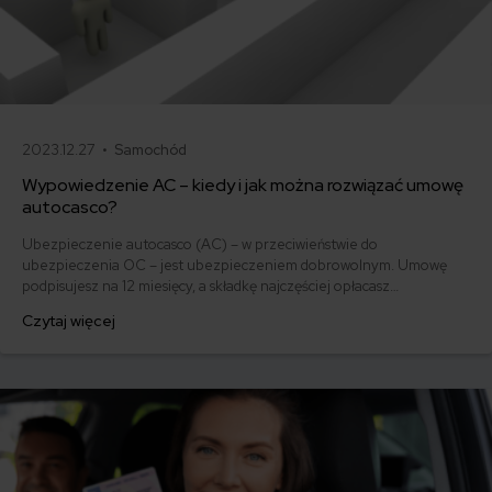
2023.12.27 •
Samochód
Wypowiedzenie AC – kiedy i jak można rozwiązać umowę
autocasco?
Ubezpieczenie autocasco (AC) – w przeciwieństwie do
ubezpieczenia OC – jest ubezpieczeniem dobrowolnym. Umowę
podpisujesz na 12 miesięcy, a składkę najczęściej opłacasz
jednorazowo. Co w przypadku, gdy udało Ci się znaleźć lepszą
Czytaj więcej
ofertę lub zdecydowałeś się sprzedać samochód w trakcie trwania
umowy? Sprawdź, w jakich sytuacjach ubezpieczenie AC wygasa
samo, a kiedy można odstąpić od umowy.