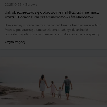
2025.10.22 •
Zdrowie
Jak ubezpieczyć się dobrowolnie na NFZ, gdy nie masz
etatu? Poradnik dla przedsiębiorców i freelancerów
Brak umowy o pracę nie musi oznaczać braku ubezpieczenia w NFZ.
Możesz postarać się o umowę zlecenia, założyć działalność
gospodarczą lub pozostać freelancerem i dobrowolnie ubezpieczyć
się w NFZ. Jak to załatwić? Ile kosztuje takie świadczenie.
Czytaj więcej
Wyjaśniamy wszystko krok po kroku.