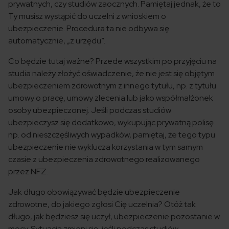
prywatnych, czy studiów zaocznych. Pamiętaj jednak, że to
Ty musisz wystąpić do uczelni z wnioskiem o
ubezpieczenie. Procedura ta nie odbywa się
automatycznie, „z urzędu”.
Co będzie tutaj ważne? Przede wszystkim po przyjęciu na
studia należy złożyć oświadczenie, że nie jest się objętym
ubezpieczeniem zdrowotnym z innego tytułu, np. z tytułu
umowy o pracę, umowy zlecenia lub jako współmałżonek
osoby ubezpieczonej. Jeśli podczas studiów
ubezpieczysz się dodatkowo, wykupując prywatną polisę
np. od nieszczęśliwych wypadków, pamiętaj, że tego typu
ubezpieczenie nie wyklucza korzystania w tym samym
czasie z ubezpieczenia zdrowotnego realizowanego
przez NFZ.
Jak długo obowiązywać będzie ubezpieczenie
zdrowotne, do jakiego zgłosi Cię uczelnia? Otóż tak
długo, jak będziesz się uczył, ubezpieczenie pozostanie w
mocy. Sytuacja zmieni się, jeśli podczas studiów