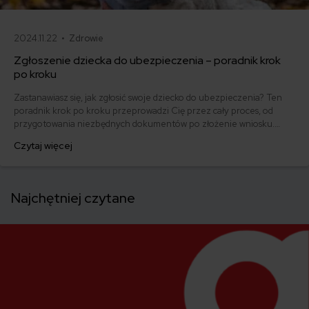
2024.11.22 •
Zdrowie
Zgłoszenie dziecka do ubezpieczenia – poradnik krok
po kroku
Zastanawiasz się, jak zgłosić swoje dziecko do ubezpieczenia? Ten
poradnik krok po kroku przeprowadzi Cię przez cały proces, od
przygotowania niezbędnych dokumentów po złożenie wniosku.
Dowiesz się, jakie są Twoje obowiązki i jakie korzyści daje
Czytaj więcej
ubezpieczenie dla najmłodszych.
Najchętniej czytane