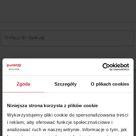
8
KOMENTARZE
Starsze
Zgoda
Szczegóły
O plikach cookies
Wyświetl komentarze
Niniejsza strona korzysta z plików cookie
Wykorzystujemy pliki cookie do spersonalizowania treści
Wszystkie treści prezentowane na łamach niniejszej witryny
i reklam, aby oferować funkcje społecznościowe i
internetowej mają charakter wyłącznie informacyjno-edukacyjny,
analizować ruch w naszej witrynie. Informacje o tym, jak
stanowiąc wyraz osobistych poglądów ich autora/ów oraz nie nie