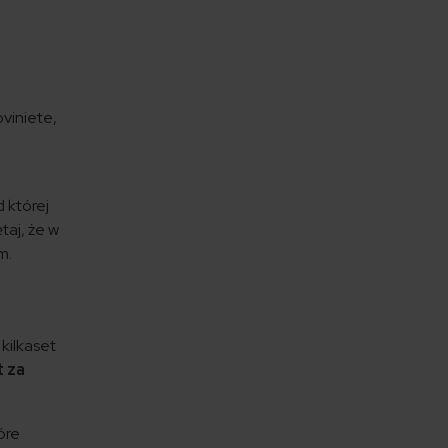
viniete,
 której
taj, że w
m.
kilkaset
t za
óre