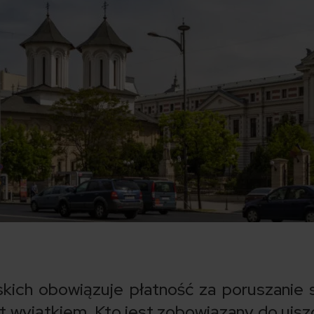
skich obowiązuje płatność za poruszanie 
t wyjątkiem. Kto jest zobowiązany do uisz