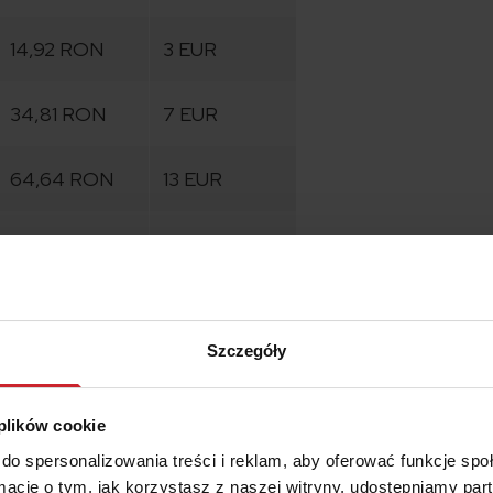
14,92 RON
3 EUR
34,81 RON
7 EUR
64,64 RON
13 EUR
139,23 RON
28 EUR
kie, zwłaszcza w porównaniu z innymi europejskimi krajami
Szczegóły
ody ciężarowe. Cena
kierowcy samochodów ciężarowych.
Dla przykładu osoba wno
ton, który ma 4 osie, korzystając z pośrednictwa PZM Travel, mus
 plików cookie
do spersonalizowania treści i reklam, aby oferować funkcje sp
ormacje o tym, jak korzystasz z naszej witryny, udostępniamy p