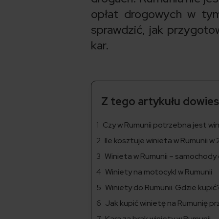
opłat drogowych w tym 
sprawdzić, jak przygoto
kar.
Z tego artykułu dowiesz
Czy w Rumunii potrzebna jest wi
Ile kosztuje winieta w Rumunii w
Winieta w Rumunii – samochody 
Winiety na motocykl w Rumunii
Winiety do Rumunii. Gdzie kupić
Jak kupić winietę na Rumunię pr
Kara za brak winiety w Rumunii