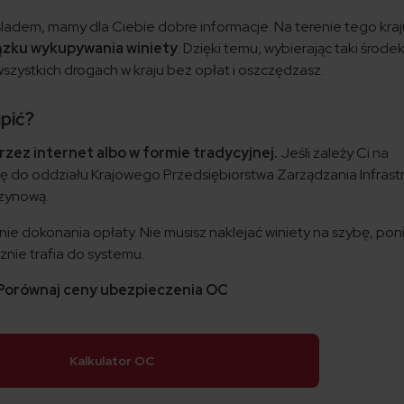
śladem, mamy dla Ciebie dobre informacje. Na terenie tego kra
iązku wykupywania winiety
. Dzięki temu, wybierając taki środe
szystkich drogach w kraju bez opłat i oszczędzasz.
upić?
zez internet albo w formie tradycyjnej.
Jeśli zależy Ci na
ię do oddziału Krajowego Przedsiębiorstwa Zarządzania Infrast
nzynową.
ie dokonania opłaty. Nie musisz naklejać winiety na szybę, po
znie trafia do systemu.
Porównaj ceny ubezpieczenia OC
Kalkulator OC