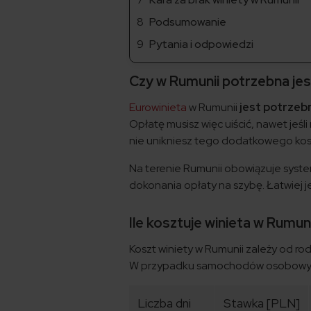
Podsumowanie
Pytania i odpowiedzi
Czy w Rumunii potrzebna jes
Eurowinieta
w Rumunii
jest potrzeb
Opłatę musisz więc uiścić, nawet jeśl
nie unikniesz tego dodatkowego kos
Na terenie Rumunii obowiązuje syst
dokonania opłaty na szybę. Łatwiej j
Ile kosztuje winieta w Rumun
Koszt winiety w Rumunii zależy od r
W przypadku samochodów osobowych
Liczba dni
Stawka [PLN]