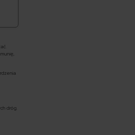
zać.
umunię,
erdzenia
ch dróg.