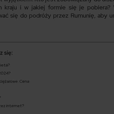
kraju i w jakiej formie się je pobiera?
wać się do podróży przez Rumunię, aby u
 się:
nieta?
 2024?
ciężarowe. Cena
?
zez internet?