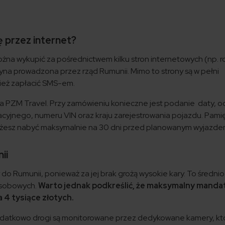
ę przez internet?
żna wykupić za pośrednictwem kilku stron internetowych (np. ro
witryna prowadzona przez rząd Rumunii. Mimo to strony są w pełni
ież zapłacić SMS-em.
a PZM Travel. Przy zamówieniu konieczne jest podanie daty, od
acyjnego, numeru VIN oraz kraju zarejestrowania pojazdu. Pamię
ożesz nabyć maksymalnie na 30 dni przed planowanym wyjazde
ii
do Rumunii, ponieważ za jej brak grożą wysokie kary. To średnio 
osobowych.
Warto jednak podkreślić, że maksymalny manda
 4 tysiące złotych.
 Dodatkowo drogi są monitorowane przez dedykowane kamery, kt