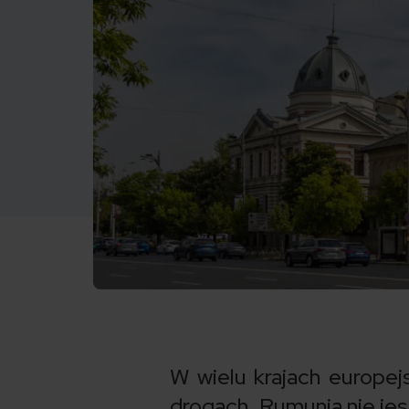
W wielu krajach europej
drogach. Rumunia nie jes