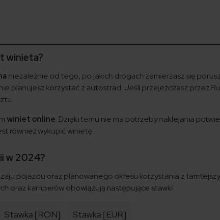
t winieta?
na
niezależnie od tego, po jakich drogach zamierzasz się porus
i nie planujesz korzystać z autostrad. Jeśli przejeżdżasz przez R
ztu.
em
winiet online
. Dzięki temu nie ma potrzeby naklejania potwi
est również wykupić winietę.
ii w 2024?
odzaju pojazdu oraz planowanego okresu korzystania z tamtejszy
 oraz kamperów obowiązują następujące stawki:
Stawka [RON]
Stawka [EUR]