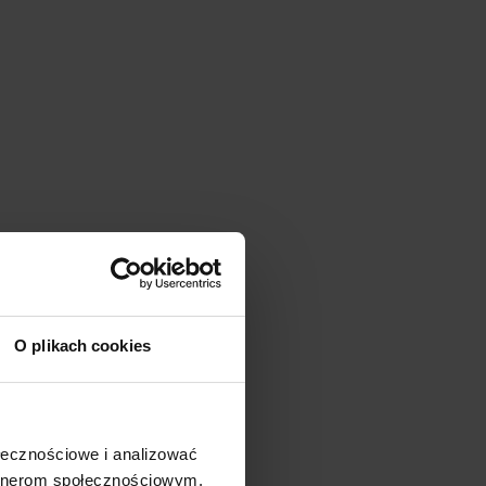
.
O plikach cookies
sząca
i się
ołecznościowe i analizować
artnerom społecznościowym,