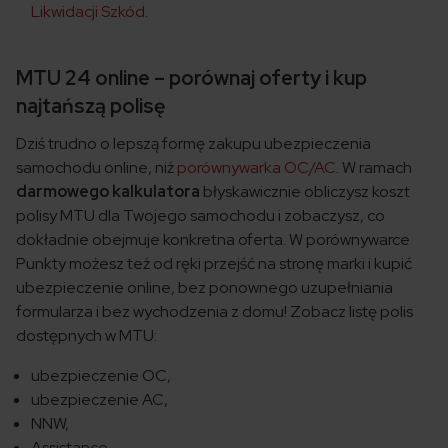
Likwidacji Szkód
.
MTU 24 online – porównaj oferty i kup
najtańszą polisę
Dziś trudno o lepszą formę zakupu ubezpieczenia
samochodu online, niż
porównywarka OC/AC
. W ramach
darmowego kalkulatora
błyskawicznie obliczysz koszt
polisy MTU dla Twojego samochodu i zobaczysz, co
dokładnie obejmuje konkretna oferta. W porównywarce
Punkty możesz też od ręki przejść na stronę marki i kupić
ubezpieczenie online, bez ponownego uzupełniania
formularza i bez wychodzenia z domu! Zobacz listę polis
dostępnych w MTU:
ubezpieczenie OC,
ubezpieczenie AC,
NNW,
Assistance,