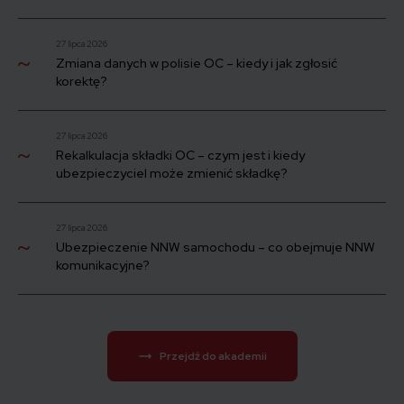
27 lipca 2026
Zmiana danych w polisie OC – kiedy i jak zgłosić
korektę?
27 lipca 2026
Rekalkulacja składki OC – czym jest i kiedy
ubezpieczyciel może zmienić składkę?
27 lipca 2026
Ubezpieczenie NNW samochodu – co obejmuje NNW
komunikacyjne?
Przejdź do akademii