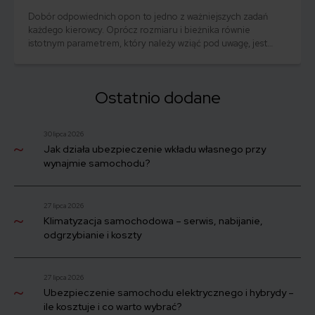
Dobór odpowiednich opon to jedno z ważniejszych zadań
każdego kierowcy. Oprócz rozmiaru i bieżnika równie
istotnym parametrem, który należy wziąć pod uwagę, jest
indeks nośności. Co to jest i dlaczego jest tak ważny dla
bezpieczeństwa oraz komfortu jazdy?
Ostatnio dodane
30 lipca 2026
Jak działa ubezpieczenie wkładu własnego przy
wynajmie samochodu?
27 lipca 2026
Klimatyzacja samochodowa – serwis, nabijanie,
odgrzybianie i koszty
27 lipca 2026
Ubezpieczenie samochodu elektrycznego i hybrydy –
ile kosztuje i co warto wybrać?