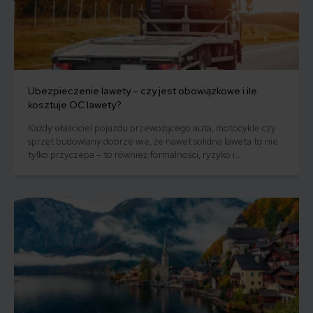
Ubezpieczenie lawety – czy jest obowiązkowe i ile
kosztuje OC lawety?
Każdy właściciel pojazdu przewożącego auta, motocykle czy
sprzęt budowlany dobrze wie, że nawet solidna laweta to nie
tylko przyczepa – to również formalności, ryzyko i
potencjalne koszty. Czy ubezpieczenie dla lawety jest
obowiązkowe? I jeśli tak – ile może kosztować polisa
odpowiedzialności cywilnej właśnie dla niej? Na te pytania
odpowiemy w niniejszym artykule.