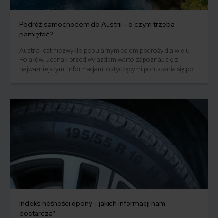
Podróż samochodem do Austrii – o czym trzeba
pamiętać?
Austria jest niezwykle popularnym celem podróży dla wielu
Polaków. Jednak przed wyjazdem warto zapoznać się z
najważniejszymi informacjami dotyczącymi poruszania się po
austriackich drogach. W tym artykule omówimy wymagane
wyposażenie pojazdu, niezbędne dokumenty, aktualne
przepisy drogowe oraz oczywiście aktualne ceny winiet w
2024 roku.
Indeks nośności opony – jakich informacji nam
dostarcza?