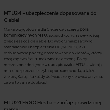
MTU24 – ubezpieczenie dopasowane do
Ciebie!
Marka przygotowała dla Ciebie cały szereg
polis
komunikacyjnych MTU
, spośród których z pewnością
znajdziesz coś dla siebie. Do wyboru masz zarówno
standardowe ubezpieczenia OC/AC MTU, jak i
rozbudowane pakiety, dostosowane do klientów, którzy
chcą zapewnić autu maksymalną ochronę. Polisy
rozszerzone dostępne w
ubezpieczalni MTU
zawierają
m.in. ubezpieczenie szyb i opon samochodu, a także
Zieloną Kartę. I tu każdy doświadczony kierowca przyzna,
że warto za nie dopłacić!
MTU24 ERGO Hestia – zaufaj sprawdzonej
marce!