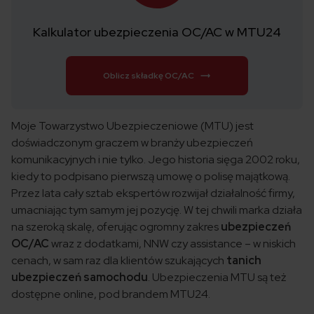
Kalkulator ubezpieczenia OC/AC w MTU24
Oblicz składkę OC/AC
Moje Towarzystwo Ubezpieczeniowe (MTU) jest
doświadczonym graczem w branży ubezpieczeń
komunikacyjnych i nie tylko. Jego historia sięga 2002 roku,
kiedy to podpisano pierwszą umowę o polisę majątkową.
Przez lata cały sztab ekspertów rozwijał działalność firmy,
umacniając tym samym jej pozycję. W tej chwili marka działa
na szeroką skalę, oferując ogromny zakres
ubezpieczeń
OC/AC
wraz z dodatkami, NNW czy assistance – w niskich
cenach, w sam raz dla klientów szukających
tanich
ubezpieczeń samochodu
. Ubezpieczenia MTU są też
dostępne online, pod brandem MTU24.