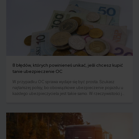
8 błędów, których powinieneś unikać, jeśli chcesz kupić
tanie ubezpieczenie OC
W przypadku OC sprawa wydaje się być prosta. Szukasz
najtańszej polisy, bo obowiązkowe ubezpieczenie pojazdu u
każdego ubezpieczyciela jest takie samo. W rzeczywistości już
porównanie ofert sprawia wiele kłopotu. Sposób, w jaki
szukasz najlepszego ubezpieczenia OC, a potem płacisz za
nie, nie jest bez znaczenia dla Twojej kieszeni.