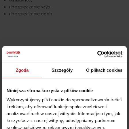
ubezpieczenie szyb,
ubezpieczenie opon.
98% klientów poleca
Zgoda
Szczegóły
O plikach cookies
porównywarkę ubezpieczeń
Punkta
Niniejsza strona korzysta z plików cookie
Wykorzystujemy pliki cookie do spersonalizowania treści
Ponad 290 tys. osób zaoszczędziły w sumie
i reklam, aby oferować funkcje społecznościowe i
159 568 209 zł!
analizować ruch w naszej witrynie. Informacje o tym, jak
Kupiłeś polisę w MTU24 przez Punktę?
korzystasz z naszej witryny, udostępniamy partnerom
Wystaw opinię!
społecznościowym, reklamowym i analitycznym.