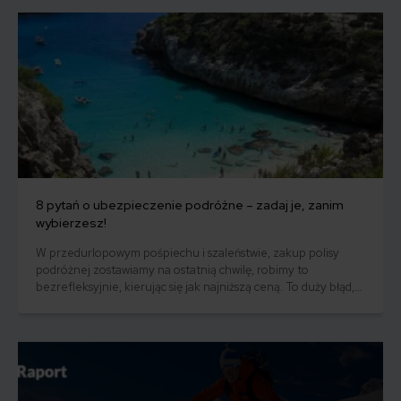
8 pytań o ubezpieczenie podróżne – zadaj je, zanim
wybierzesz!
W przedurlopowym pośpiechu i szaleństwie, zakup polisy
podróżnej zostawiamy na ostatnią chwilę, robimy to
bezrefleksyjnie, kierując się jak najniższą ceną. To duży błąd,
który może nas kosztować masę stresu i dziesiątki, a nawet
setki tysięcy złotych, gdy ulegniemy wypadkowi, a polisa, którą
mamy, okaże się niewystarczająca, by pokryć koszty leczenia.