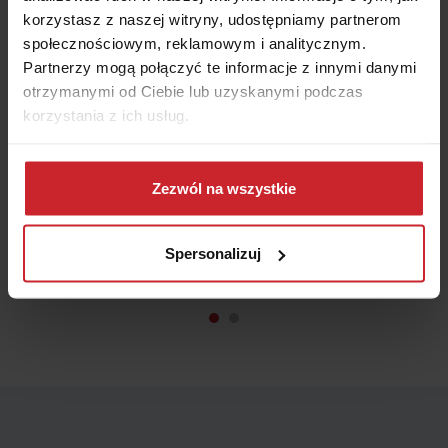
korzystasz z naszej witryny, udostępniamy partnerom
społecznościowym, reklamowym i analitycznym.
Partnerzy mogą połączyć te informacje z innymi danymi
otrzymanymi od Ciebie lub uzyskanymi podczas
Ubezpieczenie nieruchomości? Z Punktą to nie
korzystania z ich usług.
problem. Przeszłam krok po kroku formularz,
wpisałam wymagane dane i zaraz otrzymałam
Dowiedz się więcej na temat tego, kim jesteśmy, jak
kilkanaście atrakcyjnych ofert dopasowanych do
można się z nami skontaktować i w jaki sposób
Zezwól na wszystkie
mnie.
przetwarzamy dane osobowe w ramach
Polityki
prywatności
.
Spersonalizuj