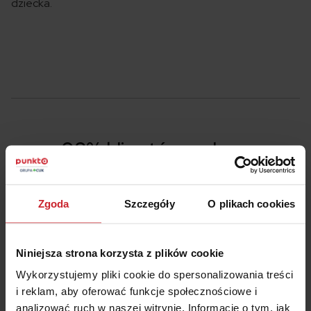
dziecka.
98% klientów poleca
porównywarkę ubezpieczeń
Punkta
Zgoda
Szczegóły
O plikach cookies
Ponad 290 tys. osób zaoszczędziły w sumie
159 568 209 zł!
Niniejsza strona korzysta z plików cookie
Kupiłeś polisę w Signal Iduna przez Punkta?
Wykorzystujemy pliki cookie do spersonalizowania treści
Wystaw opinię!
i reklam, aby oferować funkcje społecznościowe i
analizować ruch w naszej witrynie. Informacje o tym, jak