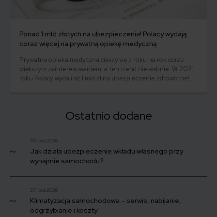
Ponad 1 mld złotych na ubezpieczenia! Polacy wydają
coraz więcej na prywatną opiekę medyczną
Prywatna opieka medyczna cieszy się z roku na rok coraz
większym zainteresowaniem, a ten trend nie słabnie. W 2021
roku Polacy wydali aż 1 mld zł na ubezpieczenie zdrowotne!
Publiczna służba zdrowia dla wielu z nas przestaje być
wystarczająca. Czy to początek końca NFZ?
Ostatnio dodane
30 lipca 2026
Jak działa ubezpieczenie wkładu własnego przy
wynajmie samochodu?
27 lipca 2026
Klimatyzacja samochodowa – serwis, nabijanie,
odgrzybianie i koszty