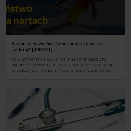
Bezpieczeństwo Polaków na nartach. Gdzie i jak
jeździmy? [RAPORT]
Aż 30 procent Polaków deklaruje, że potrafi jeździć na
nartach. Aktywnych narciarzy są 4 mln. Jeździmy coraz lepiej,
wypadków jest nieco mniej. Nadal to jednak ponad tysiąc
zdarzeń w sezonie. Pokochaliśmy też zagraniczne stoki, bo
tam warunki zawsze pewne. Za granicą kwestia
bezpieczeństwa jest jeszcze ważniejsza. Bez ubezpieczenia
lepiej nie szusować. Jak je wybrać, na co zwrócić uwagę?
Przeczytaj nasz raport!