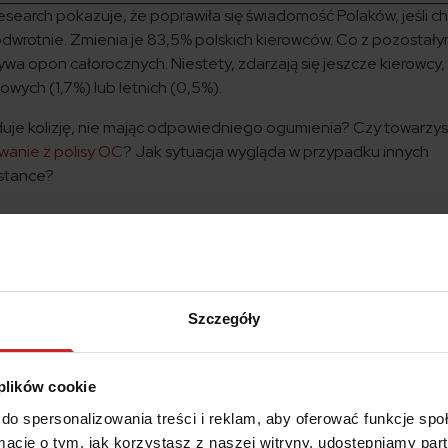
earch pokazuje, że poprawiła się świadomość Polaków, jeśli ch
odwrotnie. Zmienia je 83,5% polskich kierowców. Co z pozostał
ywa opon całorocznych. Niestety, zdarzają się jeszcze kierowcy,
owych (1,7%) lub letnich (0,5%).
duje kolizję, nie mając odpowiedniego ogumienia? Czy towarzy
anie z polisy OC
? Jak sytuacja wygląda w przypadku innych
istance?
ania OC a brak zimowych opon
iedzmy na kluczowe pytanie:
czy jest obowiązek zmiany opon
owiązku zakładania zimowego ogumienia.
Wielokrotnie już o
kazywałaby taką zmianę, ale pozostało to w sferze projektów. 
Szczegóły
 brak„zimówek”.Skoro nie ma obowiązku zmiany to, czy
ty odszkodowania z polisy OC?
 plików cookie
tórego zakres jest ściśle regulowany przez prawo.
Towarzys
do spersonalizowania treści i reklam, aby oferować funkcje sp
ć wypłaty odszkodowania z OC bez względu na to, na jak
ormacje o tym, jak korzystasz z naszej witryny, udostępniamy p