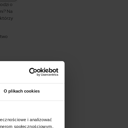
odzi o
ymi? Na
 którzy
stwo
 na
głaszano
Na razie
O plikach cookies
two
ołecznościowe i analizować
ich
artnerom społecznościowym,