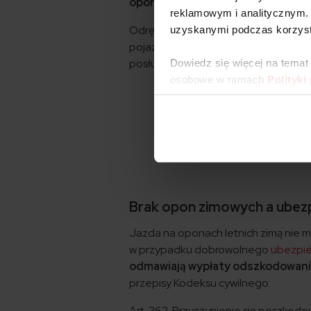
oponach jechał sprawca kolizji
. Ni
reklamowym i analitycznym. 
Odrębną sprawą jest, że kierowca na
uzyskanymi podczas korzysta
pojazdem nieprzystosowanym do pogo
posłuchaj głosu rozsądku i zmień je 
Dowiedz się więcej na temat
osobowe w ramach
Polityki
Brak opon zimowych a ubez
Jazda na oponach letnich zimą nie 
w przypadku dobrowolnego
ubezpi
odmawiają wypłaty odszkodowania z
przepisy Kodeksu cywilnego:
Art. 362. Przyczynienie się poszkod