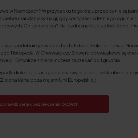
owe w Niemczech? W przypadku tego kraju przepisy nie są jasn
a Ciebie mandat w sytuacji, gdy korzystasz w letniego ogumien
wych. Co to oznacza? Na jezdni znajduje się lód, śnieg, bł
. Tutaj, podobnie jak w Czechach, Estonii, Finlandii, Litwie, Norw
przed 1 listopada. W Chorwacji czy Słowenii obowiązkowe są one
Szwecji i Estonii ze zmianą możesz zaczekać do 1 grudnia.
padku kolizji za granicą bez zimowych opon, polski ubezpieczyc
ielona Karta poza krajami Unii Europejskiej).
Sprawdź cenę ubezpieczenia OC/AC!