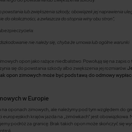
o powstania lub zwiększenia szkody, obowiązek jej naprawienia ule
do okoliczności, a zwłaszcza do stopnia winy obu stron”,
ubezpieczyciela:
 odszkodowanie nie należy się, chyba że umowa lub ogólne warunki
imowych opon jako rażące niedbalstwo. Powołują się na zapis o 
nia się do powstania szkody albo zwiększenia jej rozmiarów.
Je
brak opon zimowych może być podstawą do odmowy wypłac
mowych w Europie
ia na oponach zimowych, ale należymy pod tym względem do g
ci europejskich krajów jazda na „zimówkach” jest obowiązkowa. 
ujemy podróż za granicę. Brak takich opon może skończyć się w
troli.