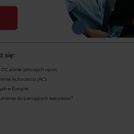
 się:
 OC a brak zimowych opon
zenie Autocasco (AC)
ch w Europie
umienie do panujących warunków?
?