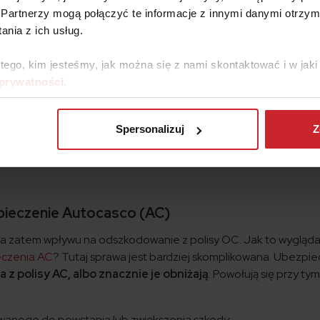
e ma podstawy prawnej, która uzasadniałaby inną decyzję.
Partnerzy mogą połączyć te informacje z innymi danymi otrzym
raża siebie i innych uczestników ruchu drogowego, gdy porusza 
nia z ich usług.
dy. Jeśli więc zastanawiasz się, czy opony zimowe są obowi
dla bezpieczeństwa swojego i innych.
 tego, kim jesteśmy, jak można się z nami skontaktować i w ja
 prywatności
.
Porównaj ceny ubezpieczenia OC
Spersonalizuj
Z
pieczenie Autocasco (AC)
ma zatem wpływu na odszkodowanie z polisy OC. Jak to wygląd
eczenia AC
? Tutaj sprawa jest bardziej skomplikowana. Ubezpie
 polisy AC, albo znacznie je obniżają
. Powołują się przy ty
owanego do powstania lub zwiększenia szkody: