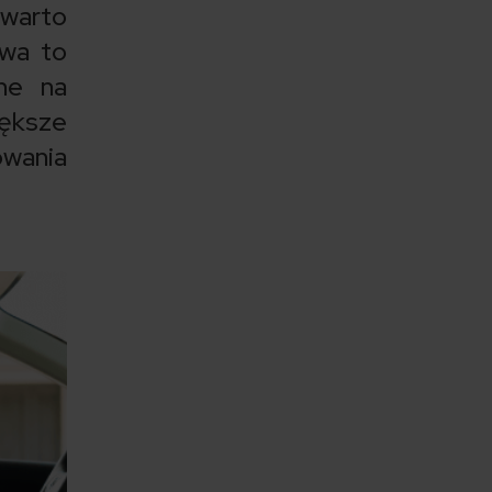
 warto
wa to
ne na
ększe
owania