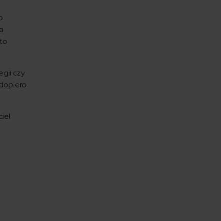
o
ia
oto
egii czy
 dopiero
iel