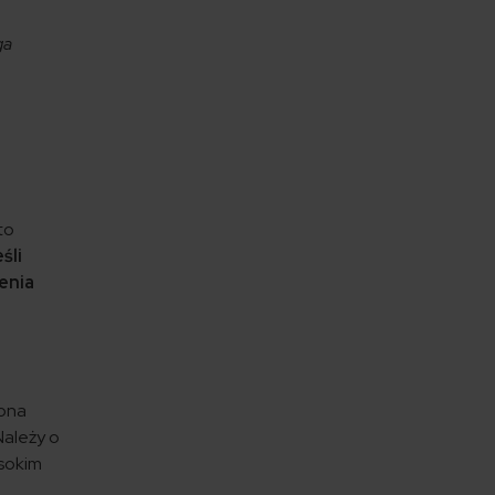
ga
to
śli
enia
rona
Należy o
ysokim