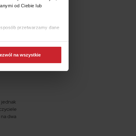
anymi od Ciebie lub
się
ązkowe –
ki sposób przetwarzamy dane
ezwól na wszystkie
a jednak
czyciele
m na dwa