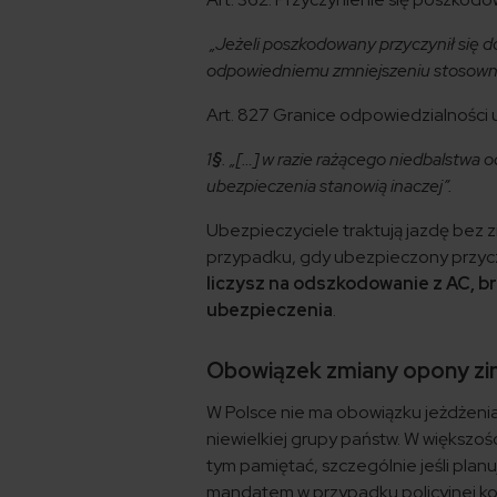
„Jeżeli poszkodowany przyczynił się d
odpowiedniemu zmniejszeniu stosownie 
Art. 827 Granice odpowiedzialności 
1
§
. „[…] w razie rażącego niedbalstwa
ubezpieczenia stanowią inaczej”.
Ubezpieczyciele traktują jazdę bez z
przypadku, gdy ubezpieczony przyczy
liczysz na odszkodowanie z AC, 
ubezpieczenia
.
Obowiązek zmiany opony zi
W Polsce nie ma obowiązku jeżdżen
niewielkiej grupy państw. W większoś
tym pamiętać, szczególnie jeśli plan
mandatem w przypadku policyjnej kon