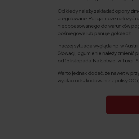
Od kiedy należy zakładać opony zim
uregulowane. Policja może nałożyć n
niedopasowanego do warunków pogodo
pośniegowe lub panuje gołoledź.
Inaczej sytuacja wygląda np. w Austrii
Słowacji, ogumienie należy zmienić 
od 15 listopada. Na Łotwie, w Turcji, 
Warto jednak dodać, że nawet w przy
wypłaci odszkodowanie z polisy OC (Z