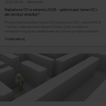
2026.08.06 •
Samochód
Najtańsze OC w sierpniu 2026 – gdzie kupić tanie OC i
jak obniżyć składkę?
Prognozowana średnia cena za OC w sierpniu 2026 r. wynosi 649 zł
– wynika z wewnętrznych danych Punkty. Choć w ostatnich
miesiącach ceny polis ustabilizowały się, różnice pomiędzy stawkami
za ubezpieczenie są ogromne. Jedni płacą zaledwie nieco ponad
Czytaj więcej
500 zł, inni – powyżej 1500 zł. Gdzie znaleźć najtańsze OC w Polsce
i jak obniżyć koszty ubezpieczenia samochodu? Odpowiadamy na
podstawie najnowszych danych z rynku.