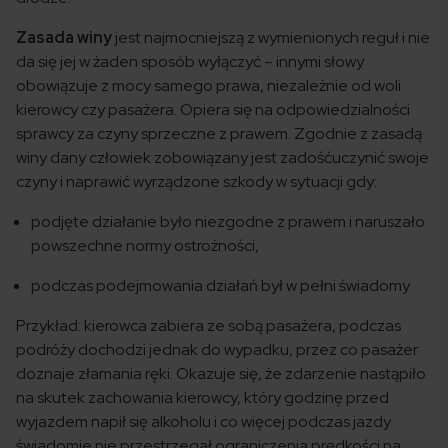
Zasada winy
jest najmocniejszą z wymienionych reguł i nie
da się jej w żaden sposób wyłączyć – innymi słowy
obowiązuje z mocy samego prawa, niezależnie od woli
kierowcy czy pasażera. Opiera się na odpowiedzialności
sprawcy za czyny sprzeczne z prawem. Zgodnie z zasadą
winy dany człowiek zobowiązany jest zadośćuczynić swoje
czyny i naprawić wyrządzone szkody w sytuacji gdy:
podjęte działanie było niezgodne z prawem i naruszało
powszechne normy ostrożności,
podczas podejmowania działań był w pełni świadomy
Przykład: kierowca zabiera ze sobą pasażera, podczas
podróży dochodzi jednak do wypadku, przez co pasażer
doznaje złamania ręki. Okazuje się, że zdarzenie nastąpiło
na skutek zachowania kierowcy, który godzinę przed
wyjazdem napił się alkoholu i co więcej podczas jazdy
świadomie nie przestrzegał ograniczenia prędkości na