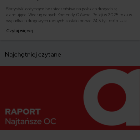
Statystyki dotyczące bezpieczeństwa na polskich drogach są
alarmujące. Według danych Komendy Głównej Policji w 2025 roku w
wypadkach drogowych rannych zostało ponad 24,5 tys. osób. Jak
uzyskać odszkodowanie po wypadku samochodowym? Odpowiedzi
Czytaj więcej
znajdziesz w tym artykule!
Najchętniej czytane