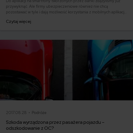
Do aplikacji na smartfony tworzonych przez banki zdążyliśmy już
przywyknąć. Ale firmy ubezpieczeniowe również nie chcą
pozostawać w tyle i dają możliwość korzystania z mobilnych aplikacji.
Postanowiłem zabawić się w testera „apek” oferowanych przez
Czytaj więcej
instytucje sektora ubezpieczeniowego i sprawdzić, które mogą być
przydatne, a które mają charakter czysto promocyjny.
2017.08.28 •
Podróże
Szkoda wyrządzona przez pasażera pojazdu –
odszkodowanie z OC?