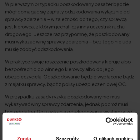
W pierwszym przypadku poszkodowany pasażer będzie
mógł domagać się zapłaty odszkodowania wyłącznie od
sprawcy zdarzenia – w zależności od tego, czy sprawcą
jest kierowca, z którym jechał, czy inny uczestnik ruchu
drogowego. Jeszcze raz przypomnę, że poszkodowany
musi wykazać winę sprawcy zdarzenia – bez tego nie uda
mu się zdobyć odszkodowania.
W praktyce swoje roszczenie poszkodowany kieruje albo
bezpośrednio do winnego kierowcy albo do jego
ubezpieczyciela. Odszkodowanie będzie wypłacone bądź
z majątku sprawcy, bądź z polisy ubezpieczeniowej OC.
W przypadku zasady ryzyka poszkodowany nie musi
wykazywać winy sprawcy zdarzenia, jednak podroż musi
być odpłatna. Do uzyskania odszkodowania wystarczy, że
poniesie on nawet najmniejszą szkodę np. pw postaci
uszczerbku na zdrowiu czy zniszczenia przewożonego
bagażu. Pasażer nie otrzyma jednak pieniędzy, gdy okaże
Zgoda
Szczegóły
O plikach cookies