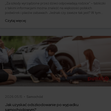
„Za szkody wyrządzone przez dzieci odpowiadają rodzice” – tabliczki
z takimi informacjami można znaleźć na większości polskich
podwórek i placów zabawach. Jednak czy zawsze tak jest? W tym
artykule dowiesz się m.in. kiedy odpowiesz za szkody wyrządzone
Czytaj więcej
przez dziecko, a kiedy koszty mogą one zostać pokryte przez
ubezpieczyciela.
2026.05.15 •
Samochód
Jak uzyskać odszkodowanie po wypadku
samochodowym?