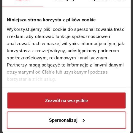
się, że to on sam spowodował zdarzenie, np. zaatakował
kierowcę podczas jazdy lub przeszkadzał mu w
prowadzeniu pojazdu.
Niniejsza strona korzysta z plików cookie
Podsumowując:
jeśli zapłaciłeś za przejazd i kierowca, z
Wykorzystujemy pliki cookie do spersonalizowania treści
którym jechałeś, spowodował wypadek, w którym
i reklam, aby oferować funkcje społecznościowe i
zostałeś poszkodowany, nie musisz udowadniać jego
analizować ruch w naszej witrynie. Informacje o tym, jak
winy, bo odpowiedzialność kierowcy będzie się
korzystasz z naszej witryny, udostępniamy partnerom
kształtowała na zasadzie ryzyka. Jeśli przewóz był
społecznościowym, reklamowym i analitycznym.
bezpłatny, musisz wykazać winę kierującego.
Partnerzy mogą połączyć te informacje z innymi danymi
otrzymanymi od Ciebie lub uzyskanymi podczas
Kiedy podróż jest odpłatna?
korzystania z ich usług.
Odpowiedź na to pytanie jest dosyć prosta – z
Dowiedz się więcej na temat tego, kim jesteśmy, jak
odpłatnością przewozu mamy do czynienia, gdy kierowca
można się z nami skontaktować i w jaki sposób
Zezwól na wszystkie
otrzyma ekwiwalent pieniężny za świadczoną usługę,
przetwarzamy dane osobowe w ramach
Polityki
nawet w wysokości 1 grosza. Analogicznie, darmowy
prywatności
.
przejazd pojawi się, gdy pasażer nie zapłaci kierowcy
Spersonalizuj
zupełnie nic.