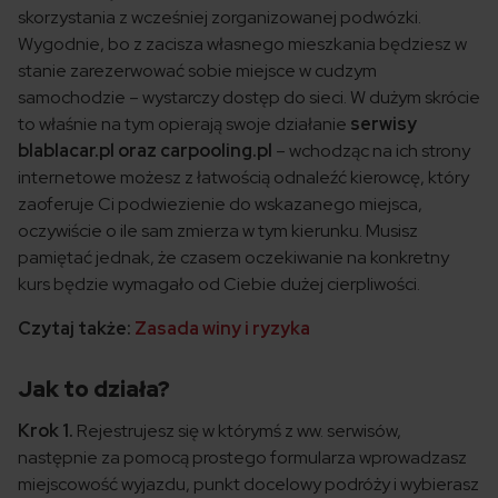
skorzystania z wcześniej zorganizowanej podwózki.
Wygodnie, bo z zacisza własnego mieszkania będziesz w
stanie zarezerwować sobie miejsce w cudzym
samochodzie – wystarczy dostęp do sieci. W dużym skrócie
to właśnie na tym opierają swoje działanie
serwisy
blablacar.pl oraz carpooling.pl
– wchodząc na ich strony
internetowe możesz z łatwością odnaleźć kierowcę, który
zaoferuje Ci podwiezienie do wskazanego miejsca,
oczywiście o ile sam zmierza w tym kierunku. Musisz
pamiętać jednak, że czasem oczekiwanie na konkretny
kurs będzie wymagało od Ciebie dużej cierpliwości.
Czytaj także:
Zasada winy i ryzyka
Jak to działa?
Krok 1.
Rejestrujesz się w którymś z ww. serwisów,
następnie za pomocą prostego formularza wprowadzasz
miejscowość wyjazdu, punkt docelowy podróży i wybierasz