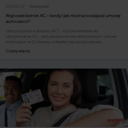
2023.12.27 •
Samochód
Wypowiedzenie AC – kiedy i jak można rozwiązać umowę
autocasco?
Ubezpieczenie autocasco (AC) – w przeciwieństwie do
ubezpieczenia OC – jest ubezpieczeniem dobrowolnym. Umowę
podpisujesz na 12 miesięcy, a składkę najczęściej opłacasz
jednorazowo. Co w przypadku, gdy udało Ci się znaleźć lepszą
Czytaj więcej
ofertę lub zdecydowałeś się sprzedać samochód w trakcie trwania
umowy? Sprawdź, w jakich sytuacjach ubezpieczenie AC wygasa
samo, a kiedy można odstąpić od umowy.