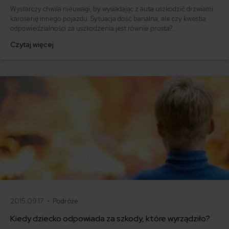
Wystarczy chwila nieuwagi, by wysiadając z auta uszkodzić drzwiami
karoserię innego pojazdu. Sytuacja dość banalna, ale czy kwestia
odpowiedzialności za uszkodzenia jest równie prosta?
Niekoniecznie. Jeśli szkodę wyrządził pasażer pojazdu,
Czytaj więcej
ubezpieczyciel może odmówić wypłaty odszkodowania. Ale czy
odmowa zawsze jest zasadna?
2015.09.17 •
Podróże
Kiedy dziecko odpowiada za szkody, które wyrządziło?