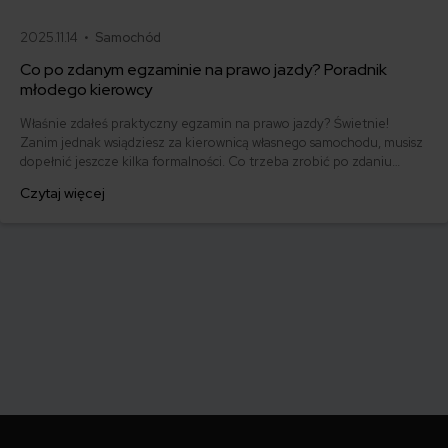
2025.11.14 •
Samochód
Co po zdanym egzaminie na prawo jazdy? Poradnik
młodego kierowcy
Właśnie zdałeś praktyczny egzamin na prawo jazdy? Świetnie!
Zanim jednak wsiądziesz za kierownicą własnego samochodu, musisz
dopełnić jeszcze kilka formalności. Co trzeba zrobić po zdaniu
egzaminu na prawo jazdy? Poznaj praktyczne wskazówki, dzięki
Czytaj więcej
którym szybko załatwisz sprawy urzędowe i będziesz mógł prowadzić
swoje auto.