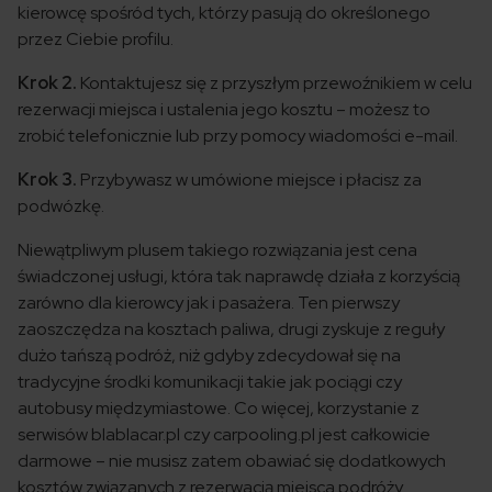
kierowcę spośród tych, którzy pasują do określonego
przez Ciebie profilu.
Krok 2.
Kontaktujesz się z przyszłym przewoźnikiem w celu
rezerwacji miejsca i ustalenia jego kosztu – możesz to
zrobić telefonicznie lub przy pomocy wiadomości e-mail.
Krok 3.
Przybywasz w umówione miejsce i płacisz za
podwózkę.
Niewątpliwym plusem takiego rozwiązania jest cena
świadczonej usługi, która tak naprawdę działa z korzyścią
zarówno dla kierowcy jak i pasażera. Ten pierwszy
zaoszczędza na kosztach paliwa, drugi zyskuje z reguły
dużo tańszą podróż, niż gdyby zdecydował się na
tradycyjne środki komunikacji takie jak pociągi czy
autobusy międzymiastowe. Co więcej, korzystanie z
serwisów blablacar.pl czy carpooling.pl jest całkowicie
darmowe – nie musisz zatem obawiać się dodatkowych
kosztów związanych z rezerwacją miejsca podróży.