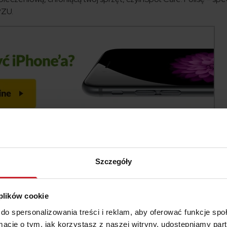
PZU.
ieczenia
e na swoje produkty, wynosi 12 miesięcy. Potem użytkownik mus
Szczegóły
e wcześniej wykupił polisę iSpot Care. Mówiąc najogólniej,
zęt ulegnie awarii, zostanie uszkodzony lub zniszczony, a w nie
ony. iSpot Care to polisa dostępna w trzech wariantach: Serwis 
 plików cookie
), Uszkodzenie (zniszczenie, uszkodzenie, zalanie, dewastacja)
do spersonalizowania treści i reklam, aby oferować funkcje sp
uszkodzenie, zalanie, dewastacja, kradzież z włamaniem, rabune
ormacje o tym, jak korzystasz z naszej witryny, udostępniamy p