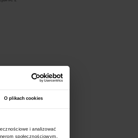
i z
O plikach cookies
których
po
 oraz
ołecznościowe i analizować
k).
artnerom społecznościowym,