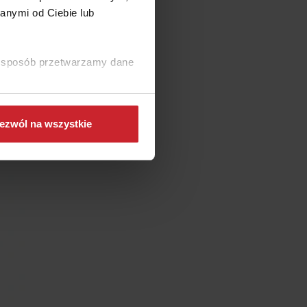
anymi od Ciebie lub
ki sposób przetwarzamy dane
ezwól na wszystkie