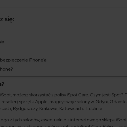
 się:
nia
ubezpieczenie iPhone’a
Iphone?
a?
iSpot, możesz skorzystać z polisy iSpot Care. Czym jest iSpot? 
 reseller) sprzętu Apple, mający swoje salony w Gdyni, Gdańsku
icach, Bydgoszczy, Krakowie, Katowicach, i Lublinie.
dnego z tych salonów, ewentualnie z internetowego sklepu iSpot
eczeniową, chroniącą twój sprzęt, czyli iSpot Care. Polisę – spec