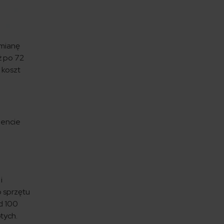
ymianę
ż po 72
 koszt
mencie
i
o sprzętu
d 100
tych.