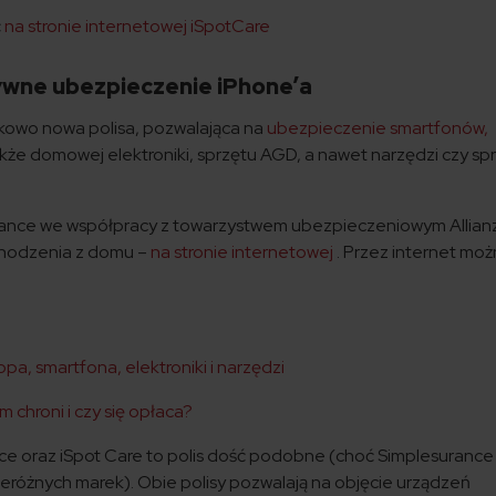
ć
na stronie internetowej iSpotCare
ywne ubezpieczenie iPhone’a
kowo nowa polisa, pozwalająca na
ubezpieczenie smartfonów,
akże domowej elektroniki, sprzętu AGD, a nawet narzędzi czy sp
rance we współpracy z towarzystwem ubezpieczeniowym Allianz
chodzenia z domu –
na stronie internetowej
. Przez internet moż
a, smartfona, elektroniki i narzędzi
chroni i czy się opłaca?
e oraz iSpot Care to polis dość podobne (choć Simplesurance
eróżnych marek). Obie polisy pozwalają na objęcie urządzeń