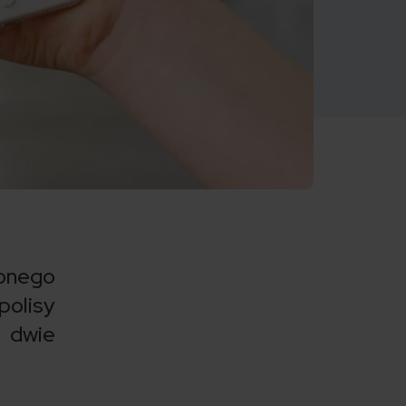
ionego
olisy
 dwie