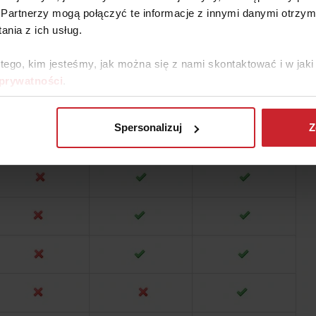
Partnerzy mogą połączyć te informacje z innymi danymi otrzym
 do gier
nia z ich usług.
 tego, kim jesteśmy, jak można się z nami skontaktować i w ja
 prywatności
.
Spersonalizuj
Z