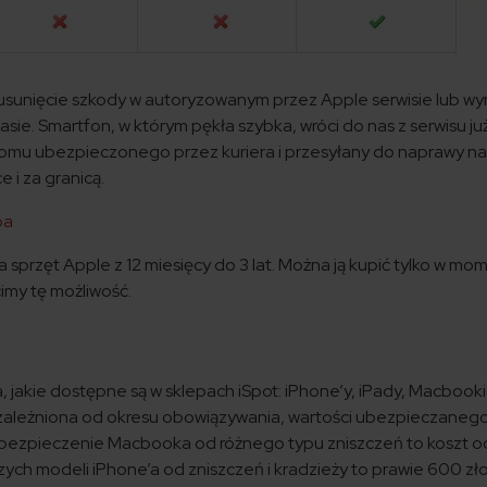
sunięcie szkody w autoryzowanym przez Apple serwisie lub w
asie. Smartfon, w którym pękła szybka, wróci do nas z serwisu ju
domu ubezpieczonego przez kuriera i przesyłany do naprawy na
e i za granicą.
pa
 sprzęt Apple z 12 miesięcy do 3 lat. Można ją kupić tylko w mo
imy tę możliwość.
, jakie dostępne są w sklepach iSpot: iPhone’y, iPady, Macbooki 
uzależniona od okresu obowiązywania, wartości ubezpieczaneg
 ubezpieczenie Macbooka od różnego typu zniszczeń to koszt o
ych modeli iPhone’a od zniszczeń i kradzieży to prawie 600 zło