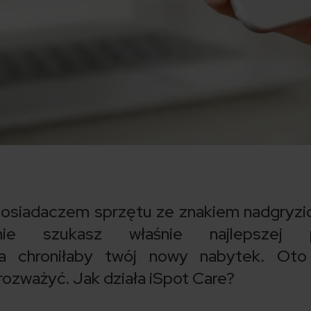
ę posiadaczem sprzętu ze znakiem nadgryz
nie szukasz właśnie najlepszej p
ra chroniłaby twój nowy nabytek. Oto
rozważyć. Jak działa iSpot Care?