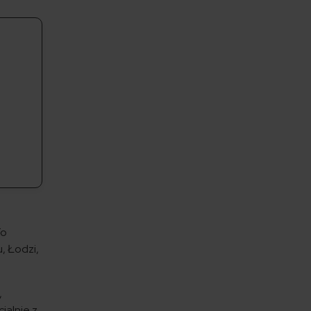
To
, Łodzi,
,
jalnie z