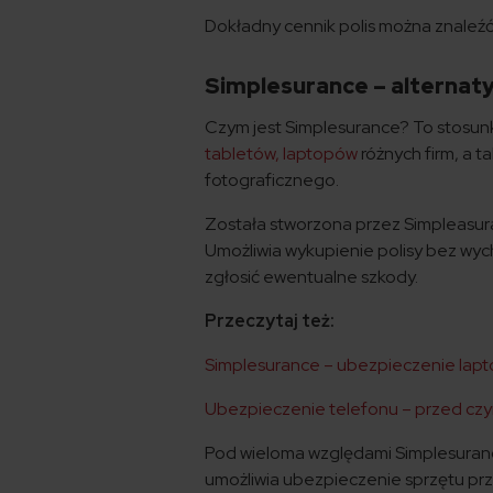
Dokładny cennik polis można znaleź
Simplesurance – alternat
Czym jest Simplesurance? To stosun
tabletów, laptopów
różnych firm, a t
fotograficznego.
Została stworzona przez Simpleasu
Umożliwia wykupienie polisy bez wy
zgłosić ewentualne szkody.
Przeczytaj też:
Simplesurance – ubezpieczenie laptop
Ubezpieczenie telefonu – przed czym 
Pod wieloma względami Simplesuranc
umożliwia ubezpieczenie sprzętu prz