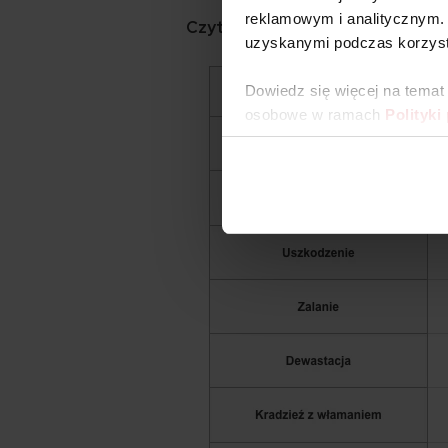
reklamowym i analitycznym. 
Czytaj także:
Ubezpieczenie konsoli
uzyskanymi podczas korzysta
Dowiedz się więcej na temat
osobowe w ramach
Polityki