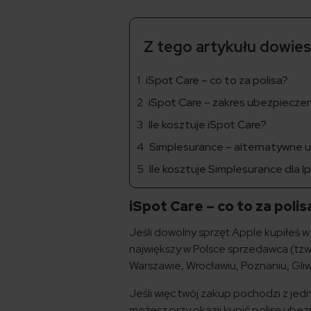
Z tego artykułu dowiesz
iSpot Care – co to za polisa?
iSpot Care – zakres ubezpiecze
Ile kosztuje iSpot Care?
Simplesurance – alternatywne 
Ile kosztuje Simplesurance dla 
iSpot Care – co to za polis
Jeśli dowolny sprzęt Apple kupiłeś w 
największy w Polsce sprzedawca (tzw.
Warszawie, Wrocławiu, Poznaniu, Gliw
Jeśli więc twój zakup pochodzi z je
możesz przy okazji kupić polisę ubezpi