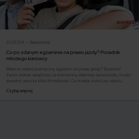
2025.11.14 •
Samochód
Co po zdanym egzaminie na prawo jazdy? Poradnik
młodego kierowcy
Właśnie zdałeś praktyczny egzamin na prawo jazdy? Świetnie!
Zanim jednak wsiądziesz za kierownicą własnego samochodu, musisz
dopełnić jeszcze kilka formalności. Co trzeba zrobić po zdaniu
egzaminu na prawo jazdy? Poznaj praktyczne wskazówki, dzięki
Czytaj więcej
którym szybko załatwisz sprawy urzędowe i będziesz mógł prowadzić
swoje auto.