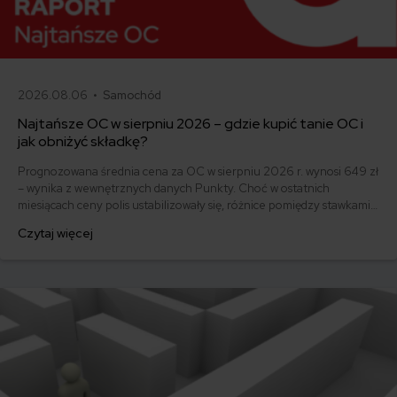
2026.08.06 •
Samochód
Najtańsze OC w sierpniu 2026 – gdzie kupić tanie OC i
jak obniżyć składkę?
Prognozowana średnia cena za OC w sierpniu 2026 r. wynosi 649 zł
– wynika z wewnętrznych danych Punkty. Choć w ostatnich
miesiącach ceny polis ustabilizowały się, różnice pomiędzy stawkami
za ubezpieczenie są ogromne. Jedni płacą zaledwie nieco ponad
Czytaj więcej
500 zł, inni – powyżej 1500 zł. Gdzie znaleźć najtańsze OC w Polsce
i jak obniżyć koszty ubezpieczenia samochodu? Odpowiadamy na
podstawie najnowszych danych z rynku.