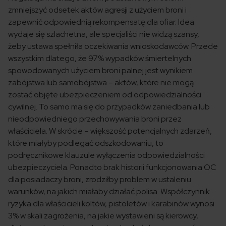
zmniejszyć odsetek aktów agresji z użyciem broni i
zapewnić odpowiednią rekompensatę dla ofiar. Idea
wydaje się szlachetna, ale specjaliści nie widzą szansy,
żeby ustawa spełniła oczekiwania wnioskodawców. Przede
wszystkim dlatego, że 97% wypadków śmiertelnych
spowodowanych użyciem broni palnej jest wynikiem
zabójstwa lub samobójstwa – aktów, które nie mogą
zostać objęte ubezpieczeniem od odpowiedzialności
cywilnej. To samo ma się do przypadków zaniedbania lub
nieodpowiedniego przechowywania broni przez
właściciela. W skrócie – większość potencjalnych zdarzeń,
które miałyby podlegać odszkodowaniu, to
podręcznikowe klauzule wyłączenia odpowiedzialności
ubezpieczyciela. Ponadto brak historii funkcjonowania OC
dla posiadaczy broni, zrodziłby problem w ustaleniu
warunków, na jakich miałaby działać polisa. Współczynnik
ryzyka dla właścicieli koltów, pistoletów i karabinów wynosi
3% w skali zagrożenia, na jakie wystawieni są kierowcy,