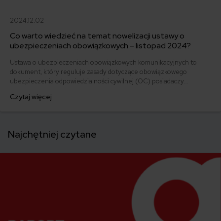
2024.12.02
Co warto wiedzieć na temat nowelizacji ustawy o
ubezpieczeniach obowiązkowych – listopad 2024?
Ustawa o ubezpieczeniach obowiązkowych komunikacyjnych to
dokument, który reguluje zasady dotyczące obowiązkowego
ubezpieczenia odpowiedzialności cywilnej (OC) posiadaczy
pojazdów mechanicznych w Polsce. Jakie są najważniejsze aspekty
Czytaj więcej
ustawy, znaczenie oraz konsekwencje braku ubezpieczenia? Jakie
obowiązki mają właściciele pojazdów oraz które instytucje są
odpowiedzialne za nadzorowanie przestrzegania przepisów?
Najchętniej czytane