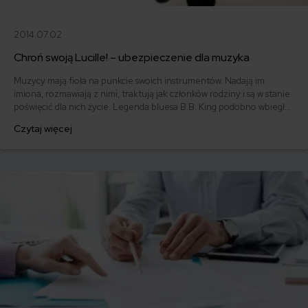
2014.07.02
Chroń swoją Lucille! – ubezpieczenie dla muzyka
Muzycy mają fioła na punkcie swoich instrumentów. Nadają im
imiona, rozmawiają z nimi, traktują jak członków rodziny i są w stanie
poświęcić dla nich życie. Legenda bluesa B.B. King podobno wbiegł
do płonącego budynku, żeby uratować swoją ukochaną gitarę marki
Czytaj więcej
Gibson, której później nadał imię Lucille – na cześć kobiety, o którą
pobili się amanci, powodując tym samym rzeczony pożar.