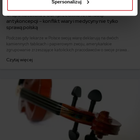
Spersonalizuj
2014.06.09
Grupa katolicka z USA przeciwko refundacji
antykoncepcji – konflikt wiary i medycyny nie tylko
sprawą polską
Podczas gdy lekarze w Polsce swoją wiarę deklarują na dwóch
kamiennych tablicach i papierowym zwoju, amerykańskie
zgrupowanie zrzeszające katolickich pracodawców o swoje prawa
walczy w sądzie.
Czytaj więcej