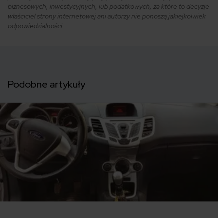
biznesowych, inwestycyjnych, lub podatkowych, za które to decyzje
właściciel strony internetowej ani autorzy nie ponoszą jakiejkolwiek
odpowiedzialności.
Podobne artykuły