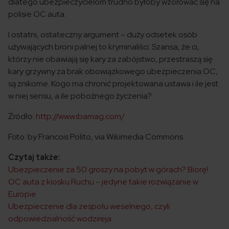
dlatego ubezpieczycielom trudno byłoby wzorować się na
polisie OC auta.
I ostatni, ostateczny argument – duży odsetek osób
używających broni palnej to kryminaliści. Szansa, że ci,
którzy nie obawiają się kary za zabójstwo, przestraszą się
kary grzywny za brak obowiązkowego ubezpieczenia OC,
są znikome. Kogo ma chronić projektowana ustawa i ile jest
w niej sensu, a ile pobożnego życzenia?
Źródło:
http://www.ibamag.com/
Foto: by Francois Polito, via Wikimedia Commons
Czytaj także:
Ubezpieczenie za 50 groszy na pobyt w górach? Biorę!
OC auta z kiosku Ruchu – jedyne takie rozwiązanie w
Europie
Ubezpieczenie dla zespołu weselnego, czyli
odpowiedzialność wodzireja