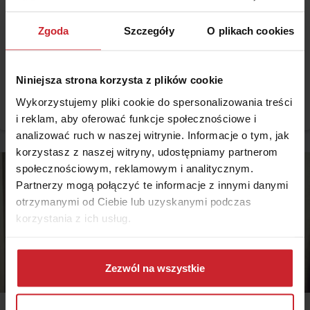
2014.07.27
Zgoda
Szczegóły
O plikach cookies
Sztuczna inteligencja będzie prowadzić Twoje auto
Kto nie chciał dostać pod choinkę samochodu lub samolotu na
joystick, ten nie wie co to dzieciństwo. Najpierw szczytem marzeń był
Niniejsza strona korzysta z plików cookie
Fiat 125p z krótką linką i pilotem ograniczonym do dwóch przycisków,
potem wymagania rosły wraz z rozwojem zabawek, a w końcu środek
Wykorzystujemy pliki cookie do spersonalizowania treści
Czytaj więcej
transportu bez kierowcy stał się nie tylko gadżetem, ale wizją
i reklam, aby oferować funkcje społecznościowe i
przyszłości komunikacji.
analizować ruch w naszej witrynie. Informacje o tym, jak
korzystasz z naszej witryny, udostępniamy partnerom
społecznościowym, reklamowym i analitycznym.
Partnerzy mogą połączyć te informacje z innymi danymi
otrzymanymi od Ciebie lub uzyskanymi podczas
korzystania z ich usług.
Dowiedz się więcej na temat tego, kim jesteśmy, jak
można się z nami skontaktować i w jaki sposób
Zezwól na wszystkie
przetwarzamy dane osobowe w ramach
Polityki
prywatności
.