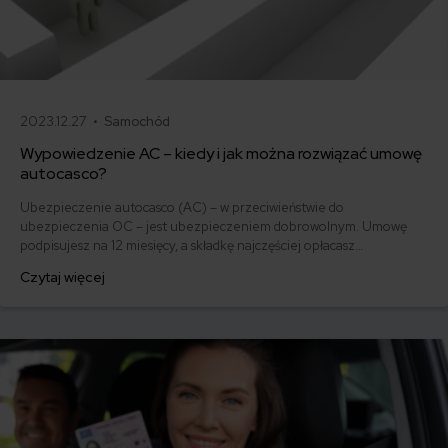
2023.12.27 •
Samochód
Wypowiedzenie AC – kiedy i jak można rozwiązać umowę
autocasco?
Ubezpieczenie autocasco (AC) – w przeciwieństwie do
ubezpieczenia OC – jest ubezpieczeniem dobrowolnym. Umowę
podpisujesz na 12 miesięcy, a składkę najczęściej opłacasz
jednorazowo. Co w przypadku, gdy udało Ci się znaleźć lepszą
Czytaj więcej
ofertę lub zdecydowałeś się sprzedać samochód w trakcie trwania
umowy? Sprawdź, w jakich sytuacjach ubezpieczenie AC wygasa
samo, a kiedy można odstąpić od umowy.