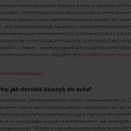
poradzić sobie każdy punkt ślusarski, a ceny w zależności od m
budżetu. W tym miejscu warto wrócić jeszcze na chwilę do kwes
utaj nie wystarczy samo wyrobienie kluczyka, bowiem ten będz
Jeśli posiadamy kluczyk zapasowy, z dorobieniem kolejnego 
ieważ wówczas kod elektroniczny zostanie sczytany z chipa kl
cydujemy się na demontaż immobilizera, musimy liczyć się z obn
ych. Co więcej – w wielu przypadkach rezygnacja z immobiliz
ę problemów w momencie ubiegania się o
odszkodowanie po kra
przed kradzieżą auta
ka: jak dorobić kluczyk do auta?
ię w momencie, gdy nie posiadamy na wzór zapasowego klucza. 
obraniem miary z wymontowanej wkładki i dorobieniem do niej
że nie każdy warsztat posiada wystarczające zaplecze do wyrobie
. A co w przypadku kluczyka z immobilizerem? Jak dorobić klu
 zapasowego? W takim przypadku musimy zwrócić się do ASO