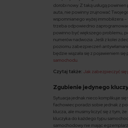
dorobi nowy. Z taką usługą powinien 
auta, nie powinny zrujnować Twojego 
wspomnianego wyżej immobilizera – t
trzeba odpowiednio zaprogramować. 
powinno być większego problemu, pon
numerów nadwozia. Jeśli z kolei zde
poziomu zabezpieczeń antywłamaniow
będzie wiązała się z pojawieniem si
samochodu
.
Czytaj także:
Jak zabezpieczyć się 
Zgubienie jedynego kluczy
Sytuacja jednak nieco komplikuje s
fachowiec poradzi sobie jednak z p
klucza, ale musimy liczyć się z tym, 
kluczyka do każdego typu samochodu
samochodowy nie mając egzemplarza