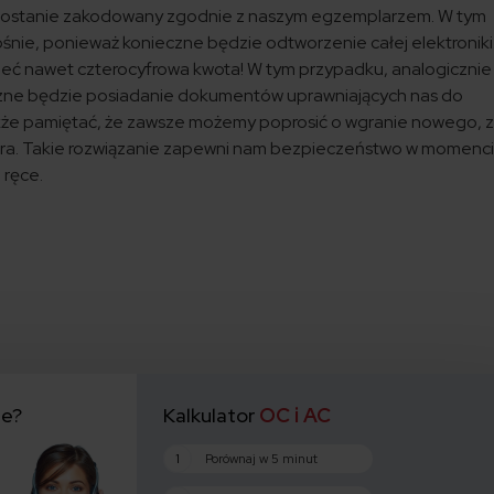
y zostanie zakodowany zgodnie z naszym egzemplarzem. W tym
ośnie, ponieważ konieczne będzie odtworzenie całej elektroniki
ieć nawet czterocyfrowa kwota! W tym przypadku, analogicznie 
czne będzie posiadanie dokumentów uprawniających nas do
akże pamiętać, że zawsze możemy poprosić o wgranie nowego, 
zera. Takie rozwiązanie zapewni nam bezpieczeństwo w momenc
 ręce.
ie?
Kalkulator
OC i AC
1
Porównaj w 5 minut