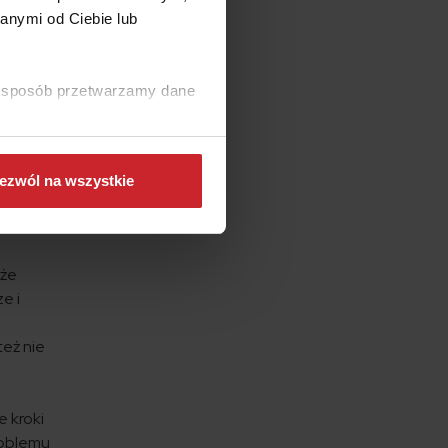
anymi od Ciebie lub
ować
ki sposób przetwarzamy dane
ć kluczyk
ianiem
dzamy!
ezwól na wszystkie
 że
e i
u
też nie
e kroki
roblemu