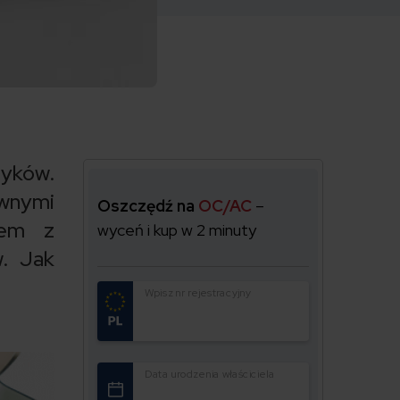
yków.
wnymi
Oszczędź na
OC/AC
–
lem z
wyceń i kup w 2 minuty
. Jak
Wpisz nr rejestracyjny
Data urodzenia właściciela