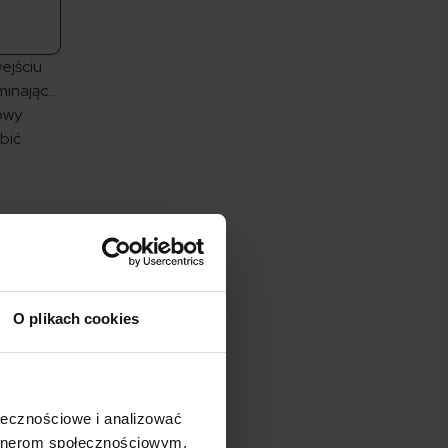
ejściu
minając…
sowy
obić
– do
jest
O plikach cookies
arazić
achowej
ołecznościowe i analizować
zy
artnerom społecznościowym,
o