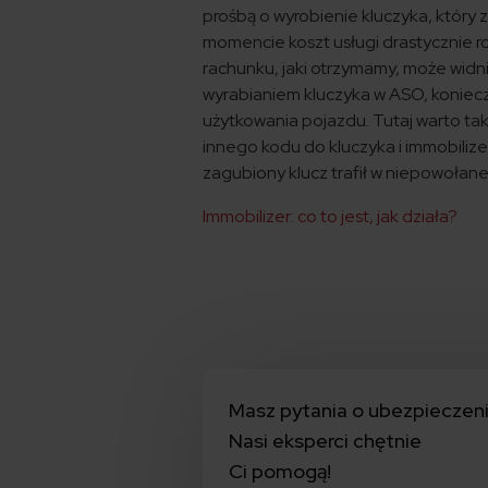
prośbą o wyrobienie kluczyka, któr
momencie koszt usługi drastycznie r
rachunku, jaki otrzymamy, może widn
wyrabianiem kluczyka w ASO, konie
użytkowania pojazdu. Tutaj warto t
innego kodu do kluczyka i immobili
zagubiony klucz trafił w niepowołane
Immobilizer: co to jest, jak działa?
Masz pytania o ubezpieczen
Nasi eksperci chętnie
Ci pomogą!