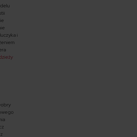
odelu
tii
ie
nie
uczyka i
iżeniem
era
dzieży
Dobry
 nowego
nia
cz
 z