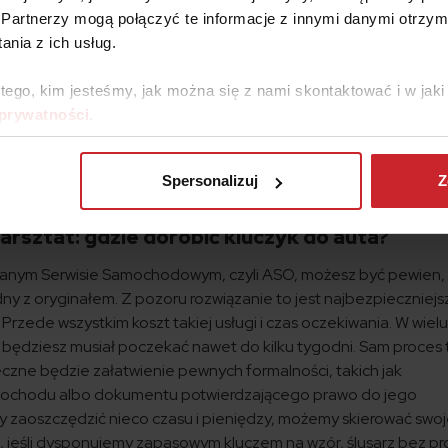
Partnerzy mogą połączyć te informacje z innymi danymi otrzym
uacji, kiedy doszło do złamania kluczyka w stacyjce.
nia z ich usług.
eśniejsze zabezpieczenia antywłamaniowe mogą nieco komplik
kluczyk samochodowy. Kwestią problematyczną może być także
 tego, kim jesteśmy, jak można się z nami skontaktować i w ja
ie będzie konieczne do uruchomienia silnika. Zatem, jak dorobi
 prywatności
.
akiego problemu wiedz, że zasadniczo masz dwa wyjścia – możesz
ać z usług specjalistycznego warsztatu zajmującego się dorab
wady i zalety obu rozwiązań? Na które warto postawić? Spraw
Spersonalizuj
Z
arsztat: gdzie dorobić kluczyk do auta?
wanym Serwisie Samochodowym, czyli ASO, możesz być pewien,
ny z oryginałem. Z pozoru rozwiązanie to jest najbezpieczniejsz
Przede wszystkim koszt takiej usługi i czas oczekiwania. W wiel
będziesz musiał poczekać nawet do kilku tygodni. Sam proces 
zne będzie załatwienie pewnych formalności, takich jak
ochodu albo dokumentu potwierdzającego prawo do jego
y zaoszczędzić nieco czasu i pieniędzy, możemy skierować swoj
, jeśli dysponujemy zapasowym kluczem na wzór, ślusarz bez p