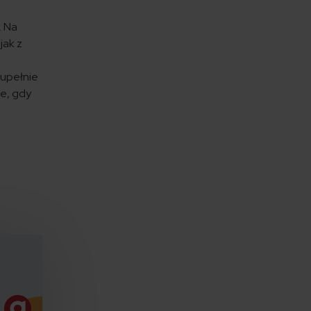
. Na
jak z
zupełnie
ie, gdy