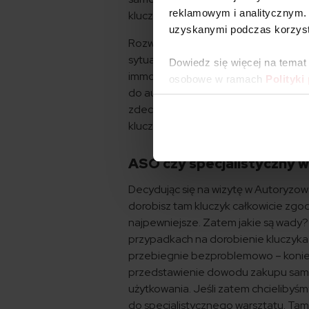
reklamowym i analitycznym. 
kluczyka do auta. Pomogą także w syt
uzyskanymi podczas korzysta
Rozwój technologii i coraz nowocz
sytuację w momencie, gdy stracimy 
Dowiedz się więcej na temat
immobilizer, którego sprawne działan
osobowe w ramach
Polityki
do auta? Jeśli staniesz w obliczu t
zdecydować się na ASO albo skorzyst
kluczyków samochodowych. Jakie są 
ASO czy specjalistyczny w
Decydując się na wizytę w Autoryzo
dorobisz tam kluczyk całkowicie zgod
najpewniejsze. Zatem jakie są wady? 
przypadkach na dorobienie kluczyka 
przebiegnie bezproblemowo – koniec
przedstawienie dowodu zakupu sam
użytkowania. Jeśli zatem chcielibyśm
do specjalistycznego warsztatu. Tam