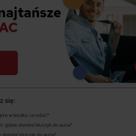
 się:
te w środku: co robić?
t: gdzie dorobić kluczyk do auta?
k dorobić kluczyk do auta?