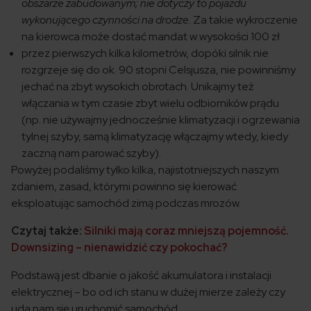
obszarze zabudowanym; nie dotyczy to pojazdu
wykonującego czynności na drodze
. Za takie wykroczenie
na kierowca może dostać mandat w wysokości 100 zł
przez pierwszych kilka kilometrów, dopóki silnik nie
rozgrzeje się do ok. 90 stopni Celsjusza, nie powinniśmy
jechać na zbyt wysokich obrotach. Unikajmy też
włączania w tym czasie zbyt wielu odbiorników prądu
(np. nie używajmy jednocześnie klimatyzacji i ogrzewania
tylnej szyby, samą klimatyzację włączajmy wtedy, kiedy
zaczną nam parować szyby).
Powyżej podaliśmy tylko kilka, najistotniejszych naszym
zdaniem, zasad, którymi powinno się kierować
eksploatując samochód zimą podczas mrozów.
Czytaj także:
Silniki mają coraz mniejszą pojemność.
Downsizing – nienawidzić czy pokochać?
Podstawą jest dbanie o jakość akumulatora i instalacji
elektrycznej – bo od ich stanu w dużej mierze zależy czy
uda nam się uruchomić samochód.