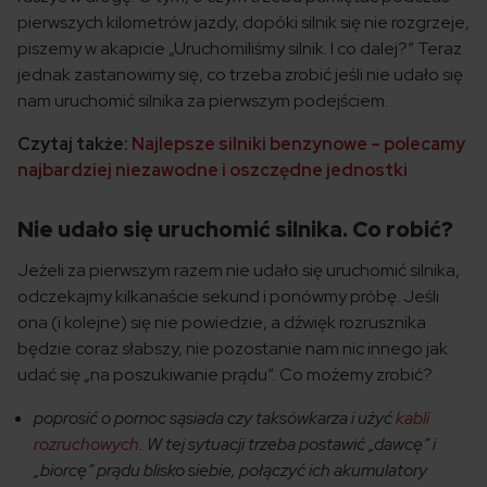
pierwszych kilometrów jazdy, dopóki silnik się nie rozgrzeje,
piszemy w akapicie „Uruchomiliśmy silnik. I co dalej?” Teraz
jednak zastanowimy się, co trzeba zrobić jeśli nie udało się
nam uruchomić silnika za pierwszym podejściem.
Czytaj także:
Najlepsze silniki benzynowe – polecamy
najbardziej niezawodne i oszczędne jednostki
Nie udało się uruchomić silnika. Co robić?
Jeżeli za pierwszym razem nie udało się uruchomić silnika,
odczekajmy kilkanaście sekund i ponówmy próbę. Jeśli
ona (i kolejne) się nie powiedzie, a dźwięk rozrusznika
będzie coraz słabszy, nie pozostanie nam nic innego jak
udać się „na poszukiwanie prądu”. Co możemy zrobić?
poprosić o pomoc sąsiada czy taksówkarza i użyć
kabli
rozruchowych
. W tej sytuacji trzeba postawić „dawcę” i
„biorcę” prądu blisko siebie, połączyć ich akumulatory