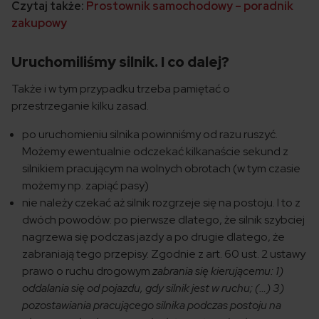
Czytaj także:
Prostownik samochodowy – poradnik
zakupowy
Uruchomiliśmy silnik. I co dalej?
Także i w tym przypadku trzeba pamiętać o
przestrzeganie kilku zasad.
po uruchomieniu silnika powinniśmy od razu ruszyć.
Możemy ewentualnie odczekać kilkanaście sekund z
silnikiem pracującym na wolnych obrotach (w tym czasie
możemy np. zapiąć pasy)
nie należy czekać aż silnik rozgrzeje się na postoju. I to z
dwóch powodów: po pierwsze dlatego, że silnik szybciej
nagrzewa się podczas jazdy a po drugie dlatego, że
zabraniają tego przepisy. Zgodnie z art. 60 ust. 2 ustawy
prawo o ruchu drogowym
zabrania się kierującemu: 1)
oddalania się od pojazdu, gdy silnik jest w ruchu; (…) 3)
pozostawiania pracującego silnika podczas postoju na