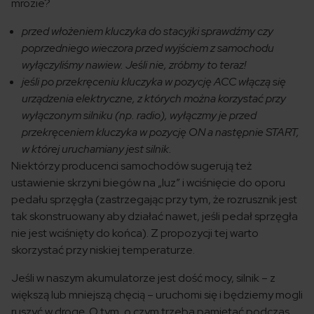
mrozie?
przed włożeniem kluczyka do stacyjki sprawdźmy czy
poprzedniego wieczora przed wyjściem z samochodu
wyłączyliśmy nawiew. Jeśli nie, zróbmy to teraz!
jeśli po przekręceniu kluczyka w pozycję ACC włączą się
urządzenia elektryczne, z których można korzystać przy
wyłączonym silniku (np. radio), wyłączmy je przed
przekręceniem kluczyka w pozycję ON a następnie START,
w której uruchamiany jest silnik.
Niektórzy producenci samochodów sugerują też
ustawienie skrzyni biegów na „luz” i wciśnięcie do oporu
pedału sprzęgła (zastrzegając przy tym, że rozrusznik jest
tak skonstruowany aby działać nawet, jeśli pedał sprzęgła
nie jest wciśnięty do końca). Z propozycji tej warto
skorzystać przy niskiej temperaturze.
Jeśli w naszym akumulatorze jest dość mocy, silnik – z
większą lub mniejszą chęcią – uruchomi się i będziemy mogli
ruszyć w drogę. O tym, o czym trzeba pamiętać podczas