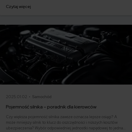
pojemność, prąd rozruchowy czy rodzaj. W tym artykule
Czytaj więcej
przedstawimy rodzaje akumulatorów samochodowych, istotne
informacje na ich temat oraz porady dotyczące wyboru i konserwacji.
2025.01.02 •
Samochód
Pojemność silnika – poradnik dla kierowców
Czy większa pojemność silnika zawsze oznacza lepsze osiągi? A
może mniejszy silnik to klucz do oszczędności i niższych kosztów
ubezpieczenia? Wybór odpowiedniej jednostki napędowej to jedna z