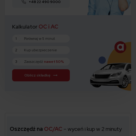
+48 22 490 9000
Kalkulator
OC i AC
1
Porównaj w 5 minut
2
Kup ubezpieczenie
3
Zaoszczędź
nawet 50%
Oblicz składkę
Oszczędź na
OC/AC
– wyceń i kup w 2 minuty