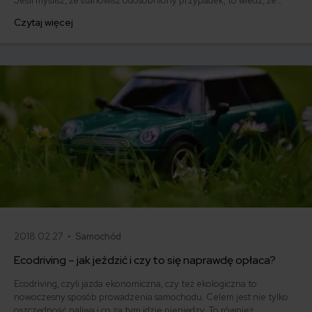
Jeśli myślisz, że stanowisz odosobniony przypadek, to wiedz, że
jesteś w błędzie. Zatankowanie złego paliwa to dość powszechne
Czytaj więcej
zjawisko, które przytrafić może się każdemu. Warto wiedzieć, co
zrobić, by zminimalizować skutki takiej pomyłki!
2018.02.27 •
Samochód
Ecodriving – jak jeździć i czy to się naprawdę opłaca?
Ecodriving, czyli jazda ekonomiczna, czy też ekologiczna to
nowoczesny sposób prowadzenia samochodu. Celem jest nie tylko
oszczędność paliwa i co za tym idzie pieniędzy. To również