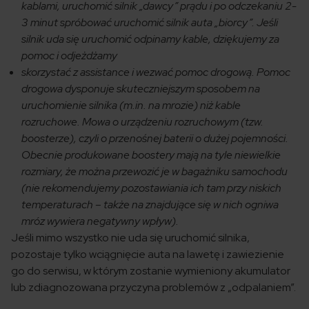
kablami, uruchomić silnik „dawcy” prądu i po odczekaniu 2-
3 minut spróbować uruchomić silnik auta „biorcy”. Jeśli
silnik uda się uruchomić odpinamy kable, dziękujemy za
pomoc i odjeżdżamy
skorzystać z assistance i wezwać pomoc drogową. Pomoc
drogowa dysponuje skuteczniejszym sposobem na
uruchomienie silnika (m.in. na mrozie) niż kable
rozruchowe. Mowa o urządzeniu rozruchowym (tzw.
boosterze), czyli o przenośnej baterii o dużej pojemności.
Obecnie produkowane boostery mają na tyle niewielkie
rozmiary, że można przewozić je w bagażniku samochodu
(nie rekomendujemy pozostawiania ich tam przy niskich
temperaturach – także na znajdujące się w nich ogniwa
mróz wywiera negatywny wpływ).
Jeśli mimo wszystko nie uda się uruchomić silnika,
pozostaje tylko wciągnięcie auta na lawetę i zawiezienie
go do serwisu, w którym zostanie wymieniony akumulator
lub zdiagnozowana przyczyna problemów z „odpalaniem”.