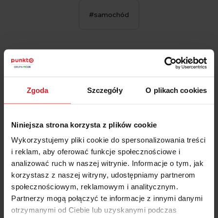
#samochód
Katarzyna Łada
Zgoda
Szczegóły
O plikach cookies
Ekspert ds. ubezpieczeń
Główny Specjalista ds. Ubezpieczeń. Wytrawna znawczyni
Niniejsza strona korzysta z plików cookie
rynku ubezpieczeniowego, ponad 10 lat doświadczeń w
Wykorzystujemy pliki cookie do spersonalizowania treści
branży, większość tego czasu na pokładzie grupy Punkta.
i reklam, aby oferować funkcje społecznościowe i
analizować ruch w naszej witrynie. Informacje o tym, jak
Lubi podróże, raczej woli psy niż koty i nie trudno nam się z
korzystasz z naszej witryny, udostępniamy partnerom
nią w tej kwestii nie zgodzić.
społecznościowym, reklamowym i analitycznym.
Partnerzy mogą połączyć te informacje z innymi danymi
otrzymanymi od Ciebie lub uzyskanymi podczas