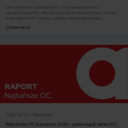
Ubezpieczenie autocasco (AC) – w przeciwieństwie do
ubezpieczenia OC – jest ubezpieczeniem dobrowolnym. Umowę
podpisujesz na 12 miesięcy, a składkę najczęściej opłacasz
jednorazowo. Co w przypadku, gdy udało Ci się znaleźć lepszą
Czytaj więcej
ofertę lub zdecydowałeś się sprzedać samochód w trakcie trwania
umowy? Sprawdź, w jakich sytuacjach ubezpieczenie AC wygasa
samo, a kiedy można odstąpić od umowy.
2026.08.06 •
Samochód
Najtańsze OC w sierpniu 2026 – gdzie kupić tanie OC i