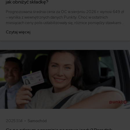
jak obniżyć składkę?
Prognozowana średnia cena za OC w sierpniu 2026 r. wynosi 649 zł
– wynika z wewnętrznych danych Punkty. Choć w ostatnich
miesiącach ceny polis ustabilizowały się, różnice pomiędzy stawkami
za ubezpieczenie są ogromne. Jedni płacą zaledwie nieco ponad
Czytaj więcej
500 zł, inni – powyżej 1500 zł. Gdzie znaleźć najtańsze OC w Polsce
i jak obniżyć koszty ubezpieczenia samochodu? Odpowiadamy na
podstawie najnowszych danych z rynku.
2025.11.14 •
Samochód