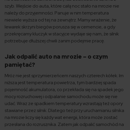
szyb. Wejście do auta, które całą noc stało na mrozie nie
należy do przyjemności. Panuje w nim temperatura
niewiele wyższa od tej na zewnątrz. Mamy wrażenie, że
lewarek skrzyni biegów porusza się w cemencie, a gdy
przekręcamy kluczyk w stacyjce wydaje się nam, że silnik
potrzebuje dłuższej chwili zanim podejmie pracę.
Jak odpalić auto na mrozie – o czym
pamiętać?
Mróz nie jest sprzymierzeńcem naszych czterech kółek. Im
niższa jest temperatura powietrza, tym bardziej spada
pojemność akumulatora, co przekłada się na spadek jego
mocy rozruchowej i odpalanie samochodu może się nie
udać. Wraz ze spadkiem temperatury wzrastają też opory
stawiane przez silnik. Dlatego też przy uruchamianiu silnika
na mrozie liczy się każdy wat energii, która może zostać
przesłana do rozrusznika. Zatem jak odpalić samochód na