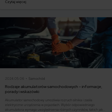
Czytaj więcej
kierowców nie wie, jak prawidłowo jeździć dieslem. Podpowiadamy,
jak ustrzec się 10 podstawowych błędów, aby samochód z silnikiem
Diesla służył Ci jak najdłużej.
2024.05.06 •
Samochód
Rodzaje akumulatorów samochodowych – informacje,
porady i wskazówki
Akumulator samochodowy umożliwia rozruch silnika i zasila
elektryczne urządzenia w pojazdach. Wybór odpowiedniego
akumulatora wymaga uwzględnienia różnych czynników, takich jak