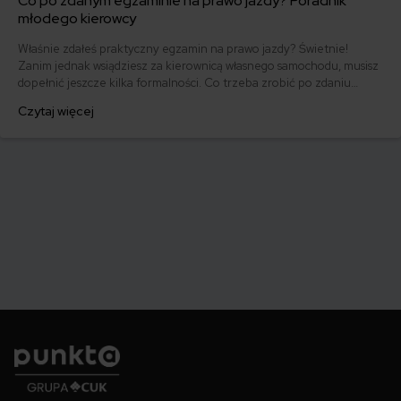
Co po zdanym egzaminie na prawo jazdy? Poradnik
młodego kierowcy
Właśnie zdałeś praktyczny egzamin na prawo jazdy? Świetnie!
Zanim jednak wsiądziesz za kierownicą własnego samochodu, musisz
dopełnić jeszcze kilka formalności. Co trzeba zrobić po zdaniu
egzaminu na prawo jazdy? Poznaj praktyczne wskazówki, dzięki
Czytaj więcej
którym szybko załatwisz sprawy urzędowe i będziesz mógł prowadzić
swoje auto.