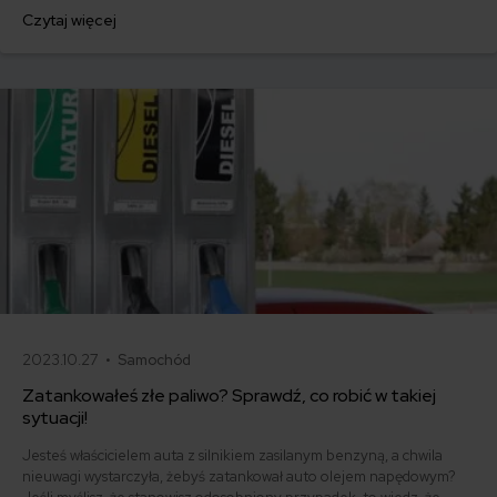
najważniejszych decyzji przy zakupie samochodu. Niezależnie od
Czytaj więcej
tego, czy zależy Ci na dynamice jazdy, ekologii czy ekonomii,
pojemność silnika ma ogromne znaczenie.
2023.10.27 •
Samochód
Zatankowałeś złe paliwo? Sprawdź, co robić w takiej
sytuacji!
Jesteś właścicielem auta z silnikiem zasilanym benzyną, a chwila
nieuwagi wystarczyła, żebyś zatankował auto olejem napędowym?