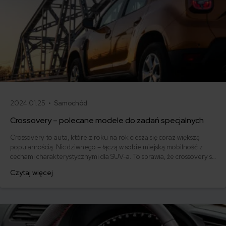
2024.01.25 •
Samochód
Crossovery – polecane modele do zadań specjalnych
Crossovery to auta, które z roku na rok cieszą się coraz większą
popularnością. Nic dziwnego – łączą w sobie miejską mobilność z
cechami charakterystycznymi dla SUV-a. To sprawia, że crossovery są
niezwykle uniwersalne. Na które modele warto zwrócić szczególną
Czytaj więcej
uwagę? Poznaj zalety tych wyjątkowych aut i sprawdź, który
crossover spełni Twoje wymagania.