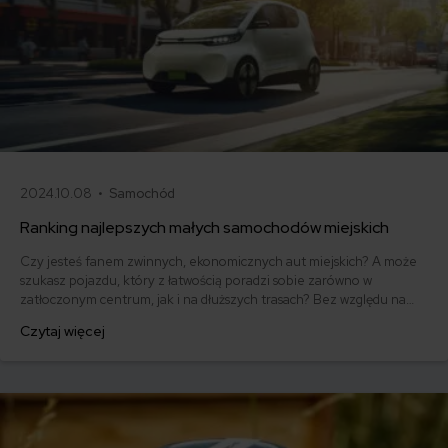
2024.10.08 •
Samochód
Ranking najlepszych małych samochodów miejskich
Czy jesteś fanem zwinnych, ekonomicznych aut miejskich? A może
szukasz pojazdu, który z łatwością poradzi sobie zarówno w
zatłoczonym centrum, jak i na dłuższych trasach? Bez względu na
Twoje preferencje, nasz ranking najpopularniejszych małych
Czytaj więcej
samochodów na polskim rynku pomoże Ci znaleźć wymarzone auto
do jazdy i łatwego parkowania.