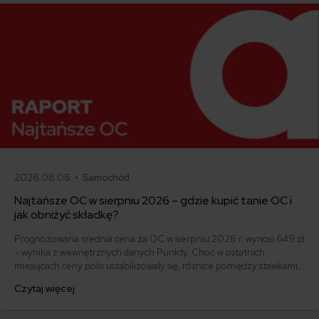
2026.08.06 •
Samochód
Najtańsze OC w sierpniu 2026 – gdzie kupić tanie OC i
jak obniżyć składkę?
Prognozowana średnia cena za OC w sierpniu 2026 r. wynosi 649 zł
– wynika z wewnętrznych danych Punkty. Choć w ostatnich
miesiącach ceny polis ustabilizowały się, różnice pomiędzy stawkami
za ubezpieczenie są ogromne. Jedni płacą zaledwie nieco ponad
Czytaj więcej
500 zł, inni – powyżej 1500 zł. Gdzie znaleźć najtańsze OC w Polsce
i jak obniżyć koszty ubezpieczenia samochodu? Odpowiadamy na