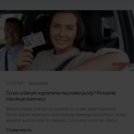
samo, a kiedy można odstąpić od umowy.
2025.11.14 •
Samochód
Co po zdanym egzaminie na prawo jazdy? Poradnik
młodego kierowcy
Właśnie zdałeś praktyczny egzamin na prawo jazdy? Świetnie!
Zanim jednak wsiądziesz za kierownicą własnego samochodu, musisz
dopełnić jeszcze kilka formalności. Co trzeba zrobić po zdaniu
egzaminu na prawo jazdy? Poznaj praktyczne wskazówki, dzięki
Czytaj więcej
którym szybko załatwisz sprawy urzędowe i będziesz mógł prowadzić