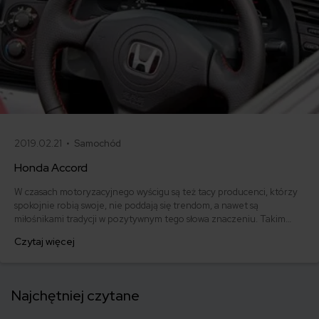
2019.02.21 •
Samochód
Honda Accord
W czasach motoryzacyjnego wyścigu są też tacy producenci, którzy
spokojnie robią swoje, nie poddają się trendom, a nawet są
miłośnikami tradycji w pozytywnym tego słowa znaczeniu. Takim
samochodowym buntownikiem z wyboru jest właśnie japońska
Czytaj więcej
Honda Accord. Jaką opinią cieszy się auto wśród użytkowników?
Jaka jest jego cena i stawka ubezpieczenia OC? Sprawdzamy.
Najchętniej czytane