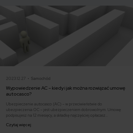
podstawie najnowszych danych z rynku.
2023.12.27 •
Samochód
Wypowiedzenie AC – kiedy i jak można rozwiązać umowę
autocasco?
Ubezpieczenie autocasco (AC) – w przeciwieństwie do
ubezpieczenia OC – jest ubezpieczeniem dobrowolnym. Umowę
podpisujesz na 12 miesięcy, a składkę najczęściej opłacasz
jednorazowo. Co w przypadku, gdy udało Ci się znaleźć lepszą
Czytaj więcej
ofertę lub zdecydowałeś się sprzedać samochód w trakcie trwania
umowy? Sprawdź, w jakich sytuacjach ubezpieczenie AC wygasa