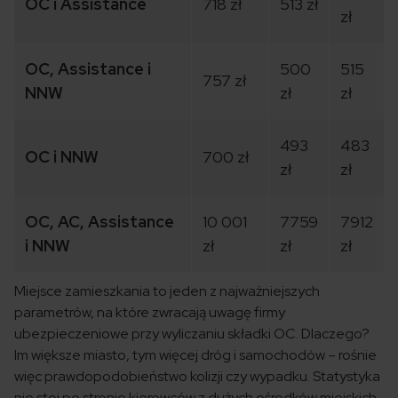
OC i Assistance
718 zł
513 zł
zł
OC, Assistance i
500
515
757 zł
NNW
zł
zł
493
483
OC i NNW
700 zł
zł
zł
OC, AC, Assistance
10 001
7759
7912
i NNW
zł
zł
zł
Miejsce zamieszkania to jeden z najważniejszych
parametrów, na które zwracają uwagę firmy
ubezpieczeniowe przy wyliczaniu składki OC. Dlaczego?
Im większe miasto, tym więcej dróg i samochodów – rośnie
więc prawdopodobieństwo kolizji czy wypadku. Statystyka
nie stoi po stronie kierowców z dużych ośrodków miejskich