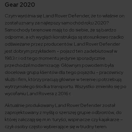
Gear 2020
Czym wyróżnia się Land Rover Defender, że to właśnie on
został uznany za najlepszy samochód roku 2020?
Samochody terenowe mają to do siebie, że są bardzo
odporne, a ich wygląd i konstrukcja są stosunkowo rzadko
odświeżane przez producentów. Land Rover Defender
jest dobrym przykładem – pojazd ten zadebiutował w
1983 r. i od tego momentu jedynie sporadycznie
przechodził modernizację. Głównym powodem była
docelowa grupa klientów dla tego pojazdu – pracownicy
służb i firm, którzy pracują głównie w terenie i potrzebują
wytrzymałego środka transportu. Wszystko zmieniło się po
wycofaniu Land Rovera z 2016 r.
Aktualnie produkowany Land Rover Defender został
zaprojektowany z myślą o szerszej grupie odbiorców, do
której zaliczają się m.in. turyści, wspinacze czy kajakarze –
czyli osoby często wybierające się w trudny teren.