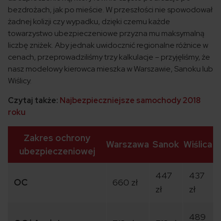
bezdrożach, jak po mieście. W przeszłości nie spowodował
żadnej kolizji czy wypadku, dzięki czemu każde
towarzystwo ubezpieczeniowe przyzna mu maksymalną
liczbę zniżek. Aby jednak uwidocznić regionalne różnice w
cenach, przeprowadziliśmy trzy kalkulacje – przyjęliśmy, że
nasz modelowy kierowca mieszka w Warszawie, Sanoku lub
Wiślicy.
Czytaj także:
Najbezpieczniejsze samochody 2018
roku
Zakres ochrony
Warszawa
Sanok
Wiślica
ubezpieczeniowej
447
437
OC
660 zł
zł
zł
489