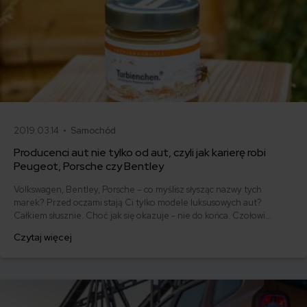
2019.03.14 •
Samochód
Producenci aut nie tylko od aut, czyli jak karierę robi
Peugeot, Porsche czy Bentley
Volkswagen, Bentley, Porsche – co myślisz słysząc nazwy tych
marek? Przed oczami stają Ci tylko modele luksusowych aut?
Całkiem słusznie. Choć jak się okazuje - nie do końca. Czołowi
producenci samochodów nie ograniczają się tylko do kreowania
Czytaj więcej
kolejnych czterech kółek. Wychodzą przed szereg zajmując się
produkcją mebli, paneli słonecznych czy… kiełbasek.