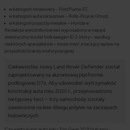
w kategorii crossovery – Ford Puma ST,
w kategorii auta luksusowe – Rolls-Royce Ghost,
w kategorii pojazdy miejskie – Honda e.
Redakcja wyróżniła również wyposażony w napęd
elektryczny model Volkswagen ID.3, który – według
niektórych specjalistów – może mieć znaczący wpływ na
przyszłość branży motoryzacyjnej.
Ciekawostka: nowy Land Rover Defender został
zaprojektowany na aluminiowej platformie
podłogowej D7x. Aby udowodnić wytrzymałość
konstrukcji auta roku 2020 r., przeprowadzono
nietypowy test – trzy samochody zostały
zawieszone na linie dźwigu jedynie na zaczepach
holowniczych.
Czy warto kupić auto roku Top Gear 2020 lub inny