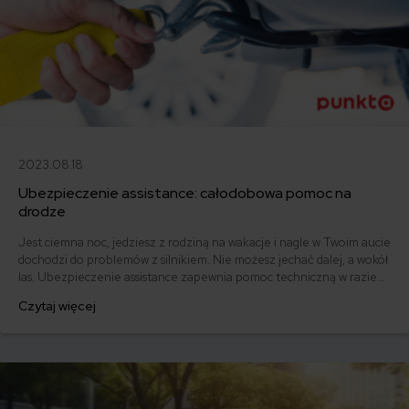
2023.08.18
Ubezpieczenie assistance: całodobowa pomoc na
drodze
Jest ciemna noc, jedziesz z rodziną na wakacje i nagle w Twoim aucie
dochodzi do problemów z silnikiem. Nie możesz jechać dalej, a wokół
las. Ubezpieczenie assistance zapewnia pomoc techniczną w razie
takich problemów. Jeżeli często wyjeżdżasz albo masz awaryjny
Czytaj więcej
samochód, assistance może Ci bardzo ułatwić życie.