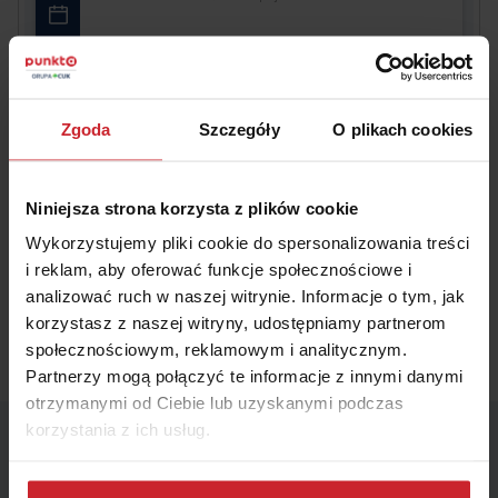
Akceptuję
Regulamin
świadczenia usług drogą
elektroniczną i zawierania umów na odległość oraz
Informacje
o multiagencie i administratorze danych.
Zgoda
Szczegóły
O plikach cookies
OBLICZ SKŁADKĘ OC/AC
Niniejsza strona korzysta z plików cookie
Wykorzystujemy pliki cookie do spersonalizowania treści
i reklam, aby oferować funkcje społecznościowe i
analizować ruch w naszej witrynie. Informacje o tym, jak
korzystasz z naszej witryny, udostępniamy partnerom
społecznościowym, reklamowym i analitycznym.
Partnerzy mogą połączyć te informacje z innymi danymi
otrzymanymi od Ciebie lub uzyskanymi podczas
korzystania z ich usług.
Wskaż miesiąc końca polisy – zagwarantujemy Ci ofertę
z najniższą ceną.
Dowiedz się więcej na temat tego, kim jesteśmy, jak