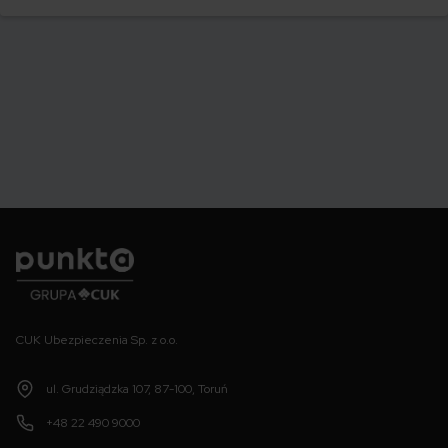
swoje auto.
Punkta
CUK Ubezpieczenia Sp. z o.o.
ul. Grudziądzka 107, 87-100, Toruń
+48 22 490 9000