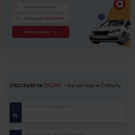
2
Kup ubezpieczenie
3
Zaoszczędź
nawet 50%
Oblicz składkę
Oszczędź na
OC/AC
– wyceń i kup w 2 minuty
Numer rejestracyjny pojazdu
Data urodzenia właściciela pojazdu