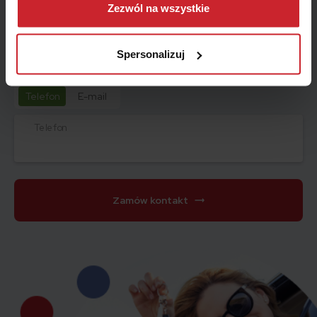
można się z nami skontaktować i w jaki sposób
Zezwól na wszystkie
Miesiąc
przetwarzamy dane osobowe w ramach
Polityki
prywatności
.
Spersonalizuj
Jak możemy się z Tobą skontaktować?
Telefon
E-mail
Telefon
Zamów kontakt