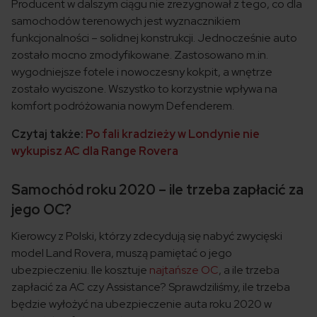
Producent w dalszym ciągu nie zrezygnował z tego, co dla
samochodów terenowych jest wyznacznikiem
funkcjonalności – solidnej konstrukcji. Jednocześnie auto
zostało mocno zmodyfikowane. Zastosowano m.in.
wygodniejsze fotele i nowoczesny kokpit, a wnętrze
zostało wyciszone. Wszystko to korzystnie wpływa na
komfort podróżowania nowym Defenderem.
Czytaj także:
Po fali kradzieży w Londynie nie
wykupisz AC dla Range Rovera
Samochód roku 2020 – ile trzeba zapłacić za
jego OC?
Kierowcy z Polski, którzy zdecydują się nabyć zwycięski
model Land Rovera, muszą pamiętać o jego
ubezpieczeniu. Ile kosztuje
najtańsze OC
, a ile trzeba
zapłacić za AC czy Assistance? Sprawdziliśmy, ile trzeba
będzie wyłożyć na ubezpieczenie auta roku 2020 w