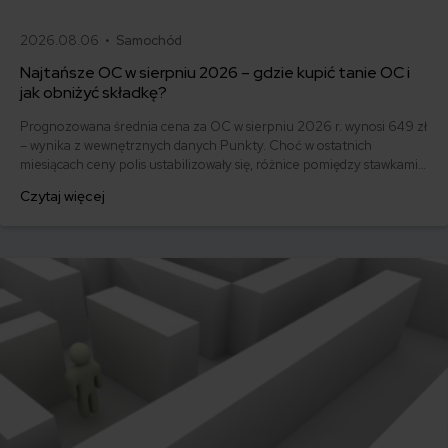
2026.08.06 •
Samochód
Najtańsze OC w sierpniu 2026 – gdzie kupić tanie OC i
jak obniżyć składkę?
Prognozowana średnia cena za OC w sierpniu 2026 r. wynosi 649 zł
– wynika z wewnętrznych danych Punkty. Choć w ostatnich
miesiącach ceny polis ustabilizowały się, różnice pomiędzy stawkami
za ubezpieczenie są ogromne. Jedni płacą zaledwie nieco ponad
Czytaj więcej
500 zł, inni – powyżej 1500 zł. Gdzie znaleźć najtańsze OC w Polsce
i jak obniżyć koszty ubezpieczenia samochodu? Odpowiadamy na
podstawie najnowszych danych z rynku.