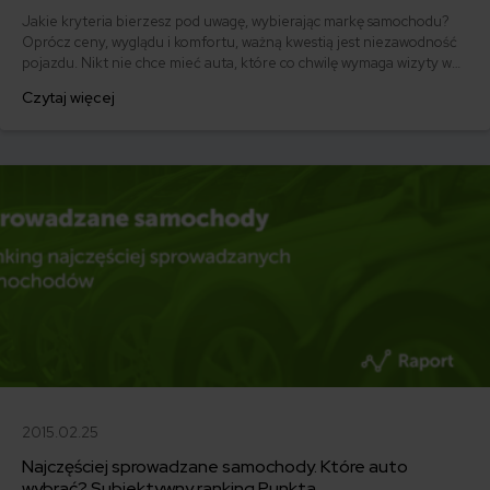
Jakie kryteria bierzesz pod uwagę, wybierając markę samochodu?
Oprócz ceny, wyglądu i komfortu, ważną kwestią jest niezawodność
pojazdu. Nikt nie chce mieć auta, które co chwilę wymaga wizyty w
warsztacie i generuje wysokie koszty napraw. Dlatego tak ważne jest,
Czytaj więcej
aby przed dokonaniem zakupu, dokładnie przeanalizować dane na
temat awaryjności różnych modeli.
2015.02.25
Najczęściej sprowadzane samochody. Które auto
wybrać? Subiektywny ranking Punkta