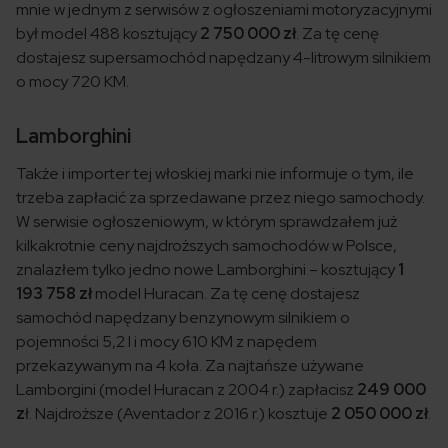
mnie w jednym z serwisów z ogłoszeniami motoryzacyjnymi
był model 488 kosztujący
2 750 000 zł
. Za tę cenę
dostajesz supersamochód napędzany 4-litrowym silnikiem
o mocy 720 KM.
Lamborghini
Także i importer tej włoskiej marki nie informuje o tym, ile
trzeba zapłacić za sprzedawane przez niego samochody.
W serwisie ogłoszeniowym, w którym sprawdzałem już
kilkakrotnie ceny najdroższych samochodów w Polsce,
znalazłem tylko jedno nowe Lamborghini – kosztujący
1
193 758 zł
model Huracan. Za tę cenę dostajesz
samochód napędzany benzynowym silnikiem o
pojemności 5,2 l i mocy 610 KM z napędem
przekazywanym na 4 koła. Za najtańsze używane
Lamborgini (model Huracan z 2004 r.) zapłacisz
249 000
z
ł. Najdroższe (Aventador z 2016 r.) kosztuje
2 050 000 zł
.