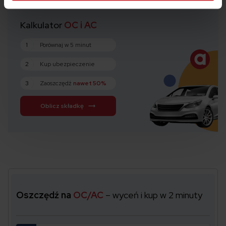
Kalkulator
OC i AC
1
Porównaj w 5 minut
2
Kup ubezpieczenie
3
Zaoszczędź
nawet 50%
Oblicz składkę
Oszczędź na
OC/AC
– wyceń i kup w 2 minuty