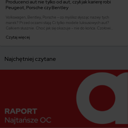
Producenci aut nie tylko od aut, czyli jak karierę robi
Peugeot, Porsche czy Bentley
Volkswagen, Bentley, Porsche – co myślisz słysząc nazwy tych
marek? Przed oczami stają Ci tylko modele luksusowych aut?
Całkiem słusznie. Choć jak się okazuje - nie do końca. Czołowi
producenci samochodów nie ograniczają się tylko do kreowania
Czytaj więcej
kolejnych czterech kółek. Wychodzą przed szereg zajmując się
produkcją mebli, paneli słonecznych czy… kiełbasek.
Najchętniej czytane