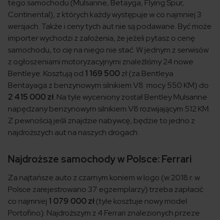
tego samochodu (Mulsanne, Betayga, Flying Spur,
Continental), z których każdy występuje w co najmniej 3
wersjach. Także i ceny tych aut nie są podawane. Być może
importer wychodzi z założenia, że jeżeli pytasz o cenę
samochodu, to cię na niego nie stać. W jednym z serwisów
z ogłoszeniami motoryzacyjnymi znaleźliśmy 24 nowe
Bentleye. Kosztują od
1 169 500
zł (za Bentleya
Bentayaga z benzynowym silnikiem V8 mocy 550 KM) do
2 415 000 zł
. Na tyle wyceniony został Bentley Mulsanne
napędzany benzynowym silnikiem V8 rozwijającym 512 KM.
Z pewnością jeśli znajdzie nabywcę, będzie to jedno z
najdroższych aut na naszych drogach.
Najdroższe samochody w Polsce: Ferrari
Za najtańsze auto z czarnym koniem w logo (w 2018 r. w
Polsce zarejestrowano 37 egzemplarzy) trzeba zapłacić
co najmniej
1 079 000 zł
(tyle kosztuje nowy model
Portofino). Najdroższym z 4 Ferrari znalezionych przeze