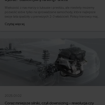
Większość z nas marzy o luksusie i prestiżu, ale niestety możemy
pozwolić sobie tylko na sprowadzane samochody, które najlepsze
swoje lata spędziły u pierwszych 2-3 właścicieli. Polscy kierowcy mają
dobry gust – wybierają podobnie jak ich bogatsi odpowiednicy na
Czytaj więcej
Zachodzie, tyle że kupują auta używane. Sprawdź z nami najczęściej
sprowadzane samochody, które podbiły serca Polaków.
2025.01.02
Coraz mniejsze silniki, czyli downsizing – rewolucja czy