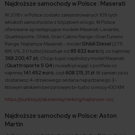
Najdroższe samochody w Polsce : Maserati
W 2018 r. w Polsce zostało zarejestrowanych 109 tych
włoskich samochodów z trójzębem w logo. W Polsce
oferowane są następujące modele Maserati: Levante,
Quattroporte, Ghibli, Gran Cabrio Range i GranTurismo
Range. Najtańsze Maserati – model
Ghibli Diesel
(275
KM, V6, 3.0 turbo) kosztuje od
85 632 euro
(tj. co najmniej
368 200,47 zł
). Chcąc kupić najdroższy model Maserati
(
Quattroporte S Q4
) musiałbyś wyjąć z portfela co
najmniej
141 452 euro
, czyli
608 215,31 zł
. W zamian za to
dostaniesz 4-drzwiowego sedana napędzanego 3-
litrowym silnikiem benzynowym bi-turbo o mocy 430 KM.
https://punkta.pl/akademia/ranking/najtansze-oc/
Najdroższe samochody w Polsce: Aston
Martin