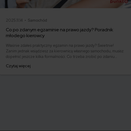
2025.11.14 •
Samochód
Co po zdanym egzaminie na prawo jazdy? Poradnik
młodego kierowcy
Właśnie zdałeś praktyczny egzamin na prawo jazdy? Świetnie!
Zanim jednak wsiądziesz za kierownicą własnego samochodu, musisz
dopełnić jeszcze kilka formalności. Co trzeba zrobić po zdaniu
egzaminu na prawo jazdy? Poznaj praktyczne wskazówki, dzięki
Czytaj więcej
którym szybko załatwisz sprawy urzędowe i będziesz mógł prowadzić
swoje auto.