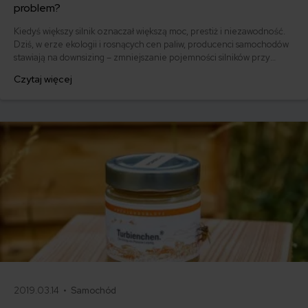
problem?
Kiedyś większy silnik oznaczał większą moc, prestiż i niezawodność.
Dziś, w erze ekologii i rosnących cen paliw, producenci samochodów
stawiają na downsizing – zmniejszanie pojemności silników przy
jednoczesnym zachowaniu ich osiągów. Brzmi jak idealne
Czytaj więcej
rozwiązanie? Nie dla wszystkich. Dla jednych to technologiczna
rewolucja, która łączy oszczędność z efektywnością, dla innych –
problem, który zwiększa ryzyko awarii.
2019.03.14 •
Samochód