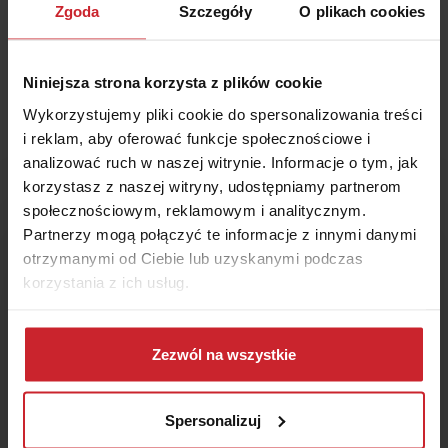
Zgoda
Szczegóły
O plikach cookies
Niniejsza strona korzysta z plików cookie
Wykorzystujemy pliki cookie do spersonalizowania treści
i reklam, aby oferować funkcje społecznościowe i
analizować ruch w naszej witrynie. Informacje o tym, jak
korzystasz z naszej witryny, udostępniamy partnerom
społecznościowym, reklamowym i analitycznym.
Partnerzy mogą połączyć te informacje z innymi danymi
Masz pytania o ubezpieczenie?
otrzymanymi od Ciebie lub uzyskanymi podczas
Nasi eksperci chętnie
korzystania z ich usług.
Ci pomogą!
Dowiedz się więcej na temat tego, kim jesteśmy, jak
można się z nami skontaktować i w jaki sposób
Zezwól na wszystkie
Zamów rozmowę
przetwarzamy dane osobowe w ramach
Polityki
prywatności
.
+48 22 490 9000
Spersonalizuj