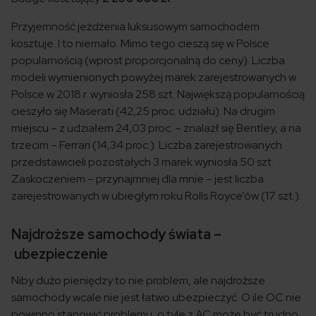
Przyjemność jeżdżenia luksusowym samochodem
kosztuje. I to niemało. Mimo tego cieszą się w Polsce
popularnością (wprost proporcjonalną do ceny). Liczba
modeli wymienionych powyżej marek zarejestrowanych w
Polsce w 2018 r. wyniosła 258 szt. Największą popularnością
cieszyło się Maserati (42,25 proc. udziału). Na drugim
miejscu – z udziałem 24,03 proc. – znalazł się Bentley, a na
trzecim – Ferrari (14,34 proc.). Liczba zarejestrowanych
przedstawicieli pozostałych 3 marek wyniosła 50 szt.
Zaskoczeniem – przynajmniej dla mnie – jest liczba
zarejestrowanych w ubiegłym roku Rolls Royce’ów (17 szt.).
Najdroższe samochody świata –
ubezpieczenie
Niby dużo pieniędzy to nie problem, ale najdroższe
samochody wcale nie jest łatwo ubezpieczyć. O ile OC nie
powinno stanowić problemu, o tyle z AC może być trudno.