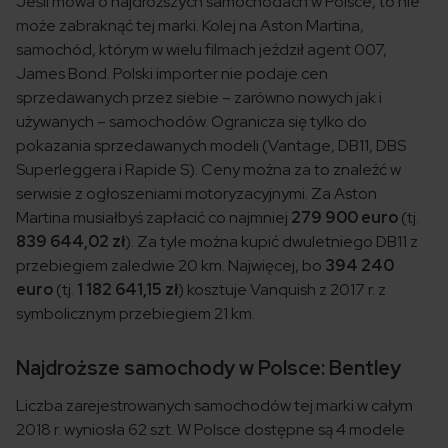
Jeśli mowa o najdroższych samochodach w Polsce, to nie
może zabraknąć tej marki. Kolej na Aston Martina,
samochód, którym w wielu filmach jeździł agent 007,
James Bond. Polski importer nie podaje cen
sprzedawanych przez siebie – zarówno nowych jak i
używanych – samochodów. Ogranicza się tylko do
pokazania sprzedawanych modeli (Vantage, DB11, DBS
Superleggera i Rapide S). Ceny można za to znaleźć w
serwisie z ogłoszeniami motoryzacyjnymi. Za Aston
Martina musiałbyś zapłacić co najmniej
279 900 euro
(tj.
839 644,02 zł
). Za tyle można kupić dwuletniego DB11 z
przebiegiem zaledwie 20 km. Najwięcej, bo
394 240
euro
(tj.
1 182 641,15 zł
) kosztuje Vanquish z 2017 r. z
symbolicznym przebiegiem 21 km.
Najdroższe samochody w Polsce: Bentley
Liczba zarejestrowanych samochodów tej marki w całym
2018 r. wyniosła 62 szt. W Polsce dostępne są 4 modele