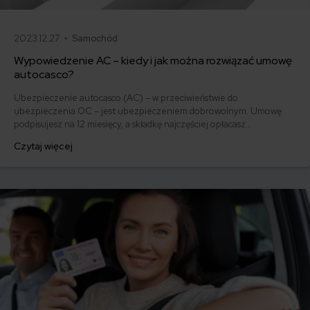
2023.12.27 •
Samochód
Wypowiedzenie AC – kiedy i jak można rozwiązać umowę
autocasco?
Ubezpieczenie autocasco (AC) – w przeciwieństwie do
ubezpieczenia OC – jest ubezpieczeniem dobrowolnym. Umowę
podpisujesz na 12 miesięcy, a składkę najczęściej opłacasz
jednorazowo. Co w przypadku, gdy udało Ci się znaleźć lepszą
Czytaj więcej
ofertę lub zdecydowałeś się sprzedać samochód w trakcie trwania
umowy? Sprawdź, w jakich sytuacjach ubezpieczenie AC wygasa
samo, a kiedy można odstąpić od umowy.