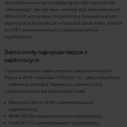
W podsumowaniu tym znalazły się nie tylko samochody
“dla każdego”, ale też takie, na które stać tylko nielicznych.
Wśród tych aut są takie, których liczbę zarejestrowanych
egzemplarzy można liczyć w tysiącach sztuk i takie, których
w 2018 r. zarejestrowanych zostały pojedyncze
egzemplarze.
Samochody najpopularniejsze z
najdroższych
Ogólna liczba aut marek premium zarejestrowanych w
Polsce w 2018 r. wyniosła 71 555 szt. To – jakby nie patrzeć
– całkiem spora liczba. Największy udział w liczbie
zarejestrowanych aut luksusowych miały:
Mercedes-Benz (19 410 zarejestrowanych
egzemplarzy),
BMW (15 066 zarejestrowanych egzemplarzy),
Audi (14 276 zarejestrowanych egzemplarzy),