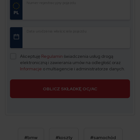
Numer rejestracyjny pojazdu
Data urodzenia właściciela pojazdu
Akceptuję
Regulamin
świadczenia usług drogą
elektroniczną i zawierania umów na odległość oraz
Informacje
o multiagencie i administratorze danych.
OBLICZ SKŁADKĘ OC/AC
#bmw
#koszty
#samochód