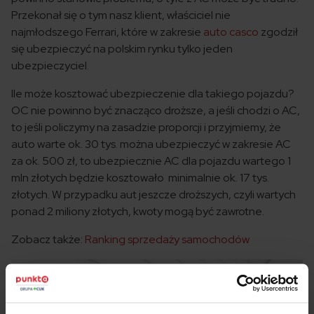
Przekonał się o tym nasz klient, właściciel nie
najmłodszego Ferrari, które w zakresie
auto casco
zgodził
się ubezpieczyć na polskim rynku tylko jeden
ubezpieczyciel.
Ile może kosztować ubezpieczenie dla takiego pojazdu?
OC nie powinno być znacząco droższe, a jeśli chodzi o AC,
to jeśli policzymy na zasadzie proporcji i przyjmiemy, że
auto warte ok. 30 tys. można ubezpieczyć w zakresie AC
za ok. 500 zł, to ubezpiecznie AC dla pojazdu wartego 1
mln złotych będzie kosztowało minimalnie ok. 17 tys.
złotych. W przypadku aut jeszcze droższych, czyli wartych
ponad 2 miliony złotych, kwoty mogą być zawrotne.
Zobacz także:
Ranking sprzedaży samochodów