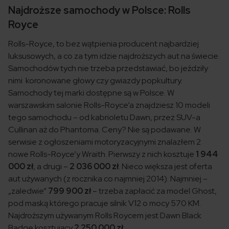
Najdroższe samochody w Polsce: Rolls
Royce
Rolls-Royce, to bez wątpienia producent najbardziej
luksusowych, a co za tym idzie najdroższych aut na świecie.
Samochodów tych nie trzeba przedstawiać, bo jeździły
nimi koronowane głowy czy gwiazdy popkultury.
Samochody tej marki dostępne są w Polsce. W
warszawskim salonie Rolls-Royce’a znajdziesz 10 modeli
tego samochodu – od kabrioletu Dawn, przez SUV-a
Cullinan aż do Phantoma. Ceny? Nie są podawane. W
serwisie z ogłoszeniami motoryzacyjnymi znalazłem 2
nowe Rolls-Royce’y Wraith. Pierwszy z nich kosztuje
1 944
000 zł
, a drugi –
2 036 000 zł
. Nieco większa jest oferta
aut używanych (z rocznika co najmniej 2014). Najmniej –
„zaledwie”
799 900 zł
– trzeba zapłacić za model Ghost,
pod maską którego pracuje silnik V12 o mocy 570 KM.
Najdroższym używanym Rolls Roycem jest Dawn Black
Badge kosztujący
2 250 000 zł
.