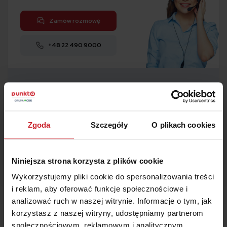
Zamów rozmowę
+48 22 490 9000
Kalkulator
OC i AC
1
Porównaj w 5 minut
Zgoda
Szczegóły
O plikach cookies
2
Kup ubezpieczenie
3
Zaoszczędź
nawet 50%
Niniejsza strona korzysta z plików cookie
Oblicz składkę
Wykorzystujemy pliki cookie do spersonalizowania treści
i reklam, aby oferować funkcje społecznościowe i
analizować ruch w naszej witrynie. Informacje o tym, jak
korzystasz z naszej witryny, udostępniamy partnerom
społecznościowym, reklamowym i analitycznym.