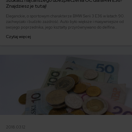
Szukasz najtańszego ubezpieczenia OC dla BMW E36?
Znajdziesz je tutaj!
Eleganckie, o sportowym charakterze BMW Serii 3 E36 w latach 90.
zachwycało i budziło zazdrość. Auto było większe i masywniejsze od
swojego poprzednika, jego kształty przyrównywano do delfina
(„Dolphin shape”). Produkowane od roku 1990 do 2000 modele do
Czytaj więcej
dziś mają swoich amatorów, którzy uważają je za najbardziej udane w
rodzinie Serii 3 i cenią za dobre osiągi. Ile kosztuje ubezpieczenie
OC BMW E36?
2018.03.12