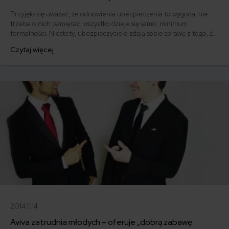
Przyjęło się uważać, że odnowienia ubezpieczenia to wygoda: nie
trzeba o nich pamiętać, wszystko dzieje się samo, minimum
formalności. Niestety, ubezpieczyciele zdają sobie sprawę z tego, że
jesteśmy wygodni i leniwi. Efekt? Oferty dla nowych klientów są
Czytaj więcej
często znacznie lepsze niż te, które dostajemy w odnowieniu. Ile
można przepłacić? Nawet kilkaset złotych!
2014.11.14
Aviva zatrudnia młodych – oferuje „dobrą zabawę