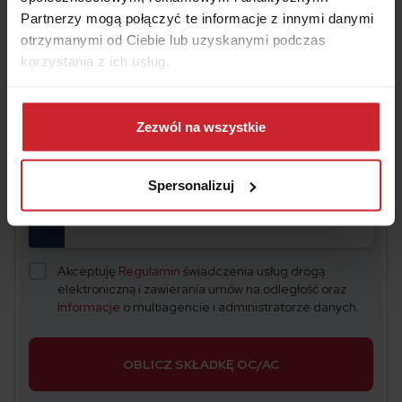
Partnerzy mogą połączyć te informacje z innymi danymi
otrzymanymi od Ciebie lub uzyskanymi podczas
Oszczędź na
OC/AC
– wyceń i kup w 2 minuty
korzystania z ich usług.
Dowiedz się więcej na temat tego, kim jesteśmy, jak
Numer rejestracyjny pojazdu
można się z nami skontaktować i w jaki sposób
Zezwól na wszystkie
przetwarzamy dane osobowe w ramach
Polityki
prywatności
.
Spersonalizuj
Data urodzenia właściciela pojazdu
Akceptuję
Regulamin
świadczenia usług drogą
elektroniczną i zawierania umów na odległość oraz
Informacje
o multiagencie i administratorze danych.
OBLICZ SKŁADKĘ OC/AC