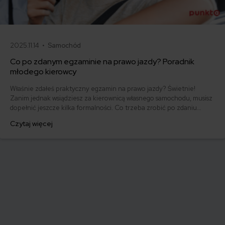
2025.11.14 •
Samochód
Co po zdanym egzaminie na prawo jazdy? Poradnik
młodego kierowcy
Właśnie zdałeś praktyczny egzamin na prawo jazdy? Świetnie!
Zanim jednak wsiądziesz za kierownicą własnego samochodu, musisz
dopełnić jeszcze kilka formalności. Co trzeba zrobić po zdaniu
egzaminu na prawo jazdy? Poznaj praktyczne wskazówki, dzięki
Czytaj więcej
którym szybko załatwisz sprawy urzędowe i będziesz mógł prowadzić
swoje auto.