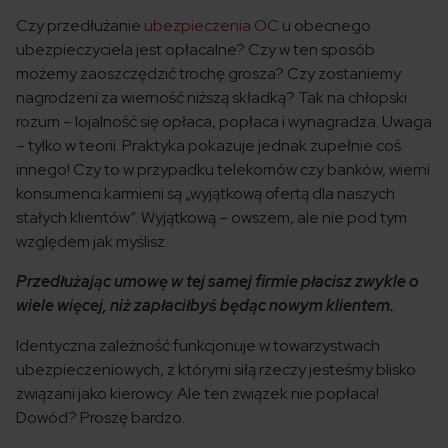
Czy przedłużanie
ubezpieczenia OC
u obecnego
ubezpieczyciela jest opłacalne? Czy w ten sposób
możemy zaoszczędzić trochę grosza? Czy zostaniemy
nagrodzeni za wierność niższą składką? Tak na chłopski
rozum – lojalność się opłaca, popłaca i wynagradza. Uwaga
– tylko w teorii. Praktyka pokazuje jednak zupełnie coś
innego! Czy to w przypadku telekomów czy banków, wierni
konsumenci karmieni są „wyjątkową ofertą dla naszych
stałych klientów”. Wyjątkową – owszem, ale nie pod tym
względem jak myślisz.
Przedłużając umowę w tej samej firmie płacisz zwykle o
wiele więcej, niż zapłaciłbyś będąc nowym klientem.
Identyczna zależność funkcjonuje w towarzystwach
ubezpieczeniowych, z którymi siłą rzeczy jesteśmy blisko
związani jako kierowcy. Ale ten związek nie popłaca!
Dowód? Proszę bardzo.