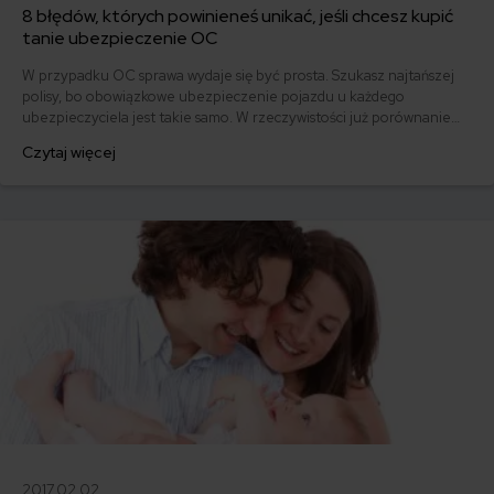
8 błędów, których powinieneś unikać, jeśli chcesz kupić
tanie ubezpieczenie OC
W przypadku OC sprawa wydaje się być prosta. Szukasz najtańszej
polisy, bo obowiązkowe ubezpieczenie pojazdu u każdego
ubezpieczyciela jest takie samo. W rzeczywistości już porównanie
ofert sprawia wiele kłopotu. Sposób, w jaki szukasz najlepszego
Czytaj więcej
ubezpieczenia OC, a potem płacisz za nie, nie jest bez znaczenia
dla Twojej kieszeni.
2017.02.02