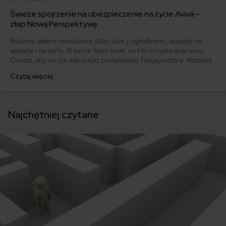
Świeże spojrzenie na ubezpieczenie na życie Aviva –
złap Nową Perspektywę
Rodzina, własne mieszkanie (albo dom z ogródkiem), wyjazdy na
wakacje i na narty. W sumie fajne życie, na które ciężko pracujesz.
Chcesz, aby nic nie zaburzyło pomyślności Twojej rodziny. Nadszedł
więc czas, żeby zatroszczyć się o spokojną przyszłość Twoją i Twoich
Czytaj więcej
bliskich. Aviva pomaga Ci spojrzeć na ubezpieczenie na życie z
nowej, szerszej perspektywy. Sprawdzamy ofertę!
Najchętniej czytane