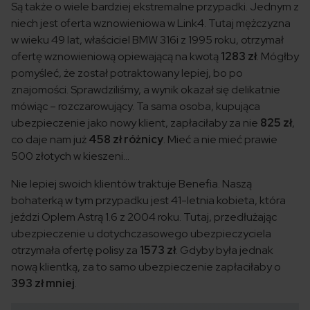
Są także o wiele bardziej ekstremalne przypadki. Jednym z
niech jest oferta wznowieniowa w Link4. Tutaj mężczyzna
w wieku 49 lat, właściciel BMW 316i z 1995 roku, otrzymał
ofertę wznowieniową opiewającą na kwotą
1283 zł
. Mógłby
pomyśleć, że został potraktowany lepiej, bo po
znajomości. Sprawdziliśmy, a wynik okazał się delikatnie
mówiąc – rozczarowujący. Ta sama osoba, kupująca
ubezpieczenie jako nowy klient, zapłaciłaby za nie
825 zł
,
co daje nam już
458 zł różnicy
. Mieć a nie mieć prawie
500 złotych w kieszeni…
Nie lepiej swoich klientów traktuje Benefia. Naszą
bohaterką w tym przypadku jest 41-letnia kobieta, która
jeździ Oplem Astrą 1.6 z 2004 roku. Tutaj, przedłużając
ubezpieczenie u dotychczasowego ubezpieczyciela
otrzymała ofertę polisy za
1573 zł
. Gdyby była jednak
nową klientką, za to samo ubezpieczenie zapłaciłaby o
393 zł mniej
.