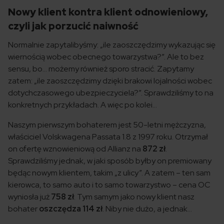
Nowy klient kontra klient odnowieniowy,
czyli jak porzucić naiwność
Normalnie zapytalibyśmy: „ile zaoszczędzimy wykazując się
wiernością wobec obecnego towarzystwa?”. Ale to bez
sensu, bo… możemy również sporo stracić. Zapytamy
zatem: „ile zaoszczędzimy dzięki brakowi lojalności wobec
dotychczasowego ubezpieczyciela?”. Sprawdziliśmy to na
konkretnych przykładach. A więc po kolei…
Naszym pierwszym bohaterem jest 50-letni mężczyzna,
właściciel Volskwagena Passata 1.8 z 1997 roku. Otrzymał
on ofertę wznowieniową od Allianz na
872 zł
.
Sprawdziliśmy jednak, w jaki sposób byłby on premiowany
będąc nowym klientem, takim „z ulicy”. A zatem – ten sam
kierowca, to samo auto i to samo towarzystwo – cena OC
wyniosła już
758 zł
. Tym samym jako nowy klient nasz
bohater
oszczędza 114 zł
. Niby nie dużo, a jednak…