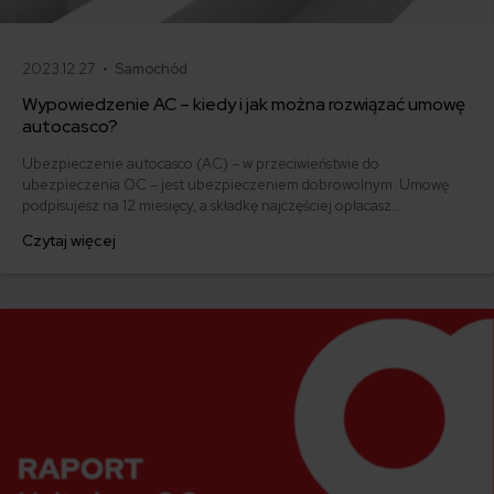
2023.12.27 •
Samochód
Wypowiedzenie AC – kiedy i jak można rozwiązać umowę
autocasco?
Ubezpieczenie autocasco (AC) – w przeciwieństwie do
ubezpieczenia OC – jest ubezpieczeniem dobrowolnym. Umowę
podpisujesz na 12 miesięcy, a składkę najczęściej opłacasz
jednorazowo. Co w przypadku, gdy udało Ci się znaleźć lepszą
Czytaj więcej
ofertę lub zdecydowałeś się sprzedać samochód w trakcie trwania
umowy? Sprawdź, w jakich sytuacjach ubezpieczenie AC wygasa
samo, a kiedy można odstąpić od umowy.