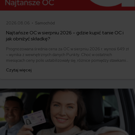
2026.08.06 •
Samochód
Najtańsze OC w sierpniu 2026 – gdzie kupić tanie OC i
jak obniżyć składkę?
Prognozowana średnia cena za OC w sierpniu 2026 r. wynosi 649 zł
– wynika z wewnętrznych danych Punkty. Choć w ostatnich
miesiącach ceny polis ustabilizowały się, różnice pomiędzy stawkami
za ubezpieczenie są ogromne. Jedni płacą zaledwie nieco ponad
Czytaj więcej
500 zł, inni – powyżej 1500 zł. Gdzie znaleźć najtańsze OC w Polsce
i jak obniżyć koszty ubezpieczenia samochodu? Odpowiadamy na
podstawie najnowszych danych z rynku.