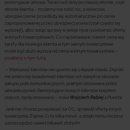
prolongacie umowy. Teraz ruch leży po naszej stronie, czyli
stronie klienta – możemy nie robić nic, a wówczas
ubezpieczenie przedłuży się automatycznie po cenie
zaproponowanej przez ubezpieczyciela (czyli często tej
wyższej!), albo wziąć sprawy w swoje ręce i porównać oferty
w innych towarzystwach. Co najciekawsze, nawet cena wg.
taryfy dla nowego klienta w tym samym towarzystwie
może być dużo wyższa niż cena w innym towarzystwie –
pisaliśmy o tym tutaj.
–
Większość klientów nie upomni się o lepsze stawki. Dopóki
nie zmieni się świadomość klientów i ich nawyki w obszarze
zakupu polis komunikacyjnych, praktyki stosowane przez
ubezpieczycieli i faworyzujące nowych klientów kosztem
starych, będą stosowane – mówi
Wojciech Rabiej
z Punkta
Jeśli nie chcesz przepłacać za OC, sprawdź oferty innych
towarzystw. Zajmie Ci to kilka minut, a dzięki temu możesz
zaoszczędzić nawet kilkaset złotych!