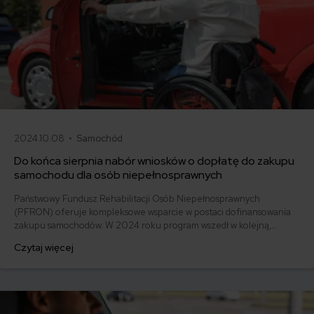
2024.10.08 •
Samochód
Do końca sierpnia nabór wniosków o dopłatę do zakupu
samochodu dla osób niepełnosprawnych
Państwowy Fundusz Rehabilitacji Osób Niepełnosprawnych
(PFRON) oferuje kompleksowe wsparcie w postaci dofinansowania
zakupu samochodów. W 2024 roku program wszedł w kolejną,
czwartą już turę, zapewniając osobom z niepełnosprawnością środki
Czytaj więcej
na dostosowanie auta lub zakup już przystosowanego pojazdu. 1
sierpnia 2024 roku ruszył nabór wniosków o dopłatę do zakupu
samochodu dla osób niepełnosprawnych.