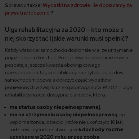
Sprawdź także:
Wydatki na zdrowie. Ile dopłacamy za
prywatne leczenie
?
Ulga rehabilitacyjna za 2020 – kto może z
niej skorzystać i jakie warunki musi spełnić?
Każdy właściciel samochodu doskonale wie, że utrzymanie
pojazdu sporo kosztuje. Poza paliwem i kosztami serwisu
pozostaje jeszcze kwestia obowiązkowego
ubezpieczenia. Ulga rehabilitacyjna z tytułu dojazdów
samochodem pozwala odliczyć część wydatków
poniesionych w związku z eksploatacją auta. W 2021 r. ulga
rehabilitacyjna jest dostępna dla osoby, która:
ma status osoby niepełnosprawnej
,
ma na utrzymaniu osobę niepełnosprawną
, np.
współmałżonka, dziecko (które nie ukończyło 16 lat),
rodziców czy rodzeństwo – jeżeli
dochody roczne
uzyskane w 2020 roku przez osobę