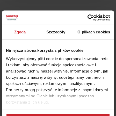
Oszczędź na
OC/AC
– wyceń i kup w 2 minuty
Zgoda
Szczegóły
O plikach cookies
Numer rejestracyjny pojazdu
Niniejsza strona korzysta z plików cookie
Wykorzystujemy pliki cookie do spersonalizowania treści
i reklam, aby oferować funkcje społecznościowe i
Data urodzenia właściciela pojazdu
analizować ruch w naszej witrynie. Informacje o tym, jak
korzystasz z naszej witryny, udostępniamy partnerom
społecznościowym, reklamowym i analitycznym.
Akceptuję
Regulamin
świadczenia usług drogą
Partnerzy mogą połączyć te informacje z innymi danymi
elektroniczną i zawierania umów na odległość oraz
otrzymanymi od Ciebie lub uzyskanymi podczas
Informacje
o multiagencie i administratorze danych.
korzystania z ich usług.
Dowiedz się więcej na temat tego, kim jesteśmy, jak