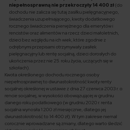
niepełnosprawną nie przekroczyły 14 400 zł
(do
dochodu nie zalicza się tutaj zasiłku pielęgnacyjnego,
świadczenia uzupełniającego, kwoty dodatkowego
rocznego świadczenia pieniężnego dla emerytów i
rencistów oraz alimentów na rzecz dzieci małoletnich,
dzieci bez względu na ich wiek, które zgodnie z
odrębnymi przepisami otrzymywały zasiłek
pielęgnacyjny lub rentę socjalną, dzieci dorosłych do
ukończenia przez nie 25. roku życia, uczących się w
szkołach).
Kwota określonego dochodu rocznego osoby
niepełnosprawnej to dwunastokrotność kwoty renty
socjalnej określonej w ustawie z dnia 27 czerwca 2003 r. o
rencie socjalnej, w wysokości obowiązującej w grudniu
danego roku podatkowego (w grudniu 2020 r. renta
socjalna wynosiła 1 200 zł miesięcznie, dlatego jej
dwunastokrotność to 14 400 zł). W tym zakresie niemal
corocznie wprowadzane są zmiany, dlatego warto śledzić