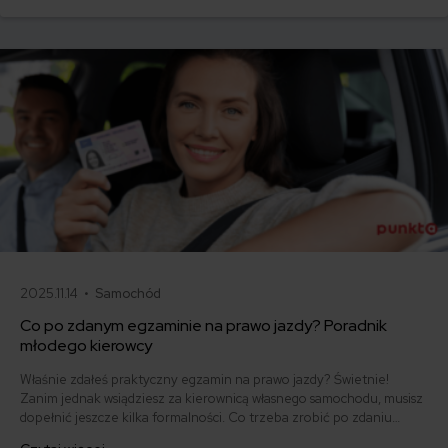
umowy? Sprawdź, w jakich sytuacjach ubezpieczenie AC wygasa
samo, a kiedy można odstąpić od umowy.
2025.11.14 •
Samochód
Co po zdanym egzaminie na prawo jazdy? Poradnik
młodego kierowcy
Właśnie zdałeś praktyczny egzamin na prawo jazdy? Świetnie!
Zanim jednak wsiądziesz za kierownicą własnego samochodu, musisz
dopełnić jeszcze kilka formalności. Co trzeba zrobić po zdaniu
egzaminu na prawo jazdy? Poznaj praktyczne wskazówki, dzięki