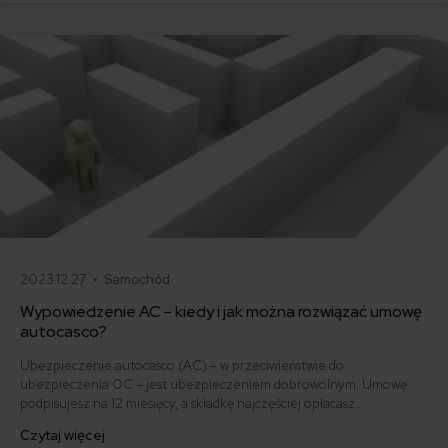
podstawie najnowszych danych z rynku.
2023.12.27 •
Samochód
Wypowiedzenie AC – kiedy i jak można rozwiązać umowę
autocasco?
Ubezpieczenie autocasco (AC) – w przeciwieństwie do
ubezpieczenia OC – jest ubezpieczeniem dobrowolnym. Umowę
podpisujesz na 12 miesięcy, a składkę najczęściej opłacasz
jednorazowo. Co w przypadku, gdy udało Ci się znaleźć lepszą
Czytaj więcej
ofertę lub zdecydowałeś się sprzedać samochód w trakcie trwania