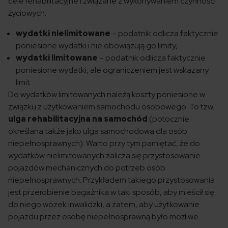
cele rehabilitacyjne i związane z wykonywaniem czynności
życiowych:
wydatki nielimitowane
– podatnik odlicza faktycznie
poniesione wydatki i nie obowiązują go limity,
wydatki limitowane
– podatnik odlicza faktycznie
poniesione wydatki, ale ograniczeniem jest wskazany
limit.
Do wydatków limitowanych należą koszty poniesione w
związku z użytkowaniem samochodu osobowego. To tzw.
ulga rehabilitacyjna na samochód
(potocznie
określana także jako ulga samochodowa dla osób
niepełnosprawnych). Warto przy tym pamiętać, że do
wydatków nielimitowanych zalicza się przystosowanie
pojazdów mechanicznych do potrzeb osób
niepełnosprawnych. Przykładem takiego przystosowania
jest przerobienie bagażnika w taki sposób, aby mieścił się
do niego wózek inwalidzki, a zatem, aby użytkowanie
pojazdu przez osobę niepełnosprawną było możliwe.