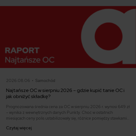
2026.08.06 •
Samochód
Najtańsze OC w sierpniu 2026 – gdzie kupić tanie OC i
jak obniżyć składkę?
Prognozowana średnia cena za OC w sierpniu 2026 r. wynosi 649 zł
– wynika z wewnętrznych danych Punkty. Choć w ostatnich
miesiącach ceny polis ustabilizowały się, różnice pomiędzy stawkami
za ubezpieczenie są ogromne. Jedni płacą zaledwie nieco ponad
Czytaj więcej
500 zł, inni – powyżej 1500 zł. Gdzie znaleźć najtańsze OC w Polsce
i jak obniżyć koszty ubezpieczenia samochodu? Odpowiadamy na