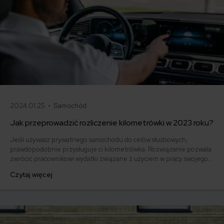
2024.01.25 •
Samochód
Jak przeprowadzić rozliczenie kilometrówki w 2023 roku?
Jeśli używasz prywatnego samochodu do celów służbowych,
prawdopodobnie przysługuje ci kilometrówka. Rozwiązanie pozwala
zwrócić pracownikowi wydatki związane z użyciem w pracy swojego
auta. Kilometrówkę oblicza się na podstawie stawki za kilometr. Od 17
Czytaj więcej
stycznia 2023 roku doszło do jej podwyższenia. Dowiedz się, jak
przebiega rozliczenie kilometrówki samochodu prywatnego w 2023
roku.