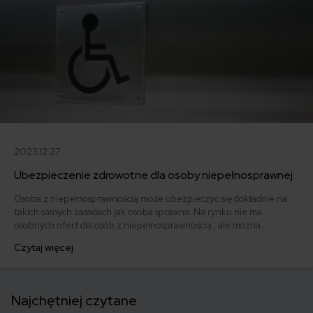
2023.12.27
Ubezpieczenie zdrowotne dla osoby niepełnosprawnej
Osoba z niepełnosprawnością może ubezpieczyć się dokładnie na
takich samych zasadach jak osoba sprawna. Na rynku nie ma
osobnych ofert dla osób z niepełnosprawnością , ale można
skorzystać ze standardowych polis zdrowotnych. A o ubezpieczenie
Czytaj więcej
dla członków rodziny warto zadbać - zwłaszcza w naszym kraju, w
którym kolejki do specjalistów są coraz dłuższe, a czas oczekiwania na
wizytę u specjalisty ciągle się wydłuża.
Najchętniej czytane