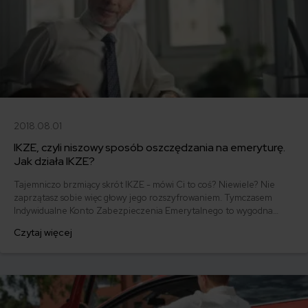
2018.08.01
IKZE, czyli niszowy sposób oszczędzania na emeryturę.
Jak działa IKZE?
Tajemniczo brzmiący skrót IKZE - mówi Ci to coś? Niewiele? Nie
zaprzątasz sobie więc głowy jego rozszyfrowaniem. Tymczasem
Indywidualne Konto Zabezpieczenia Emerytalnego to wygodna
forma oszczędzania na emeryturę. Mało tego - dzięki IKZE możesz
Czytaj więcej
skorzystać z ulgi podatkowej nawet do 1706 zł! Co jeszcze warto
wiedzieć o IKZE?