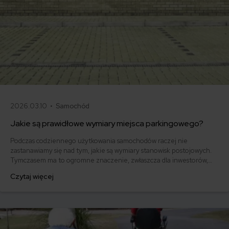
2026.03.10 •
Samochód
Jakie są prawidłowe wymiary miejsca parkingowego?
Podczas codziennego użytkowania samochodów raczej nie
zastanawiamy się nad tym, jakie są wymiary stanowisk postojowych.
Tymczasem ma to ogromne znaczenie, zwłaszcza dla inwestorów,
którzy chcąc tworzyć miejsca parkingowe, muszą uwzględniać w
Czytaj więcej
swoich projektach wymiary regulowane przez prawo. Sprawdź, jakie
powinny być wymiary parkingu.