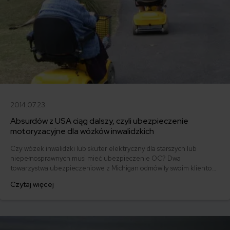
2014.07.23
Absurdów z USA ciąg dalszy, czyli ubezpieczenie
motoryzacyjne dla wózków inwalidzkich
Czy wózek inwalidzki lub skuter elektryczny dla starszych lub
niepełnosprawnych musi mieć ubezpieczenie OC? Dwa
towarzystwa ubezpieczeniowe z Michigan odmówiły swoim klientom
poszkodowanym odszkodowania, ponieważ uważają, że osoby
Czytaj więcej
poruszające się tym środkiem transportu powinny mieć wykupione
ubezpieczenie komunikacyjne. Szkoda tylko, że ani jeden, ani drugi
ubezpieczyciel nie mają takiej polisy w swojej ofercie.