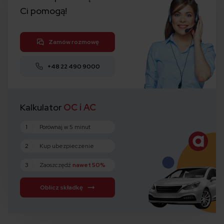
Ci pomogą!
Zamów rozmowę
+48 22 490 9000
Kalkulator
OC i AC
1
Porównaj w 5 minut
2
Kup ubezpieczenie
3
Zaoszczędź
nawet 50%
Oblicz składkę