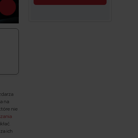
zdarza
ta na
tóre nie
szania
kłać.
za ich