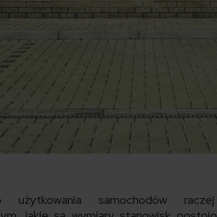
go użytkowania samochodów racze
ym, jakie są wymiary stanowisk postoj