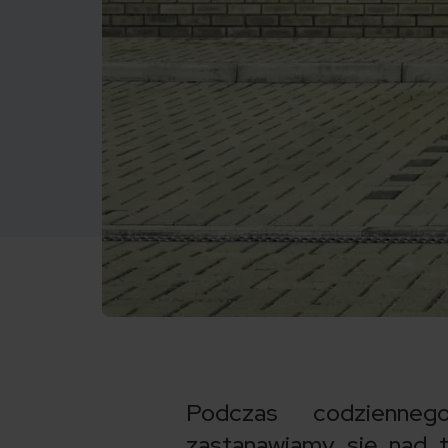
Podczas codzienne
zastanawiamy się nad t