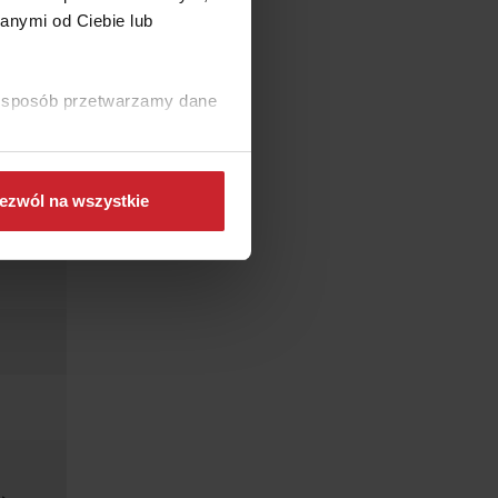
anymi od Ciebie lub
SCA
ki sposób przetwarzamy dane
ezwól na wszystkie