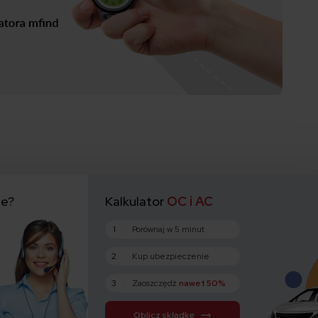
ie?
Kalkulator
OC i AC
1
Porównaj w 5 minut
2
Kup ubezpieczenie
3
Zaoszczędź
nawet 50%
Oblicz składkę