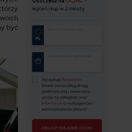
Oszczędź na
OC/AC
–
którzy
wyceń i kup w 2 minuty
woich
ny być
Wpisz nr rejestracyjny
Data urodzenia właściciela
Akceptuję
Regulamin
świadczenia usług drogą
elektroniczną i zawierania
umów na odległość oraz
Informacje
o multiagencie i
administratorze danych.
OBLICZ SKŁADKĘ OC/AC