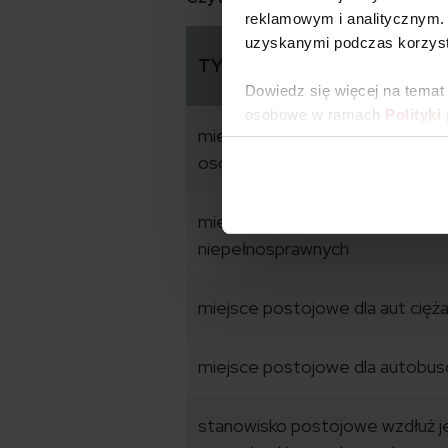
reklamowym i analitycznym. 
uzyskanymi podczas korzysta
TYP MIEJSCA
Dowiedz się więcej na temat
osobowe w ramach
Polityki
miejsce postojowe dla samoc
osobowych
miejsce postojowe dla osób
niepełnosprawnych
miejsce postojowe dla aut cięż
miejsce postojowe dla autobu
stanowisko postojowe wzdłuż je