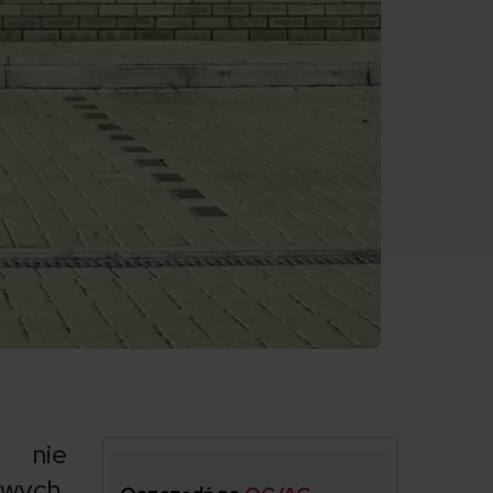
j nie
owych.