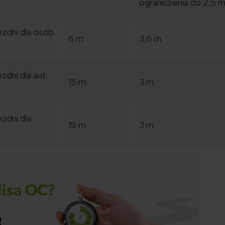
ograniczenia do 2,5 
zdni dla osób
6 m
3,6 m
zdni dla aut
15 m
3 m
zdni dla
19 m
3 m