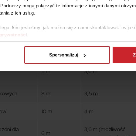
Partnerzy mogą połączyć te informacje z innymi danymi otrzym
nia z ich usług.
DŁUGOŚĆ
SZEROKOŚĆ MIEJ
MIEJSCA
 tego, kim jesteśmy, jak można się z nami skontaktować i w ja
 prywatności
.
hodów
5 m
2,5 m
Spersonalizuj
Z
5 m
3,6 m
arowych
8 m
3,5 m
sów
10 m
4 m
zdni dla
3,6 m (możliwość
6 m