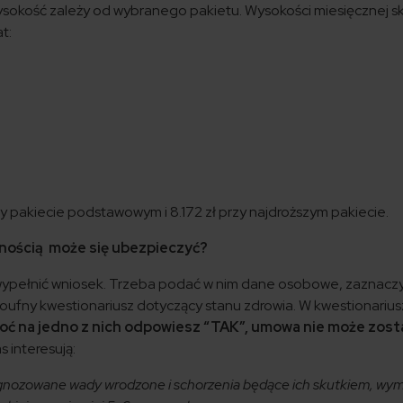
 wysokość zależy od wybranego pakietu. Wysokości miesięcznej s
t:
rzy pakiecie podstawowym i 8.172 zł przy najdroższym pakiecie.
nością może się ubezpieczyć?
 wypełnić wniosek. Trzeba podać w nim dane osobowe, zaznaczy
poufny kwestionariusz dotyczący stanu zdrowia. W kwestionariu
hoć na jedno z nich odpowiesz “TAK”, umowa nie może zost
s interesują:
agnozowane wady wrodzone i schorzenia będące ich skutkiem, wy