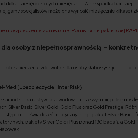
ach kilkudziesięciu złotych miesięcznie. W przypadku bardziej
ej gamy specjalistów może ona wynosić miesięcznie kilkaset zł
ne ubezpieczenie zdrowotne. Porównanie pakietów [RA
dla osoby z niepełnosprawnością – konkretn
uje ubezpieczenie zdrowotne dla osoby słabosłyszącej od urod
el-Med (ubezpieczyciel: InterRisk)
le samodzielna i aktywna zawodowo może wykupić polisę
medi
ch: Silver Basic, Silver Gold, Gold Plus oraz Gold Prestige. Różni
dostępem do świadczeń medycznych, np. pakiet Silver Basic of
oryjnych, pakiety Silver Gold i Plus ponad 130 badań, a Gold 
placówek.