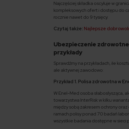
Najczęściej składka oscyluje w granic
kompleksowych ofert i dostępu do cał
rocznie nawet do 9 tysięcy.
Czytaj także:
Najlepsze dobrowol
Ubezpieczenie zdrowotne 
przykłady
Sprawdźmy na przykładach, ile koszt
ale aktywnej zawodowo:
Przykład 1. Polisa zdrowotna w En
W Enel-Med osoba słabosłysząca, a
towarzystwa InterRisk w kilku warianta
między sobą zakresem ochrony oraz 
ramach polisy ponad 70 badań laborat
wszystkie badania dostępne w sieci 