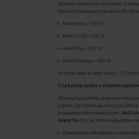
Składkę opłaca się co miesiąc, a jej
dla osoby pracującej w wieku 18-50 la
Silver Basic – 101 zł
Silver Gold – 207 zł
Gold Plus – 307 zł
Gold Prestige – 681 zł
Rocznie daje to więc sumę 1.212 zł p
Czy każda osoba z niepełnospraw
Aby wykupić polisę, najpierw należy
pakiet Cię interesuje oraz wypełnić 
znajdziesz kilka oświadczeń.
Jeśli c
zawarta
. Oto te, które najbardziej na
Oświadczam, że zostały u mnie zdi