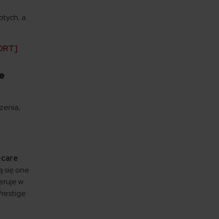
otych, a
PORT]
e
zenia,
-care
ą się one
eruje w
Prestige