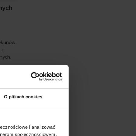
tnych
iekunów
ług
nych.
y.
s
się, że
O plikach cookies
ze
ntuje?
ołecznościowe i analizować
u nagłej
artnerom społecznościowym,