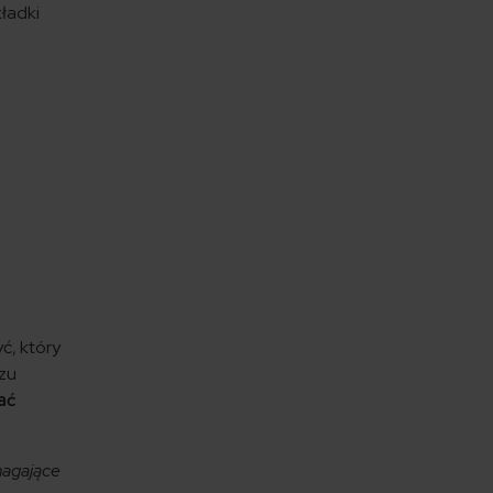
kładki
ć, który
szu
ać
magające