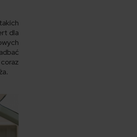
takich
rt dla
dowych
zadbać
 coraz
ża.