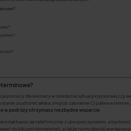
minowe?
inowy?
tydzień?
minowe?
koterminowe?
ja pomocy dla kierowcy w określonej sytuacji kryzysowej czy aw
w stanie uruchomić silnika zimą lub zabraknie Ci paliwa w terenie
nce w podróży otrzymasz niezbędne wsparcie.
 skontaktujesz się telefonicznie z ubezpieczycielem, a będzies
wet do kilkuset kilometrów!), a także na możliwość wynajęcia 