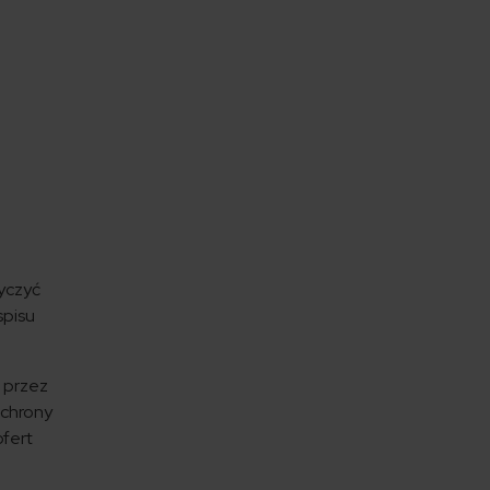
yczyć
spisu
o przez
ochrony
ofert