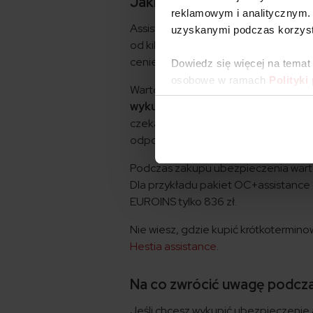
Jaki jest koszt ubezpiecze
reklamowym i analitycznym. 
Assistance za granicą krótkoterminow
uzyskanymi podczas korzysta
od kilku złotych za dzień. Najtańsze 
cenie kilkudziesięciu złotych za tydzi
Dowiedz się więcej na temat
osobowe w ramach
Polityki
Warto jednak pamiętać, że jeśli potr
wykupienie
standardowego assis
czekają liczne rabaty. Dla osób, któ
odpowiedniego produktu na cały rok
Podczas zakupu ubezpieczenia wart
Dla przykładu pakiet OC+assistance 
EUROINS tylko 836 zł.
Nie wiesz, gdzie kupić krótkotermin
Hestia assistance
.
Na co zwrócić uwagę podcz
Jeśli chcesz wykupić ubezpieczenie 