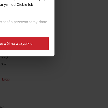
anymi od Ciebie lub
ię już
uż w
ki sposób przetwarzamy dane
ów
anie
ezwól na wszystkie
łacić.
 a w
e
i
Ergo
zed