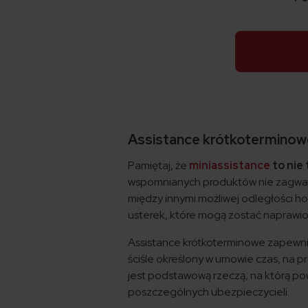
Assistance krótkoterminowe
Pamiętaj, że
miniassistance
to nie
wspomnianych produktów nie zagwar
między innymi możliwej odległości h
usterek, które mogą zostać naprawi
Assistance krótkoterminowe zapewni 
ściśle określony w umowie czas, na 
jest podstawową rzeczą, na którą pow
poszczególnych ubezpieczycieli.