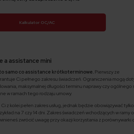
Kalkulator OC/AC
 a assistance mini
 to samo co assistance krótkoterminowe.
Pierwszy ze
antuje Ci pełnego zakresu świadczeń. Ograniczenia mogą dot
olowania, maksymalnej długości terminu naprawy czy ogólnego 
one w ramach tego rodzaju umowy.
Ci z kolei pełen zakres usług, jednak będzie obowiązywać tylk
przykład na 7 czy 14 dni. Zakres świadczeń wchodzących w ramy 
inieneś zwrócić uwagę przy okazji korzystania z porównywarki 