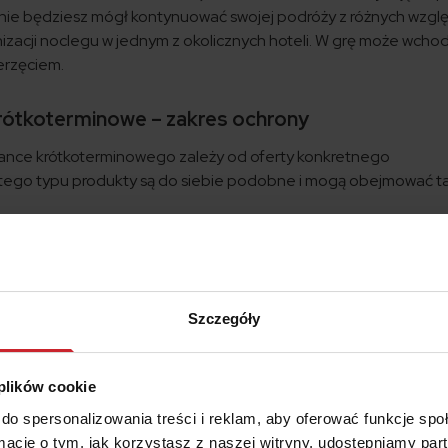
 nie będziesz mógł kontynuować swojej podróży z różnych wzgl
izacji noclegu w jednym z okolicznych hoteli. W grę może wchod
erzęciem.
rótkoterminowe – zakres ochrony
tance krótkoterminowego zależy od oferty konkretnego
 tego typu produkty są do siebie podobne i mogą obejmować t
li dojdzie do awarii albo wypadku na trasie, możesz liczyć na
arzenia;
m standardzie do unieruchomionego samochodu;
Szczegóły
do placówki medycznej;
i realizacja planu wycieczki napotka przeszkody, otrzymasz pomo
elowego czy powrotu do domu;
 plików cookie
objąć np. informacje drogowe czy pomoc tłumacza.
do spersonalizowania treści i reklam, aby oferować funkcje sp
ormacje o tym, jak korzystasz z naszej witryny, udostępniamy p