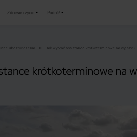
Zdrowie i życie
Podróż
Inne ubezpieczenia
Jak wybrać assistance krótkoterminowe na wyjazd?
stance krótkoterminowe na w