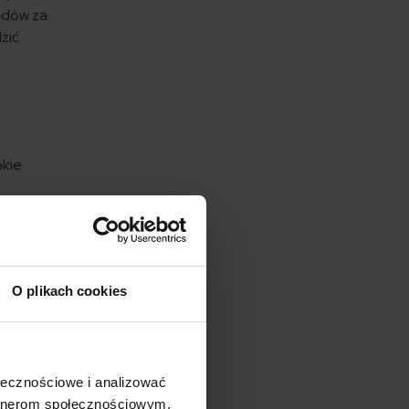
ędów za
zić
akie
O plikach cookies
c w
ołecznościowe i analizować
artnerom społecznościowym,