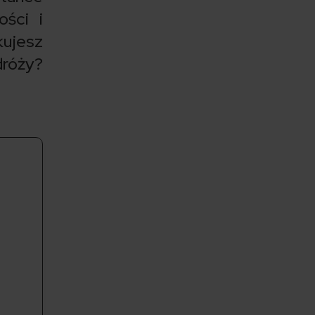
ości i
kujesz
dróży?