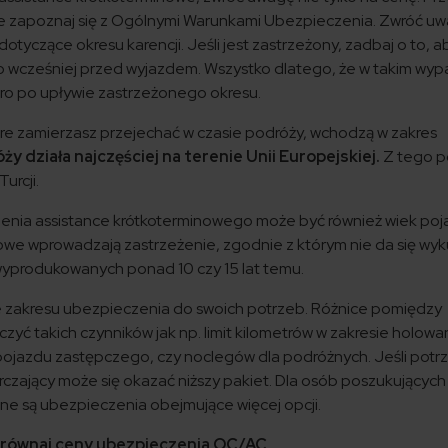
e zapoznaj się z Ogólnymi Warunkami Ubezpieczenia. Zwróć u
tyczące okresu karencji. Jeśli jest zastrzeżony, zadbaj o to, a
 wcześniej przed wyjazdem. Wszystko dlatego, że w takim wy
ro po upływie zastrzeżonego okresu.
tóre zamierzasz przejechać w czasie podróży, wchodzą w zakres
y działa najczęściej na terenie Unii Europejskiej.
Z tego 
urcji.
nia assistance krótkoterminowego może być również wiek poj
we wprowadzają zastrzeżenie, zgodnie z którym nie da się wyk
wyprodukowanych ponad 10 czy 15 lat temu.
ie zakresu ubezpieczenia do swoich potrzeb. Różnice pomiędzy
ć takich czynników jak np. limit kilometrów w zakresie holowan
pojazdu zastępczego, czy noclegów dla podróżnych. Jeśli potr
czający może się okazać niższy pakiet. Dla osób poszukujących
ne są ubezpieczenia obejmujące więcej opcji.
równaj ceny ubezpieczenia OC/AC