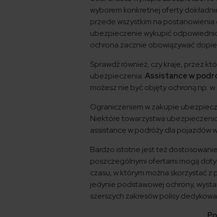
wyborem konkretnej oferty dokładni
przede wszystkim na postanowienia do
ubezpieczenie wykupić odpowiednio
ochrona zacznie obowiązywać dopie
Sprawdź również, czy kraje, przez k
ubezpieczenia.
Assistance w podróż
możesz nie być objęty ochroną np. w T
Ograniczeniem w zakupie ubezpiecze
Niektóre towarzystwa ubezpieczenio
assistance w podróży dla pojazdów 
Bardzo istotne jest też dostosowan
poszczególnymi ofertami mogą dotyczy
czasu, w którym można skorzystać z 
jedynie podstawowej ochrony, wystar
szerszych zakresów polisy dedykowa
Po