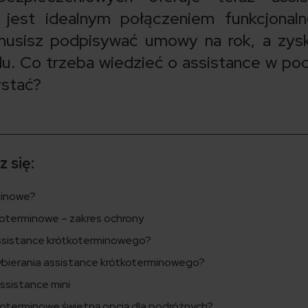
 jest idealnym połączeniem funkcjonaln
musisz podpisywać umowy na rok, a zys
u. Co trzeba wiedzieć o assistance w po
ystać?
 się:
minowe?
oterminowe – zakres ochrony
assistance krótkoterminowego?
ybierania assistance krótkoterminowego?
ssistance mini
koterminowe świetną opcją dla podróżnych?