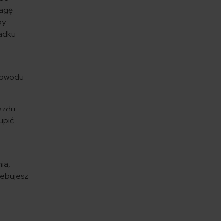
wagę
by
padku
powodu
azdu.
upić
ia,
zebujesz