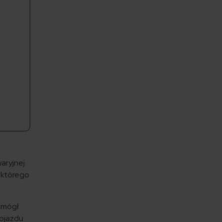
aryjnej
, którego
z mógł
pojazdu