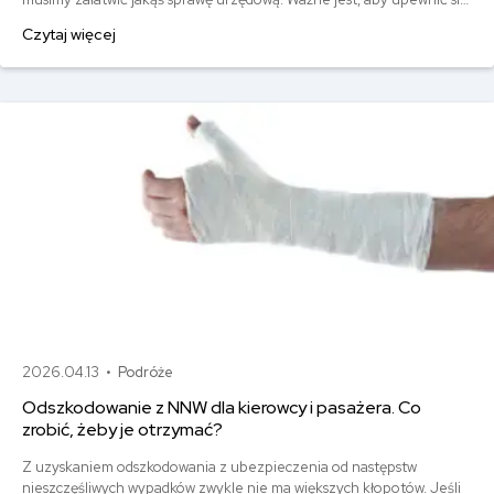
czy posiadasz aktualne ubezpieczenie, np. zdrowotne, które
Czytaj więcej
pozwoli Ci skorzystać z bezpłatnej opieki zdrowotnej. W tym
artykule przedstawimy praktyczne wskazówki dotyczące tego, jak i
gdzie sprawdzić, czy jesteś ubezpieczony.
2026.04.13 •
Podróże
Odszkodowanie z NNW dla kierowcy i pasażera. Co
zrobić, żeby je otrzymać?
Z uzyskaniem odszkodowania z ubezpieczenia od następstw
nieszczęśliwych wypadków zwykle nie ma większych kłopotów. Jeśli