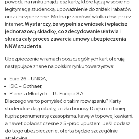
powodu na rynku znajdziesz karty, które łączą w sobie np.
legitymację studencką, upoważnienie do zniżek i rabatów
oraz ubezpieczenie. Można je zamówić w kilka chwil przez
internet.
Wystarczy, że wypełnisz wniosek i wpłacisz
jednorazową składkę, co zdecydowanie ułatwia i
skraca cały proces zawarcia umowy ubezpieczenia
NNW studenta.
Ubezpieczenie w ramach poszczególnych kart oferują
następujące znane na polskim rynku towarzystwa:
Euro 26 – UNIQA,
ISIC – Gothaer,
Planeta Młodych – TU Europa S.A.
Dlaczego warto pomyśleć o takim rozwiązaniu? Karty
studenckie dają rabaty, zniżki i bonusy. Dzięki nim taniej
kupisz prenumeratę czasopisma, kawę w topowej kawiarni,
a nawet opłacisz czesne z 5-proc. upustem. Jeśli dodasz
do tego ubezpieczenie, oferta będzie szczególnie
atrakcyjna.