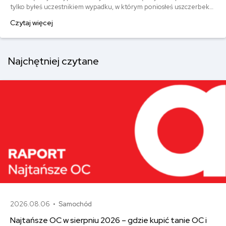
tylko byłeś uczestnikiem wypadku, w którym poniosłeś uszczerbek
na zdrowiu i masz wykupioną polisę, należy Ci się odszkodowanie z
Czytaj więcej
NNW. Przez uszczerbek na zdrowiu rozumie się każde uszkodzenie
ciała – zarówno to o charakterze tymczasowym (np. złamana noga),
jak i trwałym.
Najchętniej czytane
2026.08.06 •
Samochód
Najtańsze OC w sierpniu 2026 – gdzie kupić tanie OC i