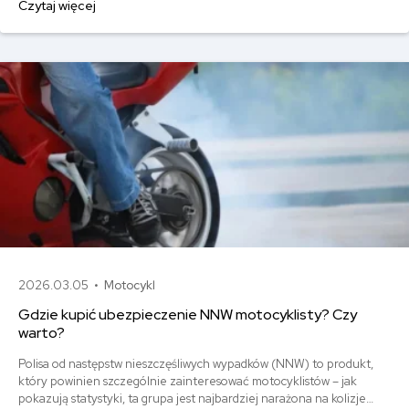
Czytaj więcej
Przyglądamy się, co oferuje Euro26 i jak łączy się z ubezpieczeniem.
Wahają się one od 61 zł do 173 zł.
2026.03.05 •
Motocykl
Gdzie kupić ubezpieczenie NNW motocyklisty? Czy
warto?
Polisa od następstw nieszczęśliwych wypadków (NNW) to produkt,
który powinien szczególnie zainteresować motocyklistów – jak
pokazują statystyki, ta grupa jest najbardziej narażona na kolizje