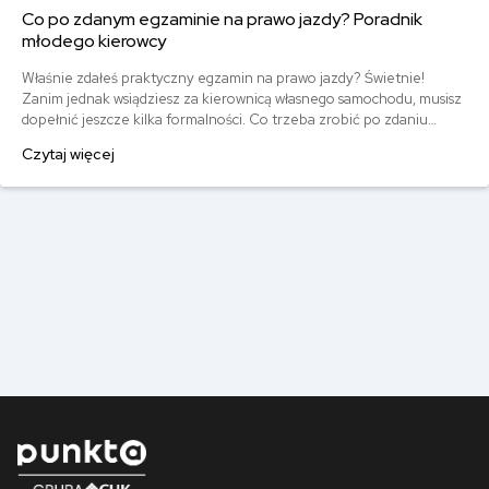
Co po zdanym egzaminie na prawo jazdy? Poradnik
młodego kierowcy
Właśnie zdałeś praktyczny egzamin na prawo jazdy? Świetnie!
Zanim jednak wsiądziesz za kierownicą własnego samochodu, musisz
dopełnić jeszcze kilka formalności. Co trzeba zrobić po zdaniu
egzaminu na prawo jazdy? Poznaj praktyczne wskazówki, dzięki
Czytaj więcej
którym szybko załatwisz sprawy urzędowe i będziesz mógł prowadzić
swoje auto.