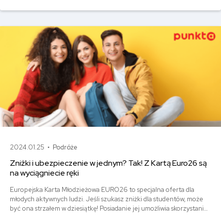
studentach. Co gwarantuje NNW od bezpieczni.pl? Prześwietlamy
najnowszą ofertę Generali!
2024.01.25 •
Podróże
Zniżki i ubezpieczenie w jednym? Tak! Z Kartą Euro26 są
na wyciągniecie ręki
Europejska Karta Młodzieżowa EURO26 to specjalna oferta dla
młodych aktywnych ludzi. Jeśli szukasz zniżki dla studentów, może
być ona strzałem w dziesiątkę! Posiadanie jej umożliwia skorzystanie
ze zniżek w 3.000 punktów w Polsce i 51.000 w całej Europie!