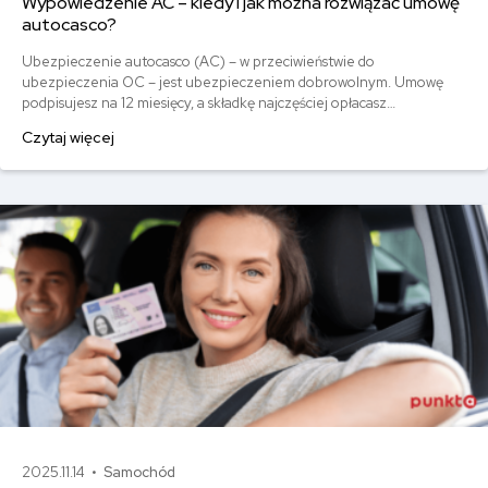
Wypowiedzenie AC – kiedy i jak można rozwiązać umowę
autocasco?
Ubezpieczenie autocasco (AC) – w przeciwieństwie do
ubezpieczenia OC – jest ubezpieczeniem dobrowolnym. Umowę
podpisujesz na 12 miesięcy, a składkę najczęściej opłacasz
jednorazowo. Co w przypadku, gdy udało Ci się znaleźć lepszą
Czytaj więcej
ofertę lub zdecydowałeś się sprzedać samochód w trakcie trwania
umowy? Sprawdź, w jakich sytuacjach ubezpieczenie AC wygasa
samo, a kiedy można odstąpić od umowy.
2025.11.14 •
Samochód