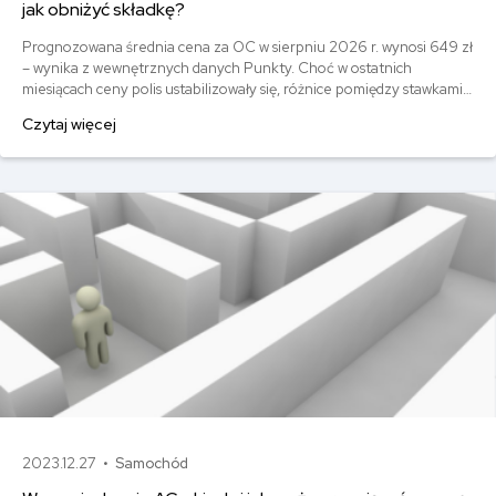
jak obniżyć składkę?
Prognozowana średnia cena za OC w sierpniu 2026 r. wynosi 649 zł
– wynika z wewnętrznych danych Punkty. Choć w ostatnich
miesiącach ceny polis ustabilizowały się, różnice pomiędzy stawkami
za ubezpieczenie są ogromne. Jedni płacą zaledwie nieco ponad
Czytaj więcej
500 zł, inni – powyżej 1500 zł. Gdzie znaleźć najtańsze OC w Polsce
i jak obniżyć koszty ubezpieczenia samochodu? Odpowiadamy na
podstawie najnowszych danych z rynku.
2023.12.27 •
Samochód