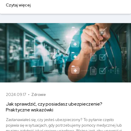
osoby do NFZ, ale należy opłacić składkę na ubezpieczenie
Czytaj więcej
zdrowotne w terminie. Ile wynosi składka zdrowotna? Jaka jest
podstawa jej naliczania? I w końcu - kto jest płatnikiem składki na
ubezpieczenie zdrowotne?
2024.09.17 •
Zdrowie
Jak sprawdzić, czy posiadasz ubezpieczenie?
Praktyczne wskazówki
Zastanawiałeś się, czy jesteś ubezpieczony? To pytanie często
pojawia się w sytuacjach, gdy potrzebujemy pomocy medycznej lub
musimy załatwić jakąś sprawę urzędową. Ważne jest, aby upewnić się,