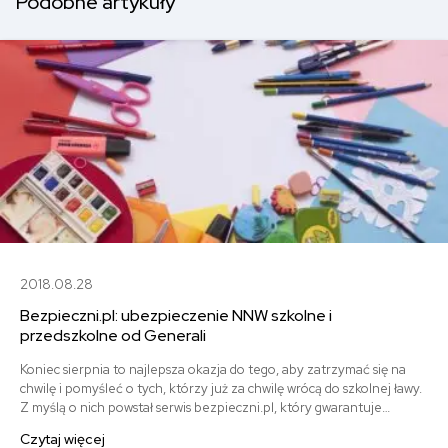
Podobne artykuły
2018.08.28
Bezpieczni.pl: ubezpieczenie NNW szkolne i
przedszkolne od Generali
Koniec sierpnia to najlepsza okazja do tego, aby zatrzymać się na
chwilę i pomyśleć o tych, którzy już za chwilę wrócą do szkolnej ławy.
Z myślą o nich powstał serwis bezpieczni.pl, który gwarantuje
kompleksowe ubezpieczenie NNW szkolne i przedszkolne, nie
Czytaj więcej
zapominając także o pracownikach tych placówek czy nawet