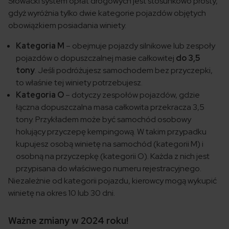
Słowacki system opłat drogowych jest stosunkowo prosty,
gdyż wyróżnia tylko dwie kategorie pojazdów objętych
obowiązkiem posiadania winiety.
Kategoria M
– obejmuje pojazdy silnikowe lub zespoły
pojazdów o dopuszczalnej masie całkowitej
do 3,5
tony
. Jeśli podróżujesz samochodem bez przyczepki,
to właśnie tej winiety potrzebujesz.
Kategoria O
– dotyczy zespołów pojazdów, gdzie
łączna dopuszczalna masa całkowita przekracza 3,5
tony. Przykładem może być samochód osobowy
holujący przyczepę kempingową. W takim przypadku
kupujesz osobą winietę na samochód (kategorii M) i
osobną na przyczepkę (kategorii O). Każda z nich jest
przypisana do właściwego numeru rejestracyjnego.
Niezależnie od kategorii pojazdu, kierowcy mogą wykupić
winietę na okres 10 lub 30 dni.
Ważne zmiany w 2024 roku!