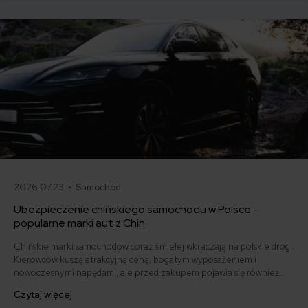
2026.07.23 •
Samochód
Ubezpieczenie chińskiego samochodu w Polsce –
popularne marki aut z Chin
Chińskie marki samochodów coraz śmielej wkraczają na polskie drogi.
Kierowców kuszą atrakcyjną ceną, bogatym wyposażeniem i
nowoczesnymi napędami, ale przed zakupem pojawia się również
pytanie: ile kosztuje ich ubezpieczenie? Sprawdzamy, czy polisy
Czytaj więcej
komunikacyjne dla marek takich jak MG, BYD, Omoda, Jaecoo i BAIC