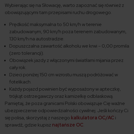
Wybierając się na Słowację, warto zapoznać się również z
obowiązującymi tam przepisami ruchu drogowego.
Prędkość maksymalna to 50 km/h w terenie
zabudowanym, 90 km/h poza terenem zabudowanym,
130 km/h na autostradzie.
Dopuszczalna zawartość alkoholu we krwi – 0,00 promila
(zero tolerancji).
Obowiązek jazdy z włączonymi światłami mijania przez
cały rok.
Dzieci poniżej 150 cm wzrostu muszą podróżować w
fotelikach.
Każdy pojazd powinien być wyposażony w apteczkę,
trójkąt ostrzegawczy oraz kamizelkę odblaskową.
Pamiętaj, że poza granicami Polski obowiązuje Cię ważne
ubezpieczenie odpowiedzialności cywilnej. Jeśli kończy Ci
się polisa, skorzystaj z naszego
kalkulatora OC/AC
i
sprawdź, gdzie kupisz
najtańsze OC
.