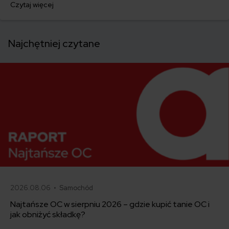
Czytaj więcej
kraju. Jednym z rozwiązań, które pojawia się w tym kontekście, jest
członkostwo w ADAC – niemieckim automobilklubie oferującym
pomoc drogową i usługi assistance w Europie.
Najchętniej czytane
2026.08.06 •
Samochód
Najtańsze OC w sierpniu 2026 – gdzie kupić tanie OC i
jak obniżyć składkę?