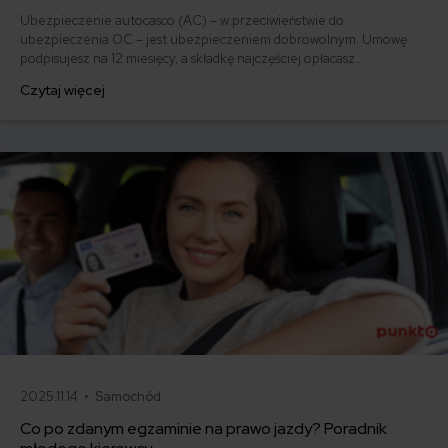
Ubezpieczenie autocasco (AC) – w przeciwieństwie do
ubezpieczenia OC – jest ubezpieczeniem dobrowolnym. Umowę
podpisujesz na 12 miesięcy, a składkę najczęściej opłacasz
jednorazowo. Co w przypadku, gdy udało Ci się znaleźć lepszą
Czytaj więcej
ofertę lub zdecydowałeś się sprzedać samochód w trakcie trwania
umowy? Sprawdź, w jakich sytuacjach ubezpieczenie AC wygasa
samo, a kiedy można odstąpić od umowy.
2025.11.14 •
Samochód
Co po zdanym egzaminie na prawo jazdy? Poradnik