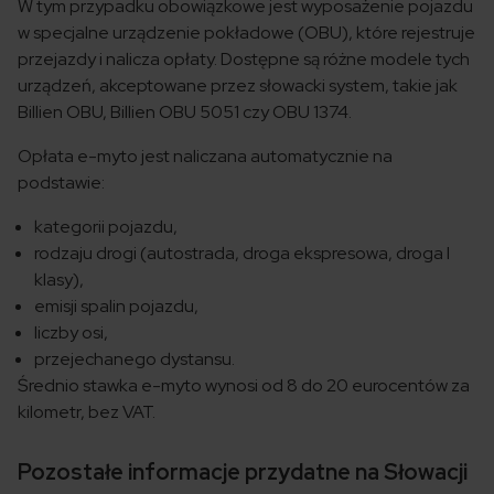
W tym przypadku obowiązkowe jest wyposażenie pojazdu
w specjalne urządzenie pokładowe (OBU), które rejestruje
przejazdy i nalicza opłaty. Dostępne są różne modele tych
urządzeń, akceptowane przez słowacki system, takie jak
Billien OBU, Billien OBU 5051 czy OBU 1374.
Opłata e-myto jest naliczana automatycznie na
podstawie:
kategorii pojazdu,
rodzaju drogi (autostrada, droga ekspresowa, droga I
klasy),
emisji spalin pojazdu,
liczby osi,
przejechanego dystansu.
Średnio stawka e-myto wynosi od 8 do 20 eurocentów za
kilometr, bez VAT.
Pozostałe informacje przydatne na Słowacji