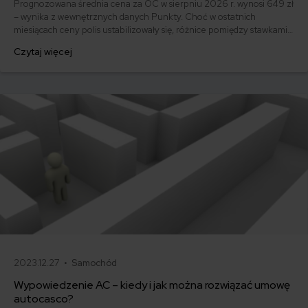
Prognozowana średnia cena za OC w sierpniu 2026 r. wynosi 649 zł
– wynika z wewnętrznych danych Punkty. Choć w ostatnich
miesiącach ceny polis ustabilizowały się, różnice pomiędzy stawkami
za ubezpieczenie są ogromne. Jedni płacą zaledwie nieco ponad
Czytaj więcej
500 zł, inni – powyżej 1500 zł. Gdzie znaleźć najtańsze OC w Polsce
i jak obniżyć koszty ubezpieczenia samochodu? Odpowiadamy na
podstawie najnowszych danych z rynku.
2023.12.27 •
Samochód
Wypowiedzenie AC – kiedy i jak można rozwiązać umowę
autocasco?