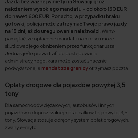
Jazda bez ważnej winiety na Słowacji grozi
nałożeniem wysokiego mandatu – od około 150 EUR
do nawet 600 EUR. Ponadto, w przypadku braku
gotówki, policja może zatrzymać Twoje prawo jazdy
na 15 dni, aż do uregulowania należności.
Warto
pamiętać, że opłacenie mandatu na miejscu może
skutkować jego obniżeniem przez funkcjonariusza.
Jednak jeśli sprawa trafi do postępowania
administracyjnego, kara może zostać znacznie
podwyższona, a
mandat zza granicy
otrzymasz pocztą.
Opłaty drogowe dla pojazdów powyżej 3,5
tony
Dla samochodów ciężarowych, autobusów i innych
pojazdów o dopuszczalnej masie całkowitej powyżej 3,5
tony, Słowacja stosuje odrębny system opłat drogowych,
zwany e-myto.