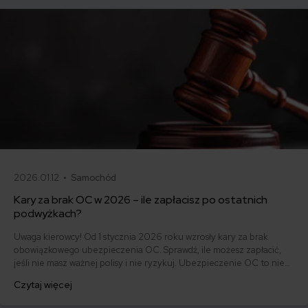
2026.01.12 •
Samochód
Kary za brak OC w 2026 – ile zapłacisz po ostatnich
podwyżkach?
Uwaga kierowcy! Od 1 stycznia 2026 roku wzrosły kary za brak
obowiązkowego ubezpieczenia OC. Sprawdź, ile możesz zapłacić,
jeśli nie masz ważnej polisy i nie ryzykuj. Ubezpieczenie OC to nie
tylko obowiązek, ale też ochrona dla Ciebie i innych uczestników
Czytaj więcej
ruchu drogowego.