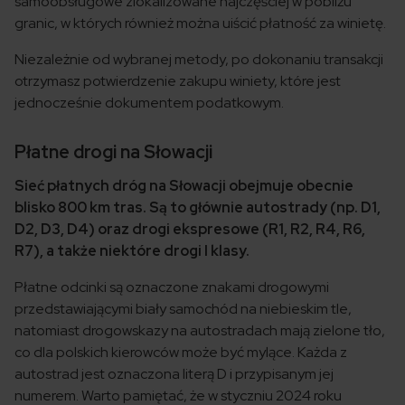
samoobsługowe zlokalizowane najczęściej w pobliżu
granic, w których również można uiścić płatność za winietę.
Niezależnie od wybranej metody, po dokonaniu transakcji
otrzymasz potwierdzenie zakupu winiety, które jest
jednocześnie dokumentem podatkowym.
Płatne drogi na Słowacji
Sieć płatnych dróg na Słowacji obejmuje obecnie
blisko 800 km tras. Są to głównie autostrady (np. D1,
D2, D3, D4) oraz drogi ekspresowe (R1, R2, R4, R6,
R7), a także niektóre drogi I klasy.
Płatne odcinki są oznaczone znakami drogowymi
przedstawiającymi biały samochód na niebieskim tle,
natomiast drogowskazy na autostradach mają zielone tło,
co dla polskich kierowców może być mylące. Każda z
autostrad jest oznaczona literą D i przypisanym jej
numerem. Warto pamiętać, że w styczniu 2024 roku