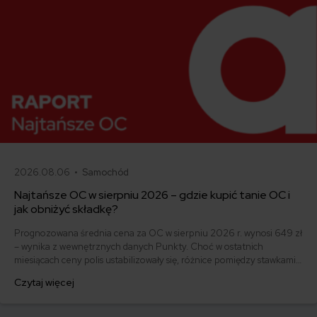
2026.08.06 •
Samochód
Najtańsze OC w sierpniu 2026 – gdzie kupić tanie OC i
jak obniżyć składkę?
Prognozowana średnia cena za OC w sierpniu 2026 r. wynosi 649 zł
– wynika z wewnętrznych danych Punkty. Choć w ostatnich
miesiącach ceny polis ustabilizowały się, różnice pomiędzy stawkami
za ubezpieczenie są ogromne. Jedni płacą zaledwie nieco ponad
Czytaj więcej
500 zł, inni – powyżej 1500 zł. Gdzie znaleźć najtańsze OC w Polsce
i jak obniżyć koszty ubezpieczenia samochodu? Odpowiadamy na
podstawie najnowszych danych z rynku.