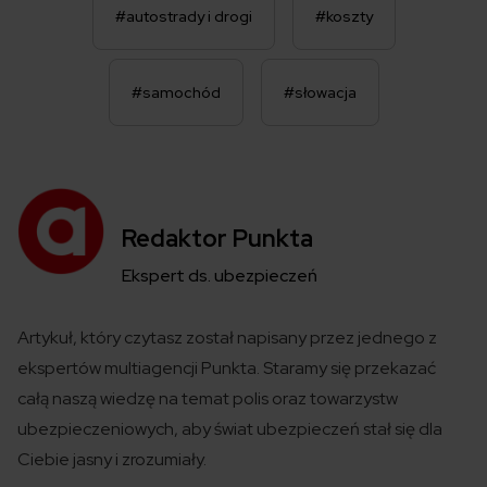
#autostrady i drogi
#koszty
#samochód
#słowacja
Redaktor Punkta
Ekspert ds. ubezpieczeń
Artykuł, który czytasz został
napisany
przez jednego z
ekspertów
multiagencji
Punkta
. Staramy się przekazać
całą naszą wiedzę na temat polis
oraz towarzystw
ubezpieczeniowych
,
aby świat ubezpieczeń
stał się
dla
Ciebie jasny i zrozumiały.