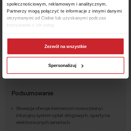
społecznościowym, reklamowym i analitycznym.
1
Porównaj w 5 minut
Partnerzy mogą połączyć te informacje z innymi danymi
otrzymanymi od Ciebie lub uzyskanymi podczas
2
Kup ubezpieczenie
korzystania z ich usług.
3
Zaoszczędź
nawet 50%
Dowiedz się więcej na temat tego, kim jesteśmy, jak
można się z nami skontaktować i w jaki sposób
Zezwól na wszystkie
Oblicz składkę
przetwarzamy dane osobowe w ramach
Polityki
prywatności
.
Spersonalizuj
Podsumowanie
Słowacja oferuje kierowcom nowoczesny i
intuicyjny system opłat drogowych, oparty na
elektronicznych winietach.