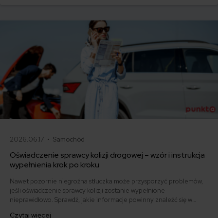
różnią się od ubezpieczeń dla popularnych aut europejskich,
japońskich i koreańskich.
2026.06.17 •
Samochód
Oświadczenie sprawcy kolizji drogowej – wzór i instrukcja
wypełnienia krok po kroku
Nawet pozornie niegroźna stłuczka może przysporzyć problemów,
jeśli oświadczenie sprawcy kolizji zostanie wypełnione
nieprawidłowo. Sprawdź, jakie informacje powinny znaleźć się w
dokumencie i pobierz gotowy wzór.
Czytaj więcej