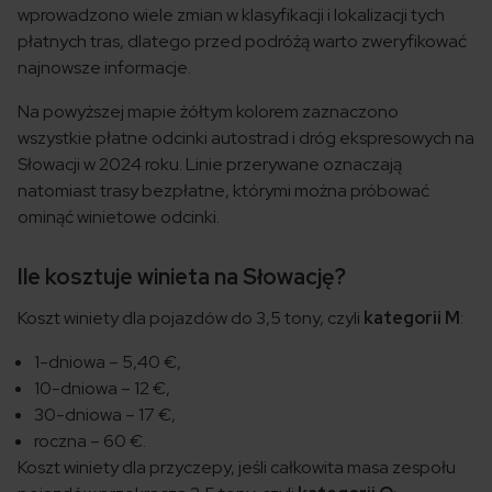
wprowadzono wiele zmian w klasyfikacji i lokalizacji tych
płatnych tras, dlatego przed podróżą warto zweryfikować
najnowsze informacje.
Na powyższej mapie żółtym kolorem zaznaczono
wszystkie płatne odcinki autostrad i dróg ekspresowych na
Słowacji w 2024 roku. Linie przerywane oznaczają
natomiast trasy bezpłatne, którymi można próbować
ominąć winietowe odcinki.
Ile kosztuje winieta na Słowację?
Koszt winiety dla pojazdów do 3,5 tony, czyli
kategorii M
:
1-dniowa – 5,40 €,
10-dniowa – 12 €,
30-dniowa – 17 €,
roczna – 60 €.
Koszt winiety dla przyczepy, jeśli całkowita masa zespołu