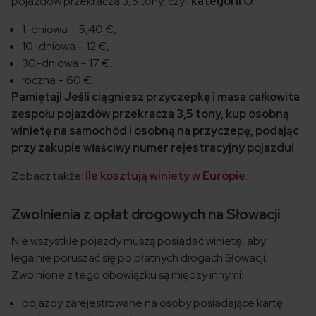
pojazdów przekracza 3,5 tony, czyli
kategorii O
:
1-dniowa – 5,40 €,
10-dniowa – 12 €,
30-dniowa – 17 €,
roczna – 60 €.
Pamiętaj! Jeśli ciągniesz przyczepkę i masa całkowita
zespołu pojazdów przekracza 3,5 tony, kup osobną
winietę na samochód i osobną na przyczepę, podając
przy zakupie właściwy numer rejestracyjny pojazdu!
Zobacz także:
Ile kosztują winiety w Europie
.
Zwolnienia z opłat drogowych na Słowacji
Nie wszystkie pojazdy muszą posiadać winietę, aby
legalnie poruszać się po płatnych drogach Słowacji.
Zwolnione z tego obowiązku są między innymi:
pojazdy zarejestrowane na osoby posiadające kartę