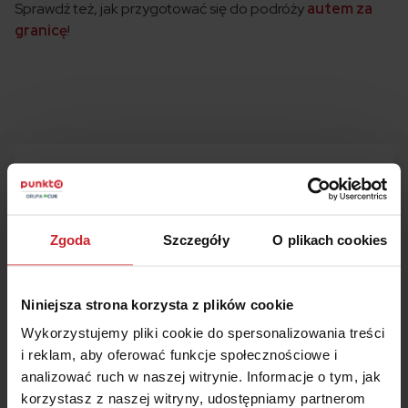
Sprawdź też, jak przygotować się do podróży
autem za
granicę
!
Masz pytania o ubezpieczenie?
Nasi eksperci chętnie
Ci pomogą!
Zgoda
Szczegóły
O plikach cookies
Zamów rozmowę
Niniejsza strona korzysta z plików cookie
+48 22 490 9000
Wykorzystujemy pliki cookie do spersonalizowania treści
i reklam, aby oferować funkcje społecznościowe i
analizować ruch w naszej witrynie. Informacje o tym, jak
korzystasz z naszej witryny, udostępniamy partnerom
Kalkulator
OC i AC