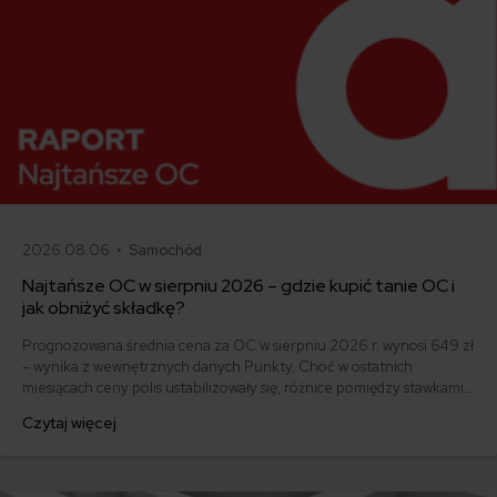
2026.08.06 •
Samochód
Najtańsze OC w sierpniu 2026 – gdzie kupić tanie OC i
jak obniżyć składkę?
Prognozowana średnia cena za OC w sierpniu 2026 r. wynosi 649 zł
– wynika z wewnętrznych danych Punkty. Choć w ostatnich
miesiącach ceny polis ustabilizowały się, różnice pomiędzy stawkami
za ubezpieczenie są ogromne. Jedni płacą zaledwie nieco ponad
Czytaj więcej
500 zł, inni – powyżej 1500 zł. Gdzie znaleźć najtańsze OC w Polsce
i jak obniżyć koszty ubezpieczenia samochodu? Odpowiadamy na
podstawie najnowszych danych z rynku.