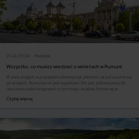
2024.09.24 •
Podróże
Wszystko, co musisz wiedzieć o winietach w Rumunii
W wielu krajach europejskich obowiązuje płatność za poruszanie się
po drogach. Rumunia nie jest wyjątkiem. Kto jest zobowiązany do
uiszczania opłat drogowych w tym kraju i w jakiej formie się je
pobiera? Warto sprawdzić, jak przygotować się do podróży przez
Czytaj więcej
Rumunię, aby uniknąć kar.