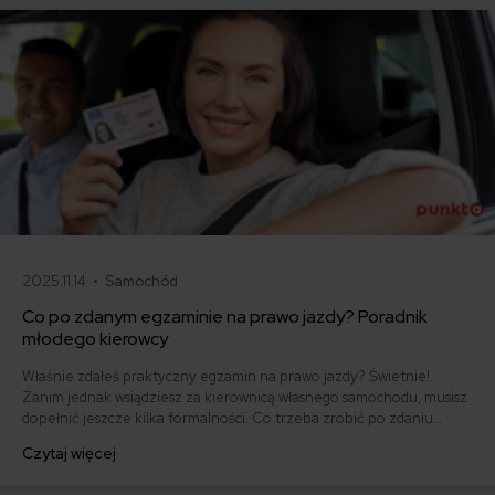
2025.11.14 •
Samochód
Co po zdanym egzaminie na prawo jazdy? Poradnik
młodego kierowcy
Właśnie zdałeś praktyczny egzamin na prawo jazdy? Świetnie!
Zanim jednak wsiądziesz za kierownicą własnego samochodu, musisz
dopełnić jeszcze kilka formalności. Co trzeba zrobić po zdaniu
egzaminu na prawo jazdy? Poznaj praktyczne wskazówki, dzięki
Czytaj więcej
którym szybko załatwisz sprawy urzędowe i będziesz mógł prowadzić
swoje auto.