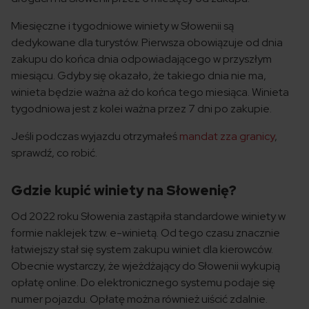
Miesięczne i tygodniowe winiety w Słowenii są
dedykowane dla turystów. Pierwsza obowiązuje od dnia
zakupu do końca dnia odpowiadającego w przyszłym
miesiącu. Gdyby się okazało, że takiego dnia nie ma,
winieta będzie ważna aż do końca tego miesiąca. Winieta
tygodniowa jest z kolei ważna przez 7 dni po zakupie.
Jeśli podczas wyjazdu otrzymałeś
mandat zza granicy
,
sprawdź, co robić.
Gdzie kupić winiety na Słowenię?
Od 2022 roku Słowenia zastąpiła standardowe winiety w
formie naklejek tzw. e-winietą. Od tego czasu znacznie
łatwiejszy stał się system zakupu winiet dla kierowców.
Obecnie wystarczy, że wjeżdżający do Słowenii wykupią
opłatę online. Do elektronicznego systemu podaje się
numer pojazdu. Opłatę można również uiścić zdalnie.