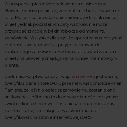
W przypadku płatności przelewem za e-winietę na
Słowenię musisz pamiętać, że opłata nie będzie ważna od
razu. Możesz co prawda kupić zarówno jedną, jak i więcej
winiet, jednak początek ich daty ważności nie może
przypadać szybciej niż 4 dni robocze od momentu
zamówienia. Wszystko dlatego, że operator musi otrzymać
płatność, zweryfikować ją i przyporządkować do
konkretnego zamówienia. Faktura oraz dowód zakupu e-
winiety na Słowenię znajdują się na koncie internetowym
klienta.
Jeśli masz wątpliwości, czy
Twoja
eurowinieta
jest ważna
,
zweryfikuj dane, które DARS przesłał w wiadomości e-mail.
Pamiętaj, że jeśli nie opłacisz zamówienia, zostanie ono
anulowane. Jeśli mimo to dokonasz płatności, otrzymasz
zwrot na konto bankowe. Zostaniesz jednak obciążony
kosztami takiej transakcji. Ich wysokość możesz
zweryfikować na stronie internetowej DARS.