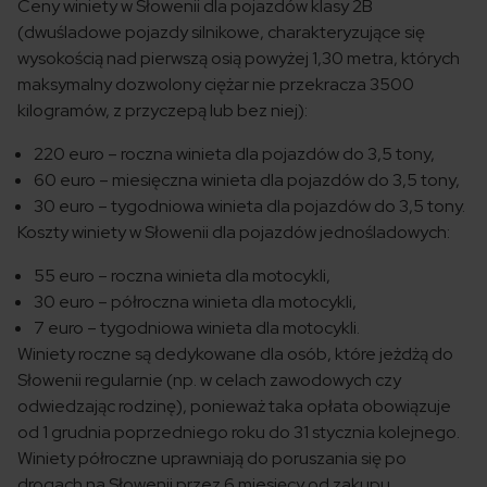
Ceny winiety w Słowenii dla pojazdów klasy 2B
(dwuśladowe pojazdy silnikowe, charakteryzujące się
wysokością nad pierwszą osią powyżej 1,30 metra, których
maksymalny dozwolony ciężar nie przekracza 3500
kilogramów, z przyczepą lub bez niej):
220 euro – roczna winieta dla pojazdów do 3,5 tony,
60 euro – miesięczna winieta dla pojazdów do 3,5 tony,
30 euro – tygodniowa winieta dla pojazdów do 3,5 tony.
Koszty winiety w Słowenii dla pojazdów jednośladowych:
55 euro – roczna winieta dla motocykli,
30 euro – półroczna winieta dla motocykli,
7 euro – tygodniowa winieta dla motocykli.
Winiety roczne są dedykowane dla osób, które jeżdżą do
Słowenii regularnie (np. w celach zawodowych czy
odwiedzając rodzinę), ponieważ taka opłata obowiązuje
od 1 grudnia poprzedniego roku do 31 stycznia kolejnego.
Winiety półroczne uprawniają do poruszania się po
drogach na Słowenii przez 6 miesięcy od zakupu.