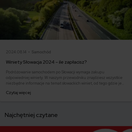
2024.08.14 •
Samochód
Winiety Słowacja 2024 – ile zapłacisz?
Podróżowanie samochodem po Słowacji wymaga zakupu
odpowiedniej winiety. W naszym przewodniku znajdziesz wszystkie
niezbędne informacje na temat słowackich winiet, od tego gdzie je
nabyć, przez rodzaje i ceny, po konsekwencje braku ważnej winiety.
Czytaj więcej
Dzięki temu zaplanujesz swoją podróż do Słowacji i unikniesz
problemów na drodze.
Najchętniej czytane