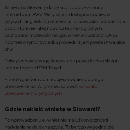
Winietę na Słowenię da się kupić poprzez stronę
internetową DARS. Witryna jest dostępna również w
językach: angielskim, niemieckim, chorwackim i włoskim. Dla
osób, które nie lubią nowości technologicznych,
zachowano możliwość zakupu winiet w punktach DARS.
Również w tym przypadku procedura jest prosta i trwa kilka
chwil.
Polscy kierowcy mogą skorzystać z pośrednictwa sklepu
internetowego PZM Travel.
Przed wyjazdem potrzebujesz również dobrego
ubezpieczenia. W tym celu sprawdź
kalkulator
ubezpieczeń turystycznych
.
Gdzie nakleić winietę w Słowenii?
Po wprowadzeniu e-winiet nie ma już konieczności
naklejania naklejek na szybę. To bardzo wygodne dla