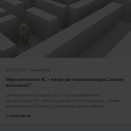
2023.12.27 •
Samochód
Wypowiedzenie AC – kiedy i jak można rozwiązać umowę
autocasco?
Ubezpieczenie autocasco (AC) – w przeciwieństwie do
ubezpieczenia OC – jest ubezpieczeniem dobrowolnym. Umowę
podpisujesz na 12 miesięcy, a składkę najczęściej opłacasz
jednorazowo. Co w przypadku, gdy udało Ci się znaleźć lepszą
Czytaj więcej
ofertę lub zdecydowałeś się sprzedać samochód w trakcie trwania
umowy? Sprawdź, w jakich sytuacjach ubezpieczenie AC wygasa
samo, a kiedy można odstąpić od umowy.