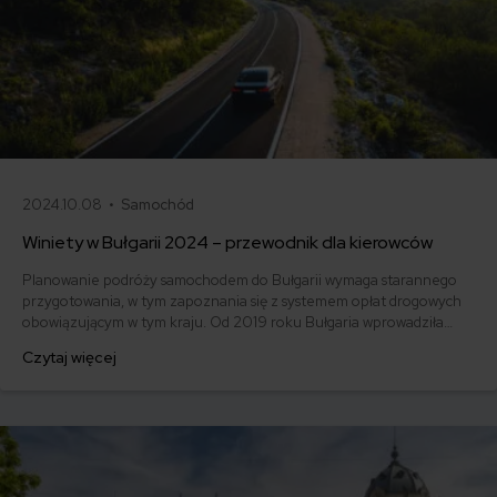
2024.10.08 •
Samochód
Winiety w Bułgarii 2024 – przewodnik dla kierowców
Planowanie podróży samochodem do Bułgarii wymaga starannego
przygotowania, w tym zapoznania się z systemem opłat drogowych
obowiązującym w tym kraju. Od 2019 roku Bułgaria wprowadziła
całkowicie zdigitalizowany system poboru opłat za przejazd,
Czytaj więcej
zastępując tradycyjne naklejki elektronicznymi winietami.