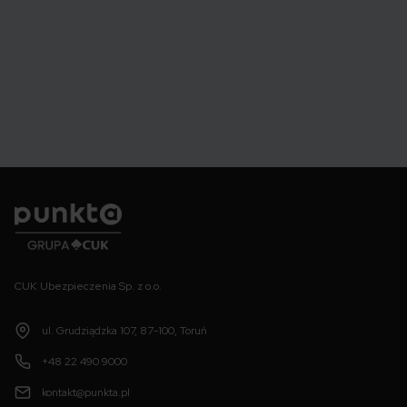
Punkta
CUK Ubezpieczenia Sp. z o.o.
ul. Grudziądzka 107, 87-100, Toruń
+48 22 490 9000
kontakt@punkta.pl