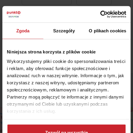
Wszystkie treści prezentowane na łamach niniejszej witryny
Zgoda
Szczegóły
O plikach cookies
internetowej mają charakter wyłącznie informacyjno-edukacyjny,
stanowiąc wyraz osobistych poglądów ich autora/ów oraz nie nie
powinny stanowić podstawy przy podejmowaniu decyzji
biznesowych, inwestycyjnych, lub podatkowych, za które to decyzje
Niniejsza strona korzysta z plików cookie
właściciel strony internetowej ani autorzy nie ponoszą jakiejkolwiek
odpowiedzialności.
Wykorzystujemy pliki cookie do spersonalizowania treści
i reklam, aby oferować funkcje społecznościowe i
analizować ruch w naszej witrynie. Informacje o tym, jak
korzystasz z naszej witryny, udostępniamy partnerom
społecznościowym, reklamowym i analitycznym.
Podobne artykuły
Partnerzy mogą połączyć te informacje z innymi danymi
otrzymanymi od Ciebie lub uzyskanymi podczas
korzystania z ich usług.
Dowiedz się więcej na temat tego, kim jesteśmy, jak
można się z nami skontaktować i w jaki sposób
Zezwól na wszystkie