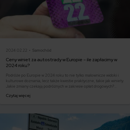
2024.02.22 •
Samochód
Ceny winiet za autostrady w Europie – ile zapłacimy w
2024 roku?
Podróże po Europie w 2024 roku to nie tylko malownicze widoki i
kulturowe doznania, lecz także kwestie praktyczne, takie jak winiety.
Jakie zmiany czekają podróżnych w zakresie opłat drogowych?
Sprawdź najnowsze informacje na temat winiet w Europie 2024 i
Czytaj więcej
przygotuj się na bezproblemową podróż przez kontynent!