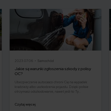
2023.07.06 •
Samochód
Jakie są warunki zgłoszenia szkody z polisy
OC?
Ubezpieczenie autocasco chroni Cię na wypadek
kradzieży albo uszkodzenia pojazdu. Dzięki polisie
otrzymasz odszkodowanie, nawet jeśli to Ty
doprowadziłeś do powstania szkody. Każdy z
ubezpieczycieli zastrzega jednak inne zasady w
Czytaj więcej
zakresie terminu zgłoszenia szkody. Sprawdź, ile masz
czasu na poinformowanie towarzystwa