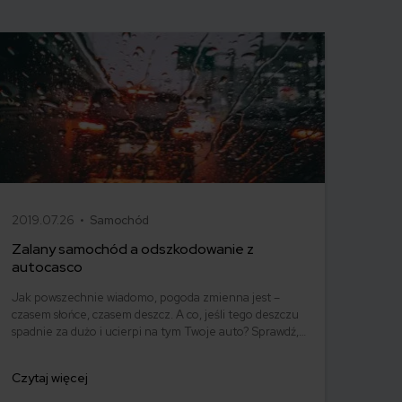
2019.07.26 •
Samochód
Zalany samochód a odszkodowanie z
autocasco
Jak powszechnie wiadomo, pogoda zmienna jest –
czasem słońce, czasem deszcz. A co, jeśli tego deszczu
spadnie za dużo i ucierpi na tym Twoje auto? Sprawdź,
co zrobić w sytuacji zniszczenia pojazdu przez wodę.
Jak działa odszkodowanie z AC w przypadku zalania
Czytaj więcej
samochodu?