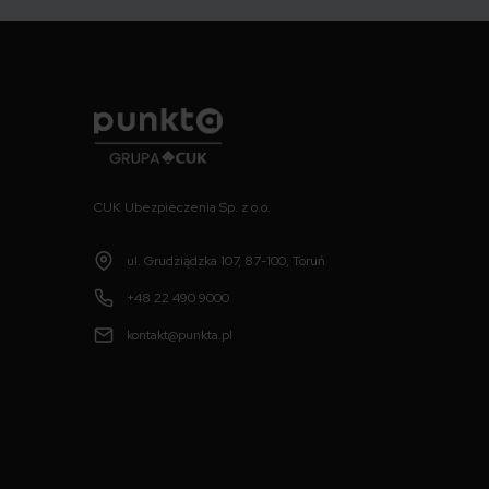
Punkta
CUK Ubezpieczenia Sp. z o.o.
ul. Grudziądzka 107, 87-100, Toruń
+48 22 490 9000
kontakt@punkta.pl