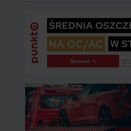
tym artykule przedstawiamy 5 powodów, dla których
warto zainwestować w ubezpieczenie AC!