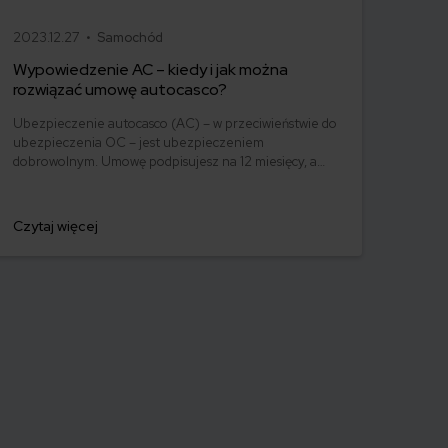
2023.12.27 •
Samochód
Wypowiedzenie AC – kiedy i jak można
rozwiązać umowę autocasco?
Ubezpieczenie autocasco (AC) – w przeciwieństwie do
ubezpieczenia OC – jest ubezpieczeniem
dobrowolnym. Umowę podpisujesz na 12 miesięcy, a
składkę najczęściej opłacasz jednorazowo. Co w
przypadku, gdy udało Ci się znaleźć lepszą ofertę lub
zdecydowałeś się sprzedać samochód w trakcie trwania
Czytaj więcej
umowy? Sprawdź, w jakich sytuacjach ubezpieczenie
AC wygasa samo, a kiedy można odstąpić od umowy.