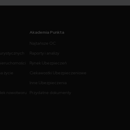
Akademia Punkta
Najtańsze OC
turystycznych
Raporty i analizy
nieruchomości
Rynek Ubezpieczeń
a życie
Ciekawostki Ubezpieczeniowe
Inne Ubezpieczenia
dek nowotworu
Przydatne dokumenty