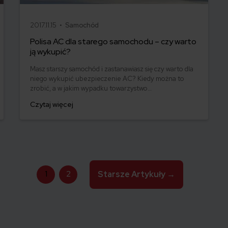
2017.11.15 •
Samochód
Polisa AC dla starego samochodu – czy warto
ją wykupić?
Masz starszy samochód i zastanawiasz się czy warto dla
niego wykupić ubezpieczenie AC? Kiedy można to
zrobić, a w jakim wypadku towarzystwo
ubezpieczeniowe może odmówić zawarcia polisy?
Czytaj więcej
Sprawdzamy!
1
2
Starsze
Artykuły
→