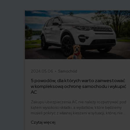
2024.05.06 •
Samochód
5 powodów, dla których warto zainwestować
w kompleksową ochronę samochodu i wykupić
AC
Zakupu ubezpieczenia AC nie należy rozpatrywać pod
kątem wysokości składki, a wydatków, które będziemy
musieli pokryć z własnej kieszeni w sytuacji, której nie
obejmuje ochroną OC. Choć obowiązkowe jest jedynie
Czytaj więcej
ubezpieczenie OC, decyzja o zakupie dodatkowego
ubezpieczenia AC może okazać się bardzo mądra. W