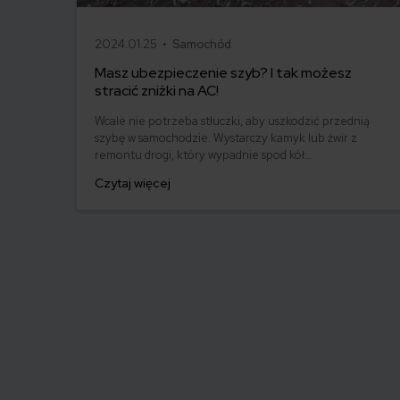
2024.01.25 •
Samochód
Masz ubezpieczenie szyb? I tak możesz
stracić zniżki na AC!
Wcale nie potrzeba stłuczki, aby uszkodzić przednią
szybę w samochodzie. Wystarczy kamyk lub żwir z
remontu drogi, który wypadnie spod kół
poprzedzającego pojazdu. Dlatego coraz bardziej
Czytaj więcej
popularne staje się dodatkowe ubezpieczenie szyb.
Jeśli jednak myślisz, że skorzystanie z takiej polisy
zawsze pomoże Ci zachować zniżki na AC, to możesz
się gorzko rozczarować.
Stronicowanie
wpisów