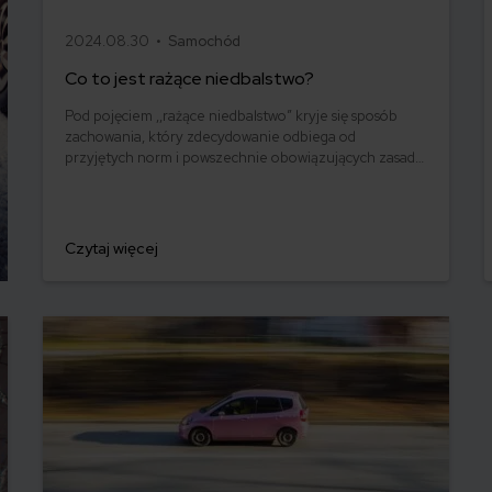
2024.08.30 •
Samochód
Co to jest rażące niedbalstwo?
Pod pojęciem ,,rażące niedbalstwo” kryje się sposób
zachowania, który zdecydowanie odbiega od
przyjętych norm i powszechnie obowiązujących zasad.
W potocznym języku powiedzielibyśmy, że to działanie
bezmyślne, głupie, wywołujące opłakane skutki. Jeśli
zdarzy Ci się takie postępowanie pamiętaj, że
ubezpieczyciel może nie wypłacić Ci odszkodowania!
Czytaj więcej