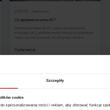
2018.11.19 •
Samochód
Co wpływa na ceny AC?
W przeciwieństwie do OC, zakup ubezpieczenia
autocasco (AC) jest dobrowolny. Możesz je dodatkowo
nabyć, by mieć pewność, że otrzymasz należne
odszkodowanie w sytuacji kradzieży Twojego pojazdu
lub wypadku, który spowodowałeś. Sprawdź, od czego
Czytaj więcej
zależy i co wpływa na cenę AC.
Szczegóły
 plików cookie
do spersonalizowania treści i reklam, aby oferować funkcje sp