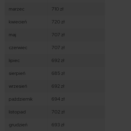
marzec
710 zł
kwiecień
720 zł
maj
707 zł
czerwiec
707 zł
lipiec
692 zł
sierpień
685 zł
wrzesień
692 zł
październik
694 zł
listopad
702 zł
grudzień
693 zł