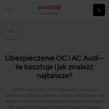
Punkta
Ubezpieczenie OC i AC Audi –
ile kosztuje i jak znaleźć
najtańsze?
Audi to marka, która od lat zajmuje silną pozycję w
segmencie samochodów klasy premium, łącząc elegancki
design z nowoczesnymi rozwiązaniami technologicznymi.
Taki charakter aut wpływa również na koszty związane z