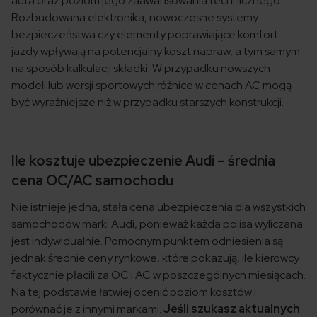
auta oraz poziom jego zaawansowania technicznego.
Rozbudowana elektronika, nowoczesne systemy
bezpieczeństwa czy elementy poprawiające komfort
jazdy wpływają na potencjalny koszt napraw, a tym samym
na sposób kalkulacji składki. W przypadku nowszych
modeli lub wersji sportowych różnice w cenach AC mogą
być wyraźniejsze niż w przypadku starszych konstrukcji.
Ile kosztuje ubezpieczenie Audi – średnia
cena OC/AC samochodu
Nie istnieje jedna, stała cena ubezpieczenia dla wszystkich
samochodów marki Audi, ponieważ każda polisa wyliczana
jest indywidualnie. Pomocnym punktem odniesienia są
jednak średnie ceny rynkowe, które pokazują, ile kierowcy
faktycznie płacili za OC i AC w poszczególnych miesiącach.
Na tej podstawie łatwiej ocenić poziom kosztów i
porównać je z innymi markami.
Jeśli szukasz aktualnych