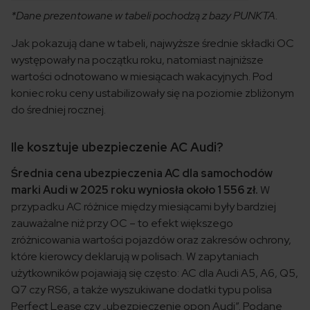
*Dane prezentowane w tabeli pochodzą z bazy PUNKTA.
Jak pokazują dane w tabeli, najwyższe średnie składki OC
występowały na początku roku, natomiast najniższe
wartości odnotowano w miesiącach wakacyjnych. Pod
koniec roku ceny ustabilizowały się na poziomie zbliżonym
do średniej rocznej.
Ile kosztuje ubezpieczenie AC Audi?
Średnia cena ubezpieczenia AC dla samochodów
marki Audi w 2025 roku wyniosła około 1 556 zł.
W
przypadku AC różnice między miesiącami były bardziej
zauważalne niż przy OC – to efekt większego
zróżnicowania wartości pojazdów oraz zakresów ochrony,
które kierowcy deklarują w polisach. W zapytaniach
użytkowników pojawiają się często: AC dla Audi A5, A6, Q5,
Q7 czy RS6, a także wyszukiwane dodatki typu polisa
Perfect Lease czy „ubezpieczenie opon Audi”. Podane