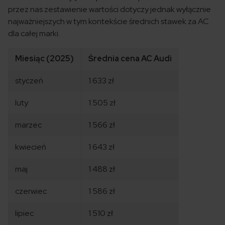
przez nas zestawienie wartości dotyczy jednak wyłącznie
najważniejszych w tym kontekście średnich stawek za AC
dla całej marki.
Miesiąc (2025)
Średnia cena AC Audi
styczeń
1 633 zł
luty
1 505 zł
marzec
1 566 zł
kwiecień
1 643 zł
maj
1 488 zł
czerwiec
1 586 zł
lipiec
1 510 zł