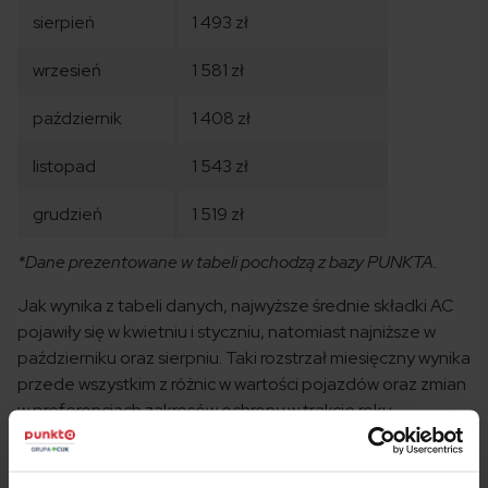
sierpień
1 493 zł
wrzesień
1 581 zł
październik
1 408 zł
listopad
1 543 zł
grudzień
1 519 zł
*Dane prezentowane w tabeli pochodzą z bazy PUNKTA.
Jak wynika z tabeli danych, najwyższe średnie składki AC
pojawiły się w kwietniu i styczniu, natomiast najniższe w
październiku oraz sierpniu. Taki rozstrzał miesięczny wynika
przede wszystkim z różnic w wartości pojazdów oraz zmian
w preferencjach zakresów ochrony w trakcie roku.
Porównaj ceny OC i AC dla swojego samochodu