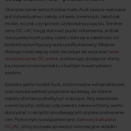
Ubezpieczenie samochodów marki Audi zawsze wyliczane
jest indywidualnie i zależy od wielu zmiennych, takich jak
model, rocznik czy sposób użytkowania pojazdu. Średnie
ceny OC i AC mogą stanowić punkt odniesienia, jednak
rzeczywisty koszt polisy często różni się w zależności od
konkretnej konfiguracji auta i profilu kierowcy. Właśnie
dlatego coraz więcej osób decyduje się wyszukać
tanie
ubezpieczenie OC online
, porównując dostępne oferty
bez konieczności kontaktu z każdym towarzystwem
osobno.
Szeroka gama modeli Audi, zróżnicowane wersje silnikowe
oraz wysoka wartość pojazdów sprawiają, że różnice
między ofertami potrafią być znaczące. Aby świadomie
ocenić koszty i dobrać odpowiedni zakres ochrony, warto
skorzystać z narzędzi umożliwiających szybkie porównanie
cen. Pomocnym rozwiązaniem jest
darmowy kalkulator
OC/AC
, który pozwala sprawdzić orientacyjne składki i