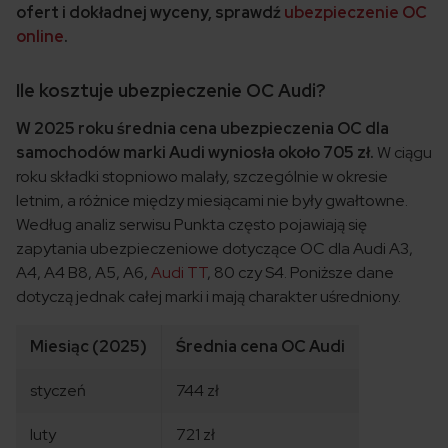
ofert i dokładnej wyceny, sprawdź
ubezpieczenie OC
online
.
Ile kosztuje ubezpieczenie OC Audi?
W 2025 roku średnia cena ubezpieczenia OC dla
samochodów marki Audi wyniosła około 705 zł.
W ciągu
roku składki stopniowo malały, szczególnie w okresie
letnim, a różnice między miesiącami nie były gwałtowne.
Według analiz serwisu Punkta często pojawiają się
zapytania ubezpieczeniowe dotyczące OC dla Audi A3,
A4, A4 B8, A5, A6,
Audi TT
, 80 czy S4. Poniższe dane
dotyczą jednak całej marki i mają charakter uśredniony.
Miesiąc (2025)
Średnia cena OC Audi
styczeń
744 zł
luty
721 zł