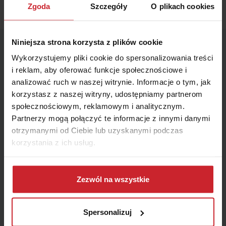
Zgoda
Szczegóły
O plikach cookies
Niniejsza strona korzysta z plików cookie
Wykorzystujemy pliki cookie do spersonalizowania treści
i reklam, aby oferować funkcje społecznościowe i
Marka Audi w liczbach
analizować ruch w naszej witrynie. Informacje o tym, jak
Analiza danych dotyczących samochodów marki Audi
korzystasz z naszej witryny, udostępniamy partnerom
pozwala lepiej zrozumieć, jak pojazdy tego producenta
społecznościowym, reklamowym i analitycznym.
funkcjonują na polskich drogach i jak są postrzegane z
Partnerzy mogą połączyć te informacje z innymi danymi
punktu widzenia ryzyka ubezpieczeniowego. Jest to
otrzymanymi od Ciebie lub uzyskanymi podczas
zarówno marka popularna, jak i kojarzona z wyższą
korzystania z ich usług.
wartością pojazdów, co ma spore znaczenie przy ocenie
szkód oraz kosztów napraw.
Dowiedz się więcej na temat tego, kim jesteśmy, jak
można się z nami skontaktować i w jaki sposób
Zezwól na wszystkie
Użytkowanie samochodów Audi na polskich
przetwarzamy dane osobowe w ramach
Polityki
prywatności
.
drogach
Spersonalizuj
Pojazdy tej marki są często wykorzystywane jako auta