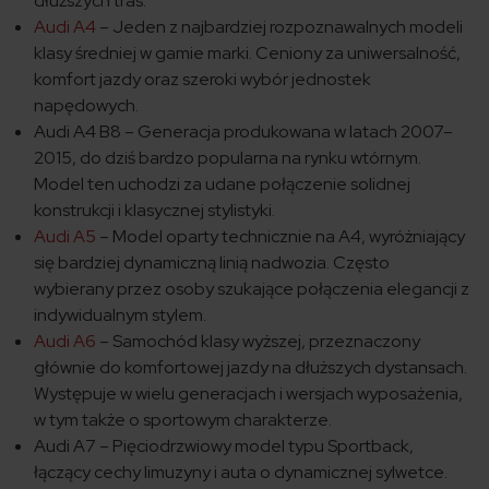
dłuższych tras.
Audi A4
– Jeden z najbardziej rozpoznawalnych modeli
klasy średniej w gamie marki. Ceniony za uniwersalność,
komfort jazdy oraz szeroki wybór jednostek
napędowych.
Audi A4 B8 – Generacja produkowana w latach 2007–
2015, do dziś bardzo popularna na rynku wtórnym.
Model ten uchodzi za udane połączenie solidnej
konstrukcji i klasycznej stylistyki.
Audi A5
– Model oparty technicznie na A4, wyróżniający
się bardziej dynamiczną linią nadwozia. Często
wybierany przez osoby szukające połączenia elegancji z
indywidualnym stylem.
Audi A6
– Samochód klasy wyższej, przeznaczony
głównie do komfortowej jazdy na dłuższych dystansach.
Występuje w wielu generacjach i wersjach wyposażenia,
w tym także o sportowym charakterze.
Audi A7 – Pięciodrzwiowy model typu Sportback,
łączący cechy limuzyny i auta o dynamicznej sylwetce.