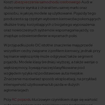
Koszt
ubezpieczenia samochodu osobowego
Audi w
dużej mierze wynika z charakteru samej marki oraz
sposobu, w jaki jej modele są użytkowane. Pojazdy tego
producenta są częstym wyborem kierowców pokonujących
dłuższe trasy, korzystających z bogatego wyposażenia
oraz nowoczesnych systemów wspomagania jazdy, co
znajduje odzwierciedlenie w wycenach polis.
W przypadku polis OC istotne znaczenie mają przede
wszystkim cechy związane z profilem kierowcy, jednak przy
tej marce większą rolę może odgrywać także segment
pojazdu. Modele klasy średniej i wyższej, a także wersje o
większej mocy, bywają inaczej klasyfikowane pod
względem ryzyka niż podstawowe auta miejskie.
Znaczenie ma również sposób eksploatacji, na przykład
intensywność użytkowania lub jazda w dużych
aglomeracjach.
Przy
AC pojazdu
kluczowym czynnikiem staje się wartość