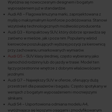
Wyróżnia się nowoczesnym designem i bogatym
wyposażeniem już w standardzie.
Audi A8 – Flagowa limuzyna marki, zaprojektowana z
myślą o maksymalnym komforcie podróżowania. Stanowi
wizytówkę technologicznych możliwości producenta.
Audi Q3 – Kompaktowy SUV, który dobrze sprawdza się
zarówno w mieście, jak i poza nim. Popularny wśród
kierowców poszukujących wyższej pozycji za kierownicą
przy zachowaniu umiarkowanych wymiarów.
Audi Q5
– SUV klasy średniej, często wybierany jako
samochód rodzinny lub do jazdy w trasie. Model ten
łączy przestronne wnętrze z dobrymi właściwościami
jezdnymi.
Audi Q7 – Największy SUV w ofercie, oferujący dużą
przestrzeń dla pasażerów i bagażu. Często spotykany w
wersjach z bogatym wyposażeniem i mocniejszymi
silnikami.
Audi S4 – Usportowiona odmiana modelu A4,
wyróżniająca się lepszymi osiągami i zmodyfikowanym