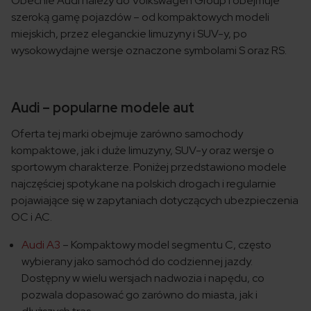
Obecnie Audi należy do Volkswagen Group i obejmuje
szeroką gamę pojazdów – od kompaktowych modeli
miejskich, przez eleganckie limuzyny i SUV-y, po
wysokowydajne wersje oznaczone symbolami S oraz RS.
Audi – popularne modele aut
Oferta tej marki obejmuje zarówno samochody
kompaktowe, jak i duże limuzyny, SUV-y oraz wersje o
sportowym charakterze. Poniżej przedstawiono modele
najczęściej spotykane na polskich drogach i regularnie
pojawiające się w zapytaniach dotyczących ubezpieczenia
OC i AC.
Audi A3
– Kompaktowy model segmentu C, często
wybierany jako samochód do codziennej jazdy.
Dostępny w wielu wersjach nadwozia i napędu, co
pozwala dopasować go zarówno do miasta, jak i