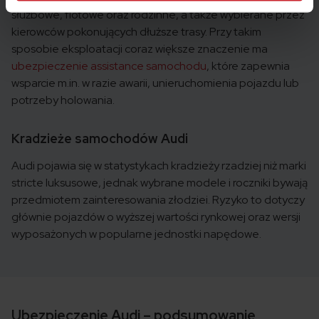
służbowe, flotowe oraz rodzinne, a także wybierane przez
kierowców pokonujących dłuższe trasy. Przy takim
sposobie eksploatacji coraz większe znaczenie ma
ubezpieczenie assistance samochodu
, które zapewnia
wsparcie m.in. w razie awarii, unieruchomienia pojazdu lub
potrzeby holowania.
Kradzieże samochodów Audi
Audi pojawia się w statystykach kradzieży rzadziej niż marki
stricte luksusowe, jednak wybrane modele i roczniki bywają
przedmiotem zainteresowania złodziei. Ryzyko to dotyczy
głównie pojazdów o wyższej wartości rynkowej oraz wersji
wyposażonych w popularne jednostki napędowe.
Ubezpieczenie Audi – podsumowanie