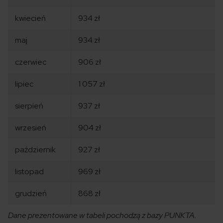
kwiecień
934 zł
maj
934 zł
czerwiec
906 zł
lipiec
1 057 zł
sierpień
937 zł
wrzesień
904 zł
październik
927 zł
listopad
969 zł
grudzień
868 zł
Dane prezentowane w tabeli pochodzą z bazy PUNKTA.