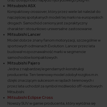
oraz dostępności napędu hybrydowego plug-in.
Mitsubishi ASX
Kompaktowy crossover, który przez wiele lat należał do
najczęściej spotykanych modeli tej marki na europejskich
drogach. Samochód ceniony jest za praktyczny
charakter i stosunkowo uniwersalne zastosowanie.
Mitsubishi Lancer
Model dobrze znany fanom motoryzacji, szczególnie w
sportowych odmianach Evolution. Lancer przez lata
budował rozpoznawalność marki w segmencie
samochodów kompaktowych.
Mitsubishi Pajero
Jedna z najbardziej legendarnych konstrukcji
producenta. Ten terenowy model zdobył rozgłos m.in.
dzięki znaczącym sukcesom w rajdach terenowych i
przez lata uchodził za symbol możliwości off-roadowych
Mitsubishi.
Mitsubishi Eclipse Cross
Nowszy SUV w gamie producenta, który wyróżnia się