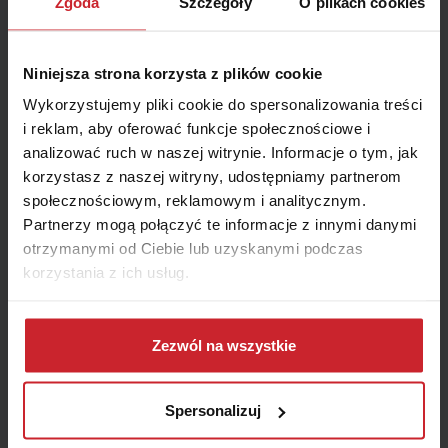
konstrukcjami oraz rozwiązaniami wywodzącymi się
Zgoda
Szczegóły
O plikach cookies
ze sportów motorowych i aut terenowych.
Producent
zapisał się w historii motoryzacji zarówno dzięki modelom
użytkowym, jak i samochodom odnoszącym sukcesy w
Niniejsza strona korzysta z plików cookie
rajdach oraz w segmencie napędów hybrydowych.
Wykorzystujemy pliki cookie do spersonalizowania treści
i reklam, aby oferować funkcje społecznościowe i
Sukcesy Mitsubishi w rajdzie Dakar
analizować ruch w naszej witrynie. Informacje o tym, jak
korzystasz z naszej witryny, udostępniamy partnerom
Mitsubishi przez wiele lat dominowało w jednej z
społecznościowym, reklamowym i analitycznym.
najtrudniejszych imprez motorowych na świecie – Rajdzie
Partnerzy mogą połączyć te informacje z innymi danymi
Dakar. Producent zdobył
12 zwycięstw w klasyfikacji
otrzymanymi od Ciebie lub uzyskanymi podczas
generalnej
, co przez długi czas pozostawało rekordem w
korzystania z ich usług.
historii tej rywalizacji. Kluczową rolę odegrał tu model
Mitsubishi Pajero
, który stał się jednym z najbardziej
Dowiedz się więcej na temat tego, kim jesteśmy, jak
rozpoznawalnych samochodów terenowych związanych z
można się z nami skontaktować i w jaki sposób
Zezwól na wszystkie
tym rajdem.
przetwarzamy dane osobowe w ramach
Polityki
prywatności
.
Mitsubishi i pionierskie hybrydy typu plug-in
Spersonalizuj