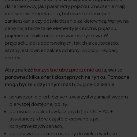
dane kierowcy, jak i parametry pojazdu. Znaczenie mają
m.in. wiek właściciela auta, historia szkód, miejsce
zamieszkania czy doświadczenie za kierownicą. Wpływ na
cenę mają także takie elementy jak rocznik pojazdu,
pojemność silnika oraz jego wartość rynkowa. W
przypadku polis dobrowolnych, takich jak autocasco,
istotny jest również zakres ochrony i sposób likwidacji
szkody.
Aby znaleźć
korzystne ubezpieczenie auta
, warto
porównać kilka ofert dostępnych na rynku. Pomocne
mogą być między innymi następujące działania:
sprawdzenie ofert różnych towarzystw zamiast wyboru
pierwszej dostępnej polisy,
porównanie pakietów łączonych (np. OC + AC +
assistance), które często oferowane są w
korzystniejszych cenach,
dopasowanie zakresu ochrony do wieku i wartości